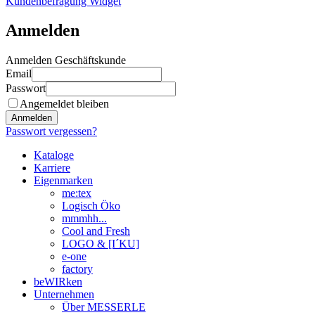
Kundenbefragung Widget
Anmelden
Anmelden Geschäftskunde
Email
Passwort
Angemeldet bleiben
Anmelden
Passwort vergessen?
Kataloge
Karriere
Eigenmarken
me:tex
Logisch Öko
mmmhh...
Cool and Fresh
LOGO & [I´KU]
e-one
factory
beWIRken
Unternehmen
Über MESSERLE