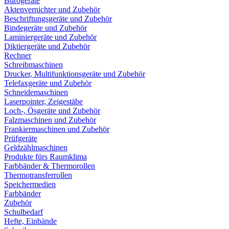
Bürogeräte
Aktenvernichter und Zubehör
Beschriftungsgeräte und Zubehör
Bindegeräte und Zubehör
Laminiergeräte und Zubehör
Diktiergeräte und Zubehör
Rechner
Schreibmaschinen
Drucker, Multifunktionsgeräte und Zubehör
Telefaxgeräte und Zubehör
Schneidemaschinen
Laserpointer, Zeigestäbe
Loch-, Ösgeräte und Zubehör
Falzmaschinen und Zubehör
Frankiermaschinen und Zubehör
Prüfgeräte
Geldzählmaschinen
Produkte fürs Raumklima
Farbbänder & Thermorollen
Thermotransferrollen
Speichermedien
Farbbänder
Zubehör
Schulbedarf
Hefte, Einbände