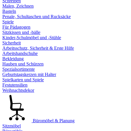
Schreiben
Malen, Zeichnen
Basteln
Penale, Schultaschen und Rucksäcke
Spiele
Für Pädagogen
Sitzkissen und -bälle
Kinder-Schulmöbel und -Stühle
Sicherheit
Arbeitsschutz, Sicherheit & Erste Hilfe
Arbeitshandschuhe
Bekleidung
Hauben und Schürzen
Spezialsortimente
Geburtstagskerzen mit Halter
Spielkarten und Spiele
Festutensilien
Weihnachtsdekor
Büromöbel & Planung
Sitzmöbel