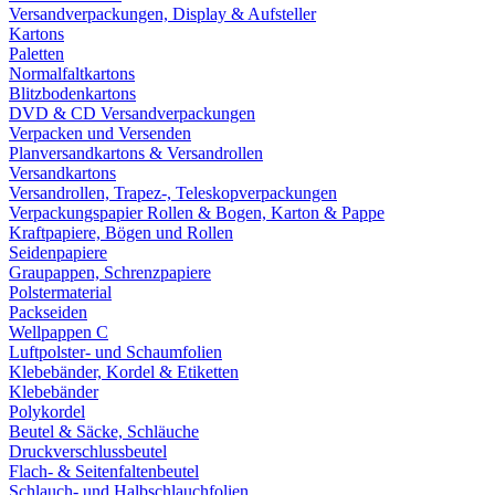
Versandverpackungen, Display & Aufsteller
Kartons
Paletten
Normalfaltkartons
Blitzbodenkartons
DVD & CD Versandverpackungen
Verpacken und Versenden
Planversandkartons & Versandrollen
Versandkartons
Versandrollen, Trapez-, Teleskopverpackungen
Verpackungspapier Rollen & Bogen, Karton & Pappe
Kraftpapiere, Bögen und Rollen
Seidenpapiere
Graupappen, Schrenzpapiere
Polstermaterial
Packseiden
Wellpappen C
Luftpolster- und Schaumfolien
Klebebänder, Kordel & Etiketten
Klebebänder
Polykordel
Beutel & Säcke, Schläuche
Druckverschlussbeutel
Flach- & Seitenfaltenbeutel
Schlauch- und Halbschlauchfolien