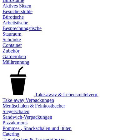
Bürostühle
Aktives Sitzen
Besucherstühle
Bürotische
Arbeitstische
Besprechungstische
Stauraum
Schränke
Container
Zubehör
Garderoben
Mülltrennung
Take-away & Lebensmittelverp.
Take-away Verpackungen
Menüschalen & Feinkostbecher
Siegelschalen
Sandwich-Verpackungen
Pizzakartons
Pommes-, Snackschalen und -tüten
Catering
Tragetaschen & Transportboxen