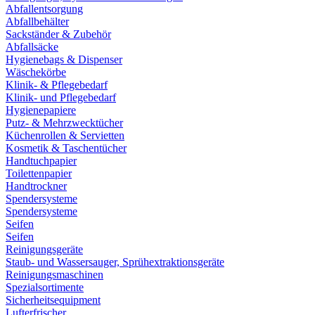
Abfallentsorgung
Abfallbehälter
Sackständer & Zubehör
Abfallsäcke
Hygienebags & Dispenser
Wäschekörbe
Klinik- & Pflegebedarf
Klinik- und Pflegebedarf
Hygienepapiere
Putz- & Mehrzwecktücher
Küchenrollen & Servietten
Kosmetik & Taschentücher
Handtuchpapier
Toilettenpapier
Handtrockner
Spendersysteme
Spendersysteme
Seifen
Seifen
Reinigungsgeräte
Staub- und Wassersauger, Sprühextraktionsgeräte
Reinigungsmaschinen
Spezialsortimente
Sicherheitsequipment
Lufterfrischer