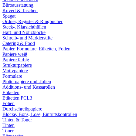
Büroausstattung
Kuvert & Taschen
Spagat
Ordner, Register & Ringbücher
Steck-, Klarsichthüllen
Haft- und Notizblöcke
Schreib- und Markierstifte
Catering & Food
Papier, Formulare, Etiketten, Folien
Papiere weiß
Papiere farbig
Strukturpapiere
Motivpapiere
Formulare
Plotterpapiere und -folien
Additions- und Kassarollen
Etiketten
Etiketten PCL3
Folien
Durchschreibpapiere
Blöcke, Bons, Lose, Eintrittskontrollen
Tinten & Toner
Tinten
Toner