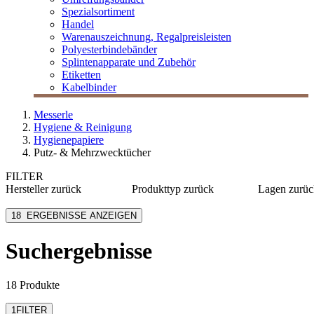
Spezialsortiment
Handel
Warenauszeichnung, Regalpreisleisten
Polyesterbindebänder
Splintenapparate und Zubehör
Etiketten
Kabelbinder
Messerle
Hygiene & Reinigung
Hygienepapiere
Putz- & Mehrzwecktücher
FILTER
Hersteller
zurück
Produkttyp
zurück
Lagen
zurüc
Katrin
Putztücher
1-lagig
18
ERGEBNISSE ANZEIGEN
Kimberly-Clark
Putztuchrollen
2-lagig
Lucart Professional
3-lagig
Suchergebnisse
MESSERLE
Tork
mehr anzeigen
18 Produkte
1
FILTER