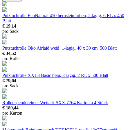
Putztuchrolle EcoNatural 450
bernsteinfarben, 2-lagig, 6 RL x 450
Blatt
€ 19,14
pro Sack
Putztuchrolle Öko Airlaid
weiß, 1-lagig, 40 x 30 cm, 500 Blatt
€ 34,52
pro Rolle
Putztuchrolle XXL3 Basic
blau, 3-lagig, 2 RL x 500 Blatt
€ 79,64
pro Sack
Rollenspendereimer Wettask SXX 7764
Karton à 4 Stück
€ 189,44
pro Karton
Mehrzweck-Reinigungstuch TEXICELL weiß, 43x77cm
weiß,