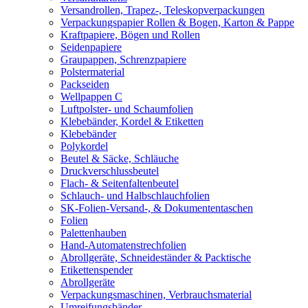
Versandrollen, Trapez-, Teleskopverpackungen
Verpackungspapier Rollen & Bogen, Karton & Pappe
Kraftpapiere, Bögen und Rollen
Seidenpapiere
Graupappen, Schrenzpapiere
Polstermaterial
Packseiden
Wellpappen C
Luftpolster- und Schaumfolien
Klebebänder, Kordel & Etiketten
Klebebänder
Polykordel
Beutel & Säcke, Schläuche
Druckverschlussbeutel
Flach- & Seitenfaltenbeutel
Schlauch- und Halbschlauchfolien
SK-Folien-Versand-, & Dokumententaschen
Folien
Palettenhauben
Hand-Automatenstrechfolien
Abrollgeräte, Schneideständer & Packtische
Etikettenspender
Abrollgeräte
Verpackungsmaschinen, Verbrauchsmaterial
Umreifungsbänder