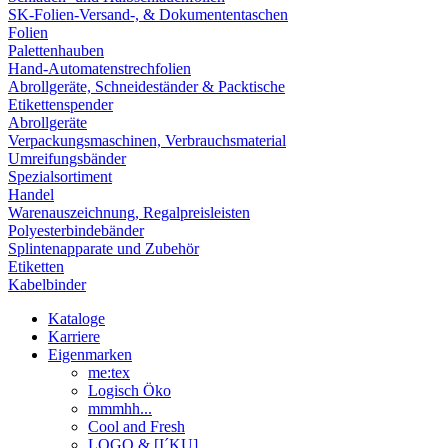
SK-Folien-Versand-, & Dokumententaschen
Folien
Palettenhauben
Hand-Automatenstrechfolien
Abrollgeräte, Schneideständer & Packtische
Etikettenspender
Abrollgeräte
Verpackungsmaschinen, Verbrauchsmaterial
Umreifungsbänder
Spezialsortiment
Handel
Warenauszeichnung, Regalpreisleisten
Polyesterbindebänder
Splintenapparate und Zubehör
Etiketten
Kabelbinder
Kataloge
Karriere
Eigenmarken
me:tex
Logisch Öko
mmmhh...
Cool and Fresh
LOGO & [I´KU]