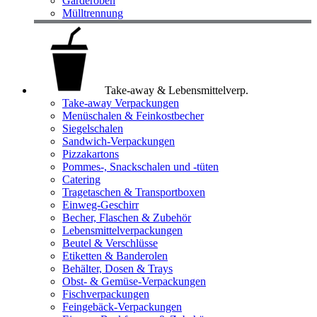
Garderoben
Mülltrennung
Take-away & Lebensmittelverp.
Take-away Verpackungen
Menüschalen & Feinkostbecher
Siegelschalen
Sandwich-Verpackungen
Pizzakartons
Pommes-, Snackschalen und -tüten
Catering
Tragetaschen & Transportboxen
Einweg-Geschirr
Becher, Flaschen & Zubehör
Lebensmittelverpackungen
Beutel & Verschlüsse
Etiketten & Banderolen
Behälter, Dosen & Trays
Obst- & Gemüse-Verpackungen
Fischverpackungen
Feingebäck-Verpackungen