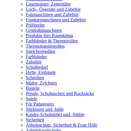
Laserpointer, Zeigestäbe
Loch-, Ösgeräte und Zubehör
Falzmaschinen und Zubehör
Frankiermaschinen und Zubehör
Prüfgeräte
Geldzählmaschinen
Produkte fürs Raumklima
Farbbänder & Thermorollen
Thermotransferrollen
Speichermedien
Farbbänder
Zubehör
Schulbedarf
Hefte, Einbände
Schreiben
Malen, Zeichnen
Basteln
Penale, Schultaschen und Rucksäcke
Spiele
Für Pädagogen
Sitzkissen und -bälle
Kinder-Schulmöbel und -Stühle
Sicherheit
Arbeitsschutz, Sicherheit & Erste Hilfe
Arbeitshandschuhe