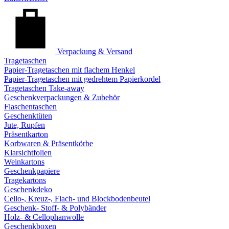
Verpackung & Versand
Tragetaschen
Papier-Tragetaschen mit flachem Henkel
Papier-Tragetaschen mit gedrehtem Papierkordel
Tragetaschen Take-away
Geschenkverpackungen & Zubehör
Flaschentaschen
Geschenktüten
Jute, Rupfen
Präsentkarton
Korbwaren & Präsentkörbe
Klarsichtfolien
Weinkartons
Geschenkpapiere
Tragekartons
Geschenkdeko
Cello-, Kreuz-, Flach- und Blockbodenbeutel
Geschenk- Stoff- & Polybänder
Holz- & Cellophanwolle
Geschenkboxen