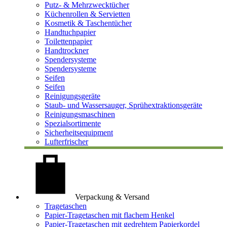
Putz- & Mehrzwecktücher
Küchenrollen & Servietten
Kosmetik & Taschentücher
Handtuchpapier
Toilettenpapier
Handtrockner
Spendersysteme
Spendersysteme
Seifen
Seifen
Reinigungsgeräte
Staub- und Wassersauger, Sprühextraktionsgeräte
Reinigungsmaschinen
Spezialsortimente
Sicherheitsequipment
Lufterfrischer
Verpackung & Versand
Tragetaschen
Papier-Tragetaschen mit flachem Henkel
Papier-Tragetaschen mit gedrehtem Papierkordel