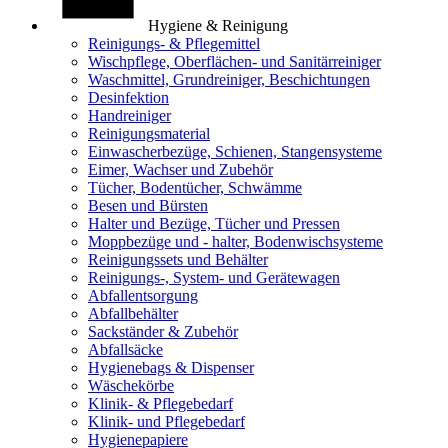
Hygiene & Reinigung
Reinigungs- & Pflegemittel
Wischpflege, Oberflächen- und Sanitärreiniger
Waschmittel, Grundreiniger, Beschichtungen
Desinfektion
Handreiniger
Reinigungsmaterial
Einwascherbezüge, Schienen, Stangensysteme
Eimer, Wachser und Zubehör
Tücher, Bodentücher, Schwämme
Besen und Bürsten
Halter und Bezüge, Tücher und Pressen
Moppbezüge und - halter, Bodenwischsysteme
Reinigungssets und Behälter
Reinigungs-, System- und Gerätewagen
Abfallentsorgung
Abfallbehälter
Sackständer & Zubehör
Abfallsäcke
Hygienebags & Dispenser
Wäschekörbe
Klinik- & Pflegebedarf
Klinik- und Pflegebedarf
Hygienepapiere