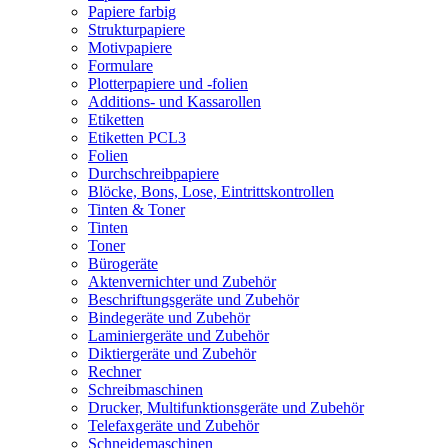
Papiere farbig
Strukturpapiere
Motivpapiere
Formulare
Plotterpapiere und -folien
Additions- und Kassarollen
Etiketten
Etiketten PCL3
Folien
Durchschreibpapiere
Blöcke, Bons, Lose, Eintrittskontrollen
Tinten & Toner
Tinten
Toner
Bürogeräte
Aktenvernichter und Zubehör
Beschriftungsgeräte und Zubehör
Bindegeräte und Zubehör
Laminiergeräte und Zubehör
Diktiergeräte und Zubehör
Rechner
Schreibmaschinen
Drucker, Multifunktionsgeräte und Zubehör
Telefaxgeräte und Zubehör
Schneidemaschinen