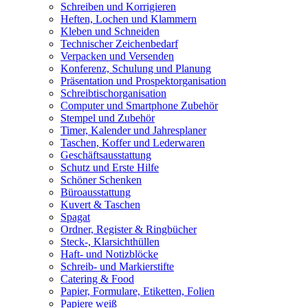
Schreiben und Korrigieren
Heften, Lochen und Klammern
Kleben und Schneiden
Technischer Zeichenbedarf
Verpacken und Versenden
Konferenz, Schulung und Planung
Präsentation und Prospektorganisation
Schreibtischorganisation
Computer und Smartphone Zubehör
Stempel und Zubehör
Timer, Kalender und Jahresplaner
Taschen, Koffer und Lederwaren
Geschäftsausstattung
Schutz und Erste Hilfe
Schöner Schenken
Büroausstattung
Kuvert & Taschen
Spagat
Ordner, Register & Ringbücher
Steck-, Klarsichthüllen
Haft- und Notizblöcke
Schreib- und Markierstifte
Catering & Food
Papier, Formulare, Etiketten, Folien
Papiere weiß