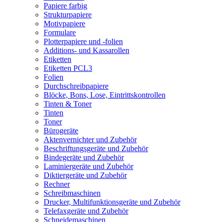
Papiere farbig
Strukturpapiere
Motivpapiere
Formulare
Plotterpapiere und -folien
Additions- und Kassarollen
Etiketten
Etiketten PCL3
Folien
Durchschreibpapiere
Blöcke, Bons, Lose, Eintrittskontrollen
Tinten & Toner
Tinten
Toner
Bürogeräte
Aktenvernichter und Zubehör
Beschriftungsgeräte und Zubehör
Bindegeräte und Zubehör
Laminiergeräte und Zubehör
Diktiergeräte und Zubehör
Rechner
Schreibmaschinen
Drucker, Multifunktionsgeräte und Zubehör
Telefaxgeräte und Zubehör
Schneidemaschinen