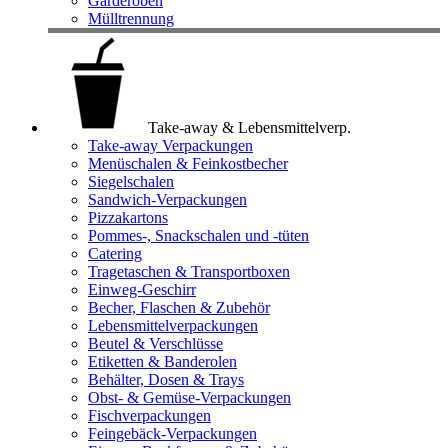
Garderoben
Mülltrennung
Take-away & Lebensmittelverp.
Take-away Verpackungen
Menüschalen & Feinkostbecher
Siegelschalen
Sandwich-Verpackungen
Pizzakartons
Pommes-, Snackschalen und -tüten
Catering
Tragetaschen & Transportboxen
Einweg-Geschirr
Becher, Flaschen & Zubehör
Lebensmittelverpackungen
Beutel & Verschlüsse
Etiketten & Banderolen
Behälter, Dosen & Trays
Obst- & Gemüse-Verpackungen
Fischverpackungen
Feingebäck-Verpackungen