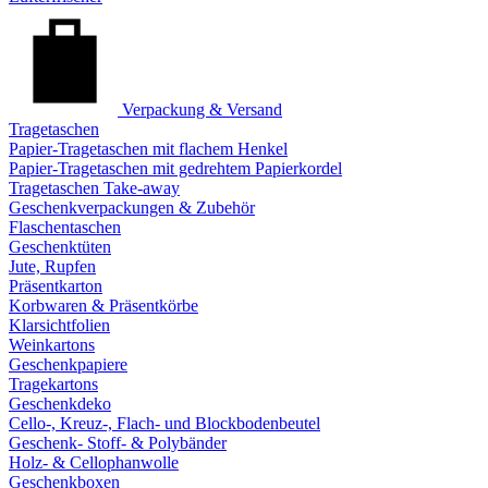
Verpackung & Versand
Tragetaschen
Papier-Tragetaschen mit flachem Henkel
Papier-Tragetaschen mit gedrehtem Papierkordel
Tragetaschen Take-away
Geschenkverpackungen & Zubehör
Flaschentaschen
Geschenktüten
Jute, Rupfen
Präsentkarton
Korbwaren & Präsentkörbe
Klarsichtfolien
Weinkartons
Geschenkpapiere
Tragekartons
Geschenkdeko
Cello-, Kreuz-, Flach- und Blockbodenbeutel
Geschenk- Stoff- & Polybänder
Holz- & Cellophanwolle
Geschenkboxen