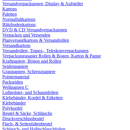
Versandverpackungen, Display & Aufsteller
Kartons
Paletten
Normalfaltkartons
Blitzbodenkartons
DVD & CD Versandverpackungen
Verpacken und Versenden
Planversandkartons & Versandrollen
Versandkartons
Versandrollen, Trapez-, Teleskopverpackungen
Verpackungspapier Rollen & Bogen, Karton & Pappe
Kraftpapiere, Bögen und Rollen
Seidenpapiere
Graupappen, Schrenzpapiere
Polstermaterial
Packseiden
Wellpappen C
Luftpolster- und Schaumfolien
Klebebänder, Kordel & Etiketten
Klebebänder
Polykordel
Beutel & Säcke, Schläuche
Druckverschlussbeutel
Flach- & Seitenfaltenbeutel
Schlauch- und Halbschlauchfolien