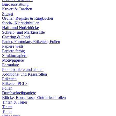
Büroausstattung
Kuvert & Taschen
Spagat
Ordner, Register & Ringbücher
Steck-, Klarsichthüllen
Haft- und Notizblöcke
Schreib- und Markierstifte
Catering & Food
Papier, Formulare, Etiketten, Folien
Papiere weiß
Papiere farbig
Strukturpapiere
Motivpapiere
Formulare
Plotterpapiere und -folien
Additions- und Kassarollen
Etiketten
Etiketten PCL3
Folien
Durchschreibpapiere
Blöcke, Bons, Lose, Eintrittskontrollen
Tinten & Toner
Tinten
Toner