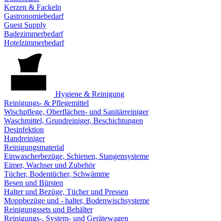
Kerzen & Fackeln
Gastronomiebedarf
Guest Supply
Badezimmerbedarf
Hotelzimmerbedarf
Hygiene & Reinigung
Reinigungs- & Pflegemittel
Wischpflege, Oberflächen- und Sanitärreiniger
Waschmittel, Grundreiniger, Beschichtungen
Desinfektion
Handreiniger
Reinigungsmaterial
Einwascherbezüge, Schienen, Stangensysteme
Eimer, Wachser und Zubehör
Tücher, Bodentücher, Schwämme
Besen und Bürsten
Halter und Bezüge, Tücher und Pressen
Moppbezüge und - halter, Bodenwischsysteme
Reinigungssets und Behälter
Reinigungs-, System- und Gerätewagen