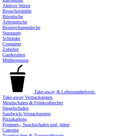
Bürostühle
Aktives Sitzen
Besucherstühle
Bürotische
Arbeitstische
Besprechungstische
Stauraum
Schränke
Container
Zubehör
Garderoben
Mülltrennung
Take-away & Lebensmittelverp.
Take-away Verpackungen
Menüschalen & Feinkostbecher
Siegelschalen
Sandwich-Verpackungen
Pizzakartons
Pommes-, Snackschalen und -tüten
Catering
Tragetaschen & Transportboxen