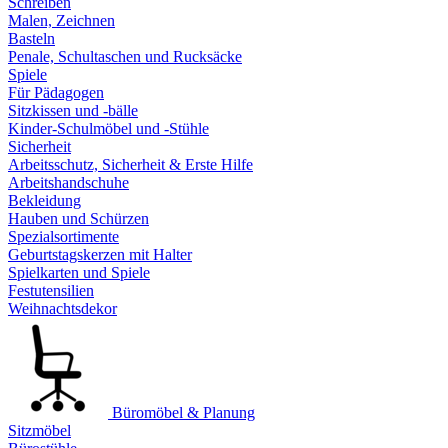
Schreiben
Malen, Zeichnen
Basteln
Penale, Schultaschen und Rucksäcke
Spiele
Für Pädagogen
Sitzkissen und -bälle
Kinder-Schulmöbel und -Stühle
Sicherheit
Arbeitsschutz, Sicherheit & Erste Hilfe
Arbeitshandschuhe
Bekleidung
Hauben und Schürzen
Spezialsortimente
Geburtstagskerzen mit Halter
Spielkarten und Spiele
Festutensilien
Weihnachtsdekor
Büromöbel & Planung
Sitzmöbel