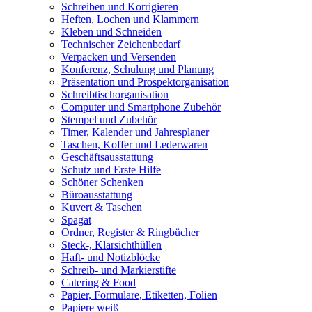
Schreiben und Korrigieren
Heften, Lochen und Klammern
Kleben und Schneiden
Technischer Zeichenbedarf
Verpacken und Versenden
Konferenz, Schulung und Planung
Präsentation und Prospektorganisation
Schreibtischorganisation
Computer und Smartphone Zubehör
Stempel und Zubehör
Timer, Kalender und Jahresplaner
Taschen, Koffer und Lederwaren
Geschäftsausstattung
Schutz und Erste Hilfe
Schöner Schenken
Büroausstattung
Kuvert & Taschen
Spagat
Ordner, Register & Ringbücher
Steck-, Klarsichthüllen
Haft- und Notizblöcke
Schreib- und Markierstifte
Catering & Food
Papier, Formulare, Etiketten, Folien
Papiere weiß