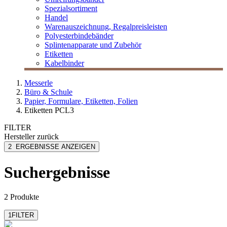
Spezialsortiment
Handel
Warenauszeichnung, Regalpreisleisten
Polyesterbindebänder
Splintenapparate und Zubehör
Etiketten
Kabelbinder
Messerle
Büro & Schule
Papier, Formulare, Etiketten, Folien
Etiketten PCL3
FILTER
Hersteller
zurück
Avery Zweckform Digital
2
ERGEBNISSE ANZEIGEN
PCL3
Suchergebnisse
2 Produkte
1
FILTER