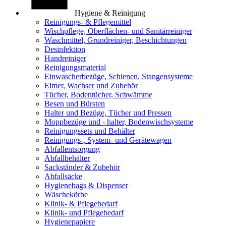
Hygiene & Reinigung
Reinigungs- & Pflegemittel
Wischpflege, Oberflächen- und Sanitärreiniger
Waschmittel, Grundreiniger, Beschichtungen
Desinfektion
Handreiniger
Reinigungsmaterial
Einwascherbezüge, Schienen, Stangensysteme
Eimer, Wachser und Zubehör
Tücher, Bodentücher, Schwämme
Besen und Bürsten
Halter und Bezüge, Tücher und Pressen
Moppbezüge und - halter, Bodenwischsysteme
Reinigungssets und Behälter
Reinigungs-, System- und Gerätewagen
Abfallentsorgung
Abfallbehälter
Sackständer & Zubehör
Abfallsäcke
Hygienebags & Dispenser
Wäschekörbe
Klinik- & Pflegebedarf
Klinik- und Pflegebedarf
Hygienepapiere