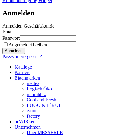
Kundenbefragung Widget
Anmelden
Anmelden Geschäftskunde
Email
Passwort
Angemeldet bleiben
Anmelden
Passwort vergessen?
Kataloge
Karriere
Eigenmarken
me:tex
Logisch Öko
mmmhh...
Cool and Fresh
LOGO & [I´KU]
e-one
factory
beWIRken
Unternehmen
Über MESSERLE