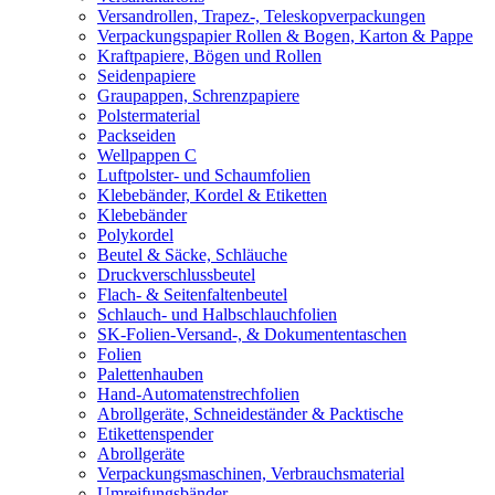
Versandrollen, Trapez-, Teleskopverpackungen
Verpackungspapier Rollen & Bogen, Karton & Pappe
Kraftpapiere, Bögen und Rollen
Seidenpapiere
Graupappen, Schrenzpapiere
Polstermaterial
Packseiden
Wellpappen C
Luftpolster- und Schaumfolien
Klebebänder, Kordel & Etiketten
Klebebänder
Polykordel
Beutel & Säcke, Schläuche
Druckverschlussbeutel
Flach- & Seitenfaltenbeutel
Schlauch- und Halbschlauchfolien
SK-Folien-Versand-, & Dokumententaschen
Folien
Palettenhauben
Hand-Automatenstrechfolien
Abrollgeräte, Schneideständer & Packtische
Etikettenspender
Abrollgeräte
Verpackungsmaschinen, Verbrauchsmaterial
Umreifungsbänder