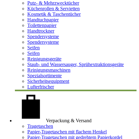
Putz- & Mehrzwecktücher
Küchenrollen & Servietten
Kosmetik & Taschentücher
Handtuchpapier
Toilettenpapier
Handtrockner
Spendersysteme
Spendersysteme
Seifen
Seifen
Reinigungsgeräte
Staub- und Wassersauger, Sprühextraktionsgeräte
Reinigungsmaschinen
Spezialsortimente
Sicherheitsequipment
Lufterfrischer
Verpackung & Versand
Tragetaschen
Papier-Tragetaschen mit flachem Henkel
Papier-Tragetaschen mit gedrehtem Papierkordel