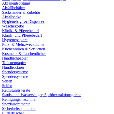
Abfallentsorgung
Abfallbehälter
Sackständer & Zubehör
Abfallsäcke
Hygienebags & Dispenser
Wäschekörbe
Klinik- & Pflegebedarf
Klinik- und Pflegebedarf
Hygienepapiere
Putz- & Mehrzwecktücher
Küchenrollen & Servietten
Kosmetik & Taschentücher
Handtuchpapier
Toilettenpapier
Handtrockner
Spendersysteme
Spendersysteme
Seifen
Seifen
Reinigungsgeräte
Staub- und Wassersauger, Sprühextraktionsgeräte
Reinigungsmaschinen
Spezialsortimente
Sicherheitsequipment
Lufterfrischer