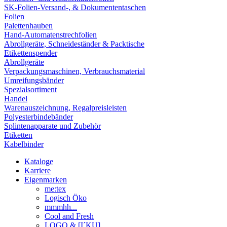
SK-Folien-Versand-, & Dokumententaschen
Folien
Palettenhauben
Hand-Automatenstrechfolien
Abrollgeräte, Schneideständer & Packtische
Etikettenspender
Abrollgeräte
Verpackungsmaschinen, Verbrauchsmaterial
Umreifungsbänder
Spezialsortiment
Handel
Warenauszeichnung, Regalpreisleisten
Polyesterbindebänder
Splintenapparate und Zubehör
Etiketten
Kabelbinder
Kataloge
Karriere
Eigenmarken
me:tex
Logisch Öko
mmmhh...
Cool and Fresh
LOGO & [I´KU]