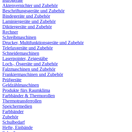
Bürogeräte
Aktenvernichter und Zubehör
Beschriftungsgeräte und Zubehör
Bindegeräte und Zubehör
Laminiergeräte und Zubehör
Diktiergeräte und Zubehör
Rechner
Schreibmaschinen
Drucker, Multifunktionsgeräte und Zubehör
Telefaxgeräte und Zubehör
Schneidemaschinen
Laserpointer, Zeigestäbe
Loch-, Ösgeräte und Zubehör
Falzmaschinen und Zubehör
Frankiermaschinen und Zubehör
Prüfgeräte
Geldzählmaschinen
Produkte fürs Raumklima
Farbbänder & Thermorollen
Thermotransferrollen
Speichermedien
Farbbänder
Zubehör
Schulbedarf
Hefte, Einbände