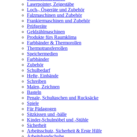
Laserpointer, Zeigestäbe
Loch-, Ösgeräte und Zubehör
Falzmaschinen und Zubehör
Frankiermaschinen und Zubehör
Prüfgeräte
Geldzählmaschinen
Produkte fürs Raumklima
Farbbänder & Thermorollen
Thermotransferrollen
Speichermedien
Farbbänder
Zubehör
Schulbedarf
Hefte, Einbände
Schreiben
Malen, Zeichnen
Basteln
Penale, Schultaschen und Rucksäcke
Spiele
Für Pädagogen
Sitzkissen und -bälle
Kinder-Schulmöbel und -Stühle
Sicherheit
Arbeitsschutz, Sicherheit & Erste Hilfe
Arbeitshandschuhe