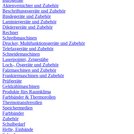
Bürogeräte
Aktenvernichter und Zubehör
Beschriftungsgeräte und Zubehör
Bindegeräte und Zubehör
Laminiergeräte und Zubehör
Diktiergeräte und Zubehör
Rechner
Schreibmaschinen
Drucker, Multifunktionsgeräte und Zubehör
Telefaxgeräte und Zubehör
Schneidemaschinen
Laserpointer, Zeigestäbe
Loch-, Ösgeräte und Zubehör
Falzmaschinen und Zubehör
Frankiermaschinen und Zubehör
Prüfgeräte
Geldzählmaschinen
Produkte fürs Raumklima
Farbbänder & Thermorollen
Thermotransferrollen
Speichermedien
Farbbänder
Zubehör
Schulbedarf
Hefte, Einbände