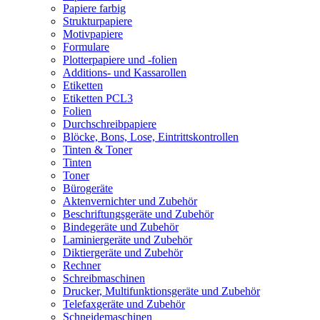
Papiere farbig
Strukturpapiere
Motivpapiere
Formulare
Plotterpapiere und -folien
Additions- und Kassarollen
Etiketten
Etiketten PCL3
Folien
Durchschreibpapiere
Blöcke, Bons, Lose, Eintrittskontrollen
Tinten & Toner
Tinten
Toner
Bürogeräte
Aktenvernichter und Zubehör
Beschriftungsgeräte und Zubehör
Bindegeräte und Zubehör
Laminiergeräte und Zubehör
Diktiergeräte und Zubehör
Rechner
Schreibmaschinen
Drucker, Multifunktionsgeräte und Zubehör
Telefaxgeräte und Zubehör
Schneidemaschinen