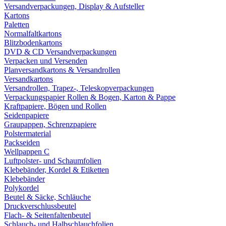
Versandverpackungen, Display & Aufsteller
Kartons
Paletten
Normalfaltkartons
Blitzbodenkartons
DVD & CD Versandverpackungen
Verpacken und Versenden
Planversandkartons & Versandrollen
Versandkartons
Versandrollen, Trapez-, Teleskopverpackungen
Verpackungspapier Rollen & Bogen, Karton & Pappe
Kraftpapiere, Bögen und Rollen
Seidenpapiere
Graupappen, Schrenzpapiere
Polstermaterial
Packseiden
Wellpappen C
Luftpolster- und Schaumfolien
Klebebänder, Kordel & Etiketten
Klebebänder
Polykordel
Beutel & Säcke, Schläuche
Druckverschlussbeutel
Flach- & Seitenfaltenbeutel
Schlauch- und Halbschlauchfolien