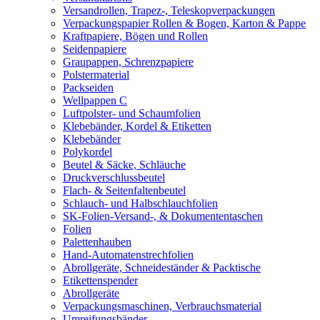
Versandrollen, Trapez-, Teleskopverpackungen
Verpackungspapier Rollen & Bogen, Karton & Pappe
Kraftpapiere, Bögen und Rollen
Seidenpapiere
Graupappen, Schrenzpapiere
Polstermaterial
Packseiden
Wellpappen C
Luftpolster- und Schaumfolien
Klebebänder, Kordel & Etiketten
Klebebänder
Polykordel
Beutel & Säcke, Schläuche
Druckverschlussbeutel
Flach- & Seitenfaltenbeutel
Schlauch- und Halbschlauchfolien
SK-Folien-Versand-, & Dokumententaschen
Folien
Palettenhauben
Hand-Automatenstrechfolien
Abrollgeräte, Schneideständer & Packtische
Etikettenspender
Abrollgeräte
Verpackungsmaschinen, Verbrauchsmaterial
Umreifungsbänder