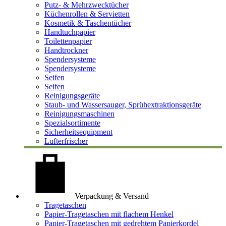
Putz- & Mehrzwecktücher
Küchenrollen & Servietten
Kosmetik & Taschentücher
Handtuchpapier
Toilettenpapier
Handtrockner
Spendersysteme
Spendersysteme
Seifen
Seifen
Reinigungsgeräte
Staub- und Wassersauger, Sprühextraktionsgeräte
Reinigungsmaschinen
Spezialsortimente
Sicherheitsequipment
Lufterfrischer
Verpackung & Versand
Tragetaschen
Papier-Tragetaschen mit flachem Henkel
Papier-Tragetaschen mit gedrehtem Papierkordel