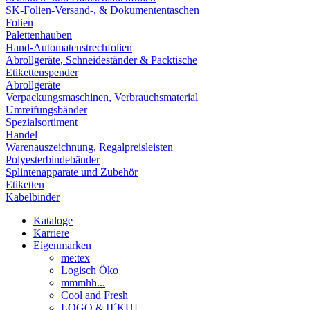
SK-Folien-Versand-, & Dokumententaschen
Folien
Palettenhauben
Hand-Automatenstrechfolien
Abrollgeräte, Schneideständer & Packtische
Etikettenspender
Abrollgeräte
Verpackungsmaschinen, Verbrauchsmaterial
Umreifungsbänder
Spezialsortiment
Handel
Warenauszeichnung, Regalpreisleisten
Polyesterbindebänder
Splintenapparate und Zubehör
Etiketten
Kabelbinder
Kataloge
Karriere
Eigenmarken
me:tex
Logisch Öko
mmmhh...
Cool and Fresh
LOGO & [I´KU]