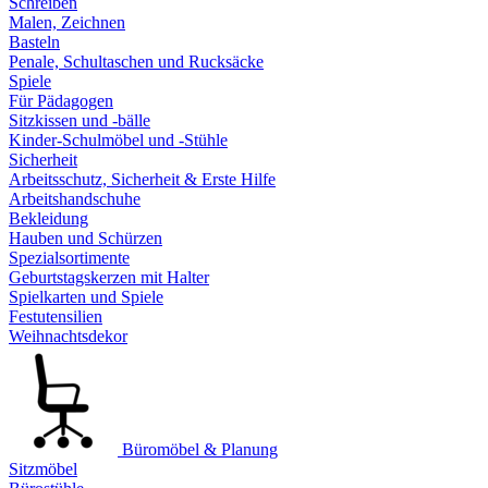
Schreiben
Malen, Zeichnen
Basteln
Penale, Schultaschen und Rucksäcke
Spiele
Für Pädagogen
Sitzkissen und -bälle
Kinder-Schulmöbel und -Stühle
Sicherheit
Arbeitsschutz, Sicherheit & Erste Hilfe
Arbeitshandschuhe
Bekleidung
Hauben und Schürzen
Spezialsortimente
Geburtstagskerzen mit Halter
Spielkarten und Spiele
Festutensilien
Weihnachtsdekor
Büromöbel & Planung
Sitzmöbel