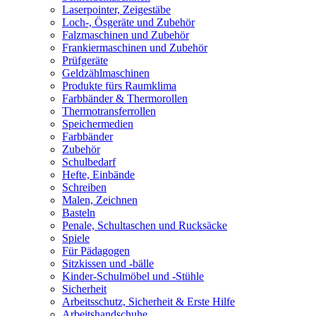
Laserpointer, Zeigestäbe
Loch-, Ösgeräte und Zubehör
Falzmaschinen und Zubehör
Frankiermaschinen und Zubehör
Prüfgeräte
Geldzählmaschinen
Produkte fürs Raumklima
Farbbänder & Thermorollen
Thermotransferrollen
Speichermedien
Farbbänder
Zubehör
Schulbedarf
Hefte, Einbände
Schreiben
Malen, Zeichnen
Basteln
Penale, Schultaschen und Rucksäcke
Spiele
Für Pädagogen
Sitzkissen und -bälle
Kinder-Schulmöbel und -Stühle
Sicherheit
Arbeitsschutz, Sicherheit & Erste Hilfe
Arbeitshandschuhe