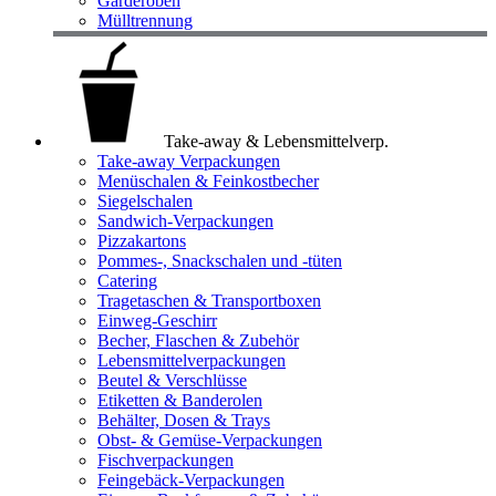
Garderoben
Mülltrennung
Take-away & Lebensmittelverp.
Take-away Verpackungen
Menüschalen & Feinkostbecher
Siegelschalen
Sandwich-Verpackungen
Pizzakartons
Pommes-, Snackschalen und -tüten
Catering
Tragetaschen & Transportboxen
Einweg-Geschirr
Becher, Flaschen & Zubehör
Lebensmittelverpackungen
Beutel & Verschlüsse
Etiketten & Banderolen
Behälter, Dosen & Trays
Obst- & Gemüse-Verpackungen
Fischverpackungen
Feingebäck-Verpackungen