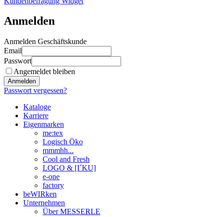
Kundenbefragung Widget
Anmelden
Anmelden Geschäftskunde
Email
Passwort
Angemeldet bleiben
Anmelden
Passwort vergessen?
Kataloge
Karriere
Eigenmarken
me:tex
Logisch Öko
mmmhh...
Cool and Fresh
LOGO & [I´KU]
e-one
factory
beWIRken
Unternehmen
Über MESSERLE