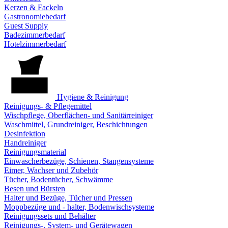
Kerzen & Fackeln
Gastronomiebedarf
Guest Supply
Badezimmerbedarf
Hotelzimmerbedarf
Hygiene & Reinigung
Reinigungs- & Pflegemittel
Wischpflege, Oberflächen- und Sanitärreiniger
Waschmittel, Grundreiniger, Beschichtungen
Desinfektion
Handreiniger
Reinigungsmaterial
Einwascherbezüge, Schienen, Stangensysteme
Eimer, Wachser und Zubehör
Tücher, Bodentücher, Schwämme
Besen und Bürsten
Halter und Bezüge, Tücher und Pressen
Moppbezüge und - halter, Bodenwischsysteme
Reinigungssets und Behälter
Reinigungs-, System- und Gerätewagen