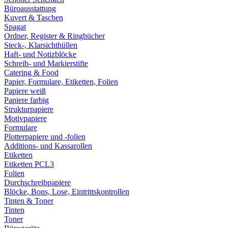
Büroausstattung
Kuvert & Taschen
Spagat
Ordner, Register & Ringbücher
Steck-, Klarsichthüllen
Haft- und Notizblöcke
Schreib- und Markierstifte
Catering & Food
Papier, Formulare, Etiketten, Folien
Papiere weiß
Papiere farbig
Strukturpapiere
Motivpapiere
Formulare
Plotterpapiere und -folien
Additions- und Kassarollen
Etiketten
Etiketten PCL3
Folien
Durchschreibpapiere
Blöcke, Bons, Lose, Eintrittskontrollen
Tinten & Toner
Tinten
Toner