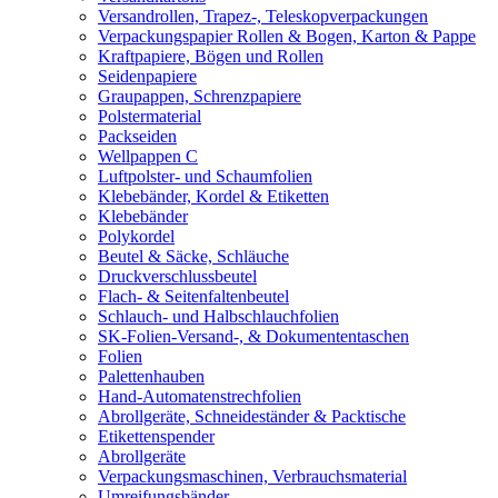
Versandrollen, Trapez-, Teleskopverpackungen
Verpackungspapier Rollen & Bogen, Karton & Pappe
Kraftpapiere, Bögen und Rollen
Seidenpapiere
Graupappen, Schrenzpapiere
Polstermaterial
Packseiden
Wellpappen C
Luftpolster- und Schaumfolien
Klebebänder, Kordel & Etiketten
Klebebänder
Polykordel
Beutel & Säcke, Schläuche
Druckverschlussbeutel
Flach- & Seitenfaltenbeutel
Schlauch- und Halbschlauchfolien
SK-Folien-Versand-, & Dokumententaschen
Folien
Palettenhauben
Hand-Automatenstrechfolien
Abrollgeräte, Schneideständer & Packtische
Etikettenspender
Abrollgeräte
Verpackungsmaschinen, Verbrauchsmaterial
Umreifungsbänder