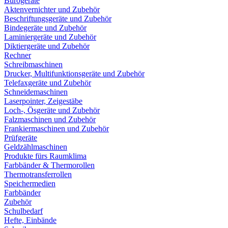
Bürogeräte
Aktenvernichter und Zubehör
Beschriftungsgeräte und Zubehör
Bindegeräte und Zubehör
Laminiergeräte und Zubehör
Diktiergeräte und Zubehör
Rechner
Schreibmaschinen
Drucker, Multifunktionsgeräte und Zubehör
Telefaxgeräte und Zubehör
Schneidemaschinen
Laserpointer, Zeigestäbe
Loch-, Ösgeräte und Zubehör
Falzmaschinen und Zubehör
Frankiermaschinen und Zubehör
Prüfgeräte
Geldzählmaschinen
Produkte fürs Raumklima
Farbbänder & Thermorollen
Thermotransferrollen
Speichermedien
Farbbänder
Zubehör
Schulbedarf
Hefte, Einbände