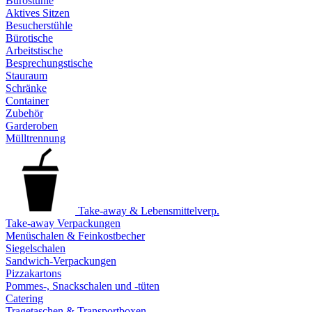
Bürostühle
Aktives Sitzen
Besucherstühle
Bürotische
Arbeitstische
Besprechungstische
Stauraum
Schränke
Container
Zubehör
Garderoben
Mülltrennung
Take-away & Lebensmittelverp.
Take-away Verpackungen
Menüschalen & Feinkostbecher
Siegelschalen
Sandwich-Verpackungen
Pizzakartons
Pommes-, Snackschalen und -tüten
Catering
Tragetaschen & Transportboxen