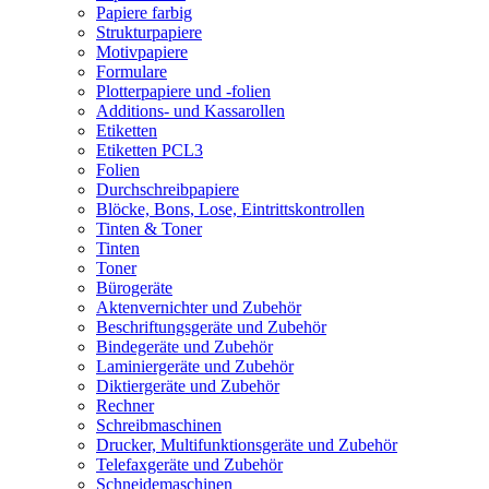
Papiere farbig
Strukturpapiere
Motivpapiere
Formulare
Plotterpapiere und -folien
Additions- und Kassarollen
Etiketten
Etiketten PCL3
Folien
Durchschreibpapiere
Blöcke, Bons, Lose, Eintrittskontrollen
Tinten & Toner
Tinten
Toner
Bürogeräte
Aktenvernichter und Zubehör
Beschriftungsgeräte und Zubehör
Bindegeräte und Zubehör
Laminiergeräte und Zubehör
Diktiergeräte und Zubehör
Rechner
Schreibmaschinen
Drucker, Multifunktionsgeräte und Zubehör
Telefaxgeräte und Zubehör
Schneidemaschinen