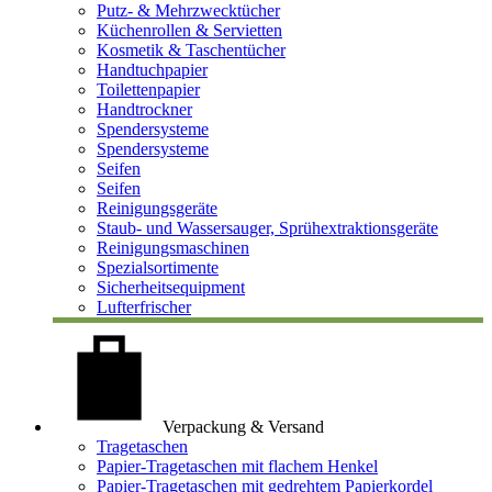
Putz- & Mehrzwecktücher
Küchenrollen & Servietten
Kosmetik & Taschentücher
Handtuchpapier
Toilettenpapier
Handtrockner
Spendersysteme
Spendersysteme
Seifen
Seifen
Reinigungsgeräte
Staub- und Wassersauger, Sprühextraktionsgeräte
Reinigungsmaschinen
Spezialsortimente
Sicherheitsequipment
Lufterfrischer
Verpackung & Versand
Tragetaschen
Papier-Tragetaschen mit flachem Henkel
Papier-Tragetaschen mit gedrehtem Papierkordel