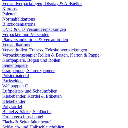
Versandverpackungen, Display & Aufsteller
Kartons
Paletten
Normalfaltkartons
Blitzbodenkartons
DVD & CD Versandverpackungen
Verpacken und Versenden
Planversandkartons & Versandrollen
Versandkartons
Versandrollen, Trapez-, Teleskopverpackungen
Verpackungspapier Rollen & Bogen, Karton & Pappe
Kraftpapiere, Bögen und Rollen
Seidenpapiere
Graupappen, Schrenzpapiere
Polstermaterial
Packseiden
Wellpappen C
Luftpolster- und Schaumfolien
Klebebänder, Kordel & Etiketten
Klebebänder
Polykordel
Beutel & Säcke, Schläuche
Druckverschlussbeutel
Flach- & Seitenfaltenbeutel
Schlauch- und Halbschlauchfolien