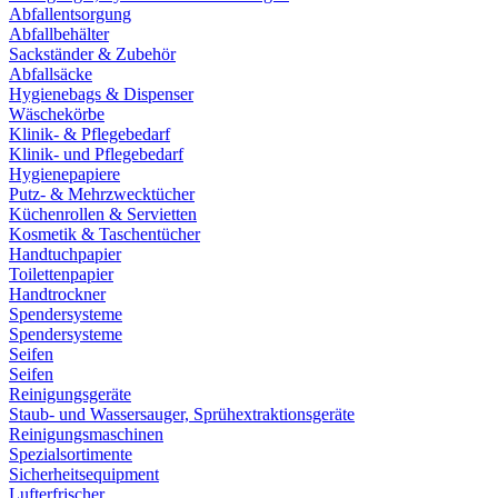
Abfallentsorgung
Abfallbehälter
Sackständer & Zubehör
Abfallsäcke
Hygienebags & Dispenser
Wäschekörbe
Klinik- & Pflegebedarf
Klinik- und Pflegebedarf
Hygienepapiere
Putz- & Mehrzwecktücher
Küchenrollen & Servietten
Kosmetik & Taschentücher
Handtuchpapier
Toilettenpapier
Handtrockner
Spendersysteme
Spendersysteme
Seifen
Seifen
Reinigungsgeräte
Staub- und Wassersauger, Sprühextraktionsgeräte
Reinigungsmaschinen
Spezialsortimente
Sicherheitsequipment
Lufterfrischer