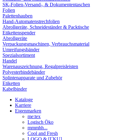
SK-Folien-Versand-, & Dokumententaschen
Folien
Palettenhauben
Hand-Automatenstrechfolien
Abrollgeräte, Schneideständer & Packtische
Etikettenspender
Abrollgeräte
Verpackungsmaschinen, Verbrauchsmaterial
Umreifungsbänder
Spezialsortiment
Handel
Warenauszeichnung, Regalpreisleisten
Polyesterbindebänder
Splintenapparate und Zubehör
Etiketten
Kabelbinder
Kataloge
Karriere
Eigenmarken
me:tex
Logisch Öko
mmmhh...
Cool and Fresh
LOGO & [I´KU]