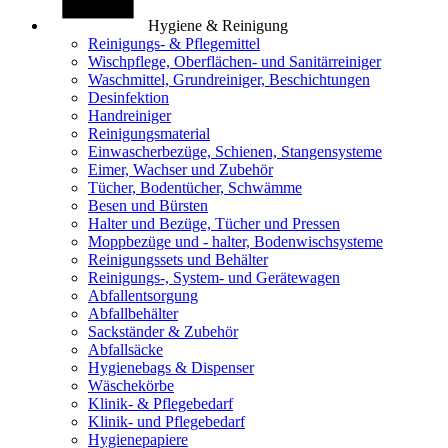
Hygiene & Reinigung
Reinigungs- & Pflegemittel
Wischpflege, Oberflächen- und Sanitärreiniger
Waschmittel, Grundreiniger, Beschichtungen
Desinfektion
Handreiniger
Reinigungsmaterial
Einwascherbezüge, Schienen, Stangensysteme
Eimer, Wachser und Zubehör
Tücher, Bodentücher, Schwämme
Besen und Bürsten
Halter und Bezüge, Tücher und Pressen
Moppbezüge und - halter, Bodenwischsysteme
Reinigungssets und Behälter
Reinigungs-, System- und Gerätewagen
Abfallentsorgung
Abfallbehälter
Sackständer & Zubehör
Abfallsäcke
Hygienebags & Dispenser
Wäschekörbe
Klinik- & Pflegebedarf
Klinik- und Pflegebedarf
Hygienepapiere