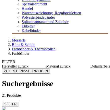
Spezialsortiment
Handel
Warenauszeichnung, Regalpreisleisten
Polyesterbindebänder
Splintenapparate und Zubehör
Etiketten
Kabelbinder
Messerle
Büro & Schule
Farbbänder & Thermorollen
Farbbänder
FILTER
Hersteller
zurück
Material
zurück
Detailfarbe
Canon
Nylon
black
21
ERGEBNISSE ANZEIGEN
Emstar
Kunststoff
blau/rot
Epson
CMYK
Suchergebnisse
Keymax
purple
Kores
rot
mehr anzeigen
mehr anzeig
21 Produkte
1
FILTER