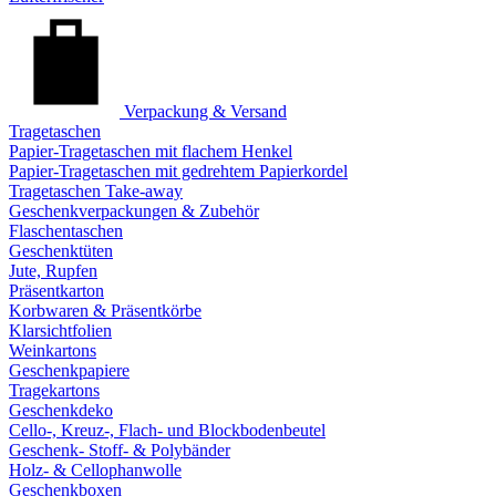
Verpackung & Versand
Tragetaschen
Papier-Tragetaschen mit flachem Henkel
Papier-Tragetaschen mit gedrehtem Papierkordel
Tragetaschen Take-away
Geschenkverpackungen & Zubehör
Flaschentaschen
Geschenktüten
Jute, Rupfen
Präsentkarton
Korbwaren & Präsentkörbe
Klarsichtfolien
Weinkartons
Geschenkpapiere
Tragekartons
Geschenkdeko
Cello-, Kreuz-, Flach- und Blockbodenbeutel
Geschenk- Stoff- & Polybänder
Holz- & Cellophanwolle
Geschenkboxen