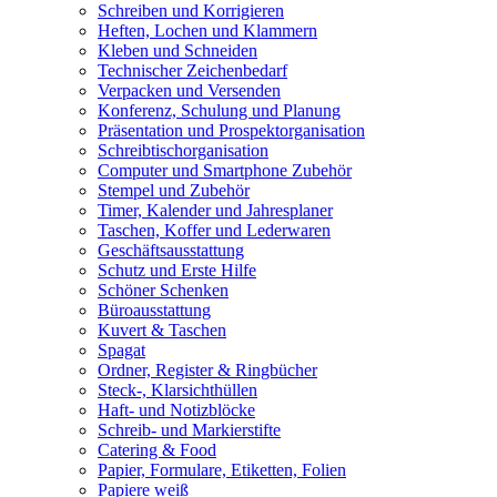
Schreiben und Korrigieren
Heften, Lochen und Klammern
Kleben und Schneiden
Technischer Zeichenbedarf
Verpacken und Versenden
Konferenz, Schulung und Planung
Präsentation und Prospektorganisation
Schreibtischorganisation
Computer und Smartphone Zubehör
Stempel und Zubehör
Timer, Kalender und Jahresplaner
Taschen, Koffer und Lederwaren
Geschäftsausstattung
Schutz und Erste Hilfe
Schöner Schenken
Büroausstattung
Kuvert & Taschen
Spagat
Ordner, Register & Ringbücher
Steck-, Klarsichthüllen
Haft- und Notizblöcke
Schreib- und Markierstifte
Catering & Food
Papier, Formulare, Etiketten, Folien
Papiere weiß