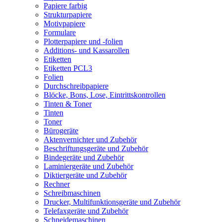
Papiere farbig
Strukturpapiere
Motivpapiere
Formulare
Plotterpapiere und -folien
Additions- und Kassarollen
Etiketten
Etiketten PCL3
Folien
Durchschreibpapiere
Blöcke, Bons, Lose, Eintrittskontrollen
Tinten & Toner
Tinten
Toner
Bürogeräte
Aktenvernichter und Zubehör
Beschriftungsgeräte und Zubehör
Bindegeräte und Zubehör
Laminiergeräte und Zubehör
Diktiergeräte und Zubehör
Rechner
Schreibmaschinen
Drucker, Multifunktionsgeräte und Zubehör
Telefaxgeräte und Zubehör
Schneidemaschinen