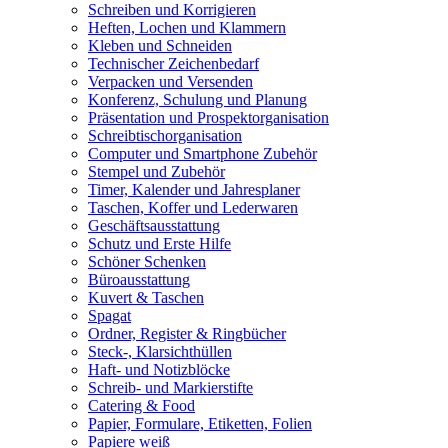
Schreiben und Korrigieren
Heften, Lochen und Klammern
Kleben und Schneiden
Technischer Zeichenbedarf
Verpacken und Versenden
Konferenz, Schulung und Planung
Präsentation und Prospektorganisation
Schreibtischorganisation
Computer und Smartphone Zubehör
Stempel und Zubehör
Timer, Kalender und Jahresplaner
Taschen, Koffer und Lederwaren
Geschäftsausstattung
Schutz und Erste Hilfe
Schöner Schenken
Büroausstattung
Kuvert & Taschen
Spagat
Ordner, Register & Ringbücher
Steck-, Klarsichthüllen
Haft- und Notizblöcke
Schreib- und Markierstifte
Catering & Food
Papier, Formulare, Etiketten, Folien
Papiere weiß