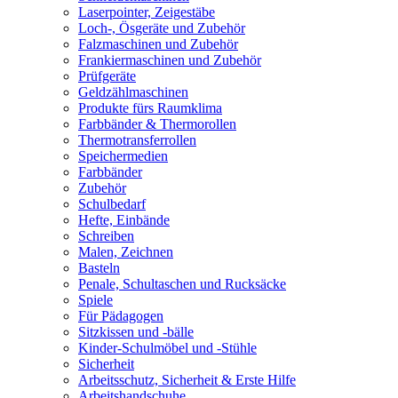
Laserpointer, Zeigestäbe
Loch-, Ösgeräte und Zubehör
Falzmaschinen und Zubehör
Frankiermaschinen und Zubehör
Prüfgeräte
Geldzählmaschinen
Produkte fürs Raumklima
Farbbänder & Thermorollen
Thermotransferrollen
Speichermedien
Farbbänder
Zubehör
Schulbedarf
Hefte, Einbände
Schreiben
Malen, Zeichnen
Basteln
Penale, Schultaschen und Rucksäcke
Spiele
Für Pädagogen
Sitzkissen und -bälle
Kinder-Schulmöbel und -Stühle
Sicherheit
Arbeitsschutz, Sicherheit & Erste Hilfe
Arbeitshandschuhe