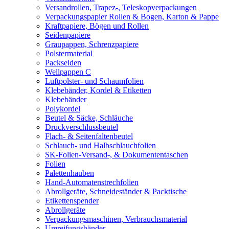
Versandrollen, Trapez-, Teleskopverpackungen
Verpackungspapier Rollen & Bogen, Karton & Pappe
Kraftpapiere, Bögen und Rollen
Seidenpapiere
Graupappen, Schrenzpapiere
Polstermaterial
Packseiden
Wellpappen C
Luftpolster- und Schaumfolien
Klebebänder, Kordel & Etiketten
Klebebänder
Polykordel
Beutel & Säcke, Schläuche
Druckverschlussbeutel
Flach- & Seitenfaltenbeutel
Schlauch- und Halbschlauchfolien
SK-Folien-Versand-, & Dokumententaschen
Folien
Palettenhauben
Hand-Automatenstrechfolien
Abrollgeräte, Schneideständer & Packtische
Etikettenspender
Abrollgeräte
Verpackungsmaschinen, Verbrauchsmaterial
Umreifungsbänder