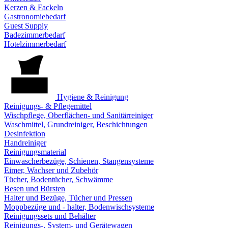
Kerzen & Fackeln
Gastronomiebedarf
Guest Supply
Badezimmerbedarf
Hotelzimmerbedarf
Hygiene & Reinigung
Reinigungs- & Pflegemittel
Wischpflege, Oberflächen- und Sanitärreiniger
Waschmittel, Grundreiniger, Beschichtungen
Desinfektion
Handreiniger
Reinigungsmaterial
Einwascherbezüge, Schienen, Stangensysteme
Eimer, Wachser und Zubehör
Tücher, Bodentücher, Schwämme
Besen und Bürsten
Halter und Bezüge, Tücher und Pressen
Moppbezüge und - halter, Bodenwischsysteme
Reinigungssets und Behälter
Reinigungs-, System- und Gerätewagen