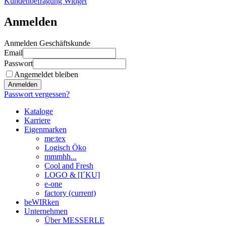
Kundenbefragung Widget
Anmelden
Anmelden Geschäftskunde
Email
Passwort
Angemeldet bleiben
Anmelden
Passwort vergessen?
Kataloge
Karriere
Eigenmarken
me:tex
Logisch Öko
mmmhh...
Cool and Fresh
LOGO & [I´KU]
e-one
factory
(current)
beWIRken
Unternehmen
Über MESSERLE