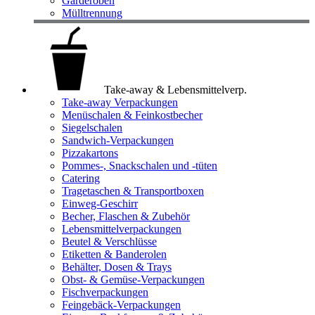
Garderoben
Mülltrennung
Take-away & Lebensmittelverp.
Take-away Verpackungen
Menüschalen & Feinkostbecher
Siegelschalen
Sandwich-Verpackungen
Pizzakartons
Pommes-, Snackschalen und -tüten
Catering
Tragetaschen & Transportboxen
Einweg-Geschirr
Becher, Flaschen & Zubehör
Lebensmittelverpackungen
Beutel & Verschlüsse
Etiketten & Banderolen
Behälter, Dosen & Trays
Obst- & Gemüse-Verpackungen
Fischverpackungen
Feingebäck-Verpackungen