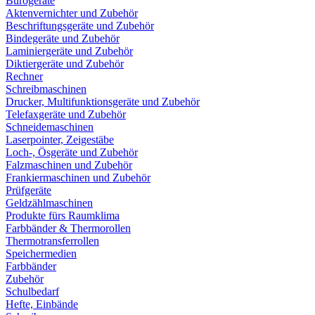
Bürogeräte
Aktenvernichter und Zubehör
Beschriftungsgeräte und Zubehör
Bindegeräte und Zubehör
Laminiergeräte und Zubehör
Diktiergeräte und Zubehör
Rechner
Schreibmaschinen
Drucker, Multifunktionsgeräte und Zubehör
Telefaxgeräte und Zubehör
Schneidemaschinen
Laserpointer, Zeigestäbe
Loch-, Ösgeräte und Zubehör
Falzmaschinen und Zubehör
Frankiermaschinen und Zubehör
Prüfgeräte
Geldzählmaschinen
Produkte fürs Raumklima
Farbbänder & Thermorollen
Thermotransferrollen
Speichermedien
Farbbänder
Zubehör
Schulbedarf
Hefte, Einbände