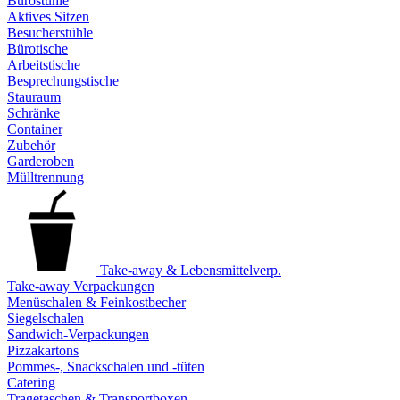
Bürostühle
Aktives Sitzen
Besucherstühle
Bürotische
Arbeitstische
Besprechungstische
Stauraum
Schränke
Container
Zubehör
Garderoben
Mülltrennung
Take-away & Lebensmittelverp.
Take-away Verpackungen
Menüschalen & Feinkostbecher
Siegelschalen
Sandwich-Verpackungen
Pizzakartons
Pommes-, Snackschalen und -tüten
Catering
Tragetaschen & Transportboxen