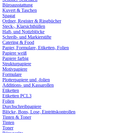
Büroausstattung
Kuvert & Taschen
Spagat
Ordner, Register & Ringbücher
Steck-, Klarsichthüllen
Haft- und Notizblöcke
Schreib- und Markierstifte
Catering & Food
Papier, Formulare, Etiketten, Folien
Papiere weiß
Papiere farbig
Strukturpapiere
Motivpapiere
Formulare
Plotterpapiere und -folien
Additions- und Kassarollen
Etiketten
Etiketten PCL3
Folien
Durchschreibpapiere
Blöcke, Bons, Lose, Eintrittskontrollen
Tinten & Toner
Tinten
Toner