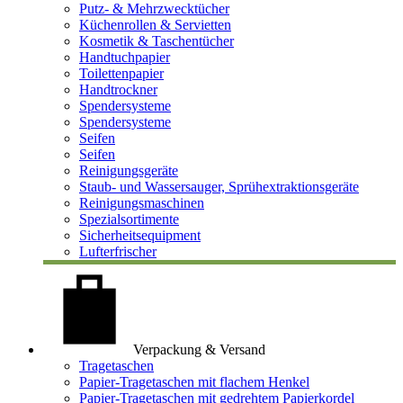
Putz- & Mehrzwecktücher
Küchenrollen & Servietten
Kosmetik & Taschentücher
Handtuchpapier
Toilettenpapier
Handtrockner
Spendersysteme
Spendersysteme
Seifen
Seifen
Reinigungsgeräte
Staub- und Wassersauger, Sprühextraktionsgeräte
Reinigungsmaschinen
Spezialsortimente
Sicherheitsequipment
Lufterfrischer
Verpackung & Versand
Tragetaschen
Papier-Tragetaschen mit flachem Henkel
Papier-Tragetaschen mit gedrehtem Papierkordel