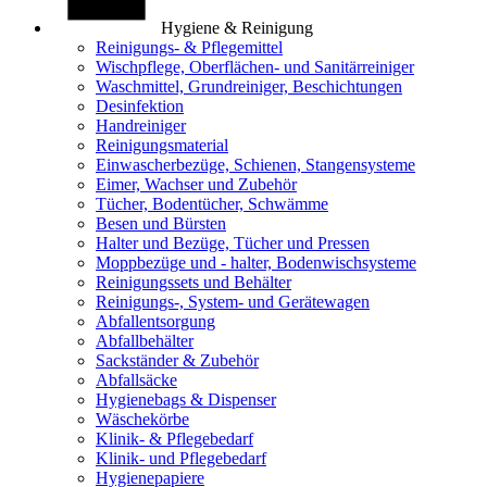
Hygiene & Reinigung
Reinigungs- & Pflegemittel
Wischpflege, Oberflächen- und Sanitärreiniger
Waschmittel, Grundreiniger, Beschichtungen
Desinfektion
Handreiniger
Reinigungsmaterial
Einwascherbezüge, Schienen, Stangensysteme
Eimer, Wachser und Zubehör
Tücher, Bodentücher, Schwämme
Besen und Bürsten
Halter und Bezüge, Tücher und Pressen
Moppbezüge und - halter, Bodenwischsysteme
Reinigungssets und Behälter
Reinigungs-, System- und Gerätewagen
Abfallentsorgung
Abfallbehälter
Sackständer & Zubehör
Abfallsäcke
Hygienebags & Dispenser
Wäschekörbe
Klinik- & Pflegebedarf
Klinik- und Pflegebedarf
Hygienepapiere