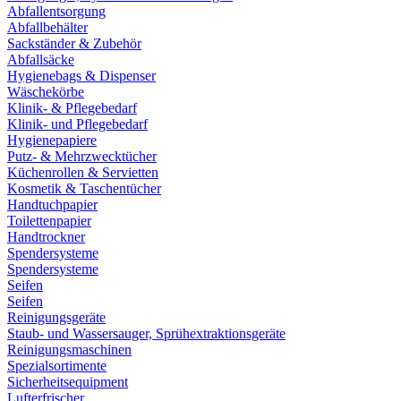
Abfallentsorgung
Abfallbehälter
Sackständer & Zubehör
Abfallsäcke
Hygienebags & Dispenser
Wäschekörbe
Klinik- & Pflegebedarf
Klinik- und Pflegebedarf
Hygienepapiere
Putz- & Mehrzwecktücher
Küchenrollen & Servietten
Kosmetik & Taschentücher
Handtuchpapier
Toilettenpapier
Handtrockner
Spendersysteme
Spendersysteme
Seifen
Seifen
Reinigungsgeräte
Staub- und Wassersauger, Sprühextraktionsgeräte
Reinigungsmaschinen
Spezialsortimente
Sicherheitsequipment
Lufterfrischer