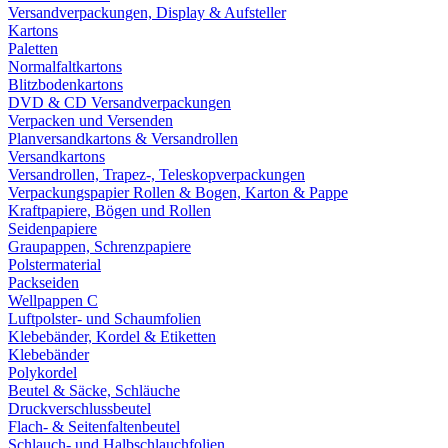
Versandverpackungen, Display & Aufsteller
Kartons
Paletten
Normalfaltkartons
Blitzbodenkartons
DVD & CD Versandverpackungen
Verpacken und Versenden
Planversandkartons & Versandrollen
Versandkartons
Versandrollen, Trapez-, Teleskopverpackungen
Verpackungspapier Rollen & Bogen, Karton & Pappe
Kraftpapiere, Bögen und Rollen
Seidenpapiere
Graupappen, Schrenzpapiere
Polstermaterial
Packseiden
Wellpappen C
Luftpolster- und Schaumfolien
Klebebänder, Kordel & Etiketten
Klebebänder
Polykordel
Beutel & Säcke, Schläuche
Druckverschlussbeutel
Flach- & Seitenfaltenbeutel
Schlauch- und Halbschlauchfolien