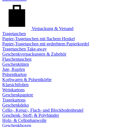
Verpackung & Versand
Tragetaschen
Papier-Tragetaschen mit flachem Henkel
Papier-Tragetaschen mit gedrehtem Papierkordel
Tragetaschen Take-away
Geschenkverpackungen & Zubehör
Flaschentaschen
Geschenktüten
Jute, Rupfen
Präsentkarton
Korbwaren & Präsentkörbe
Klarsichtfolien
Weinkartons
Geschenkpapiere
Tragekartons
Geschenkdeko
Cello-, Kreuz-, Flach- und Blockbodenbeutel
Geschenk- Stoff- & Polybänder
Holz- & Cellophanwolle
Geschenkboxen