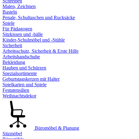
Schreiben
Malen, Zeichnen
Basteln
Penale, Schultaschen und Rucksäcke
Spiele
Für Pädagogen
Sitzkissen und -bälle
Kinder-Schulmöbel und -Stühle
Sicherheit
Arbeitsschutz, Sicherheit & Erste Hilfe
Arbeitshandschuhe
Bekleidung
Hauben und Schürzen
Spezialsortimente
Geburtstagskerzen mit Halter
Spielkarten und Spiele
Festutensilien
Weihnachtsdekor
Büromöbel & Planung
Sitzmöbel