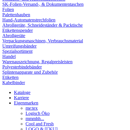
SK-Folien-Versand-, & Dokumententaschen
Folien
Palettenhauben
Hand-Automatenstrechfolien
Abrollgeräte, Schneideständer & Packtische
Etikettenspender
Abrollgeräte
Verpackungsmaschinen, Verbrauchsmaterial
Umreifungsbänder
Spezialsortiment
Handel
Warenauszeichnung, Regalpreisleisten
Polyesterbindebänder
Splintenapparate und Zubehör
Etiketten
Kabelbinder
Kataloge
Karriere
Eigenmarken
me:tex
Logisch Öko
mmmhh...
Cool and Fresh
LOGO & [I´KU]