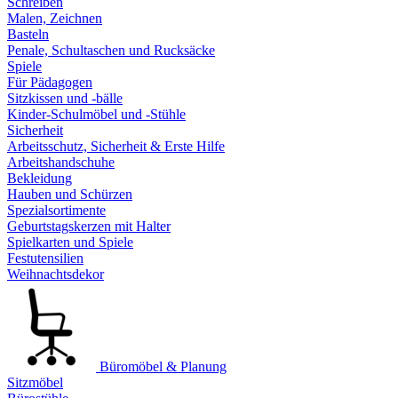
Schreiben
Malen, Zeichnen
Basteln
Penale, Schultaschen und Rucksäcke
Spiele
Für Pädagogen
Sitzkissen und -bälle
Kinder-Schulmöbel und -Stühle
Sicherheit
Arbeitsschutz, Sicherheit & Erste Hilfe
Arbeitshandschuhe
Bekleidung
Hauben und Schürzen
Spezialsortimente
Geburtstagskerzen mit Halter
Spielkarten und Spiele
Festutensilien
Weihnachtsdekor
Büromöbel & Planung
Sitzmöbel