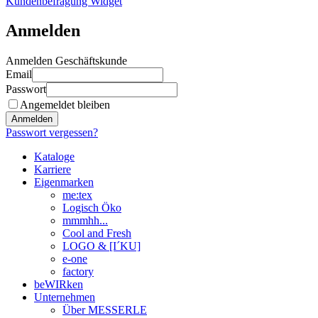
Kundenbefragung Widget
Anmelden
Anmelden Geschäftskunde
Email
Passwort
Angemeldet bleiben
Anmelden
Passwort vergessen?
Kataloge
Karriere
Eigenmarken
me:tex
Logisch Öko
mmmhh...
Cool and Fresh
LOGO & [I´KU]
e-one
factory
beWIRken
Unternehmen
Über MESSERLE