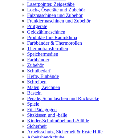
Laserpointer, Zeigestäbe
Loch-, Ösgeräte und Zubehör
Falzmaschinen und Zubehör
Frankiermaschinen und Zubehör
Prüfgeräte
Geldzählmaschinen
Produkte fürs Raumklima
Farbbänder & Thermorollen
Thermotransferrollen
Speichermedien
Farbbänder
Zubehör
Schulbedarf
Hefte, Einbände
Schreiben
Malen, Zeichnen
Basteln
Penale, Schultaschen und Rucksäcke
Spiele
Für Pädagogen
Sitzkissen und -bälle
Kinder-Schulmöbel und -Stühle
Sicherheit
Arbeitsschutz, Sicherheit & Erste Hilfe
Arbeitshandschuhe