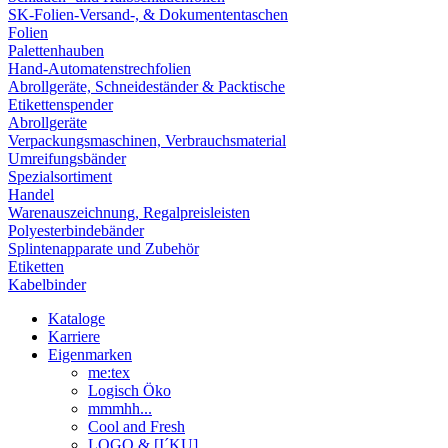
SK-Folien-Versand-, & Dokumententaschen
Folien
Palettenhauben
Hand-Automatenstrechfolien
Abrollgeräte, Schneideständer & Packtische
Etikettenspender
Abrollgeräte
Verpackungsmaschinen, Verbrauchsmaterial
Umreifungsbänder
Spezialsortiment
Handel
Warenauszeichnung, Regalpreisleisten
Polyesterbindebänder
Splintenapparate und Zubehör
Etiketten
Kabelbinder
Kataloge
Karriere
Eigenmarken
me:tex
Logisch Öko
mmmhh...
Cool and Fresh
LOGO & [I´KU]