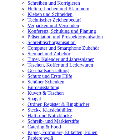
Schreiben und Korrigieren
Heften, Lochen und Klammern
Kleben und Schneiden
Technischer Zeichenbedarf
Verpacken und Versenden
Konferenz, Schulung und Planung
Präsentation und Prospektorganisation
Schreibtischorganisation
Computer und Smartphone Zubehör
Stempel und Zubehör
Timer, Kalender und Jahresplaner
Taschen, Koffer und Lederwaren
Geschäftsausstattung
Schutz und Erste Hilfe
Schöner Schenken
Büroausstattung
Kuvert & Taschen
Spagat
Ordner, Register & Ringbücher
Steck-, Klarsichthüllen
Haft- und Notizblöcke
Schreib- und Markierstifte
Catering & Food
Papier, Formulare, Etiketten, Folien
Papiere weiß