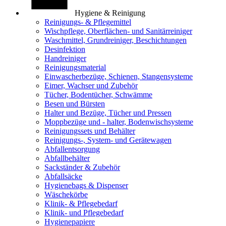
Hygiene & Reinigung
Reinigungs- & Pflegemittel
Wischpflege, Oberflächen- und Sanitärreiniger
Waschmittel, Grundreiniger, Beschichtungen
Desinfektion
Handreiniger
Reinigungsmaterial
Einwascherbezüge, Schienen, Stangensysteme
Eimer, Wachser und Zubehör
Tücher, Bodentücher, Schwämme
Besen und Bürsten
Halter und Bezüge, Tücher und Pressen
Moppbezüge und - halter, Bodenwischsysteme
Reinigungssets und Behälter
Reinigungs-, System- und Gerätewagen
Abfallentsorgung
Abfallbehälter
Sackständer & Zubehör
Abfallsäcke
Hygienebags & Dispenser
Wäschekörbe
Klinik- & Pflegebedarf
Klinik- und Pflegebedarf
Hygienepapiere