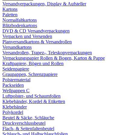
Versandverpackungen, Display & Aufsteller
Kartons
Paletten
Normalfaltkartons
Blitzbodenkartons
DVD & CD Versandverpackungen
Verpacken und Versenden
Planversandkartons & Versandrollen
Versandkartons
Versandrollen, Trapez-, Teleskopverpackungen
Verpackungspapier Rollen & Bogen, Karton & Pappe
Kraftpapiere, Bögen und Rollen
Seidenpapiere
Graupappen, Schrenzpapiere
Polstermaterial
Packseiden
Wellpappen C
Luftpolster- und Schaumfolien
Klebebänder, Kordel & Etiketten
Klebebänder
Polykordel
Beutel & Säcke, Schläuche
Druckverschlussbeutel
Flach- & Seitenfaltenbeutel
Schlauch- und Halbschlauchfolien