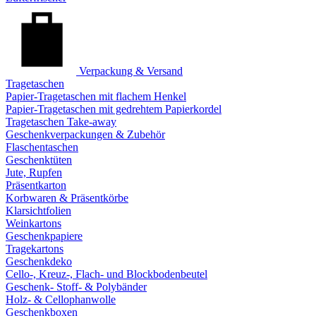
Verpackung & Versand
Tragetaschen
Papier-Tragetaschen mit flachem Henkel
Papier-Tragetaschen mit gedrehtem Papierkordel
Tragetaschen Take-away
Geschenkverpackungen & Zubehör
Flaschentaschen
Geschenktüten
Jute, Rupfen
Präsentkarton
Korbwaren & Präsentkörbe
Klarsichtfolien
Weinkartons
Geschenkpapiere
Tragekartons
Geschenkdeko
Cello-, Kreuz-, Flach- und Blockbodenbeutel
Geschenk- Stoff- & Polybänder
Holz- & Cellophanwolle
Geschenkboxen