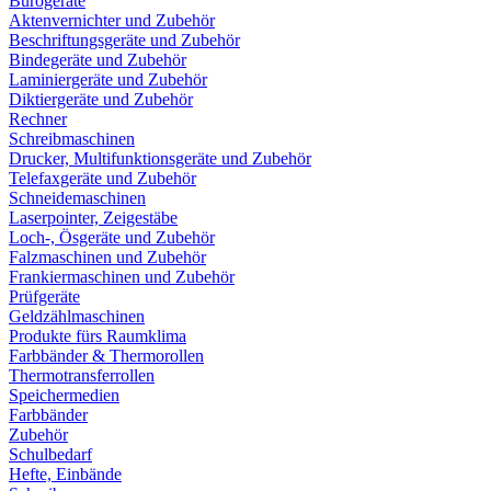
Bürogeräte
Aktenvernichter und Zubehör
Beschriftungsgeräte und Zubehör
Bindegeräte und Zubehör
Laminiergeräte und Zubehör
Diktiergeräte und Zubehör
Rechner
Schreibmaschinen
Drucker, Multifunktionsgeräte und Zubehör
Telefaxgeräte und Zubehör
Schneidemaschinen
Laserpointer, Zeigestäbe
Loch-, Ösgeräte und Zubehör
Falzmaschinen und Zubehör
Frankiermaschinen und Zubehör
Prüfgeräte
Geldzählmaschinen
Produkte fürs Raumklima
Farbbänder & Thermorollen
Thermotransferrollen
Speichermedien
Farbbänder
Zubehör
Schulbedarf
Hefte, Einbände