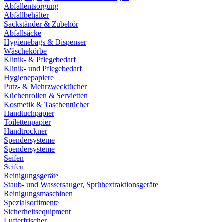
Abfallentsorgung
Abfallbehälter
Sackständer & Zubehör
Abfallsäcke
Hygienebags & Dispenser
Wäschekörbe
Klinik- & Pflegebedarf
Klinik- und Pflegebedarf
Hygienepapiere
Putz- & Mehrzwecktücher
Küchenrollen & Servietten
Kosmetik & Taschentücher
Handtuchpapier
Toilettenpapier
Handtrockner
Spendersysteme
Spendersysteme
Seifen
Seifen
Reinigungsgeräte
Staub- und Wassersauger, Sprühextraktionsgeräte
Reinigungsmaschinen
Spezialsortimente
Sicherheitsequipment
Lufterfrischer