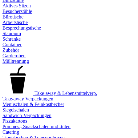
Bürostühle
Aktives Sitzen
Besucherstühle
Bürotische
Arbeitstische
Besprechungstische
Stauraum
Schränke
Container
Zubehör
Garderoben
Mülltrennung
Take-away & Lebensmittelverp.
Take-away Verpackungen
Menüschalen & Feinkostbecher
Siegelschalen
Sandwich-Verpackungen
Pizzakartons
Pommes-, Snackschalen und -tüten
Catering
Tragetaschen & Transportboxen