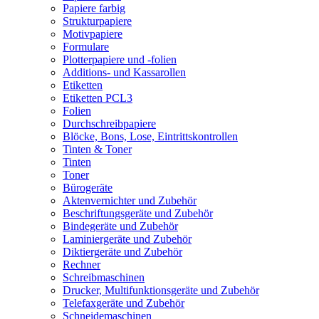
Papiere farbig
Strukturpapiere
Motivpapiere
Formulare
Plotterpapiere und -folien
Additions- und Kassarollen
Etiketten
Etiketten PCL3
Folien
Durchschreibpapiere
Blöcke, Bons, Lose, Eintrittskontrollen
Tinten & Toner
Tinten
Toner
Bürogeräte
Aktenvernichter und Zubehör
Beschriftungsgeräte und Zubehör
Bindegeräte und Zubehör
Laminiergeräte und Zubehör
Diktiergeräte und Zubehör
Rechner
Schreibmaschinen
Drucker, Multifunktionsgeräte und Zubehör
Telefaxgeräte und Zubehör
Schneidemaschinen