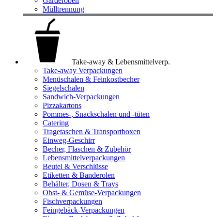
Garderoben
Mülltrennung
Take-away & Lebensmittelverp.
Take-away Verpackungen
Menüschalen & Feinkostbecher
Siegelschalen
Sandwich-Verpackungen
Pizzakartons
Pommes-, Snackschalen und -tüten
Catering
Tragetaschen & Transportboxen
Einweg-Geschirr
Becher, Flaschen & Zubehör
Lebensmittelverpackungen
Beutel & Verschlüsse
Etiketten & Banderolen
Behälter, Dosen & Trays
Obst- & Gemüse-Verpackungen
Fischverpackungen
Feingebäck-Verpackungen