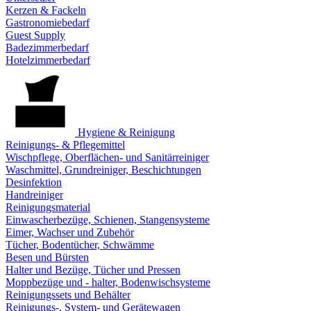
Kerzen & Fackeln
Gastronomiebedarf
Guest Supply
Badezimmerbedarf
Hotelzimmerbedarf
Hygiene & Reinigung
Reinigungs- & Pflegemittel
Wischpflege, Oberflächen- und Sanitärreiniger
Waschmittel, Grundreiniger, Beschichtungen
Desinfektion
Handreiniger
Reinigungsmaterial
Einwascherbezüge, Schienen, Stangensysteme
Eimer, Wachser und Zubehör
Tücher, Bodentücher, Schwämme
Besen und Bürsten
Halter und Bezüge, Tücher und Pressen
Moppbezüge und - halter, Bodenwischsysteme
Reinigungssets und Behälter
Reinigungs-, System- und Gerätewagen