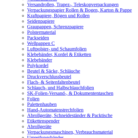
Versandrollen, Trapez-, Teleskopverpackungen
Verpackungspapier Rollen & Bogen, Karton & Pappe
Kraftpapiere, Bögen und Rollen
Seidenpapiere
Graupappen, Schrenzpapiere
Polstermaterial
Packseiden
Wellpappen C
Luftpolster- und Schaumfolien
Klebebänder, Kordel & Etiketten
Klebebänder
Polykordel
Beutel & Säcke, Schläuche
Druckverschlussbeutel
Flach- & Seitenfaltenbeutel
Schlauch- und Halbschlauchfolien
SK-Folien-Versand-, & Dokumententaschen
Folien
Palettenhauben
Hand-Automatenstrechfolien
Abrollgeräte, Schneideständer & Packtische
Etikettenspender
Abrollgeräte
Verpackungsmaschinen, Verbrauchsmaterial
Umreifungsbänder