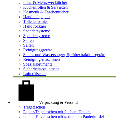
Putz- & Mehrzwecktücher
Küchenrollen & Servietten
Kosmetik & Taschentücher
Handtuchpapier
Toilettenpapier
Handtrockner
Spendersysteme
Spendersysteme
Seifen
Seifen
Reinigungsgeräte
Staub- und Wassersauger, Sprühextraktionsgeräte
Reinigungsmaschinen
Spezialsortimente
Sicherheitsequipment
Lufterfrischer
Verpackung & Versand
Tragetaschen
Papier-Tragetaschen mit flachem Henkel
Papier-Tragetaschen mit gedrehtem Papierkordel