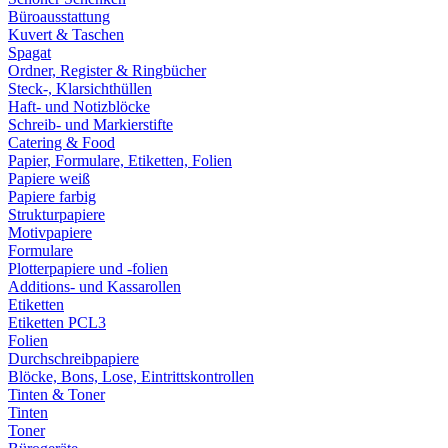
Büroausstattung
Kuvert & Taschen
Spagat
Ordner, Register & Ringbücher
Steck-, Klarsichthüllen
Haft- und Notizblöcke
Schreib- und Markierstifte
Catering & Food
Papier, Formulare, Etiketten, Folien
Papiere weiß
Papiere farbig
Strukturpapiere
Motivpapiere
Formulare
Plotterpapiere und -folien
Additions- und Kassarollen
Etiketten
Etiketten PCL3
Folien
Durchschreibpapiere
Blöcke, Bons, Lose, Eintrittskontrollen
Tinten & Toner
Tinten
Toner