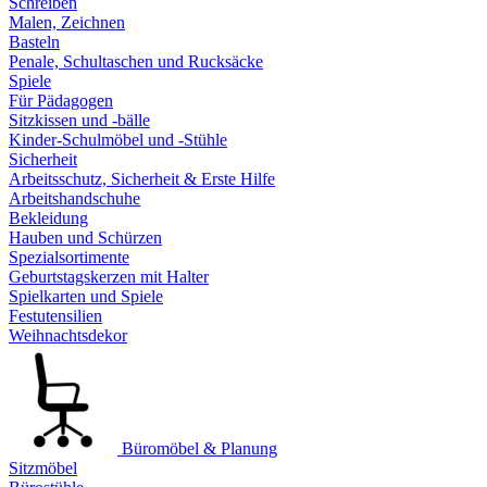
Schreiben
Malen, Zeichnen
Basteln
Penale, Schultaschen und Rucksäcke
Spiele
Für Pädagogen
Sitzkissen und -bälle
Kinder-Schulmöbel und -Stühle
Sicherheit
Arbeitsschutz, Sicherheit & Erste Hilfe
Arbeitshandschuhe
Bekleidung
Hauben und Schürzen
Spezialsortimente
Geburtstagskerzen mit Halter
Spielkarten und Spiele
Festutensilien
Weihnachtsdekor
Büromöbel & Planung
Sitzmöbel