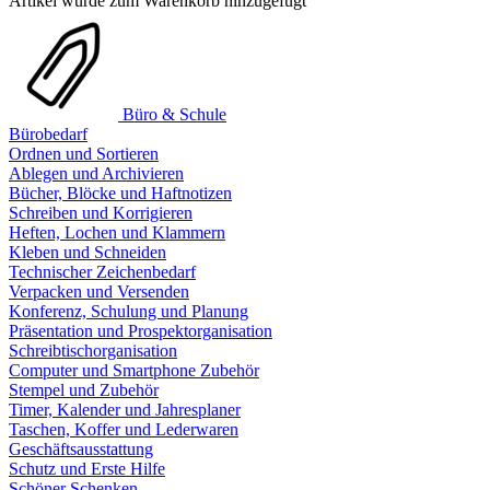
Artikel wurde zum Warenkorb hinzugefügt
Büro & Schule
Bürobedarf
Ordnen und Sortieren
Ablegen und Archivieren
Bücher, Blöcke und Haftnotizen
Schreiben und Korrigieren
Heften, Lochen und Klammern
Kleben und Schneiden
Technischer Zeichenbedarf
Verpacken und Versenden
Konferenz, Schulung und Planung
Präsentation und Prospektorganisation
Schreibtischorganisation
Computer und Smartphone Zubehör
Stempel und Zubehör
Timer, Kalender und Jahresplaner
Taschen, Koffer und Lederwaren
Geschäftsausstattung
Schutz und Erste Hilfe
Schöner Schenken