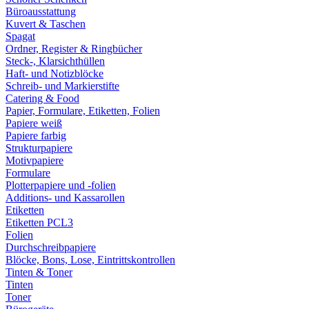
Büroausstattung
Kuvert & Taschen
Spagat
Ordner, Register & Ringbücher
Steck-, Klarsichthüllen
Haft- und Notizblöcke
Schreib- und Markierstifte
Catering & Food
Papier, Formulare, Etiketten, Folien
Papiere weiß
Papiere farbig
Strukturpapiere
Motivpapiere
Formulare
Plotterpapiere und -folien
Additions- und Kassarollen
Etiketten
Etiketten PCL3
Folien
Durchschreibpapiere
Blöcke, Bons, Lose, Eintrittskontrollen
Tinten & Toner
Tinten
Toner