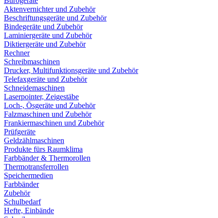
Bürogeräte
Aktenvernichter und Zubehör
Beschriftungsgeräte und Zubehör
Bindegeräte und Zubehör
Laminiergeräte und Zubehör
Diktiergeräte und Zubehör
Rechner
Schreibmaschinen
Drucker, Multifunktionsgeräte und Zubehör
Telefaxgeräte und Zubehör
Schneidemaschinen
Laserpointer, Zeigestäbe
Loch-, Ösgeräte und Zubehör
Falzmaschinen und Zubehör
Frankiermaschinen und Zubehör
Prüfgeräte
Geldzählmaschinen
Produkte fürs Raumklima
Farbbänder & Thermorollen
Thermotransferrollen
Speichermedien
Farbbänder
Zubehör
Schulbedarf
Hefte, Einbände