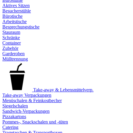
Bürostühle
Aktives Sitzen
Besucherstühle
Bürotische
Arbeitstische
Besprechungstische
Stauraum
Schränke
Container
Zubehör
Garderoben
Mülltrennung
Take-away & Lebensmittelverp.
Take-away Verpackungen
Menüschalen & Feinkostbecher
Siegelschalen
Sandwich-Verpackungen
Pizzakartons
Pommes-, Snackschalen und -tüten
Catering
Tragetaschen & Transportboxen