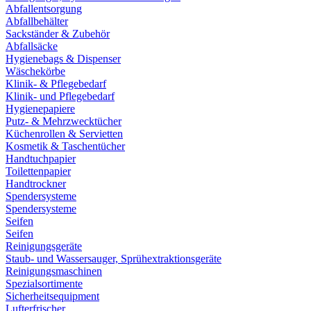
Abfallentsorgung
Abfallbehälter
Sackständer & Zubehör
Abfallsäcke
Hygienebags & Dispenser
Wäschekörbe
Klinik- & Pflegebedarf
Klinik- und Pflegebedarf
Hygienepapiere
Putz- & Mehrzwecktücher
Küchenrollen & Servietten
Kosmetik & Taschentücher
Handtuchpapier
Toilettenpapier
Handtrockner
Spendersysteme
Spendersysteme
Seifen
Seifen
Reinigungsgeräte
Staub- und Wassersauger, Sprühextraktionsgeräte
Reinigungsmaschinen
Spezialsortimente
Sicherheitsequipment
Lufterfrischer