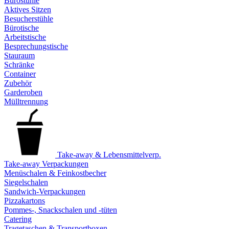
Bürostühle
Aktives Sitzen
Besucherstühle
Bürotische
Arbeitstische
Besprechungstische
Stauraum
Schränke
Container
Zubehör
Garderoben
Mülltrennung
Take-away & Lebensmittelverp.
Take-away Verpackungen
Menüschalen & Feinkostbecher
Siegelschalen
Sandwich-Verpackungen
Pizzakartons
Pommes-, Snackschalen und -tüten
Catering
Tragetaschen & Transportboxen