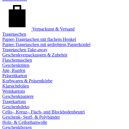
Verpackung & Versand
Tragetaschen
Papier-Tragetaschen mit flachem Henkel
Papier-Tragetaschen mit gedrehtem Papierkordel
Tragetaschen Take-away
Geschenkverpackungen & Zubehör
Flaschentaschen
Geschenktüten
Jute, Rupfen
Präsentkarton
Korbwaren & Präsentkörbe
Klarsichtfolien
Weinkartons
Geschenkpapiere
Tragekartons
Geschenkdeko
Cello-, Kreuz-, Flach- und Blockbodenbeutel
Geschenk- Stoff- & Polybänder
Holz- & Cellophanwolle
Geschenkboxen