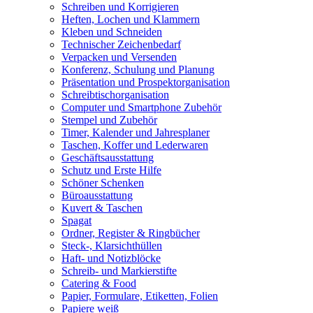
Schreiben und Korrigieren
Heften, Lochen und Klammern
Kleben und Schneiden
Technischer Zeichenbedarf
Verpacken und Versenden
Konferenz, Schulung und Planung
Präsentation und Prospektorganisation
Schreibtischorganisation
Computer und Smartphone Zubehör
Stempel und Zubehör
Timer, Kalender und Jahresplaner
Taschen, Koffer und Lederwaren
Geschäftsausstattung
Schutz und Erste Hilfe
Schöner Schenken
Büroausstattung
Kuvert & Taschen
Spagat
Ordner, Register & Ringbücher
Steck-, Klarsichthüllen
Haft- und Notizblöcke
Schreib- und Markierstifte
Catering & Food
Papier, Formulare, Etiketten, Folien
Papiere weiß