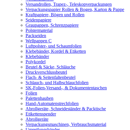
Versandrollen, Trapez-, Teleskopverpackungen
Verpackungspapier Rollen & Bogen, Karton & Pappe
Kraftpapiere, Bögen und Rollen
Seidenpapiere
Graupappen, Schrenzpapiere
Polstermaterial
Packseiden
Wellpappen C
Luftpolster- und Schaumfolien
Klebebänder, Kordel & Etiketten
Klebebänder
Polykordel
Beutel & Säcke, Schläuche
Druckverschlussbeutel
Flach- & Seitenfaltenbeutel
Schlauch- und Halbschlauchfolien
SK-Folien-Versand-, & Dokumententaschen
Folien
Palettenhauben
Hand-Automatenstrechfolien
Abrollgeräte, Schneideständer & Packtische
Etikettenspender
Abrollgeräte
Verpackungsmaschinen, Verbrauchsmaterial
Umreifungsbänder