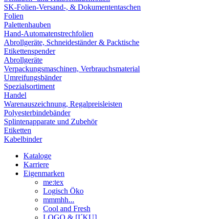
SK-Folien-Versand-, & Dokumententaschen
Folien
Palettenhauben
Hand-Automatenstrechfolien
Abrollgeräte, Schneideständer & Packtische
Etikettenspender
Abrollgeräte
Verpackungsmaschinen, Verbrauchsmaterial
Umreifungsbänder
Spezialsortiment
Handel
Warenauszeichnung, Regalpreisleisten
Polyesterbindebänder
Splintenapparate und Zubehör
Etiketten
Kabelbinder
Kataloge
Karriere
Eigenmarken
me:tex
Logisch Öko
mmmhh...
Cool and Fresh
LOGO & [I´KU]