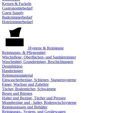
Kerzen & Fackeln
Gastronomiebedarf
Guest Supply
Badezimmerbedarf
Hotelzimmerbedarf
Hygiene & Reinigung
Reinigungs- & Pflegemittel
Wischpflege, Oberflächen- und Sanitärreiniger
Waschmittel, Grundreiniger, Beschichtungen
Desinfektion
Handreiniger
Reinigungsmaterial
Einwascherbezüge, Schienen, Stangensysteme
Eimer, Wachser und Zubehör
Tücher, Bodentücher, Schwämme
Besen und Bürsten
Halter und Bezüge, Tücher und Pressen
Moppbezüge und - halter, Bodenwischsysteme
Reinigungssets und Behälter
Reinigungs-, System- und Gerätewagen