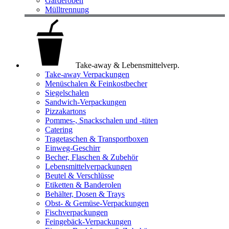
Garderoben
Mülltrennung
Take-away & Lebensmittelverp.
Take-away Verpackungen
Menüschalen & Feinkostbecher
Siegelschalen
Sandwich-Verpackungen
Pizzakartons
Pommes-, Snackschalen und -tüten
Catering
Tragetaschen & Transportboxen
Einweg-Geschirr
Becher, Flaschen & Zubehör
Lebensmittelverpackungen
Beutel & Verschlüsse
Etiketten & Banderolen
Behälter, Dosen & Trays
Obst- & Gemüse-Verpackungen
Fischverpackungen
Feingebäck-Verpackungen