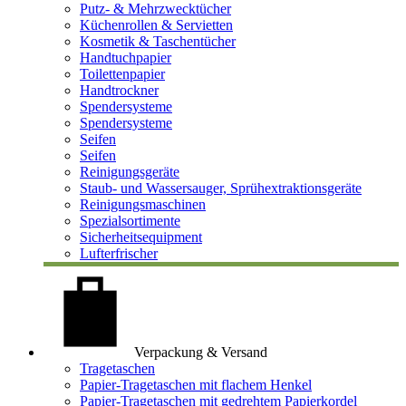
Putz- & Mehrzwecktücher
Küchenrollen & Servietten
Kosmetik & Taschentücher
Handtuchpapier
Toilettenpapier
Handtrockner
Spendersysteme
Spendersysteme
Seifen
Seifen
Reinigungsgeräte
Staub- und Wassersauger, Sprühextraktionsgeräte
Reinigungsmaschinen
Spezialsortimente
Sicherheitsequipment
Lufterfrischer
Verpackung & Versand
Tragetaschen
Papier-Tragetaschen mit flachem Henkel
Papier-Tragetaschen mit gedrehtem Papierkordel