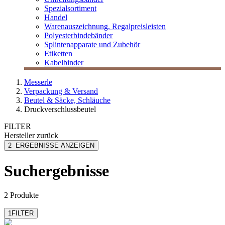
Spezialsortiment
Handel
Warenauszeichnung, Regalpreisleisten
Polyesterbindebänder
Splintenapparate und Zubehör
Etiketten
Kabelbinder
Messerle
Verpackung & Versand
Beutel & Säcke, Schläuche
Druckverschlussbeutel
FILTER
Hersteller
zurück
Soennecken
2
ERGEBNISSE ANZEIGEN
Suchergebnisse
2 Produkte
1
FILTER