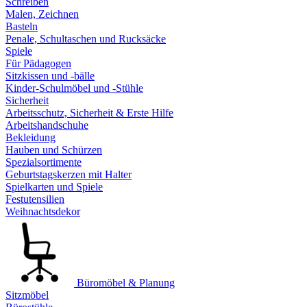
Schreiben
Malen, Zeichnen
Basteln
Penale, Schultaschen und Rucksäcke
Spiele
Für Pädagogen
Sitzkissen und -bälle
Kinder-Schulmöbel und -Stühle
Sicherheit
Arbeitsschutz, Sicherheit & Erste Hilfe
Arbeitshandschuhe
Bekleidung
Hauben und Schürzen
Spezialsortimente
Geburtstagskerzen mit Halter
Spielkarten und Spiele
Festutensilien
Weihnachtsdekor
Büromöbel & Planung
Sitzmöbel