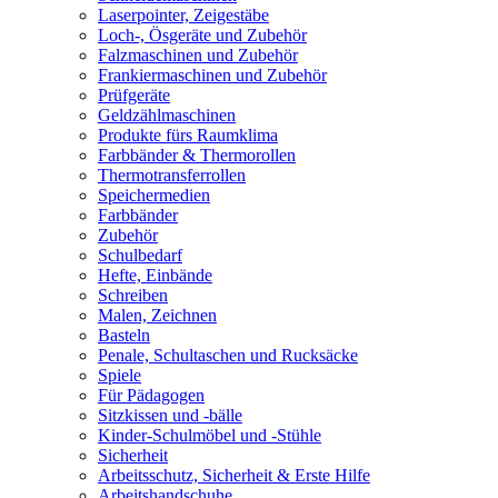
Laserpointer, Zeigestäbe
Loch-, Ösgeräte und Zubehör
Falzmaschinen und Zubehör
Frankiermaschinen und Zubehör
Prüfgeräte
Geldzählmaschinen
Produkte fürs Raumklima
Farbbänder & Thermorollen
Thermotransferrollen
Speichermedien
Farbbänder
Zubehör
Schulbedarf
Hefte, Einbände
Schreiben
Malen, Zeichnen
Basteln
Penale, Schultaschen und Rucksäcke
Spiele
Für Pädagogen
Sitzkissen und -bälle
Kinder-Schulmöbel und -Stühle
Sicherheit
Arbeitsschutz, Sicherheit & Erste Hilfe
Arbeitshandschuhe