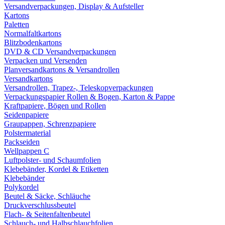
Versandverpackungen, Display & Aufsteller
Kartons
Paletten
Normalfaltkartons
Blitzbodenkartons
DVD & CD Versandverpackungen
Verpacken und Versenden
Planversandkartons & Versandrollen
Versandkartons
Versandrollen, Trapez-, Teleskopverpackungen
Verpackungspapier Rollen & Bogen, Karton & Pappe
Kraftpapiere, Bögen und Rollen
Seidenpapiere
Graupappen, Schrenzpapiere
Polstermaterial
Packseiden
Wellpappen C
Luftpolster- und Schaumfolien
Klebebänder, Kordel & Etiketten
Klebebänder
Polykordel
Beutel & Säcke, Schläuche
Druckverschlussbeutel
Flach- & Seitenfaltenbeutel
Schlauch- und Halbschlauchfolien