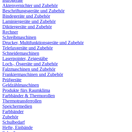
Bürogeräte
Aktenvernichter und Zubehör
Beschriftungsgeräte und Zubehör
Bindegeräte und Zubehör
Laminiergeräte und Zubehör
Diktiergeräte und Zubehör
Rechner
Schreibmaschinen
Drucker, Multifunktionsgeräte und Zubehör
Telefaxgeräte und Zubehör
Schneidemaschinen
Laserpointer, Zeigestäbe
Loch-, Ösgeräte und Zubehör
Falzmaschinen und Zubehör
Frankiermaschinen und Zubehör
Prüfgeräte
Geldzählmaschinen
Produkte fürs Raumklima
Farbbänder & Thermorollen
Thermotransferrollen
Speichermedien
Farbbänder
Zubehör
Schulbedarf
Hefte, Einbände