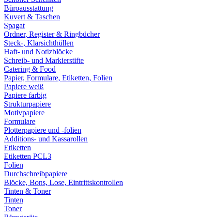
Büroausstattung
Kuvert & Taschen
Spagat
Ordner, Register & Ringbücher
Steck-, Klarsichthüllen
Haft- und Notizblöcke
Schreib- und Markierstifte
Catering & Food
Papier, Formulare, Etiketten, Folien
Papiere weiß
Papiere farbig
Strukturpapiere
Motivpapiere
Formulare
Plotterpapiere und -folien
Additions- und Kassarollen
Etiketten
Etiketten PCL3
Folien
Durchschreibpapiere
Blöcke, Bons, Lose, Eintrittskontrollen
Tinten & Toner
Tinten
Toner