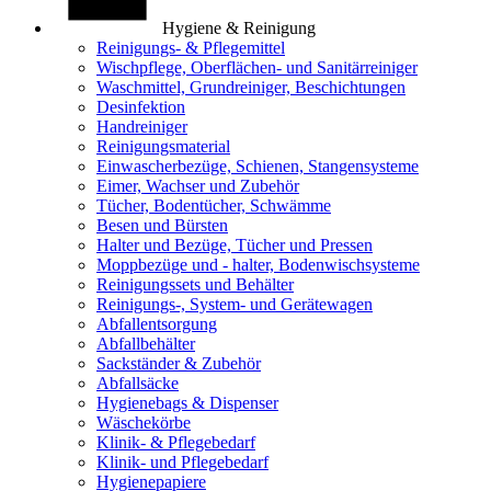
Hygiene & Reinigung
Reinigungs- & Pflegemittel
Wischpflege, Oberflächen- und Sanitärreiniger
Waschmittel, Grundreiniger, Beschichtungen
Desinfektion
Handreiniger
Reinigungsmaterial
Einwascherbezüge, Schienen, Stangensysteme
Eimer, Wachser und Zubehör
Tücher, Bodentücher, Schwämme
Besen und Bürsten
Halter und Bezüge, Tücher und Pressen
Moppbezüge und - halter, Bodenwischsysteme
Reinigungssets und Behälter
Reinigungs-, System- und Gerätewagen
Abfallentsorgung
Abfallbehälter
Sackständer & Zubehör
Abfallsäcke
Hygienebags & Dispenser
Wäschekörbe
Klinik- & Pflegebedarf
Klinik- und Pflegebedarf
Hygienepapiere