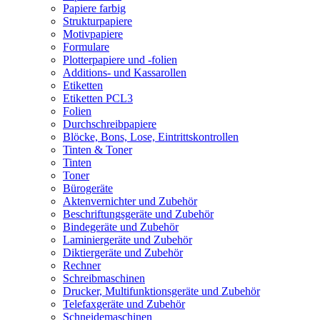
Papiere farbig
Strukturpapiere
Motivpapiere
Formulare
Plotterpapiere und -folien
Additions- und Kassarollen
Etiketten
Etiketten PCL3
Folien
Durchschreibpapiere
Blöcke, Bons, Lose, Eintrittskontrollen
Tinten & Toner
Tinten
Toner
Bürogeräte
Aktenvernichter und Zubehör
Beschriftungsgeräte und Zubehör
Bindegeräte und Zubehör
Laminiergeräte und Zubehör
Diktiergeräte und Zubehör
Rechner
Schreibmaschinen
Drucker, Multifunktionsgeräte und Zubehör
Telefaxgeräte und Zubehör
Schneidemaschinen