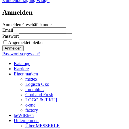
Kundenbefragung Widget
Anmelden
Anmelden Geschäftskunde
Email
Passwort
Angemeldet bleiben
Anmelden
Passwort vergessen?
Kataloge
Karriere
Eigenmarken
me:tex
Logisch Öko
mmmhh...
Cool and Fresh
LOGO & [I´KU]
e-one
factory
beWIRken
Unternehmen
Über MESSERLE