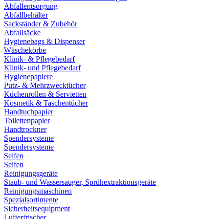
Abfallentsorgung
Abfallbehälter
Sackständer & Zubehör
Abfallsäcke
Hygienebags & Dispenser
Wäschekörbe
Klinik- & Pflegebedarf
Klinik- und Pflegebedarf
Hygienepapiere
Putz- & Mehrzwecktücher
Küchenrollen & Servietten
Kosmetik & Taschentücher
Handtuchpapier
Toilettenpapier
Handtrockner
Spendersysteme
Spendersysteme
Seifen
Seifen
Reinigungsgeräte
Staub- und Wassersauger, Sprühextraktionsgeräte
Reinigungsmaschinen
Spezialsortimente
Sicherheitsequipment
Lufterfrischer