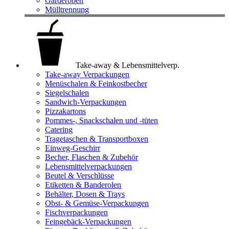
Garderoben
Mülltrennung
Take-away & Lebensmittelverp.
Take-away Verpackungen
Menüschalen & Feinkostbecher
Siegelschalen
Sandwich-Verpackungen
Pizzakartons
Pommes-, Snackschalen und -tüten
Catering
Tragetaschen & Transportboxen
Einweg-Geschirr
Becher, Flaschen & Zubehör
Lebensmittelverpackungen
Beutel & Verschlüsse
Etiketten & Banderolen
Behälter, Dosen & Trays
Obst- & Gemüse-Verpackungen
Fischverpackungen
Feingebäck-Verpackungen