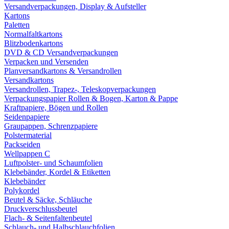
Versandverpackungen, Display & Aufsteller
Kartons
Paletten
Normalfaltkartons
Blitzbodenkartons
DVD & CD Versandverpackungen
Verpacken und Versenden
Planversandkartons & Versandrollen
Versandkartons
Versandrollen, Trapez-, Teleskopverpackungen
Verpackungspapier Rollen & Bogen, Karton & Pappe
Kraftpapiere, Bögen und Rollen
Seidenpapiere
Graupappen, Schrenzpapiere
Polstermaterial
Packseiden
Wellpappen C
Luftpolster- und Schaumfolien
Klebebänder, Kordel & Etiketten
Klebebänder
Polykordel
Beutel & Säcke, Schläuche
Druckverschlussbeutel
Flach- & Seitenfaltenbeutel
Schlauch- und Halbschlauchfolien