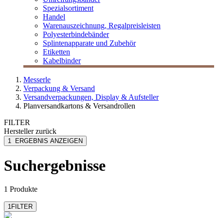
Spezialsortiment
Handel
Warenauszeichnung, Regalpreisleisten
Polyesterbindebänder
Splintenapparate und Zubehör
Etiketten
Kabelbinder
Messerle
Verpackung & Versand
Versandverpackungen, Display & Aufsteller
Planversandkartons & Versandrollen
FILTER
Hersteller
zurück
ColomPac
1
ERGEBNIS ANZEIGEN
Suchergebnisse
1 Produkte
1
FILTER