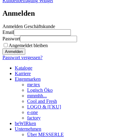
Kundenbefragung Widget
Anmelden
Anmelden Geschäftskunde
Email
Passwort
Angemeldet bleiben
Anmelden
Passwort vergessen?
Kataloge
Karriere
Eigenmarken
me:tex
Logisch Öko
mmmhh...
Cool and Fresh
LOGO & [I´KU]
e-one
factory
beWIRken
Unternehmen
Über MESSERLE