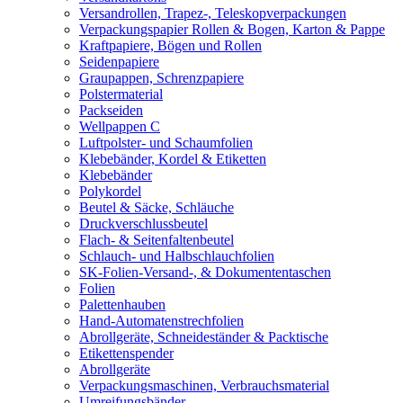
Versandrollen, Trapez-, Teleskopverpackungen
Verpackungspapier Rollen & Bogen, Karton & Pappe
Kraftpapiere, Bögen und Rollen
Seidenpapiere
Graupappen, Schrenzpapiere
Polstermaterial
Packseiden
Wellpappen C
Luftpolster- und Schaumfolien
Klebebänder, Kordel & Etiketten
Klebebänder
Polykordel
Beutel & Säcke, Schläuche
Druckverschlussbeutel
Flach- & Seitenfaltenbeutel
Schlauch- und Halbschlauchfolien
SK-Folien-Versand-, & Dokumententaschen
Folien
Palettenhauben
Hand-Automatenstrechfolien
Abrollgeräte, Schneideständer & Packtische
Etikettenspender
Abrollgeräte
Verpackungsmaschinen, Verbrauchsmaterial
Umreifungsbänder