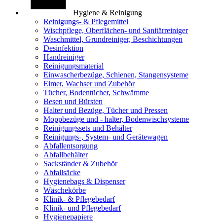
Hygiene & Reinigung
Reinigungs- & Pflegemittel
Wischpflege, Oberflächen- und Sanitärreiniger
Waschmittel, Grundreiniger, Beschichtungen
Desinfektion
Handreiniger
Reinigungsmaterial
Einwascherbezüge, Schienen, Stangensysteme
Eimer, Wachser und Zubehör
Tücher, Bodentücher, Schwämme
Besen und Bürsten
Halter und Bezüge, Tücher und Pressen
Moppbezüge und - halter, Bodenwischsysteme
Reinigungssets und Behälter
Reinigungs-, System- und Gerätewagen
Abfallentsorgung
Abfallbehälter
Sackständer & Zubehör
Abfallsäcke
Hygienebags & Dispenser
Wäschekörbe
Klinik- & Pflegebedarf
Klinik- und Pflegebedarf
Hygienepapiere