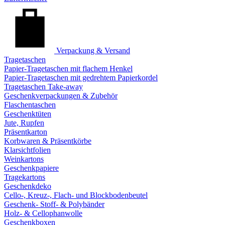
Verpackung & Versand
Tragetaschen
Papier-Tragetaschen mit flachem Henkel
Papier-Tragetaschen mit gedrehtem Papierkordel
Tragetaschen Take-away
Geschenkverpackungen & Zubehör
Flaschentaschen
Geschenktüten
Jute, Rupfen
Präsentkarton
Korbwaren & Präsentkörbe
Klarsichtfolien
Weinkartons
Geschenkpapiere
Tragekartons
Geschenkdeko
Cello-, Kreuz-, Flach- und Blockbodenbeutel
Geschenk- Stoff- & Polybänder
Holz- & Cellophanwolle
Geschenkboxen