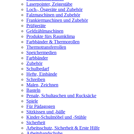
Laserpointer, Zeigestäbe
Loch-, Ösgeräte und Zubehör
Falzmaschinen und Zubehör
Frankiermaschinen und Zubehör
Prüfgeräte
Geldzählmaschinen
Produkte fürs Raumklima
Farbbänder & Thermorollen
Thermotransferrollen
Speichermedien
Farbbänder
Zubehör
Schulbedarf
Hefte, Einbände
Schreiben
Malen, Zeichnen
Basteln
Penale, Schultaschen und Rucksäcke
Spiele
Für Pädagogen
Sitzkissen und -bälle
Kinder-Schulmöbel und -Stühle
Sicherheit
Arbeitsschutz, Sicherheit & Erste Hilfe
Arbeitshandschuhe