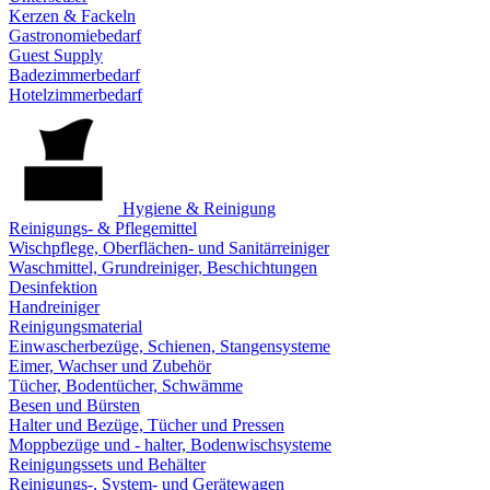
Kerzen & Fackeln
Gastronomiebedarf
Guest Supply
Badezimmerbedarf
Hotelzimmerbedarf
Hygiene & Reinigung
Reinigungs- & Pflegemittel
Wischpflege, Oberflächen- und Sanitärreiniger
Waschmittel, Grundreiniger, Beschichtungen
Desinfektion
Handreiniger
Reinigungsmaterial
Einwascherbezüge, Schienen, Stangensysteme
Eimer, Wachser und Zubehör
Tücher, Bodentücher, Schwämme
Besen und Bürsten
Halter und Bezüge, Tücher und Pressen
Moppbezüge und - halter, Bodenwischsysteme
Reinigungssets und Behälter
Reinigungs-, System- und Gerätewagen