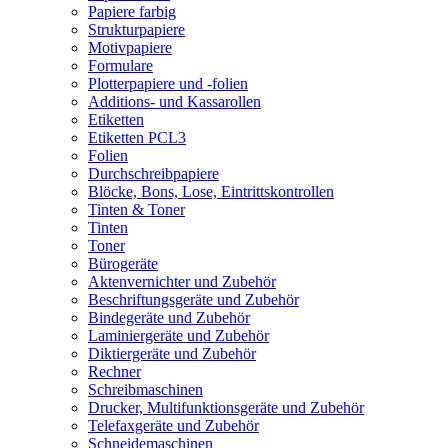
Papiere farbig
Strukturpapiere
Motivpapiere
Formulare
Plotterpapiere und -folien
Additions- und Kassarollen
Etiketten
Etiketten PCL3
Folien
Durchschreibpapiere
Blöcke, Bons, Lose, Eintrittskontrollen
Tinten & Toner
Tinten
Toner
Bürogeräte
Aktenvernichter und Zubehör
Beschriftungsgeräte und Zubehör
Bindegeräte und Zubehör
Laminiergeräte und Zubehör
Diktiergeräte und Zubehör
Rechner
Schreibmaschinen
Drucker, Multifunktionsgeräte und Zubehör
Telefaxgeräte und Zubehör
Schneidemaschinen