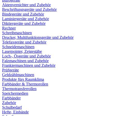
Bürogeräte
Aktenvernichter und Zubehör
Beschriftungsgeräte und Zubehör
Bindegeräte und Zubehör
Laminiergeräte und Zubehör
Diktiergeräte und Zubehör
Rechner
Schreibmaschinen
Drucker, Multifunktionsgeräte und Zubehör
Telefaxgeräte und Zubehör
Schneidemaschinen
Laserpointer, Zeigestäbe
Loch-, Ösgeräte und Zubehör
Falzmaschinen und Zubehör
Frankiermaschinen und Zubehör
Prüfgeräte
Geldzählmaschinen
Produkte fürs Raumklima
Farbbänder & Thermorollen
Thermotransferrollen
Speichermedien
Farbbänder
Zubehör
Schulbedarf
Hefte, Einbände