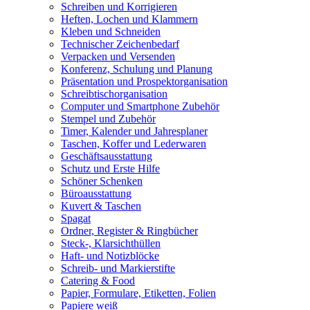
Schreiben und Korrigieren
Heften, Lochen und Klammern
Kleben und Schneiden
Technischer Zeichenbedarf
Verpacken und Versenden
Konferenz, Schulung und Planung
Präsentation und Prospektorganisation
Schreibtischorganisation
Computer und Smartphone Zubehör
Stempel und Zubehör
Timer, Kalender und Jahresplaner
Taschen, Koffer und Lederwaren
Geschäftsausstattung
Schutz und Erste Hilfe
Schöner Schenken
Büroausstattung
Kuvert & Taschen
Spagat
Ordner, Register & Ringbücher
Steck-, Klarsichthüllen
Haft- und Notizblöcke
Schreib- und Markierstifte
Catering & Food
Papier, Formulare, Etiketten, Folien
Papiere weiß