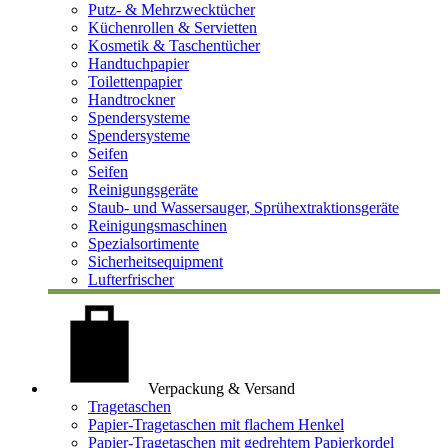
Putz- & Mehrzwecktücher
Küchenrollen & Servietten
Kosmetik & Taschentücher
Handtuchpapier
Toilettenpapier
Handtrockner
Spendersysteme
Spendersysteme
Seifen
Seifen
Reinigungsgeräte
Staub- und Wassersauger, Sprühextraktionsgeräte
Reinigungsmaschinen
Spezialsortimente
Sicherheitsequipment
Lufterfrischer
Verpackung & Versand
Tragetaschen
Papier-Tragetaschen mit flachem Henkel
Papier-Tragetaschen mit gedrehtem Papierkordel