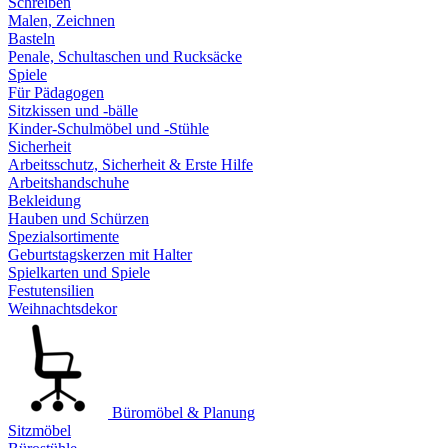
Schreiben
Malen, Zeichnen
Basteln
Penale, Schultaschen und Rucksäcke
Spiele
Für Pädagogen
Sitzkissen und -bälle
Kinder-Schulmöbel und -Stühle
Sicherheit
Arbeitsschutz, Sicherheit & Erste Hilfe
Arbeitshandschuhe
Bekleidung
Hauben und Schürzen
Spezialsortimente
Geburtstagskerzen mit Halter
Spielkarten und Spiele
Festutensilien
Weihnachtsdekor
Büromöbel & Planung
Sitzmöbel