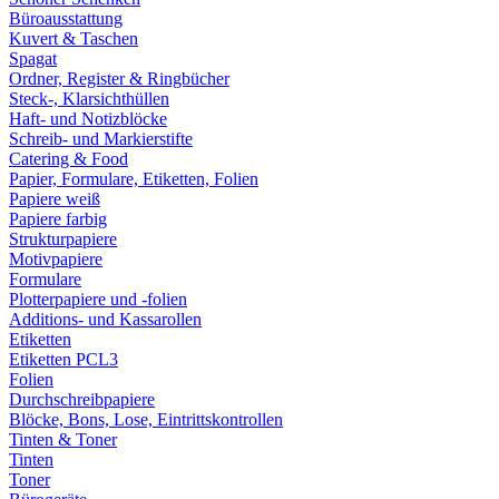
Büroausstattung
Kuvert & Taschen
Spagat
Ordner, Register & Ringbücher
Steck-, Klarsichthüllen
Haft- und Notizblöcke
Schreib- und Markierstifte
Catering & Food
Papier, Formulare, Etiketten, Folien
Papiere weiß
Papiere farbig
Strukturpapiere
Motivpapiere
Formulare
Plotterpapiere und -folien
Additions- und Kassarollen
Etiketten
Etiketten PCL3
Folien
Durchschreibpapiere
Blöcke, Bons, Lose, Eintrittskontrollen
Tinten & Toner
Tinten
Toner