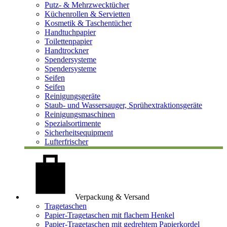
Putz- & Mehrzwecktücher
Küchenrollen & Servietten
Kosmetik & Taschentücher
Handtuchpapier
Toilettenpapier
Handtrockner
Spendersysteme
Spendersysteme
Seifen
Seifen
Reinigungsgeräte
Staub- und Wassersauger, Sprühextraktionsgeräte
Reinigungsmaschinen
Spezialsortimente
Sicherheitsequipment
Lufterfrischer
Verpackung & Versand
Tragetaschen
Papier-Tragetaschen mit flachem Henkel
Papier-Tragetaschen mit gedrehtem Papierkordel