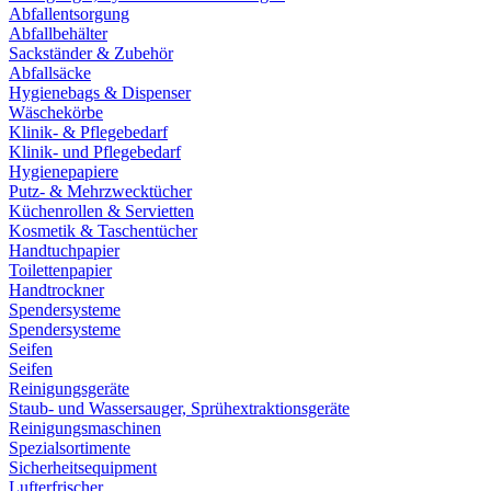
Abfallentsorgung
Abfallbehälter
Sackständer & Zubehör
Abfallsäcke
Hygienebags & Dispenser
Wäschekörbe
Klinik- & Pflegebedarf
Klinik- und Pflegebedarf
Hygienepapiere
Putz- & Mehrzwecktücher
Küchenrollen & Servietten
Kosmetik & Taschentücher
Handtuchpapier
Toilettenpapier
Handtrockner
Spendersysteme
Spendersysteme
Seifen
Seifen
Reinigungsgeräte
Staub- und Wassersauger, Sprühextraktionsgeräte
Reinigungsmaschinen
Spezialsortimente
Sicherheitsequipment
Lufterfrischer