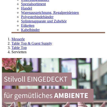
Spezialsortiment
Handel
Warenauszeichnung, Regalpreisleisten
Polyesterbindebänder
Splintenapparate und Zubehör
Etiketten
Kabelbinder
Messerle
Table Top & Guest Supply
Table Top
Servietten