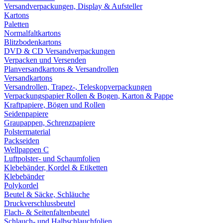
Versandverpackungen, Display & Aufsteller
Kartons
Paletten
Normalfaltkartons
Blitzbodenkartons
DVD & CD Versandverpackungen
Verpacken und Versenden
Planversandkartons & Versandrollen
Versandkartons
Versandrollen, Trapez-, Teleskopverpackungen
Verpackungspapier Rollen & Bogen, Karton & Pappe
Kraftpapiere, Bögen und Rollen
Seidenpapiere
Graupappen, Schrenzpapiere
Polstermaterial
Packseiden
Wellpappen C
Luftpolster- und Schaumfolien
Klebebänder, Kordel & Etiketten
Klebebänder
Polykordel
Beutel & Säcke, Schläuche
Druckverschlussbeutel
Flach- & Seitenfaltenbeutel
Schlauch- und Halbschlauchfolien