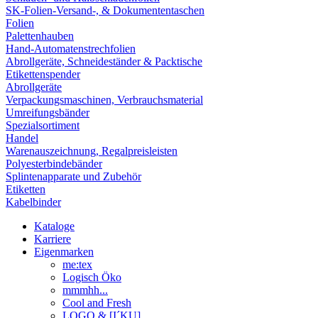
SK-Folien-Versand-, & Dokumententaschen
Folien
Palettenhauben
Hand-Automatenstrechfolien
Abrollgeräte, Schneideständer & Packtische
Etikettenspender
Abrollgeräte
Verpackungsmaschinen, Verbrauchsmaterial
Umreifungsbänder
Spezialsortiment
Handel
Warenauszeichnung, Regalpreisleisten
Polyesterbindebänder
Splintenapparate und Zubehör
Etiketten
Kabelbinder
Kataloge
Karriere
Eigenmarken
me:tex
Logisch Öko
mmmhh...
Cool and Fresh
LOGO & [I´KU]