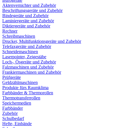
Bürogeräte
Aktenvernichter und Zubehör
Beschriftungsgeräte und Zubehör
Bindegeräte und Zubehör
Laminiergeräte und Zubehör
Diktiergeräte und Zubehör
Rechner
Schreibmaschinen
Drucker, Multifunktionsgeräte und Zubehör
Telefaxgeräte und Zubehör
Schneidemaschinen
Laserpointer, Zeigestäbe
Loch-, Ösgeräte und Zubehör
Falzmaschinen und Zubehör
Frankiermaschinen und Zubehör
Prüfgeräte
Geldzählmaschinen
Produkte fürs Raumklima
Farbbänder & Thermorollen
Thermotransferrollen
Speichermedien
Farbbänder
Zubehör
Schulbedarf
Hefte, Einbände