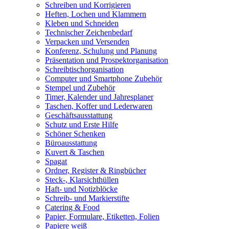
Schreiben und Korrigieren
Heften, Lochen und Klammern
Kleben und Schneiden
Technischer Zeichenbedarf
Verpacken und Versenden
Konferenz, Schulung und Planung
Präsentation und Prospektorganisation
Schreibtischorganisation
Computer und Smartphone Zubehör
Stempel und Zubehör
Timer, Kalender und Jahresplaner
Taschen, Koffer und Lederwaren
Geschäftsausstattung
Schutz und Erste Hilfe
Schöner Schenken
Büroausstattung
Kuvert & Taschen
Spagat
Ordner, Register & Ringbücher
Steck-, Klarsichthüllen
Haft- und Notizblöcke
Schreib- und Markierstifte
Catering & Food
Papier, Formulare, Etiketten, Folien
Papiere weiß