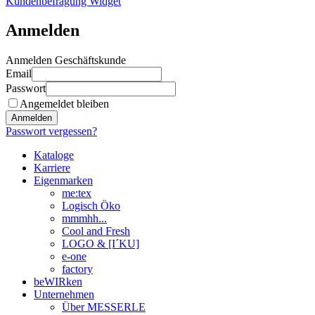
Kundenbefragung Widget
Anmelden
Anmelden Geschäftskunde
Email
Passwort
Angemeldet bleiben
Anmelden
Passwort vergessen?
Kataloge
Karriere
Eigenmarken
me:tex
Logisch Öko
mmmhh...
Cool and Fresh
LOGO & [I´KU]
e-one
factory
beWIRken
Unternehmen
Über MESSERLE