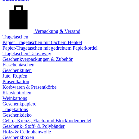
Verpackung & Versand
Tragetaschen
Papier-Tragetaschen mit flachem Henkel
Papier-Tragetaschen mit gedrehtem Papierkordel
Tragetaschen Take-away
Geschenkverpackungen & Zubehör
Flaschentaschen
Geschenktüten
Jute, Rupfen
Präsentkarton
Korbwaren & Präsentkörbe
Klarsichtfolien
Weinkartons
Geschenkpapiere
Tragekartons
Geschenkdeko
Cello-, Kreuz-, Flach- und Blockbodenbeutel
Geschenk- Stoff- & Polybänder
Holz- & Cellophanwolle
Geschenkboxen