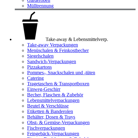
Garderoben
Mülltrennung
Take-away & Lebensmittelverp.
Take-away Verpackungen
Menüschalen & Feinkostbecher
Siegelschalen
Sandwich-Verpackungen
Pizzakartons
Pommes-, Snackschalen und -tüten
Catering
Tragetaschen & Transportboxen
Einweg-Geschirr
Becher, Flaschen & Zubehör
Lebensmittelverpackungen
Beutel & Verschlüsse
Etiketten & Banderolen
Behälter, Dosen & Trays
Obst- & Gemüse-Verpackungen
Fischverpackungen
Feingebäck-Verpackungen