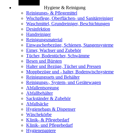
Hygiene & Reinigung
Reinigungs- & Pflegemittel
Wischpflege, Oberflächen- und Sanitärreiniger
Waschmittel, Grundreiniger, Beschichtungen
Desinfektion
Handreiniger
Reinigungsmaterial
Einwascherbezüge, Schienen, Stangensysteme
Eimer, Wachser und Zubehör
Tücher, Bodentücher, Schwämme
Besen und Bürsten
Halter und Bezüge, Tücher und Pressen
Moppbezüge und - halter, Bodenwischsysteme
Reinigungssets und Behälter
Reinigungs-, System- und Gerätewagen
Abfallentsorgung
Abfallbehälter
Sackständer & Zubehör
Abfallsäcke
Hygienebags & Dispenser
Wäschekörbe
Klinik- & Pflegebedarf
Klinik- und Pflegebedarf
Hygienepapiere