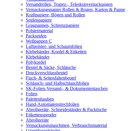
Versandrollen, Trapez-, Teleskopverpackungen
Verpackungspapier Rollen & Bogen, Karton & Pappe
Kraftpapiere, Bögen und Rollen
Seidenpapiere
Graupappen, Schrenzpapiere
Polstermaterial
Packseiden
Wellpappen C
Luftpolster- und Schaumfolien
Klebebänder, Kordel & Etiketten
Klebebänder
Polykordel
Beutel & Säcke, Schläuche
Druckverschlussbeutel
Flach- & Seitenfaltenbeutel
Schlauch- und Halbschlauchfolien
SK-Folien-Versand-, & Dokumententaschen
Folien
Palettenhauben
Hand-Automatenstrechfolien
Abrollgeräte, Schneideständer & Packtische
Etikettenspender
Abrollgeräte
Verpackungsmaschinen, Verbrauchsmaterial
Umreifungsbänder