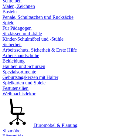
Schreiben
Malen, Zeichnen
Basteln
Penale, Schultaschen und Rucksäcke
Spiele
Für Pädagogen
Sitzkissen und -bälle
Kinder-Schulmöbel und -Stühle
Sicherheit
Arbeitsschutz, Sicherheit & Erste Hilfe
Arbeitshandschuhe
Bekleidung
Hauben und Schürzen
Spezialsortimente
Geburtstagskerzen mit Halter
Spielkarten und Spiele
Festutensilien
Weihnachtsdekor
Büromöbel & Planung
Sitzmöbel