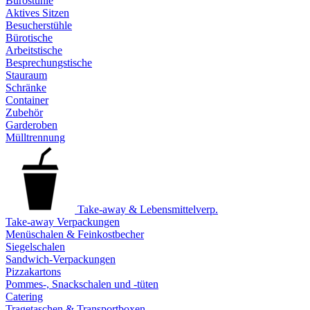
Bürostühle
Aktives Sitzen
Besucherstühle
Bürotische
Arbeitstische
Besprechungstische
Stauraum
Schränke
Container
Zubehör
Garderoben
Mülltrennung
Take-away & Lebensmittelverp.
Take-away Verpackungen
Menüschalen & Feinkostbecher
Siegelschalen
Sandwich-Verpackungen
Pizzakartons
Pommes-, Snackschalen und -tüten
Catering
Tragetaschen & Transportboxen