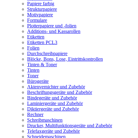
Papiere farbig
Strukturpapiere
Motivpapiere
Formulare
Plotterpapiere und -folien
Additions- und Kassarollen
Etiketten
Etiketten PCL3
Folien
Durchschreibpapiere
Blöcke, Bons, Lose, Eintrittskontrollen
Tinten & Toner
Tinten
Toner
Bürogeräte
Aktenvernichter und Zubehör
Beschriftungsgeräte und Zubehör
Bindegeräte und Zubehör
Laminiergeräte und Zubehör
Diktiergeräte und Zubehör
Rechner
Schreibmaschinen
Drucker, Multifunktionsgeräte und Zubehör
Telefaxgeräte und Zubehör
Schneidemaschinen