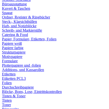
Büroausstattung
Kuvert & Taschen
Spagat
Ordner, Register & Ringbücher
Steck-, Klarsichthüllen
Haft- und Notizblöcke
Schreib- und Markierstifte
Catering & Food
Papier, Formulare, Etiketten, Folien
Papiere weiß
Papiere farbig
Strukturpapiere
Motivpapiere
Formulare
Plotterpapiere und -folien
Additions- und Kassarollen
Etiketten
Etiketten PCL3
Folien
Durchschreibpapiere
Blöcke, Bons, Lose, Eintrittskontrollen
Tinten & Toner
Tinten
Toner