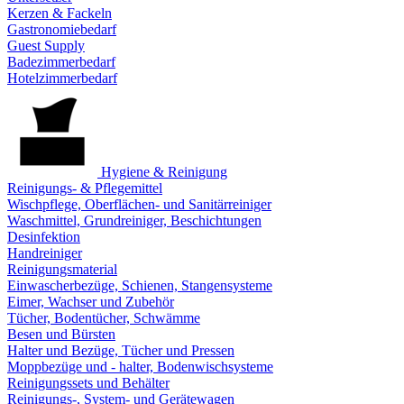
Kerzen & Fackeln
Gastronomiebedarf
Guest Supply
Badezimmerbedarf
Hotelzimmerbedarf
Hygiene & Reinigung
Reinigungs- & Pflegemittel
Wischpflege, Oberflächen- und Sanitärreiniger
Waschmittel, Grundreiniger, Beschichtungen
Desinfektion
Handreiniger
Reinigungsmaterial
Einwascherbezüge, Schienen, Stangensysteme
Eimer, Wachser und Zubehör
Tücher, Bodentücher, Schwämme
Besen und Bürsten
Halter und Bezüge, Tücher und Pressen
Moppbezüge und - halter, Bodenwischsysteme
Reinigungssets und Behälter
Reinigungs-, System- und Gerätewagen