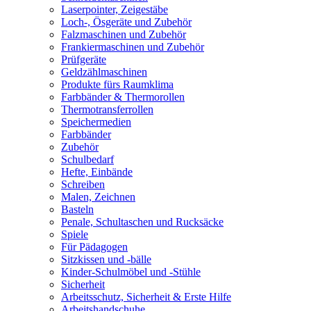
Laserpointer, Zeigestäbe
Loch-, Ösgeräte und Zubehör
Falzmaschinen und Zubehör
Frankiermaschinen und Zubehör
Prüfgeräte
Geldzählmaschinen
Produkte fürs Raumklima
Farbbänder & Thermorollen
Thermotransferrollen
Speichermedien
Farbbänder
Zubehör
Schulbedarf
Hefte, Einbände
Schreiben
Malen, Zeichnen
Basteln
Penale, Schultaschen und Rucksäcke
Spiele
Für Pädagogen
Sitzkissen und -bälle
Kinder-Schulmöbel und -Stühle
Sicherheit
Arbeitsschutz, Sicherheit & Erste Hilfe
Arbeitshandschuhe