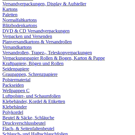
Versandverpackungen, Display & Aufsteller
Kartons
Paletten
Normalfaltkartons
Blitzbodenkartons
DVD & CD Versandverpackungen
Verpacken und Versenden
Planversandkartons & Versandrollen
Versandkartons
Versandrollen, Trapez-, Teleskopverpackungen
Verpackungspapier Rollen & Bogen, Karton & Pappe
Kraftpapiere, Bögen und Rollen
Seidenpapiere
Graupappen, Schrenzpapiere
Polstermaterial
Packseiden
Wellpappen C
Luftpolster- und Schaumfolien
Klebebänder, Kordel & Etiketten
Klebebänder
Polykordel
Beutel & Säcke, Schläuche
Druckverschlussbeutel
Flach- & Seitenfaltenbeutel
Schlauch- und Halbschlauchfolien