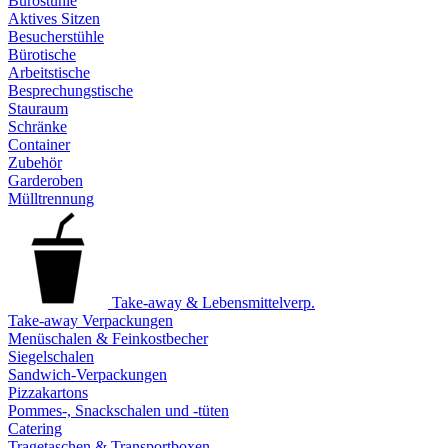
Bürostühle
Aktives Sitzen
Besucherstühle
Bürotische
Arbeitstische
Besprechungstische
Stauraum
Schränke
Container
Zubehör
Garderoben
Mülltrennung
Take-away & Lebensmittelverp.
Take-away Verpackungen
Menüschalen & Feinkostbecher
Siegelschalen
Sandwich-Verpackungen
Pizzakartons
Pommes-, Snackschalen und -tüten
Catering
Tragetaschen & Transportboxen