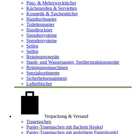
Putz- & Mehrzwecktücher
Küchenrollen & Servietten
Kosmetik & Taschentücher
Handtuchpapier
Toilettenpapier
Handtrockner
Spendersysteme
Spendersysteme
Seifen
Seifen
Reinigungsgeräte
Staub- und Wassersauger, Sprühextraktionsgeräte
Reinigungsmaschinen
Spezialsortimente
Sicherheitsequipment
Lufterfrischer
Verpackung & Versand
Tragetaschen
Papier-Tragetaschen mit flachem Henkel
Papier-Tragetaschen mit gedrehtem Papierkordel