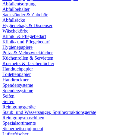
Abfallentsorgung
Abfallbehälter
Sackständer & Zubehör
Abfallsäcke
Hygienebags & Dispenser
Wäschekörbe
Klinik- & Pflegebedarf
Klinik- und Pflegebedarf
Hygienepapiere
Putz- & Mehrzwecktücher
Küchenrollen & Servietten
Kosmetik & Taschentücher
Handtuchpapier
Toilettenpapier
Handtrockner
Spendersysteme
Spendersysteme
Seifen
Seifen
Reinigungsgeräte
Staub- und Wassersauger, Sprühextraktionsgeräte
Reinigungsmaschinen
Spezialsortimente
Sicherheitsequipment
Lufterfrischer