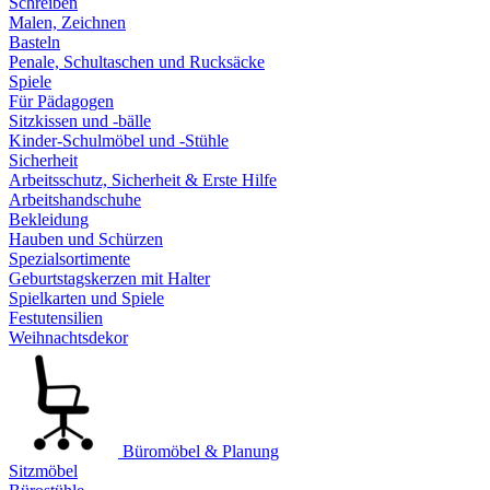
Schreiben
Malen, Zeichnen
Basteln
Penale, Schultaschen und Rucksäcke
Spiele
Für Pädagogen
Sitzkissen und -bälle
Kinder-Schulmöbel und -Stühle
Sicherheit
Arbeitsschutz, Sicherheit & Erste Hilfe
Arbeitshandschuhe
Bekleidung
Hauben und Schürzen
Spezialsortimente
Geburtstagskerzen mit Halter
Spielkarten und Spiele
Festutensilien
Weihnachtsdekor
Büromöbel & Planung
Sitzmöbel