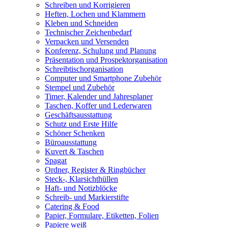
Schreiben und Korrigieren
Heften, Lochen und Klammern
Kleben und Schneiden
Technischer Zeichenbedarf
Verpacken und Versenden
Konferenz, Schulung und Planung
Präsentation und Prospektorganisation
Schreibtischorganisation
Computer und Smartphone Zubehör
Stempel und Zubehör
Timer, Kalender und Jahresplaner
Taschen, Koffer und Lederwaren
Geschäftsausstattung
Schutz und Erste Hilfe
Schöner Schenken
Büroausstattung
Kuvert & Taschen
Spagat
Ordner, Register & Ringbücher
Steck-, Klarsichthüllen
Haft- und Notizblöcke
Schreib- und Markierstifte
Catering & Food
Papier, Formulare, Etiketten, Folien
Papiere weiß