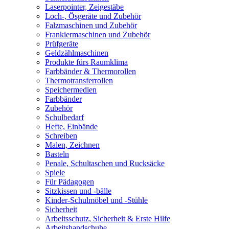
Laserpointer, Zeigestäbe
Loch-, Ösgeräte und Zubehör
Falzmaschinen und Zubehör
Frankiermaschinen und Zubehör
Prüfgeräte
Geldzählmaschinen
Produkte fürs Raumklima
Farbbänder & Thermorollen
Thermotransferrollen
Speichermedien
Farbbänder
Zubehör
Schulbedarf
Hefte, Einbände
Schreiben
Malen, Zeichnen
Basteln
Penale, Schultaschen und Rucksäcke
Spiele
Für Pädagogen
Sitzkissen und -bälle
Kinder-Schulmöbel und -Stühle
Sicherheit
Arbeitsschutz, Sicherheit & Erste Hilfe
Arbeitshandschuhe