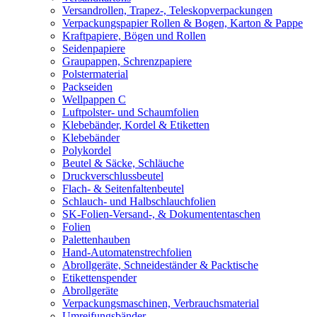
Versandrollen, Trapez-, Teleskopverpackungen
Verpackungspapier Rollen & Bogen, Karton & Pappe
Kraftpapiere, Bögen und Rollen
Seidenpapiere
Graupappen, Schrenzpapiere
Polstermaterial
Packseiden
Wellpappen C
Luftpolster- und Schaumfolien
Klebebänder, Kordel & Etiketten
Klebebänder
Polykordel
Beutel & Säcke, Schläuche
Druckverschlussbeutel
Flach- & Seitenfaltenbeutel
Schlauch- und Halbschlauchfolien
SK-Folien-Versand-, & Dokumententaschen
Folien
Palettenhauben
Hand-Automatenstrechfolien
Abrollgeräte, Schneideständer & Packtische
Etikettenspender
Abrollgeräte
Verpackungsmaschinen, Verbrauchsmaterial
Umreifungsbänder