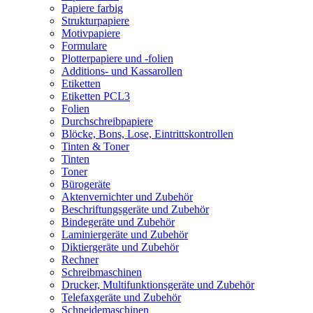
Papiere farbig
Strukturpapiere
Motivpapiere
Formulare
Plotterpapiere und -folien
Additions- und Kassarollen
Etiketten
Etiketten PCL3
Folien
Durchschreibpapiere
Blöcke, Bons, Lose, Eintrittskontrollen
Tinten & Toner
Tinten
Toner
Bürogeräte
Aktenvernichter und Zubehör
Beschriftungsgeräte und Zubehör
Bindegeräte und Zubehör
Laminiergeräte und Zubehör
Diktiergeräte und Zubehör
Rechner
Schreibmaschinen
Drucker, Multifunktionsgeräte und Zubehör
Telefaxgeräte und Zubehör
Schneidemaschinen