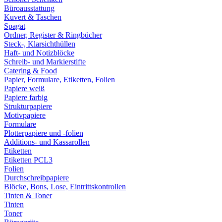
Büroausstattung
Kuvert & Taschen
Spagat
Ordner, Register & Ringbücher
Steck-, Klarsichthüllen
Haft- und Notizblöcke
Schreib- und Markierstifte
Catering & Food
Papier, Formulare, Etiketten, Folien
Papiere weiß
Papiere farbig
Strukturpapiere
Motivpapiere
Formulare
Plotterpapiere und -folien
Additions- und Kassarollen
Etiketten
Etiketten PCL3
Folien
Durchschreibpapiere
Blöcke, Bons, Lose, Eintrittskontrollen
Tinten & Toner
Tinten
Toner