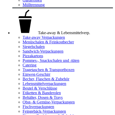
Garderoben
Mülltrennung
Take-away & Lebensmittelverp.
Take-away Verpackungen
Menüschalen & Feinkostbecher
Siegelschalen
Sandwich-Verpackungen
Pizzakartons
Pommes-, Snackschalen und -tüten
Catering
Tragetaschen & Transportboxen
Einweg-Geschirr
Becher, Flaschen & Zubehör
Lebensmittelverpackungen
Beutel & Verschlüsse
Etiketten & Banderolen
Behälter, Dosen & Trays
Obst- & Gemüse-Verpackungen
Fischverpackungen
Feingebäck-Verpackungen