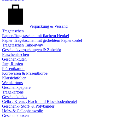
Verpackung & Versand
Tragetaschen
Papier-Tragetaschen mit flachem Henkel
Papier-Tragetaschen mit gedrehtem Papierkordel
Tragetaschen Take-away
Geschenkverpackungen & Zubehör
Flaschentaschen
Geschenktüten
Jute, Rupfen
Präsentkarton
Korbwaren & Präsentkörbe
Klarsichtfolien
Weinkartons
Geschenkpapiere
Tragekartons
Geschenkdeko
Cello-, Kreuz-, Flach- und Blockbodenbeutel
Geschenk- Stoff- & Polybänder
Holz- & Cellophanwolle
Geschenkboxen