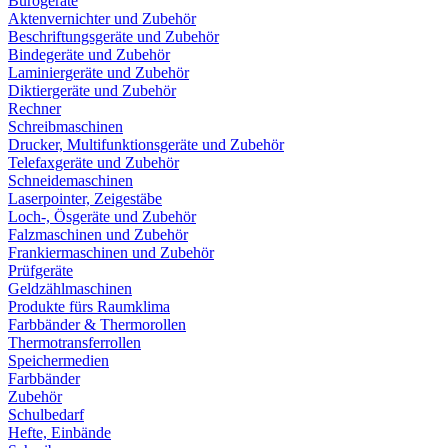
Bürogeräte
Aktenvernichter und Zubehör
Beschriftungsgeräte und Zubehör
Bindegeräte und Zubehör
Laminiergeräte und Zubehör
Diktiergeräte und Zubehör
Rechner
Schreibmaschinen
Drucker, Multifunktionsgeräte und Zubehör
Telefaxgeräte und Zubehör
Schneidemaschinen
Laserpointer, Zeigestäbe
Loch-, Ösgeräte und Zubehör
Falzmaschinen und Zubehör
Frankiermaschinen und Zubehör
Prüfgeräte
Geldzählmaschinen
Produkte fürs Raumklima
Farbbänder & Thermorollen
Thermotransferrollen
Speichermedien
Farbbänder
Zubehör
Schulbedarf
Hefte, Einbände