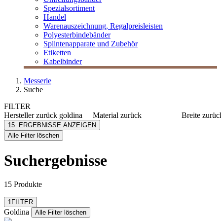
Spezialsortiment
Handel
Warenauszeichnung, Regalpreisleisten
Polyesterbindebänder
Splintenapparate und Zubehör
Etiketten
Kabelbinder
Messerle
Suche
FILTER
Hersteller
zurück
goldina
Material
zurück
Breite
zurüc
Goldina
Metall
10 mm
15
ERGEBNISSE ANZEIGEN
[e] one
Kunststoff
15 mm
Alle Filter löschen
[I`KU]
2 mm
mehr anzeig
3L
Suchergebnisse
3M
Abus
mehr anzeigen
15 Produkte
Filter zurücksetzen
1
FILTER
Goldina
Alle Filter löschen