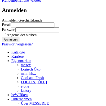
Kundenbefragung Widget
Anmelden
Anmelden Geschäftskunde
Email
Passwort
Angemeldet bleiben
Anmelden
Passwort vergessen?
Kataloge
Karriere
Eigenmarken
me:tex
Logisch Öko
mmmhh...
Cool and Fresh
LOGO & [I´KU]
e-one
factory
beWIRken
Unternehmen
Über MESSERLE