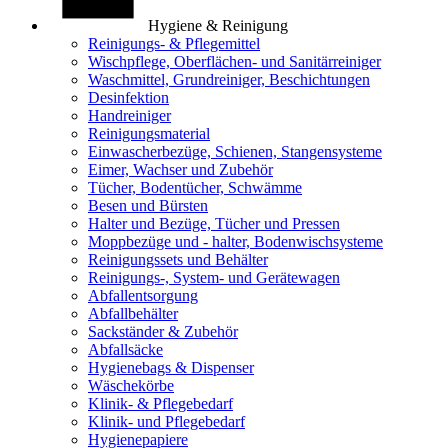
Hygiene & Reinigung
Reinigungs- & Pflegemittel
Wischpflege, Oberflächen- und Sanitärreiniger
Waschmittel, Grundreiniger, Beschichtungen
Desinfektion
Handreiniger
Reinigungsmaterial
Einwascherbezüge, Schienen, Stangensysteme
Eimer, Wachser und Zubehör
Tücher, Bodentücher, Schwämme
Besen und Bürsten
Halter und Bezüge, Tücher und Pressen
Moppbezüge und - halter, Bodenwischsysteme
Reinigungssets und Behälter
Reinigungs-, System- und Gerätewagen
Abfallentsorgung
Abfallbehälter
Sackständer & Zubehör
Abfallsäcke
Hygienebags & Dispenser
Wäschekörbe
Klinik- & Pflegebedarf
Klinik- und Pflegebedarf
Hygienepapiere