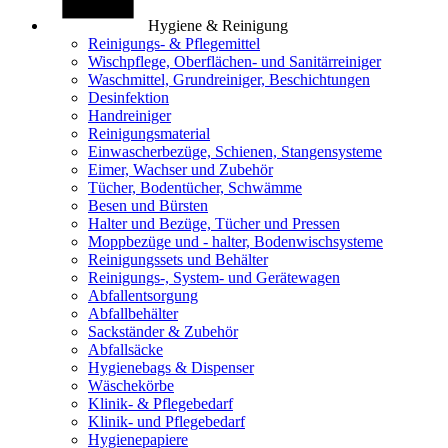
Hygiene & Reinigung
Reinigungs- & Pflegemittel
Wischpflege, Oberflächen- und Sanitärreiniger
Waschmittel, Grundreiniger, Beschichtungen
Desinfektion
Handreiniger
Reinigungsmaterial
Einwascherbezüge, Schienen, Stangensysteme
Eimer, Wachser und Zubehör
Tücher, Bodentücher, Schwämme
Besen und Bürsten
Halter und Bezüge, Tücher und Pressen
Moppbezüge und - halter, Bodenwischsysteme
Reinigungssets und Behälter
Reinigungs-, System- und Gerätewagen
Abfallentsorgung
Abfallbehälter
Sackständer & Zubehör
Abfallsäcke
Hygienebags & Dispenser
Wäschekörbe
Klinik- & Pflegebedarf
Klinik- und Pflegebedarf
Hygienepapiere