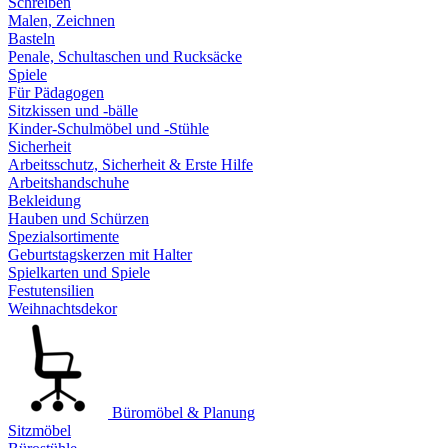
Schreiben
Malen, Zeichnen
Basteln
Penale, Schultaschen und Rucksäcke
Spiele
Für Pädagogen
Sitzkissen und -bälle
Kinder-Schulmöbel und -Stühle
Sicherheit
Arbeitsschutz, Sicherheit & Erste Hilfe
Arbeitshandschuhe
Bekleidung
Hauben und Schürzen
Spezialsortimente
Geburtstagskerzen mit Halter
Spielkarten und Spiele
Festutensilien
Weihnachtsdekor
Büromöbel & Planung
Sitzmöbel