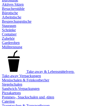
Bürostühle
Aktives Sitzen
Besucherstühle
Bürotische
Arbeitstische
Besprechungstische
Stauraum
Schränke
Container
Zubehör
Garderoben
Mülltrennung
Take-away & Lebensmittelverp.
Take-away Verpackungen
Menüschalen & Feinkostbecher
Siegelschalen
Sandwich-Verpackungen
Pizzakartons
Pommes-, Snackschalen und -tüten
Catering
Tragetaschen & Transportboxen