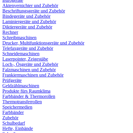
Bürogeräte
Aktenvernichter und Zubehör
Beschriftungsgeräte und Zubehör
Bindegeräte und Zubehör
Laminiergeräte und Zubehör
Diktiergeräte und Zubehör
Rechner
Schreibmaschinen
Drucker, Multifunktionsgeräte und Zubehör
Telefaxgeräte und Zubehör
Schneidemaschinen
Laserpointer, Zeigestäbe
Loch-, Ösgeräte und Zubehör
Falzmaschinen und Zubehör
Frankiermaschinen und Zubehör
Prüfgeräte
Geldzählmaschinen
Produkte fürs Raumklima
Farbbänder & Thermorollen
Thermotransferrollen
Speichermedien
Farbbänder
Zubehör
Schulbedarf
Hefte, Einbände