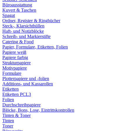
Büroausstattung
Kuvert & Taschen
Spagat
Ordner, Register & Ringbücher
Steck-, Klarsichthüllen
Haft- und Notizblöcke
Schreib- und Markierstifte
Catering & Food
Papier, Formulare, Etiketten, Folien
Papiere weiß
Papiere farbig
Strukturpapiere
Motivpapiere
Formulare
Plotterpapiere und -folien
Additions- und Kassarollen
Etiketten
Etiketten PCL3
Folien
Durchschreibpapiere
Blöcke, Bons, Lose, Eintrittskontrollen
Tinten & Toner
Tinten
Toner