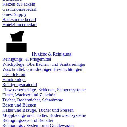
Kerzen & Fackeln
Gastronomiebedarf
Guest Supply
Badezimmerbedarf
Hotelzimmerbedarf
Hygiene & Reinigung
Reinigungs- & Pflegemittel
Wischpflege, Oberflächen- und Sanitärreiniger
Waschmittel, Grundreiniger, Beschichtungen
Desinfektion
Handreiniger
Reinigungsmaterial
Einwascherbezüge, Schienen, Stangensysteme
Eimer, Wachser und Zubehör
Tücher, Bodentücher, Schwämme
Besen und Bürsten
Halter und Bezüge, Tücher und Pressen
Moppbezüge und - halter, Bodenwischsysteme
Reinigungssets und Behälter
Reinigungs-, System- und Gerätewagen