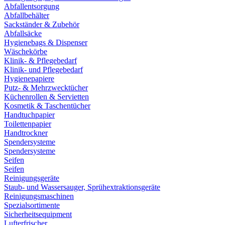
Abfallentsorgung
Abfallbehälter
Sackständer & Zubehör
Abfallsäcke
Hygienebags & Dispenser
Wäschekörbe
Klinik- & Pflegebedarf
Klinik- und Pflegebedarf
Hygienepapiere
Putz- & Mehrzwecktücher
Küchenrollen & Servietten
Kosmetik & Taschentücher
Handtuchpapier
Toilettenpapier
Handtrockner
Spendersysteme
Spendersysteme
Seifen
Seifen
Reinigungsgeräte
Staub- und Wassersauger, Sprühextraktionsgeräte
Reinigungsmaschinen
Spezialsortimente
Sicherheitsequipment
Lufterfrischer