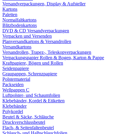
Versandverpackungen, Display & Aufsteller
Kartons
Paletten
Normalfaltkartons
Blitzbodenkartons
DVD & CD Versandverpackungen
Verpacken und Versenden
Planversandkartons & Versandrollen
Versandkartons
Versandrollen, Trapez-, Teleskopverpackungen
Verpackungspapier Rollen & Bogen, Karton & Pappe
Kraftpapiere, Bögen und Rollen
Seidenpapiere
Graupappen, Schrenzpapiere
Polstermaterial
Packseiden
Wellpappen C
Luftpolster- und Schaumfolien
Klebebänder, Kordel & Etiketten
Klebebänder
Polykordel
Beutel & Säcke, Schläuche
Druckverschlussbeutel
Flach- & Seitenfaltenbeutel
Schlauch- und Halbschlauchfolien