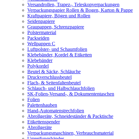
Versandrollen, Trapez-, Teleskopverpackungen
Verpackungspapier Rollen & Bogen, Karton & Pappe
Kraftpapiere, Bögen und Rollen
Seidenpapiere
Graupappen, Schrenzpapiere
Polstermaterial
Packseiden
Wellpappen C
Luftpolster- und Schaumfolien
Klebebänder, Kordel & Etiketten
Klebebänder
Polykordel
Beutel & Säcke, Schläuche
Druckverschlussbeutel
Flach- & Seitenfaltenbeutel
Schlauch- und Halbschlauchfolien
SK-Folien-Versand-, & Dokumententaschen
Folien
Palettenhauben
Hand-Automatenstrechfolien
Abrollgeräte, Schneideständer & Packtische
Etikettenspender
Abrollgeräte
Verpackungsmaschinen, Verbrauchsmaterial
Umreifungsbänder