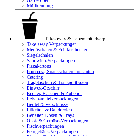
Garderoben
Mülltrennung
Take-away & Lebensmittelverp.
Take-away Verpackungen
Menüschalen & Feinkostbecher
Siegelschalen
Sandwich-Verpackungen
Pizzakartons
Pommes-, Snackschalen und -tüten
Catering
Tragetaschen & Transportboxen
Einweg-Geschirr
Becher, Flaschen & Zubehör
Lebensmittelverpackungen
Beutel & Verschlüsse
Etiketten & Banderolen
Behälter, Dosen & Trays
Obst- & Gemüse-Verpackungen
Fischverpackungen
Feingebäck-Verpackungen