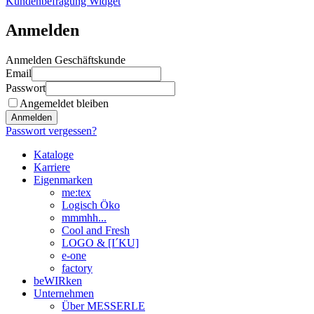
Kundenbefragung Widget
Anmelden
Anmelden Geschäftskunde
Email
Passwort
Angemeldet bleiben
Anmelden
Passwort vergessen?
Kataloge
Karriere
Eigenmarken
me:tex
Logisch Öko
mmmhh...
Cool and Fresh
LOGO & [I´KU]
e-one
factory
beWIRken
Unternehmen
Über MESSERLE