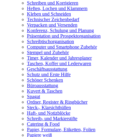
Schreiben und Korrigieren
Heften, Lochen und Klammern
Kleben und Schneiden
Technischer Zeichenbedarf
Verpacken und Versenden
Konferenz, Schulung und Planung
Präsentation und Prospektorganisation
Schreibtischorganisation
Computer und Smartphone Zubehör
Stempel und Zubehör
Timer, Kalender und Jahresplaner
Taschen, Koffer und Lederwaren
Geschäftsausstattung
Schutz und Erste Hilfe
Schöner Schenken
Büroausstattung
Kuvert & Taschen
Spagat
Ordner, Register & Ringbücher
Steck-, Klarsichthüllen
Haft- und Notizblöcke
Schreib- und Markierstifte
Catering & Food
Papier, Formulare, Etiketten, Folien
Papiere weiß