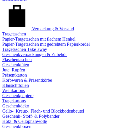
Verpackung & Versand
Tragetaschen
Papier-Tragetaschen mit flachem Henkel
Papier-Tragetaschen mit gedrehtem Papierkordel
Tragetaschen Take-away
Geschenkverpackungen & Zubehör
Flaschentaschen
Geschenktüten
Jute, Rupfen
Präsentkarton
Korbwaren & Präsentkörbe
Klarsichtfolien
Weinkartons
Geschenkpapiere
Tragekartons
Geschenkdeko
Cello-, Kreuz-, Flach- und Blockbodenbeutel
Geschenk- Stoff- & Polybänder
Holz- & Cellophanwolle
Geschenkboxen