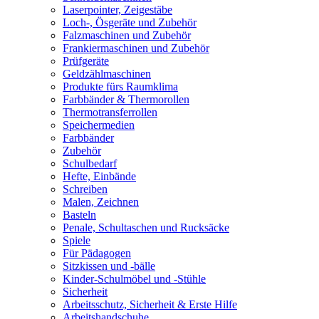
Laserpointer, Zeigestäbe
Loch-, Ösgeräte und Zubehör
Falzmaschinen und Zubehör
Frankiermaschinen und Zubehör
Prüfgeräte
Geldzählmaschinen
Produkte fürs Raumklima
Farbbänder & Thermorollen
Thermotransferrollen
Speichermedien
Farbbänder
Zubehör
Schulbedarf
Hefte, Einbände
Schreiben
Malen, Zeichnen
Basteln
Penale, Schultaschen und Rucksäcke
Spiele
Für Pädagogen
Sitzkissen und -bälle
Kinder-Schulmöbel und -Stühle
Sicherheit
Arbeitsschutz, Sicherheit & Erste Hilfe
Arbeitshandschuhe