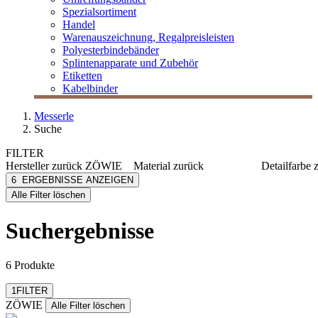
Spezialsortiment
Handel
Warenauszeichnung, Regalpreisleisten
Polyesterbindebänder
Splintenapparate und Zubehör
Etiketten
Kabelbinder
Messerle
Suche
FILTER
Hersteller
zurück
ZÖWIE
Material
zurück
Detailfarbe
ZÖWIE
Papier
blau/silb
6
ERGEBNISSE ANZEIGEN
[e] one
Kraftpapier
braun
Alle Filter löschen
[I`KU]
dunkelbl
3L
gelb/ora
Suchergebnisse
3M
gold
mehr anzeig
Abus
mehr anzeigen
6 Produkte
Filter zurücksetzen
1
FILTER
ZÖWIE
Alle Filter löschen