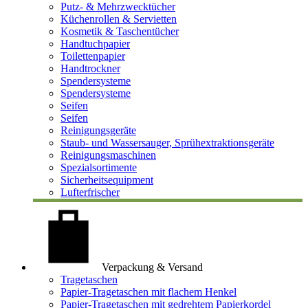
Putz- & Mehrzwecktücher
Küchenrollen & Servietten
Kosmetik & Taschentücher
Handtuchpapier
Toilettenpapier
Handtrockner
Spendersysteme
Spendersysteme
Seifen
Seifen
Reinigungsgeräte
Staub- und Wassersauger, Sprühextraktionsgeräte
Reinigungsmaschinen
Spezialsortimente
Sicherheitsequipment
Lufterfrischer
Verpackung & Versand
Tragetaschen
Papier-Tragetaschen mit flachem Henkel
Papier-Tragetaschen mit gedrehtem Papierkordel