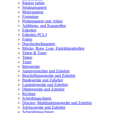
Papiere farbig
Strukturpapiere
Motivpapiere
Formulare
Plotterpapiere und -folien
Additions- und Kassarollen
Etiketten
Etiketten PCL3
Folien
Durchschreibpapiere
Blöcke, Bons, Lose, Eintrittskontrollen
Tinten & Toner
Tinten
Toner
Bürogeräte
Aktenvernichter und Zubehör
Beschriftungsgeräte und Zubehör
Bindegeräte und Zubehör
Laminiergeräte und Zubehör
Diktiergeräte und Zubehör
Rechner
Schreibmaschinen
Drucker, Multifunktionsgeräte und Zubehör
Telefaxgeräte und Zubehör
Schneidemaschinen