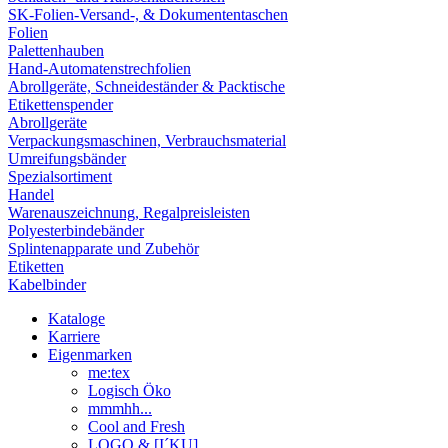
SK-Folien-Versand-, & Dokumententaschen
Folien
Palettenhauben
Hand-Automatenstrechfolien
Abrollgeräte, Schneideständer & Packtische
Etikettenspender
Abrollgeräte
Verpackungsmaschinen, Verbrauchsmaterial
Umreifungsbänder
Spezialsortiment
Handel
Warenauszeichnung, Regalpreisleisten
Polyesterbindebänder
Splintenapparate und Zubehör
Etiketten
Kabelbinder
Kataloge
Karriere
Eigenmarken
me:tex
Logisch Öko
mmmhh...
Cool and Fresh
LOGO & [I´KU]