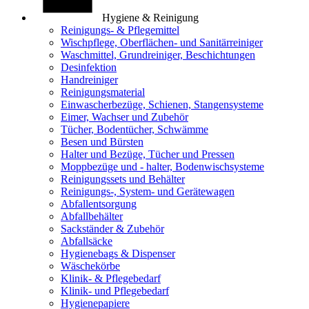
Hygiene & Reinigung
Reinigungs- & Pflegemittel
Wischpflege, Oberflächen- und Sanitärreiniger
Waschmittel, Grundreiniger, Beschichtungen
Desinfektion
Handreiniger
Reinigungsmaterial
Einwascherbezüge, Schienen, Stangensysteme
Eimer, Wachser und Zubehör
Tücher, Bodentücher, Schwämme
Besen und Bürsten
Halter und Bezüge, Tücher und Pressen
Moppbezüge und - halter, Bodenwischsysteme
Reinigungssets und Behälter
Reinigungs-, System- und Gerätewagen
Abfallentsorgung
Abfallbehälter
Sackständer & Zubehör
Abfallsäcke
Hygienebags & Dispenser
Wäschekörbe
Klinik- & Pflegebedarf
Klinik- und Pflegebedarf
Hygienepapiere