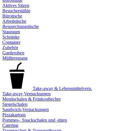
Bürostühle
Aktives Sitzen
Besucherstühle
Bürotische
Arbeitstische
Besprechungstische
Stauraum
Schränke
Container
Zubehör
Garderoben
Mülltrennung
Take-away & Lebensmittelverp.
Take-away Verpackungen
Menüschalen & Feinkostbecher
Siegelschalen
Sandwich-Verpackungen
Pizzakartons
Pommes-, Snackschalen und -tüten
Catering
Tragetaschen & Transportboxen