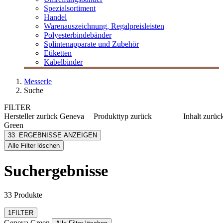
Spezialsortiment
Handel
Warenauszeichnung, Regalpreisleisten
Polyesterbindebänder
Splintenapparate und Zubehör
Etiketten
Kabelbinder
Messerle
Suche
FILTER
Hersteller
zurück
Geneva
Produkttyp
zurück
Inhalt
zurüc
Green
Accessoire
≤ 50 g
Geneva Green
33
ERGEBNISSE ANZEIGEN
Bodylotion
≤ 300 m
[e] one
Alle Filter löschen
Conditioner
300-100
[I`KU]
Duschgel
≥ 1000 
3L
Suchergebnisse
Duschgel/Shampoo-
3M
Kombi
mehr anzeigen
Abus
mehr anzeigen
33 Produkte
Filter zurücksetzen
1
FILTER
Geneva Green