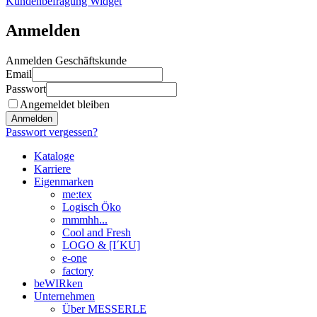
Kundenbefragung Widget
Anmelden
Anmelden Geschäftskunde
Email
Passwort
Angemeldet bleiben
Anmelden
Passwort vergessen?
Kataloge
Karriere
Eigenmarken
me:tex
Logisch Öko
mmmhh...
Cool and Fresh
LOGO & [I´KU]
e-one
factory
beWIRken
Unternehmen
Über MESSERLE