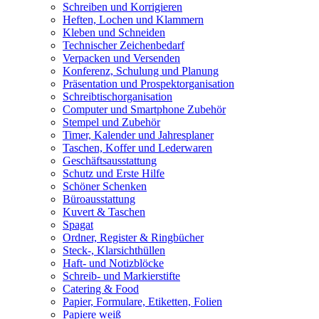
Schreiben und Korrigieren
Heften, Lochen und Klammern
Kleben und Schneiden
Technischer Zeichenbedarf
Verpacken und Versenden
Konferenz, Schulung und Planung
Präsentation und Prospektorganisation
Schreibtischorganisation
Computer und Smartphone Zubehör
Stempel und Zubehör
Timer, Kalender und Jahresplaner
Taschen, Koffer und Lederwaren
Geschäftsausstattung
Schutz und Erste Hilfe
Schöner Schenken
Büroausstattung
Kuvert & Taschen
Spagat
Ordner, Register & Ringbücher
Steck-, Klarsichthüllen
Haft- und Notizblöcke
Schreib- und Markierstifte
Catering & Food
Papier, Formulare, Etiketten, Folien
Papiere weiß