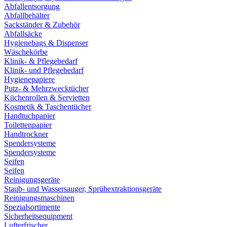
Abfallentsorgung
Abfallbehälter
Sackständer & Zubehör
Abfallsäcke
Hygienebags & Dispenser
Wäschekörbe
Klinik- & Pflegebedarf
Klinik- und Pflegebedarf
Hygienepapiere
Putz- & Mehrzwecktücher
Küchenrollen & Servietten
Kosmetik & Taschentücher
Handtuchpapier
Toilettenpapier
Handtrockner
Spendersysteme
Spendersysteme
Seifen
Seifen
Reinigungsgeräte
Staub- und Wassersauger, Sprühextraktionsgeräte
Reinigungsmaschinen
Spezialsortimente
Sicherheitsequipment
Lufterfrischer