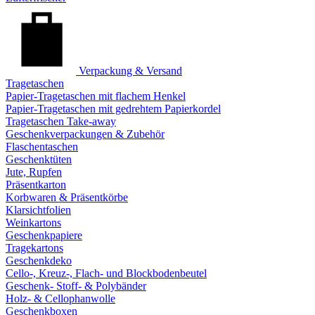
Verpackung & Versand
Tragetaschen
Papier-Tragetaschen mit flachem Henkel
Papier-Tragetaschen mit gedrehtem Papierkordel
Tragetaschen Take-away
Geschenkverpackungen & Zubehör
Flaschentaschen
Geschenktüten
Jute, Rupfen
Präsentkarton
Korbwaren & Präsentkörbe
Klarsichtfolien
Weinkartons
Geschenkpapiere
Tragekartons
Geschenkdeko
Cello-, Kreuz-, Flach- und Blockbodenbeutel
Geschenk- Stoff- & Polybänder
Holz- & Cellophanwolle
Geschenkboxen