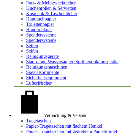
Putz- & Mehrzwecktücher
Küchenrollen & Servietten
Kosmetik & Taschentücher
Handtuchpapier
Toilettenpapier
Handtrockner
Spendersysteme
Spendersysteme
Seifen
Seifen
Reinigungsgeräte
Staub- und Wassersauger, Sprühextraktionsgeräte
Reinigungsmaschinen
Spezialsortimente
Sicherheitsequipment
Lufterfrischer
Verpackung & Versand
Tragetaschen
Papier-Tragetaschen mit flachem Henkel
Papier-Tragetaschen mit gedrehtem Papierkordel