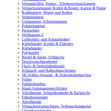
Versandrollen, Trapez-, Teleskopverpackungen
Verpackungspapier Rollen & Bogen, Karton & Pappe
Kraftpapiere, Bögen und Rollen
Seidenpapiere
Graupappen, Schrenzpapiere
Polstermaterial
Packseiden
Wellpappen C
Luftpolster- und Schaumfolien
Klebebänder, Kordel & Etiketten
Klebebänder
Polykordel
Beutel & Säcke, Schläuche
Druckverschlussbeutel
Flach- & Seitenfaltenbeutel
Schlauch- und Halbschlauchfolien
SK-Folien-Versand-, & Dokumententaschen
Folien
Palettenhauben
Hand-Automatenstrechfolien
Abrollgeräte, Schneideständer & Packtische
Etikettenspender
Abrollgeräte
Verpackungsmaschinen, Verbrauchsmaterial
Umreifungsbänder