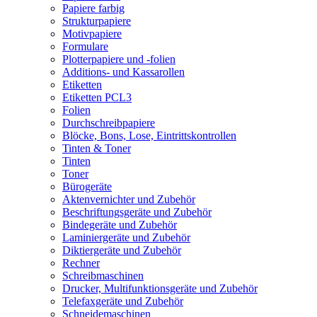
Papiere farbig
Strukturpapiere
Motivpapiere
Formulare
Plotterpapiere und -folien
Additions- und Kassarollen
Etiketten
Etiketten PCL3
Folien
Durchschreibpapiere
Blöcke, Bons, Lose, Eintrittskontrollen
Tinten & Toner
Tinten
Toner
Bürogeräte
Aktenvernichter und Zubehör
Beschriftungsgeräte und Zubehör
Bindegeräte und Zubehör
Laminiergeräte und Zubehör
Diktiergeräte und Zubehör
Rechner
Schreibmaschinen
Drucker, Multifunktionsgeräte und Zubehör
Telefaxgeräte und Zubehör
Schneidemaschinen