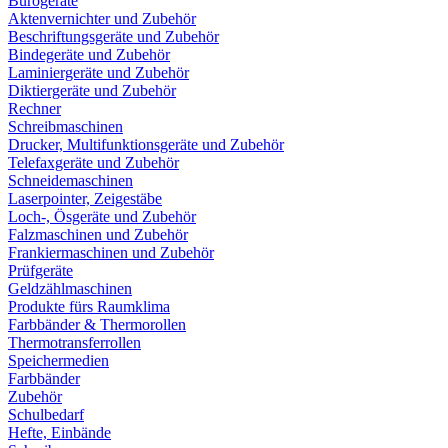
Bürogeräte
Aktenvernichter und Zubehör
Beschriftungsgeräte und Zubehör
Bindegeräte und Zubehör
Laminiergeräte und Zubehör
Diktiergeräte und Zubehör
Rechner
Schreibmaschinen
Drucker, Multifunktionsgeräte und Zubehör
Telefaxgeräte und Zubehör
Schneidemaschinen
Laserpointer, Zeigestäbe
Loch-, Ösgeräte und Zubehör
Falzmaschinen und Zubehör
Frankiermaschinen und Zubehör
Prüfgeräte
Geldzählmaschinen
Produkte fürs Raumklima
Farbbänder & Thermorollen
Thermotransferrollen
Speichermedien
Farbbänder
Zubehör
Schulbedarf
Hefte, Einbände