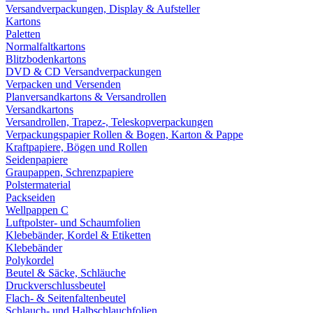
Versandverpackungen, Display & Aufsteller
Kartons
Paletten
Normalfaltkartons
Blitzbodenkartons
DVD & CD Versandverpackungen
Verpacken und Versenden
Planversandkartons & Versandrollen
Versandkartons
Versandrollen, Trapez-, Teleskopverpackungen
Verpackungspapier Rollen & Bogen, Karton & Pappe
Kraftpapiere, Bögen und Rollen
Seidenpapiere
Graupappen, Schrenzpapiere
Polstermaterial
Packseiden
Wellpappen C
Luftpolster- und Schaumfolien
Klebebänder, Kordel & Etiketten
Klebebänder
Polykordel
Beutel & Säcke, Schläuche
Druckverschlussbeutel
Flach- & Seitenfaltenbeutel
Schlauch- und Halbschlauchfolien