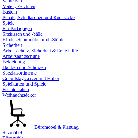
Schreiben
Malen, Zeichnen
Basteln
Penale, Schultaschen und Rucksäcke
Spiele
Für Pädagogen
Sitzkissen und -bälle
Kinder-Schulmöbel und -Stühle
Sicherheit
Arbeitsschutz, Sicherheit & Erste Hilfe
Arbeitshandschuhe
Bekleidung
Hauben und Schürzen
Spezialsortimente
Geburtstagskerzen mit Halter
Spielkarten und Spiele
Festutensilien
Weihnachtsdekor
Büromöbel & Planung
Sitzmöbel