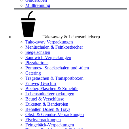
Garderoben
Mülltrennung
Take-away & Lebensmittelverp.
Take-away Verpackungen
Menüschalen & Feinkostbecher
Siegelschalen
Sandwich-Verpackungen
Pizzakartons
Pommes-, Snackschalen und -tüten
Catering
Tragetaschen & Transportboxen
Einweg-Geschirr
Becher, Flaschen & Zubehör
Lebensmittelverpackungen
Beutel & Verschlüsse
Etiketten & Banderolen
Behälter, Dosen & Trays
Obst- & Gemüse-Verpackungen
Fischverpackungen
Feingebäck-Verpackungen