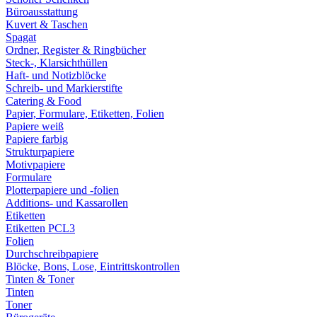
Büroausstattung
Kuvert & Taschen
Spagat
Ordner, Register & Ringbücher
Steck-, Klarsichthüllen
Haft- und Notizblöcke
Schreib- und Markierstifte
Catering & Food
Papier, Formulare, Etiketten, Folien
Papiere weiß
Papiere farbig
Strukturpapiere
Motivpapiere
Formulare
Plotterpapiere und -folien
Additions- und Kassarollen
Etiketten
Etiketten PCL3
Folien
Durchschreibpapiere
Blöcke, Bons, Lose, Eintrittskontrollen
Tinten & Toner
Tinten
Toner