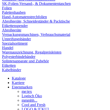
SK-Folien-Versand-, & Dokumententaschen
Folien
Palettenhauben
Hand-Automatenstrechfolien
Abrollgeräte, Schneideständer & Packtische
Etikettenspender
Abrollgeräte
Verpackungsmaschinen, Verbrauchsmaterial
Umreifungsbänder
Spezialsortiment
Handel
Warenauszeichnung, Regalpreisleisten
Polyesterbindebänder
Splintenapparate und Zubehör
Etiketten
Kabelbinder
Kataloge
Karriere
Eigenmarken
me:tex
Logisch Öko
mmmhh...
Cool and Fresh
LOGO & [I´KU]