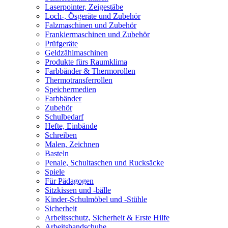
Laserpointer, Zeigestäbe
Loch-, Ösgeräte und Zubehör
Falzmaschinen und Zubehör
Frankiermaschinen und Zubehör
Prüfgeräte
Geldzählmaschinen
Produkte fürs Raumklima
Farbbänder & Thermorollen
Thermotransferrollen
Speichermedien
Farbbänder
Zubehör
Schulbedarf
Hefte, Einbände
Schreiben
Malen, Zeichnen
Basteln
Penale, Schultaschen und Rucksäcke
Spiele
Für Pädagogen
Sitzkissen und -bälle
Kinder-Schulmöbel und -Stühle
Sicherheit
Arbeitsschutz, Sicherheit & Erste Hilfe
Arbeitshandschuhe