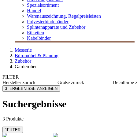
Spezialsortiment
Handel
Warenauszeichnung, Regalpreisleisten
Polyesterbindebänder
Splintenapparate und Zubehör
Etiketten
Kabelbinder
Messerle
Büromöbel & Planung
Zubehör
Garderoben
FILTER
Hersteller
zurück
Größe
zurück
Detailfarbe
Caimi
30x12,5x6 cm
schwarz
3
ERGEBNISSE ANZEIGEN
Nowy Styl
167 cm x Ø 39 cm
weiß
Suchergebnisse
3 Produkte
1
FILTER