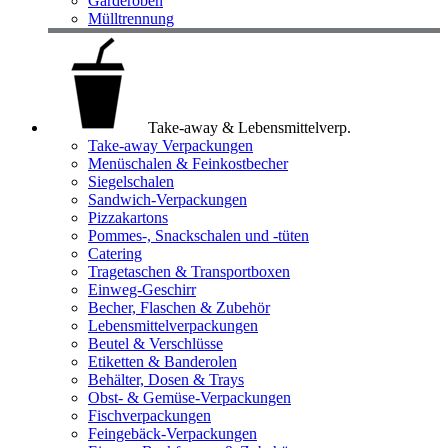
Garderoben
Mülltrennung
Take-away & Lebensmittelverp.
Take-away Verpackungen
Menüschalen & Feinkostbecher
Siegelschalen
Sandwich-Verpackungen
Pizzakartons
Pommes-, Snackschalen und -tüten
Catering
Tragetaschen & Transportboxen
Einweg-Geschirr
Becher, Flaschen & Zubehör
Lebensmittelverpackungen
Beutel & Verschlüsse
Etiketten & Banderolen
Behälter, Dosen & Trays
Obst- & Gemüse-Verpackungen
Fischverpackungen
Feingebäck-Verpackungen