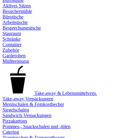
Bürostühle
Aktives Sitzen
Besucherstühle
Bürotische
Arbeitstische
Besprechungstische
Stauraum
Schränke
Container
Zubehör
Garderoben
Mülltrennung
Take-away & Lebensmittelverp.
Take-away Verpackungen
Menüschalen & Feinkostbecher
Siegelschalen
Sandwich-Verpackungen
Pizzakartons
Pommes-, Snackschalen und -tüten
Catering
Tragetaschen & Transportboxen