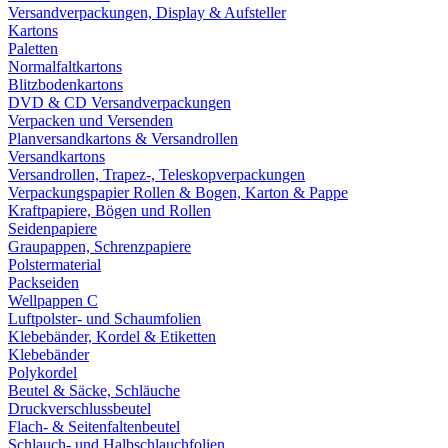
Versandverpackungen, Display & Aufsteller
Kartons
Paletten
Normalfaltkartons
Blitzbodenkartons
DVD & CD Versandverpackungen
Verpacken und Versenden
Planversandkartons & Versandrollen
Versandkartons
Versandrollen, Trapez-, Teleskopverpackungen
Verpackungspapier Rollen & Bogen, Karton & Pappe
Kraftpapiere, Bögen und Rollen
Seidenpapiere
Graupappen, Schrenzpapiere
Polstermaterial
Packseiden
Wellpappen C
Luftpolster- und Schaumfolien
Klebebänder, Kordel & Etiketten
Klebebänder
Polykordel
Beutel & Säcke, Schläuche
Druckverschlussbeutel
Flach- & Seitenfaltenbeutel
Schlauch- und Halbschlauchfolien