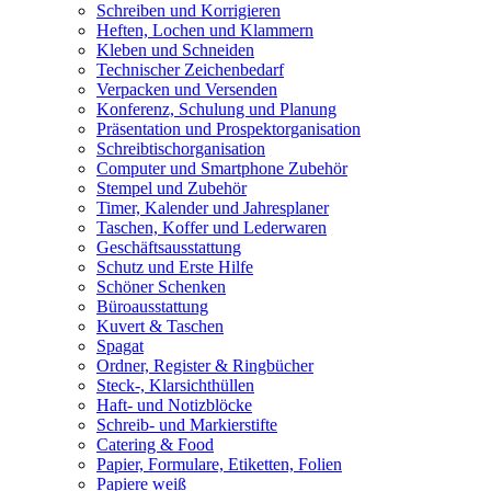
Schreiben und Korrigieren
Heften, Lochen und Klammern
Kleben und Schneiden
Technischer Zeichenbedarf
Verpacken und Versenden
Konferenz, Schulung und Planung
Präsentation und Prospektorganisation
Schreibtischorganisation
Computer und Smartphone Zubehör
Stempel und Zubehör
Timer, Kalender und Jahresplaner
Taschen, Koffer und Lederwaren
Geschäftsausstattung
Schutz und Erste Hilfe
Schöner Schenken
Büroausstattung
Kuvert & Taschen
Spagat
Ordner, Register & Ringbücher
Steck-, Klarsichthüllen
Haft- und Notizblöcke
Schreib- und Markierstifte
Catering & Food
Papier, Formulare, Etiketten, Folien
Papiere weiß