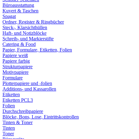
Büroausstattung
Kuvert & Taschen
Spagat
Ordner, Register & Ringbücher
Steck-, Klarsichthüllen
Haft- und Notizblöcke
Schreib- und Markierstifte
Catering & Food
Papier, Formulare, Etiketten, Folien
Papiere weiß
Papiere farbig
Strukturpapiere
Motivpapiere
Formulare
Plotterpapiere und -folien
Additions- und Kassarollen
Etiketten
Etiketten PCL3
Folien
Durchschreibpapiere
Blöcke, Bons, Lose, Eintrittskontrollen
Tinten & Toner
Tinten
Toner