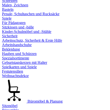
Schreiben
Malen, Zeichnen
Basteln
Penale, Schultaschen und Rucksäcke
Spiele
Für Pädagogen
Sitzkissen und -bälle
Kinder-Schulmöbel und -Stühle
Sicherheit
Arbeitsschutz, Sicherheit & Erste Hilfe
Arbeitshandschuhe
Bekleidung
Hauben und Schürzen
Spezialsortimente
Geburtstagskerzen mit Halter
Spielkarten und Spiele
Festutensilien
Weihnachtsdekor
Büromöbel & Planung
Sitzmöbel