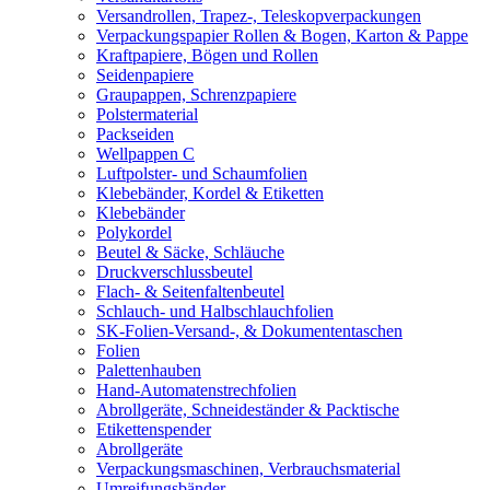
Versandrollen, Trapez-, Teleskopverpackungen
Verpackungspapier Rollen & Bogen, Karton & Pappe
Kraftpapiere, Bögen und Rollen
Seidenpapiere
Graupappen, Schrenzpapiere
Polstermaterial
Packseiden
Wellpappen C
Luftpolster- und Schaumfolien
Klebebänder, Kordel & Etiketten
Klebebänder
Polykordel
Beutel & Säcke, Schläuche
Druckverschlussbeutel
Flach- & Seitenfaltenbeutel
Schlauch- und Halbschlauchfolien
SK-Folien-Versand-, & Dokumententaschen
Folien
Palettenhauben
Hand-Automatenstrechfolien
Abrollgeräte, Schneideständer & Packtische
Etikettenspender
Abrollgeräte
Verpackungsmaschinen, Verbrauchsmaterial
Umreifungsbänder