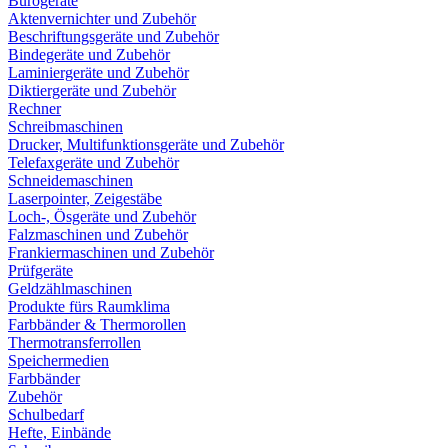
Bürogeräte
Aktenvernichter und Zubehör
Beschriftungsgeräte und Zubehör
Bindegeräte und Zubehör
Laminiergeräte und Zubehör
Diktiergeräte und Zubehör
Rechner
Schreibmaschinen
Drucker, Multifunktionsgeräte und Zubehör
Telefaxgeräte und Zubehör
Schneidemaschinen
Laserpointer, Zeigestäbe
Loch-, Ösgeräte und Zubehör
Falzmaschinen und Zubehör
Frankiermaschinen und Zubehör
Prüfgeräte
Geldzählmaschinen
Produkte fürs Raumklima
Farbbänder & Thermorollen
Thermotransferrollen
Speichermedien
Farbbänder
Zubehör
Schulbedarf
Hefte, Einbände