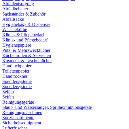
Abfallentsorgung
Abfallbehälter
Sackständer & Zubehör
Abfallsäcke
Hygienebags & Dispenser
Wäschekörbe
Klinik- & Pflegebedarf
Klinik- und Pflegebedarf
Hygienepapiere
Putz- & Mehrzwecktücher
Küchenrollen & Servietten
Kosmetik & Taschentücher
Handtuchpapier
Toilettenpapier
Handtrockner
Spendersysteme
Spendersysteme
Seifen
Seifen
Reinigungsgeräte
Staub- und Wassersauger, Sprühextraktionsgeräte
Reinigungsmaschinen
Spezialsortimente
Sicherheitsequipment
Lufterfrischer