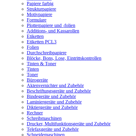
Papiere farbig
Strukturpapiere
Motivpapiere
Formulare
Plotterpapiere und -folien
Additions- und Kassarollen
Etiketten
Etiketten PCL3
Folien
Durchschreibpapiere
Blöcke, Bons, Lose, Eintrittskontrollen
Tinten & Toner
Tinten
Toner
Bürogeräte
Aktenvernichter und Zubehör
Beschriftungsgeräte und Zubehör
Bindegeräte und Zubehör
Laminiergeräte und Zubehör
Diktiergeräte und Zubehör
Rechner
Schreibmaschinen
Drucker, Multifunktionsgeräte und Zubehör
Telefaxgeräte und Zubehör
Schneidemaschinen