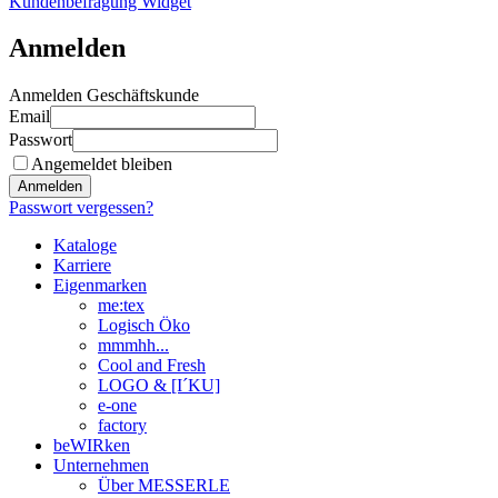
Kundenbefragung Widget
Anmelden
Anmelden Geschäftskunde
Email
Passwort
Angemeldet bleiben
Anmelden
Passwort vergessen?
Kataloge
Karriere
Eigenmarken
me:tex
Logisch Öko
mmmhh...
Cool and Fresh
LOGO & [I´KU]
e-one
factory
beWIRken
Unternehmen
Über MESSERLE