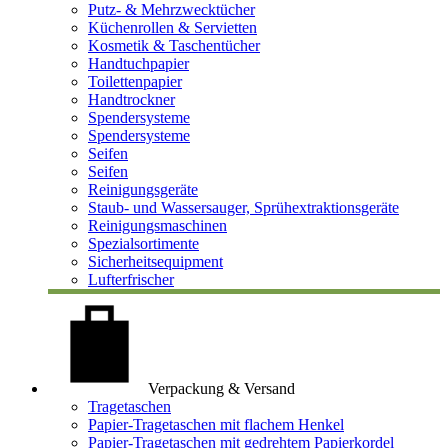
Putz- & Mehrzwecktücher
Küchenrollen & Servietten
Kosmetik & Taschentücher
Handtuchpapier
Toilettenpapier
Handtrockner
Spendersysteme
Spendersysteme
Seifen
Seifen
Reinigungsgeräte
Staub- und Wassersauger, Sprühextraktionsgeräte
Reinigungsmaschinen
Spezialsortimente
Sicherheitsequipment
Lufterfrischer
Verpackung & Versand
Tragetaschen
Papier-Tragetaschen mit flachem Henkel
Papier-Tragetaschen mit gedrehtem Papierkordel