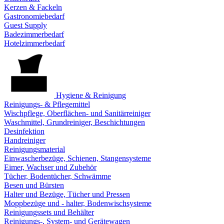
Kerzen & Fackeln
Gastronomiebedarf
Guest Supply
Badezimmerbedarf
Hotelzimmerbedarf
Hygiene & Reinigung
Reinigungs- & Pflegemittel
Wischpflege, Oberflächen- und Sanitärreiniger
Waschmittel, Grundreiniger, Beschichtungen
Desinfektion
Handreiniger
Reinigungsmaterial
Einwascherbezüge, Schienen, Stangensysteme
Eimer, Wachser und Zubehör
Tücher, Bodentücher, Schwämme
Besen und Bürsten
Halter und Bezüge, Tücher und Pressen
Moppbezüge und - halter, Bodenwischsysteme
Reinigungssets und Behälter
Reinigungs-, System- und Gerätewagen