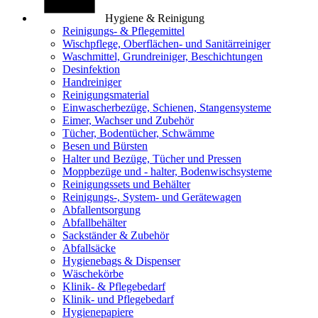
Hygiene & Reinigung
Reinigungs- & Pflegemittel
Wischpflege, Oberflächen- und Sanitärreiniger
Waschmittel, Grundreiniger, Beschichtungen
Desinfektion
Handreiniger
Reinigungsmaterial
Einwascherbezüge, Schienen, Stangensysteme
Eimer, Wachser und Zubehör
Tücher, Bodentücher, Schwämme
Besen und Bürsten
Halter und Bezüge, Tücher und Pressen
Moppbezüge und - halter, Bodenwischsysteme
Reinigungssets und Behälter
Reinigungs-, System- und Gerätewagen
Abfallentsorgung
Abfallbehälter
Sackständer & Zubehör
Abfallsäcke
Hygienebags & Dispenser
Wäschekörbe
Klinik- & Pflegebedarf
Klinik- und Pflegebedarf
Hygienepapiere