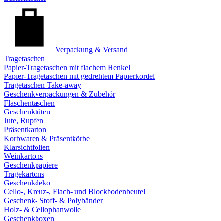
Verpackung & Versand
Tragetaschen
Papier-Tragetaschen mit flachem Henkel
Papier-Tragetaschen mit gedrehtem Papierkordel
Tragetaschen Take-away
Geschenkverpackungen & Zubehör
Flaschentaschen
Geschenktüten
Jute, Rupfen
Präsentkarton
Korbwaren & Präsentkörbe
Klarsichtfolien
Weinkartons
Geschenkpapiere
Tragekartons
Geschenkdeko
Cello-, Kreuz-, Flach- und Blockbodenbeutel
Geschenk- Stoff- & Polybänder
Holz- & Cellophanwolle
Geschenkboxen