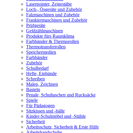
Laserpointer, Zeigestäbe
Loch-, Ösgeräte und Zubehör
Falzmaschinen und Zubehör
Frankiermaschinen und Zubehör
Prüfgeräte
Geldzählmaschinen
Produkte fürs Raumklima
Farbbänder & Thermorollen
Thermotransferrollen
Speichermedien
Farbbänder
Zubehör
Schulbedarf
Hefte, Einbände
Schreiben
Malen, Zeichnen
Basteln
Penale, Schultaschen und Rucksäcke
Spiele
Für Pädagogen
Sitzkissen und -bälle
Kinder-Schulmöbel und -Stühle
Sicherheit
Arbeitsschutz, Sicherheit & Erste Hilfe
Arbeitshandschuhe