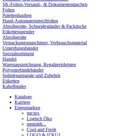
SK-Folien-Versand-, & Dokumententaschen
Folien
Palettenhauben
Hand-Automatenstrechfolien
Abrollgeräte, Schneideständer & Packtische
Etikettenspender
Abrollgeräte
Verpackungsmaschinen, Verbrauchsmaterial
Umreifungsbänder
Spezialsortiment
Handel
Warenauszeichnung, Regalpreisleisten
Polyesterbindebänder
Splintenapparate und Zubehör
Etiketten
Kabelbinder
Kataloge
Karriere
Eigenmarken
me:tex
Logisch Öko
mmmhh...
Cool and Fresh
LOGO & [I´KU]