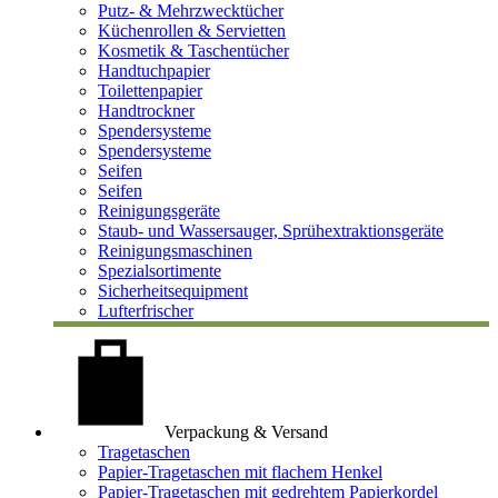
Putz- & Mehrzwecktücher
Küchenrollen & Servietten
Kosmetik & Taschentücher
Handtuchpapier
Toilettenpapier
Handtrockner
Spendersysteme
Spendersysteme
Seifen
Seifen
Reinigungsgeräte
Staub- und Wassersauger, Sprühextraktionsgeräte
Reinigungsmaschinen
Spezialsortimente
Sicherheitsequipment
Lufterfrischer
Verpackung & Versand
Tragetaschen
Papier-Tragetaschen mit flachem Henkel
Papier-Tragetaschen mit gedrehtem Papierkordel