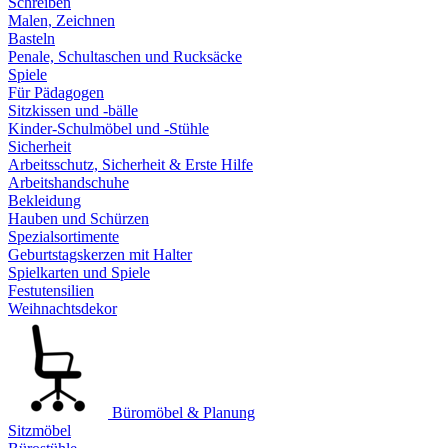
Schreiben
Malen, Zeichnen
Basteln
Penale, Schultaschen und Rucksäcke
Spiele
Für Pädagogen
Sitzkissen und -bälle
Kinder-Schulmöbel und -Stühle
Sicherheit
Arbeitsschutz, Sicherheit & Erste Hilfe
Arbeitshandschuhe
Bekleidung
Hauben und Schürzen
Spezialsortimente
Geburtstagskerzen mit Halter
Spielkarten und Spiele
Festutensilien
Weihnachtsdekor
Büromöbel & Planung
Sitzmöbel