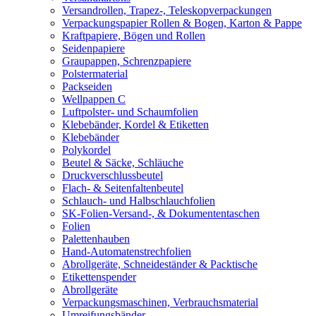
Versandrollen, Trapez-, Teleskopverpackungen
Verpackungspapier Rollen & Bogen, Karton & Pappe
Kraftpapiere, Bögen und Rollen
Seidenpapiere
Graupappen, Schrenzpapiere
Polstermaterial
Packseiden
Wellpappen C
Luftpolster- und Schaumfolien
Klebebänder, Kordel & Etiketten
Klebebänder
Polykordel
Beutel & Säcke, Schläuche
Druckverschlussbeutel
Flach- & Seitenfaltenbeutel
Schlauch- und Halbschlauchfolien
SK-Folien-Versand-, & Dokumententaschen
Folien
Palettenhauben
Hand-Automatenstrechfolien
Abrollgeräte, Schneideständer & Packtische
Etikettenspender
Abrollgeräte
Verpackungsmaschinen, Verbrauchsmaterial
Umreifungsbänder