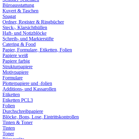
Büroausstattung
Kuvert & Taschen
Spagat
Ordner, Register & Ringbücher
Steck-, Klarsichthüllen
Haft- und Notizblöcke
Schreib- und Markierstifte
Catering & Food
Papier, Formulare, Etiketten, Folien
Papiere weiß
Papiere farbig
Strukturpapiere
Motivpapiere
Formulare
Plotterpapiere und -folien
Additions- und Kassarollen
Etiketten
Etiketten PCL3
Folien
Durchschreibpapiere
Blöcke, Bons, Lose, Eintrittskontrollen
Tinten & Toner
Tinten
Toner