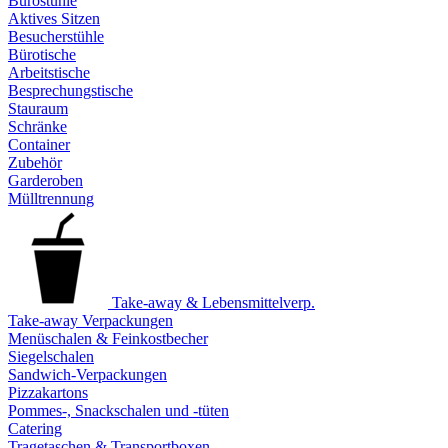
Bürostühle
Aktives Sitzen
Besucherstühle
Bürotische
Arbeitstische
Besprechungstische
Stauraum
Schränke
Container
Zubehör
Garderoben
Mülltrennung
Take-away & Lebensmittelverp.
Take-away Verpackungen
Menüschalen & Feinkostbecher
Siegelschalen
Sandwich-Verpackungen
Pizzakartons
Pommes-, Snackschalen und -tüten
Catering
Tragetaschen & Transportboxen