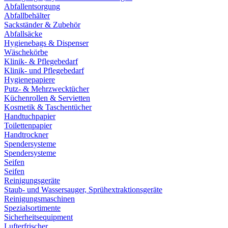
Abfallentsorgung
Abfallbehälter
Sackständer & Zubehör
Abfallsäcke
Hygienebags & Dispenser
Wäschekörbe
Klinik- & Pflegebedarf
Klinik- und Pflegebedarf
Hygienepapiere
Putz- & Mehrzwecktücher
Küchenrollen & Servietten
Kosmetik & Taschentücher
Handtuchpapier
Toilettenpapier
Handtrockner
Spendersysteme
Spendersysteme
Seifen
Seifen
Reinigungsgeräte
Staub- und Wassersauger, Sprühextraktionsgeräte
Reinigungsmaschinen
Spezialsortimente
Sicherheitsequipment
Lufterfrischer