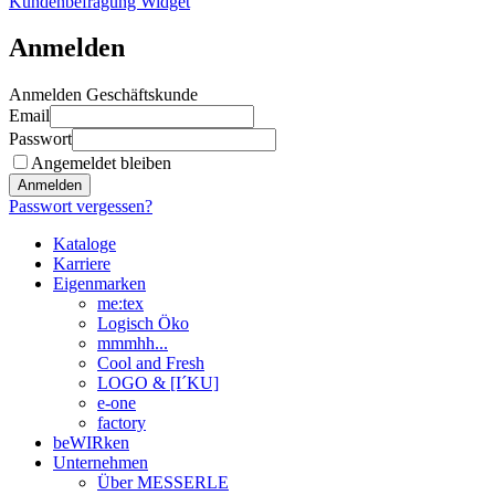
Kundenbefragung Widget
Anmelden
Anmelden Geschäftskunde
Email
Passwort
Angemeldet bleiben
Anmelden
Passwort vergessen?
Kataloge
Karriere
Eigenmarken
me:tex
Logisch Öko
mmmhh...
Cool and Fresh
LOGO & [I´KU]
e-one
factory
beWIRken
Unternehmen
Über MESSERLE