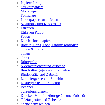
Papiere farbig
Strukturpapiere
Motivpapiere
Formulare
Plotterpapiere und -folien
Additions- und Kassarollen
Etiketten
Etiketten PCL3
Folien
Durchschreibpapiere
Blöcke, Bons, Lose, Eintrittskontrollen
Tinten & Toner
Tinten
Toner
Bürogeräte
Aktenvernichter und Zubehör
Beschriftungsgeräte und Zubehör
Bindegeräte und Zubehör
Laminiergeräte und Zubehör
Diktiergeräte und Zubehör
Rechner
Schreibmaschinen
Drucker, Multifunktionsgeräte und Zubehör
Telefaxgeräte und Zubehör
Schneidemaschinen