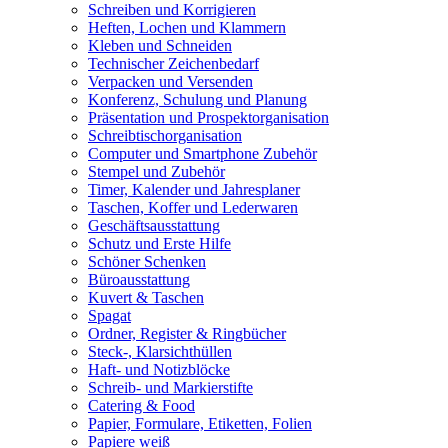
Schreiben und Korrigieren
Heften, Lochen und Klammern
Kleben und Schneiden
Technischer Zeichenbedarf
Verpacken und Versenden
Konferenz, Schulung und Planung
Präsentation und Prospektorganisation
Schreibtischorganisation
Computer und Smartphone Zubehör
Stempel und Zubehör
Timer, Kalender und Jahresplaner
Taschen, Koffer und Lederwaren
Geschäftsausstattung
Schutz und Erste Hilfe
Schöner Schenken
Büroausstattung
Kuvert & Taschen
Spagat
Ordner, Register & Ringbücher
Steck-, Klarsichthüllen
Haft- und Notizblöcke
Schreib- und Markierstifte
Catering & Food
Papier, Formulare, Etiketten, Folien
Papiere weiß