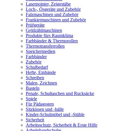
Laserpointer, Zeigestäbe
Loch-, Ösgeräte und Zubehör
Falzmaschinen und Zubehör
Frankiermaschinen und Zubehör
Prüfgeräte
Geldzählmaschinen
Produkte fürs Raumklima
Farbbänder & Thermorollen
Thermotransferrollen
Speichermedien
Farbbänder
Zubehör
Schulbedarf
Hefte, Einbände
Schreiben
Malen, Zeichnen
Basteln
Penale, Schultaschen und Rucksäcke
Spiele
Für Pädagogen
Sitzkissen und -bälle
Kinder-Schulmöbel und -Stühle
Sicherheit
Arbeitsschutz, Sicherheit & Erste Hilfe
Arbeitshandschuhe