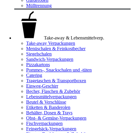
Garderoben
Mülltrennung
Take-away & Lebensmittelverp.
Take-away Verpackungen
Menüschalen & Feinkostbecher
Siegelschalen
Sandwich-Verpackungen
Pizzakartons
Pommes-, Snackschalen und -tüten
Catering
Tragetaschen & Transportboxen
Einweg-Geschirr
Becher, Flaschen & Zubehör
Lebensmittelverpackungen
Beutel & Verschlüsse
Etiketten & Banderolen
Behälter, Dosen & Trays
Obst- & Gemüse-Verpackungen
Fischverpackungen
Feingebäck-Verpackungen