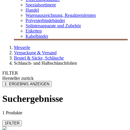
Spezialsortiment
Handel
Warenauszeichnung, Regalpreisleisten
Polyesterbindebänder
Splintenapparate und Zubehör
Etiketten
Kabelbinder
Messerle
Verpackung & Versand
Beutel & Säcke, Schläuche
Schlauch- und Halbschlauchfolien
FILTER
Hersteller
zurück
MESSERLE
1
ERGEBNIS ANZEIGEN
Suchergebnisse
1 Produkte
1
FILTER