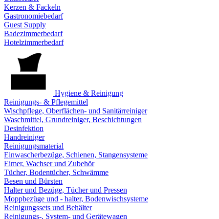
Kerzen & Fackeln
Gastronomiebedarf
Guest Supply
Badezimmerbedarf
Hotelzimmerbedarf
Hygiene & Reinigung
Reinigungs- & Pflegemittel
Wischpflege, Oberflächen- und Sanitärreiniger
Waschmittel, Grundreiniger, Beschichtungen
Desinfektion
Handreiniger
Reinigungsmaterial
Einwascherbezüge, Schienen, Stangensysteme
Eimer, Wachser und Zubehör
Tücher, Bodentücher, Schwämme
Besen und Bürsten
Halter und Bezüge, Tücher und Pressen
Moppbezüge und - halter, Bodenwischsysteme
Reinigungssets und Behälter
Reinigungs-, System- und Gerätewagen