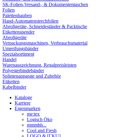
SK-Folien-Versand-, & Dokumententaschen
Folien
Palettenhauben
Hand-Automatenstrechfolien
Abrollgeräte, Schneideständer & Packtische
Etikettenspender
Abrollgeräte
Verpackungsmaschinen, Verbrauchsmaterial
Umreifungsbänder
Spezialsortiment
Handel
Warenauszeichnung, Regalpreisleisten
Polyesterbindebänder
Splintenapparate und Zubehör
Etiketten
Kabelbinder
Kataloge
Karriere
Eigenmarken
me:tex
Logisch Öko
mmmhh...
Cool and Fresh
LOGO & [I´KU]