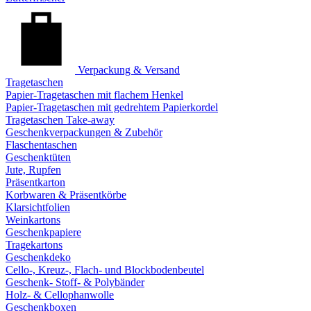
Verpackung & Versand
Tragetaschen
Papier-Tragetaschen mit flachem Henkel
Papier-Tragetaschen mit gedrehtem Papierkordel
Tragetaschen Take-away
Geschenkverpackungen & Zubehör
Flaschentaschen
Geschenktüten
Jute, Rupfen
Präsentkarton
Korbwaren & Präsentkörbe
Klarsichtfolien
Weinkartons
Geschenkpapiere
Tragekartons
Geschenkdeko
Cello-, Kreuz-, Flach- und Blockbodenbeutel
Geschenk- Stoff- & Polybänder
Holz- & Cellophanwolle
Geschenkboxen