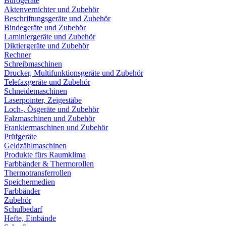
Bürogeräte
Aktenvernichter und Zubehör
Beschriftungsgeräte und Zubehör
Bindegeräte und Zubehör
Laminiergeräte und Zubehör
Diktiergeräte und Zubehör
Rechner
Schreibmaschinen
Drucker, Multifunktionsgeräte und Zubehör
Telefaxgeräte und Zubehör
Schneidemaschinen
Laserpointer, Zeigestäbe
Loch-, Ösgeräte und Zubehör
Falzmaschinen und Zubehör
Frankiermaschinen und Zubehör
Prüfgeräte
Geldzählmaschinen
Produkte fürs Raumklima
Farbbänder & Thermorollen
Thermotransferrollen
Speichermedien
Farbbänder
Zubehör
Schulbedarf
Hefte, Einbände