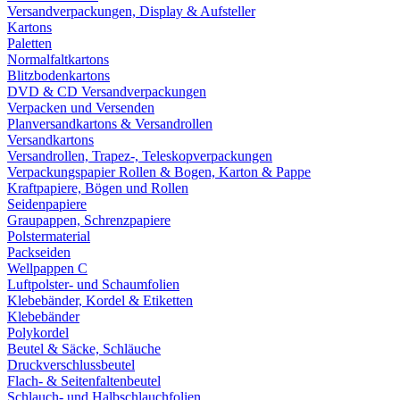
Versandverpackungen, Display & Aufsteller
Kartons
Paletten
Normalfaltkartons
Blitzbodenkartons
DVD & CD Versandverpackungen
Verpacken und Versenden
Planversandkartons & Versandrollen
Versandkartons
Versandrollen, Trapez-, Teleskopverpackungen
Verpackungspapier Rollen & Bogen, Karton & Pappe
Kraftpapiere, Bögen und Rollen
Seidenpapiere
Graupappen, Schrenzpapiere
Polstermaterial
Packseiden
Wellpappen C
Luftpolster- und Schaumfolien
Klebebänder, Kordel & Etiketten
Klebebänder
Polykordel
Beutel & Säcke, Schläuche
Druckverschlussbeutel
Flach- & Seitenfaltenbeutel
Schlauch- und Halbschlauchfolien