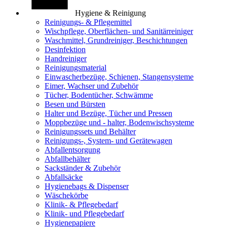
Hygiene & Reinigung
Reinigungs- & Pflegemittel
Wischpflege, Oberflächen- und Sanitärreiniger
Waschmittel, Grundreiniger, Beschichtungen
Desinfektion
Handreiniger
Reinigungsmaterial
Einwascherbezüge, Schienen, Stangensysteme
Eimer, Wachser und Zubehör
Tücher, Bodentücher, Schwämme
Besen und Bürsten
Halter und Bezüge, Tücher und Pressen
Moppbezüge und - halter, Bodenwischsysteme
Reinigungssets und Behälter
Reinigungs-, System- und Gerätewagen
Abfallentsorgung
Abfallbehälter
Sackständer & Zubehör
Abfallsäcke
Hygienebags & Dispenser
Wäschekörbe
Klinik- & Pflegebedarf
Klinik- und Pflegebedarf
Hygienepapiere