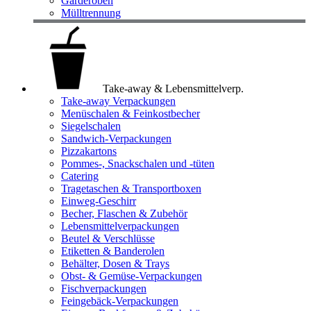
Garderoben
Mülltrennung
Take-away & Lebensmittelverp.
Take-away Verpackungen
Menüschalen & Feinkostbecher
Siegelschalen
Sandwich-Verpackungen
Pizzakartons
Pommes-, Snackschalen und -tüten
Catering
Tragetaschen & Transportboxen
Einweg-Geschirr
Becher, Flaschen & Zubehör
Lebensmittelverpackungen
Beutel & Verschlüsse
Etiketten & Banderolen
Behälter, Dosen & Trays
Obst- & Gemüse-Verpackungen
Fischverpackungen
Feingebäck-Verpackungen