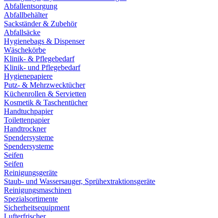
Abfallentsorgung
Abfallbehälter
Sackständer & Zubehör
Abfallsäcke
Hygienebags & Dispenser
Wäschekörbe
Klinik- & Pflegebedarf
Klinik- und Pflegebedarf
Hygienepapiere
Putz- & Mehrzwecktücher
Küchenrollen & Servietten
Kosmetik & Taschentücher
Handtuchpapier
Toilettenpapier
Handtrockner
Spendersysteme
Spendersysteme
Seifen
Seifen
Reinigungsgeräte
Staub- und Wassersauger, Sprühextraktionsgeräte
Reinigungsmaschinen
Spezialsortimente
Sicherheitsequipment
Lufterfrischer