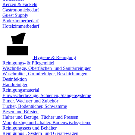
Kerzen & Fackeln
Gastronomiebedarf
Guest Supply
Badezimmerbedarf
Hotelzimmerbedarf
Hygiene & Reinigung
Reinigungs- & Pflegemittel
Wischpflege, Oberflächen- und Sanitärreiniger
Waschmittel, Grundreiniger, Beschichtungen
Desinfektion
Handreiniger
Reinigungsmaterial
Einwascherbezüge, Schienen, Stangensysteme
Eimer, Wachser und Zubehör
Tücher, Bodentücher, Schwämme
Besen und Bürsten
Halter und Bezüge, Tücher und Pressen
Moppbezüge und - halter, Bodenwischsysteme
Reinigungssets und Behälter
Reinigungs-, System- und Gerätewagen