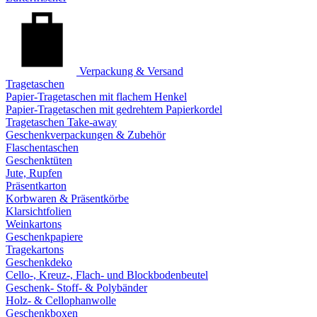
Verpackung & Versand
Tragetaschen
Papier-Tragetaschen mit flachem Henkel
Papier-Tragetaschen mit gedrehtem Papierkordel
Tragetaschen Take-away
Geschenkverpackungen & Zubehör
Flaschentaschen
Geschenktüten
Jute, Rupfen
Präsentkarton
Korbwaren & Präsentkörbe
Klarsichtfolien
Weinkartons
Geschenkpapiere
Tragekartons
Geschenkdeko
Cello-, Kreuz-, Flach- und Blockbodenbeutel
Geschenk- Stoff- & Polybänder
Holz- & Cellophanwolle
Geschenkboxen