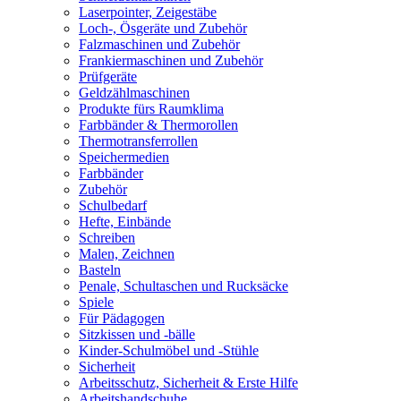
Laserpointer, Zeigestäbe
Loch-, Ösgeräte und Zubehör
Falzmaschinen und Zubehör
Frankiermaschinen und Zubehör
Prüfgeräte
Geldzählmaschinen
Produkte fürs Raumklima
Farbbänder & Thermorollen
Thermotransferrollen
Speichermedien
Farbbänder
Zubehör
Schulbedarf
Hefte, Einbände
Schreiben
Malen, Zeichnen
Basteln
Penale, Schultaschen und Rucksäcke
Spiele
Für Pädagogen
Sitzkissen und -bälle
Kinder-Schulmöbel und -Stühle
Sicherheit
Arbeitsschutz, Sicherheit & Erste Hilfe
Arbeitshandschuhe