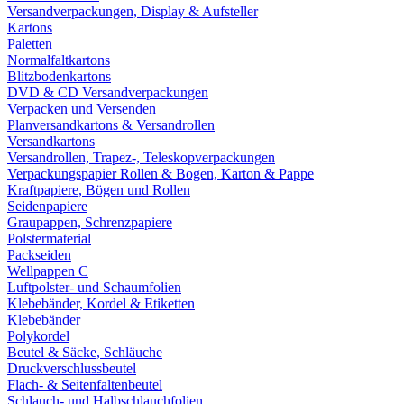
Versandverpackungen, Display & Aufsteller
Kartons
Paletten
Normalfaltkartons
Blitzbodenkartons
DVD & CD Versandverpackungen
Verpacken und Versenden
Planversandkartons & Versandrollen
Versandkartons
Versandrollen, Trapez-, Teleskopverpackungen
Verpackungspapier Rollen & Bogen, Karton & Pappe
Kraftpapiere, Bögen und Rollen
Seidenpapiere
Graupappen, Schrenzpapiere
Polstermaterial
Packseiden
Wellpappen C
Luftpolster- und Schaumfolien
Klebebänder, Kordel & Etiketten
Klebebänder
Polykordel
Beutel & Säcke, Schläuche
Druckverschlussbeutel
Flach- & Seitenfaltenbeutel
Schlauch- und Halbschlauchfolien