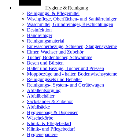
Hygiene & Reinigung
Reinigungs- & Pflegemittel
Wischpflege, Oberflächen- und Sanitärreiniger
Waschmittel, Grundreiniger, Beschichtungen
Desinfektion
Handreiniger
Reinigungsmaterial
Einwascherbezüge, Schienen, Stangensysteme
Eimer, Wachser und Zubehör
Tücher, Bodentücher, Schwämme
Besen und Bürsten
Halter und Bezüge, Tücher und Pressen
Moppbezüge und - halter, Bodenwischsysteme
Reinigungssets und Behälter
Reinigungs-, System- und Gerätewagen
Abfallentsorgung
Abfallbehälter
Sackständer & Zubehör
Abfallsäcke
Hygienebags & Dispenser
Wäschekörbe
Klinik- & Pflegebedarf
Klinik- und Pflegebedarf
Hygienepapiere