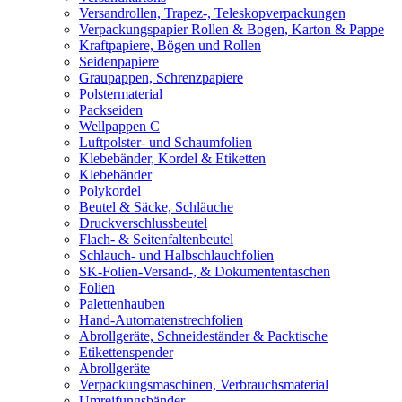
Versandrollen, Trapez-, Teleskopverpackungen
Verpackungspapier Rollen & Bogen, Karton & Pappe
Kraftpapiere, Bögen und Rollen
Seidenpapiere
Graupappen, Schrenzpapiere
Polstermaterial
Packseiden
Wellpappen C
Luftpolster- und Schaumfolien
Klebebänder, Kordel & Etiketten
Klebebänder
Polykordel
Beutel & Säcke, Schläuche
Druckverschlussbeutel
Flach- & Seitenfaltenbeutel
Schlauch- und Halbschlauchfolien
SK-Folien-Versand-, & Dokumententaschen
Folien
Palettenhauben
Hand-Automatenstrechfolien
Abrollgeräte, Schneideständer & Packtische
Etikettenspender
Abrollgeräte
Verpackungsmaschinen, Verbrauchsmaterial
Umreifungsbänder