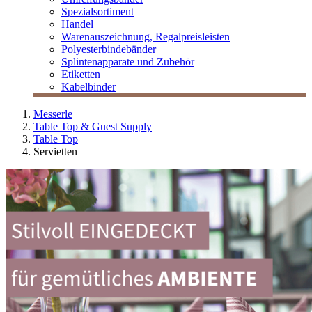
Spezialsortiment
Handel
Warenauszeichnung, Regalpreisleisten
Polyesterbindebänder
Splintenapparate und Zubehör
Etiketten
Kabelbinder
Messerle
Table Top & Guest Supply
Table Top
Servietten