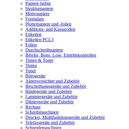
Papiere farbig
Strukturpapiere
Motivpapiere
Formulare
Plotterpapiere und -folien
Additions- und Kassarollen
Etiketten
Etiketten PCL3
Folien
Durchschreibpapiere
Blöcke, Bons, Lose, Eintrittskontrollen
Tinten & Toner
Tinten
Toner
Bürogeräte
Aktenvernichter und Zubehör
Beschriftungsgeräte und Zubehör
Bindegeräte und Zubehör
Laminiergeräte und Zubehör
Diktiergeräte und Zubehör
Rechner
Schreibmaschinen
Drucker, Multifunktionsgeräte und Zubehör
Telefaxgeräte und Zubehör
Schneidemaschinen