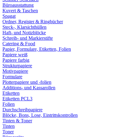
Büroausstattung
Kuvert & Taschen
Spagat
Ordner, Register & Ringbücher
Steck-, Klarsichthüllen
Haft- und Notizblöcke
Schreib- und Markierstifte
Catering & Food
Papier, Formulare, Etiketten, Folien
Papiere weiß
Papiere farbig
Strukturpapiere
Motivpapiere
Formulare
Plotterpapiere und -folien
Additions- und Kassarollen
Etiketten
Etiketten PCL3
Folien
Durchschreibpapiere
Blöcke, Bons, Lose, Eintrittskontrollen
Tinten & Toner
Tinten
Toner