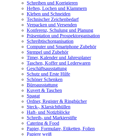
Schreiben und Korrigieren
Heften, Lochen und Klammern
Kleben und Schneiden
Technischer Zeichenbedarf
Verpacken und Versenden
Konferenz, Schulung und Planung
Präsentation und Prospektorganisation
Schreibtischorganisation
Computer und Smartphone Zubehör
Stempel und Zubehör
Timer, Kalender und Jahresplaner
Taschen, Koffer und Lederwaren
Geschäftsausstattung
Schutz und Erste Hilfe
Schöner Schenken
Büroausstattung
Kuvert & Taschen
Spagat
Ordner, Register & Ringbücher
Steck-, Klarsichthüllen
Haft- und Notizblöcke
Schreib- und Markierstifte
Catering & Food
Papier, Formulare, Etiketten, Folien
Papiere weiß