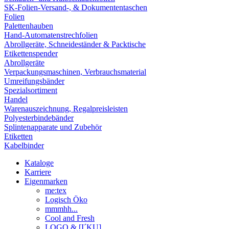
SK-Folien-Versand-, & Dokumententaschen
Folien
Palettenhauben
Hand-Automatenstrechfolien
Abrollgeräte, Schneideständer & Packtische
Etikettenspender
Abrollgeräte
Verpackungsmaschinen, Verbrauchsmaterial
Umreifungsbänder
Spezialsortiment
Handel
Warenauszeichnung, Regalpreisleisten
Polyesterbindebänder
Splintenapparate und Zubehör
Etiketten
Kabelbinder
Kataloge
Karriere
Eigenmarken
me:tex
Logisch Öko
mmmhh...
Cool and Fresh
LOGO & [I´KU]