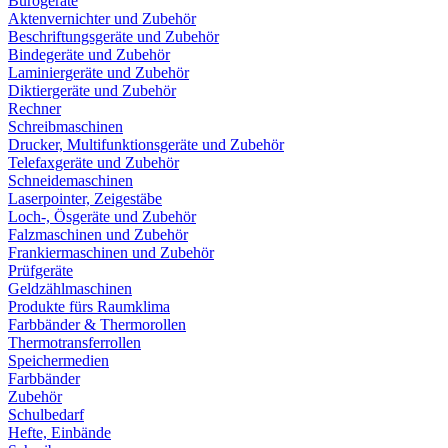
Bürogeräte
Aktenvernichter und Zubehör
Beschriftungsgeräte und Zubehör
Bindegeräte und Zubehör
Laminiergeräte und Zubehör
Diktiergeräte und Zubehör
Rechner
Schreibmaschinen
Drucker, Multifunktionsgeräte und Zubehör
Telefaxgeräte und Zubehör
Schneidemaschinen
Laserpointer, Zeigestäbe
Loch-, Ösgeräte und Zubehör
Falzmaschinen und Zubehör
Frankiermaschinen und Zubehör
Prüfgeräte
Geldzählmaschinen
Produkte fürs Raumklima
Farbbänder & Thermorollen
Thermotransferrollen
Speichermedien
Farbbänder
Zubehör
Schulbedarf
Hefte, Einbände