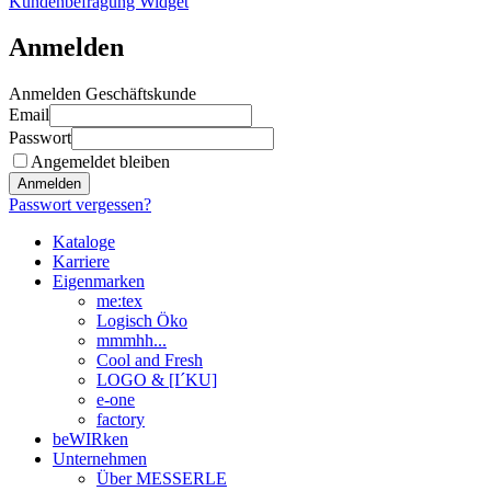
Kundenbefragung Widget
Anmelden
Anmelden Geschäftskunde
Email
Passwort
Angemeldet bleiben
Anmelden
Passwort vergessen?
Kataloge
Karriere
Eigenmarken
me:tex
Logisch Öko
mmmhh...
Cool and Fresh
LOGO & [I´KU]
e-one
factory
beWIRken
Unternehmen
Über MESSERLE