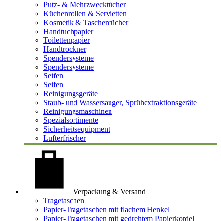
Putz- & Mehrzwecktücher
Küchenrollen & Servietten
Kosmetik & Taschentücher
Handtuchpapier
Toilettenpapier
Handtrockner
Spendersysteme
Spendersysteme
Seifen
Seifen
Reinigungsgeräte
Staub- und Wassersauger, Sprühextraktionsgeräte
Reinigungsmaschinen
Spezialsortimente
Sicherheitsequipment
Lufterfrischer
Verpackung & Versand
Tragetaschen
Papier-Tragetaschen mit flachem Henkel
Papier-Tragetaschen mit gedrehtem Papierkordel