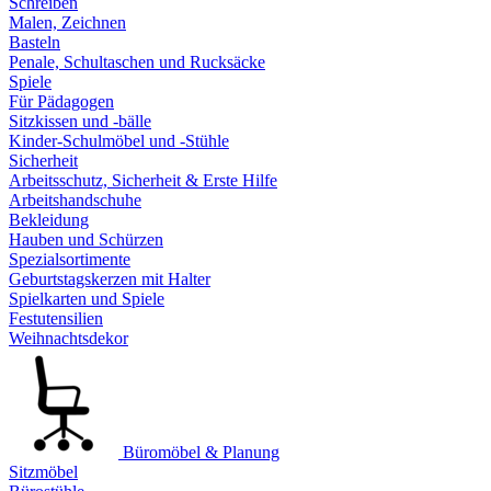
Schreiben
Malen, Zeichnen
Basteln
Penale, Schultaschen und Rucksäcke
Spiele
Für Pädagogen
Sitzkissen und -bälle
Kinder-Schulmöbel und -Stühle
Sicherheit
Arbeitsschutz, Sicherheit & Erste Hilfe
Arbeitshandschuhe
Bekleidung
Hauben und Schürzen
Spezialsortimente
Geburtstagskerzen mit Halter
Spielkarten und Spiele
Festutensilien
Weihnachtsdekor
Büromöbel & Planung
Sitzmöbel