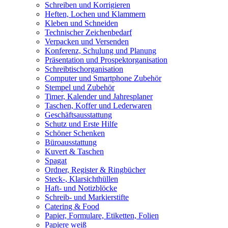
Schreiben und Korrigieren
Heften, Lochen und Klammern
Kleben und Schneiden
Technischer Zeichenbedarf
Verpacken und Versenden
Konferenz, Schulung und Planung
Präsentation und Prospektorganisation
Schreibtischorganisation
Computer und Smartphone Zubehör
Stempel und Zubehör
Timer, Kalender und Jahresplaner
Taschen, Koffer und Lederwaren
Geschäftsausstattung
Schutz und Erste Hilfe
Schöner Schenken
Büroausstattung
Kuvert & Taschen
Spagat
Ordner, Register & Ringbücher
Steck-, Klarsichthüllen
Haft- und Notizblöcke
Schreib- und Markierstifte
Catering & Food
Papier, Formulare, Etiketten, Folien
Papiere weiß