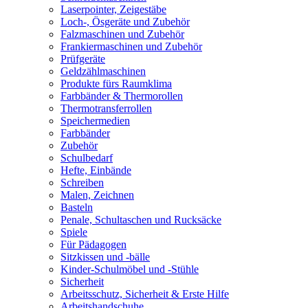
Laserpointer, Zeigestäbe
Loch-, Ösgeräte und Zubehör
Falzmaschinen und Zubehör
Frankiermaschinen und Zubehör
Prüfgeräte
Geldzählmaschinen
Produkte fürs Raumklima
Farbbänder & Thermorollen
Thermotransferrollen
Speichermedien
Farbbänder
Zubehör
Schulbedarf
Hefte, Einbände
Schreiben
Malen, Zeichnen
Basteln
Penale, Schultaschen und Rucksäcke
Spiele
Für Pädagogen
Sitzkissen und -bälle
Kinder-Schulmöbel und -Stühle
Sicherheit
Arbeitsschutz, Sicherheit & Erste Hilfe
Arbeitshandschuhe