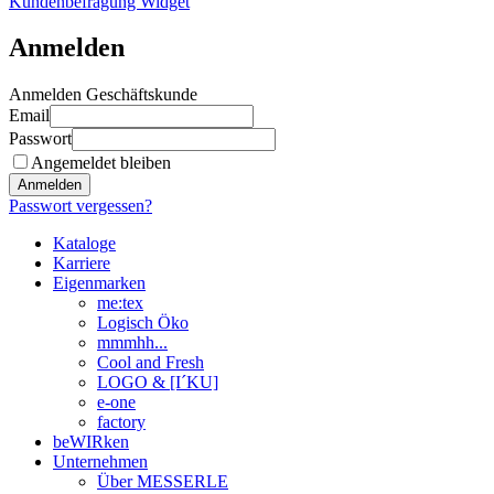
Kundenbefragung Widget
Anmelden
Anmelden Geschäftskunde
Email
Passwort
Angemeldet bleiben
Anmelden
Passwort vergessen?
Kataloge
Karriere
Eigenmarken
me:tex
Logisch Öko
mmmhh...
Cool and Fresh
LOGO & [I´KU]
e-one
factory
beWIRken
Unternehmen
Über MESSERLE