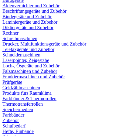
Bürogeräte
Aktenvernichter und Zubehör
Beschriftungsgeräte und Zubehör
Bindegeräte und Zubehör
Laminiergeräte und Zubehör
Diktiergeräte und Zubehör
Rechner
Schreibmaschinen
Drucker, Multifunktionsgeräte und Zubehör
Telefaxgeräte und Zubehör
Schneidemaschinen
Laserpointer, Zeigestäbe
Loch-, Ösgeräte und Zubehör
Falzmaschinen und Zubehör
Frankiermaschinen und Zubehör
Prüfgeräte
Geldzählmaschinen
Produkte fürs Raumklima
Farbbänder & Thermorollen
Thermotransferrollen
Speichermedien
Farbbänder
Zubehör
Schulbedarf
Hefte, Einbände