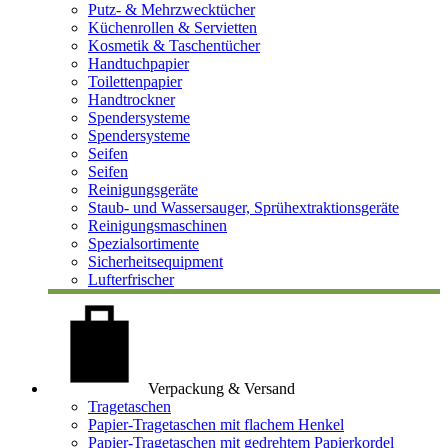
Putz- & Mehrzwecktücher
Küchenrollen & Servietten
Kosmetik & Taschentücher
Handtuchpapier
Toilettenpapier
Handtrockner
Spendersysteme
Spendersysteme
Seifen
Seifen
Reinigungsgeräte
Staub- und Wassersauger, Sprühextraktionsgeräte
Reinigungsmaschinen
Spezialsortimente
Sicherheitsequipment
Lufterfrischer
Verpackung & Versand
Tragetaschen
Papier-Tragetaschen mit flachem Henkel
Papier-Tragetaschen mit gedrehtem Papierkordel