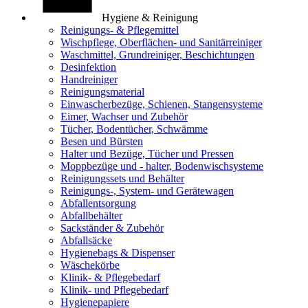
Hygiene & Reinigung
Reinigungs- & Pflegemittel
Wischpflege, Oberflächen- und Sanitärreiniger
Waschmittel, Grundreiniger, Beschichtungen
Desinfektion
Handreiniger
Reinigungsmaterial
Einwascherbezüge, Schienen, Stangensysteme
Eimer, Wachser und Zubehör
Tücher, Bodentücher, Schwämme
Besen und Bürsten
Halter und Bezüge, Tücher und Pressen
Moppbezüge und - halter, Bodenwischsysteme
Reinigungssets und Behälter
Reinigungs-, System- und Gerätewagen
Abfallentsorgung
Abfallbehälter
Sackständer & Zubehör
Abfallsäcke
Hygienebags & Dispenser
Wäschekörbe
Klinik- & Pflegebedarf
Klinik- und Pflegebedarf
Hygienepapiere