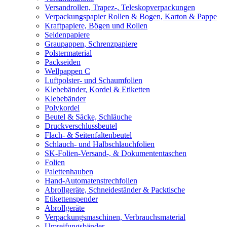
Versandrollen, Trapez-, Teleskopverpackungen
Verpackungspapier Rollen & Bogen, Karton & Pappe
Kraftpapiere, Bögen und Rollen
Seidenpapiere
Graupappen, Schrenzpapiere
Polstermaterial
Packseiden
Wellpappen C
Luftpolster- und Schaumfolien
Klebebänder, Kordel & Etiketten
Klebebänder
Polykordel
Beutel & Säcke, Schläuche
Druckverschlussbeutel
Flach- & Seitenfaltenbeutel
Schlauch- und Halbschlauchfolien
SK-Folien-Versand-, & Dokumententaschen
Folien
Palettenhauben
Hand-Automatenstrechfolien
Abrollgeräte, Schneideständer & Packtische
Etikettenspender
Abrollgeräte
Verpackungsmaschinen, Verbrauchsmaterial
Umreifungsbänder