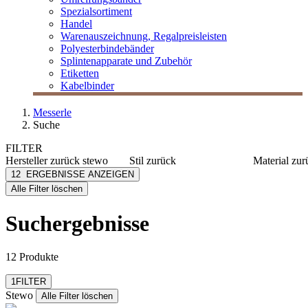
Spezialsortiment
Handel
Warenauszeichnung, Regalpreisleisten
Polyesterbindebänder
Splintenapparate und Zubehör
Etiketten
Kabelbinder
Messerle
Suche
FILTER
Hersteller
zurück
stewo
Stil
zurück
Material
zur
Stewo
Kind
Tissue
12
ERGEBNISSE ANZEIGEN
[e] one
Papier
Alle Filter löschen
[I`KU]
Karton
3L
Suchergebnisse
3M
Abus
mehr anzeigen
12 Produkte
Filter zurücksetzen
1
FILTER
Stewo
Alle Filter löschen