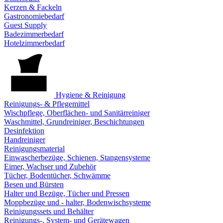
Kerzen & Fackeln
Gastronomiebedarf
Guest Supply
Badezimmerbedarf
Hotelzimmerbedarf
Hygiene & Reinigung
Reinigungs- & Pflegemittel
Wischpflege, Oberflächen- und Sanitärreiniger
Waschmittel, Grundreiniger, Beschichtungen
Desinfektion
Handreiniger
Reinigungsmaterial
Einwascherbezüge, Schienen, Stangensysteme
Eimer, Wachser und Zubehör
Tücher, Bodentücher, Schwämme
Besen und Bürsten
Halter und Bezüge, Tücher und Pressen
Moppbezüge und - halter, Bodenwischsysteme
Reinigungssets und Behälter
Reinigungs-, System- und Gerätewagen