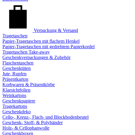
Verpackung & Versand
Tragetaschen
Papier-Tragetaschen mit flachem Henkel
Papier-Tragetaschen mit gedrehtem Papierkordel
Tragetaschen Take-away
Geschenkverpackungen & Zubehör
Flaschentaschen
Geschenktüten
Jute, Rupfen
Präsentkarton
Korbwaren & Präsentkörbe
Klarsichtfolien
Weinkartons
Geschenkpapiere
Tragekartons
Geschenkdeko
Cello-, Kreuz-, Flach- und Blockbodenbeutel
Geschenk- Stoff- & Polybänder
Holz- & Cellophanwolle
Geschenkboxen