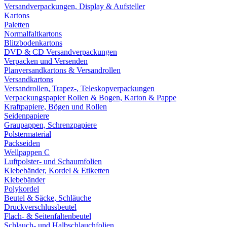
Versandverpackungen, Display & Aufsteller
Kartons
Paletten
Normalfaltkartons
Blitzbodenkartons
DVD & CD Versandverpackungen
Verpacken und Versenden
Planversandkartons & Versandrollen
Versandkartons
Versandrollen, Trapez-, Teleskopverpackungen
Verpackungspapier Rollen & Bogen, Karton & Pappe
Kraftpapiere, Bögen und Rollen
Seidenpapiere
Graupappen, Schrenzpapiere
Polstermaterial
Packseiden
Wellpappen C
Luftpolster- und Schaumfolien
Klebebänder, Kordel & Etiketten
Klebebänder
Polykordel
Beutel & Säcke, Schläuche
Druckverschlussbeutel
Flach- & Seitenfaltenbeutel
Schlauch- und Halbschlauchfolien