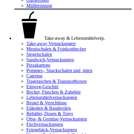
Garderoben
Mülltrennung
Take-away & Lebensmittelverp.
Take-away Verpackungen
Menüschalen & Feinkostbecher
Siegelschalen
Sandwich-Verpackungen
Pizzakartons
Pommes-, Snackschalen und -tüten
Catering
Tragetaschen & Transportboxen
Einweg-Geschirr
Becher, Flaschen & Zubehör
Lebensmittelverpackungen
Beutel & Verschlüsse
Etiketten & Banderolen
Behälter, Dosen & Trays
Obst- & Gemüse-Verpackungen
Fischverpackungen
Feingebäck-Verpackungen