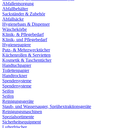
Abfallentsorgung
Abfallbehälter
Sackständer & Zubehör
Abfallsäcke
Hygienebags & Dispenser
Wäschekörbe
Klinik- & Pflegebedarf
Klinik- und Pflegebedarf
Hygienepapiere
Putz- & Mehrzwecktücher
Küchenrollen & Servietten
Kosmetik & Taschentücher
Handtuchpapier
Toilettenpapier
Handtrockner
Spendersysteme
Spendersysteme
Seifen
Seifen
Reinigungsgeräte
Staub- und Wassersauger, Sprühextraktionsgeräte
Reinigungsmaschinen
Spezialsortimente
Sicherheitsequipment
Lufterfrischer