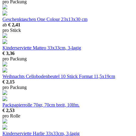
pro Packung
Geschenktaschen One Colour
23x13x30 cm
ab
€ 2,41
pro Stück
Kinderserviette Matteo
33x33cm, 3-lagig
€ 3,36
pro Packung
Weihnachts Cellobodenbeutel
10 Stück Format 11,5x19cm
€ 2,15
pro Packung
Packpapierrolle
70gr, 70cm breit, 10lfm.
€ 2,53
pro Rolle
Kinderserviette Harlie
33x33cm, 3-lagig