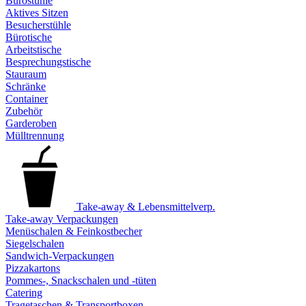
Bürostühle
Aktives Sitzen
Besucherstühle
Bürotische
Arbeitstische
Besprechungstische
Stauraum
Schränke
Container
Zubehör
Garderoben
Mülltrennung
Take-away & Lebensmittelverp.
Take-away Verpackungen
Menüschalen & Feinkostbecher
Siegelschalen
Sandwich-Verpackungen
Pizzakartons
Pommes-, Snackschalen und -tüten
Catering
Tragetaschen & Transportboxen