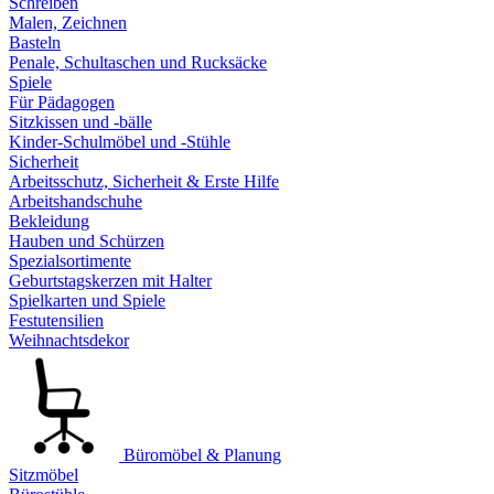
Schreiben
Malen, Zeichnen
Basteln
Penale, Schultaschen und Rucksäcke
Spiele
Für Pädagogen
Sitzkissen und -bälle
Kinder-Schulmöbel und -Stühle
Sicherheit
Arbeitsschutz, Sicherheit & Erste Hilfe
Arbeitshandschuhe
Bekleidung
Hauben und Schürzen
Spezialsortimente
Geburtstagskerzen mit Halter
Spielkarten und Spiele
Festutensilien
Weihnachtsdekor
Büromöbel & Planung
Sitzmöbel