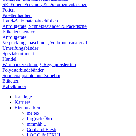
SK-Folien-Versand-, & Dokumententaschen
Folien
Palettenhauben
Hand-Automatenstrechfolien
Abrollgeräte, Schneideständer & Packtische
Etikettenspender
Abrollgeräte
Verpackungsmaschinen, Verbrauchsmaterial
Umreifungsbänder
Spezialsortiment
Handel
Warenauszeichnung, Regalpreisleisten
Polyesterbindebänder
Splintenapparate und Zubehör
Etiketten
Kabelbinder
Kataloge
Karriere
Eigenmarken
me:tex
Logisch Öko
mmmhh...
Cool and Fresh
LOGO & [I´KU]