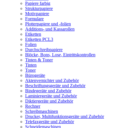
Papiere farbig
Strukturpapiere
Motivpapiere
Formulare
Plotterpapiere und -folien
Additions- und Kassarollen
Etiketten
Etiketten PCL3
Folien
Durchschreibpapiere
Blöcke, Bons, Lose, Eintrittskontrollen
Tinten & Toner
Tinten
Toner
Bürogeräte
Aktenvernichter und Zubehör
Beschriftungsgeräte und Zubehör
Bindegeräte und Zubehör
Laminiergeräte und Zubehör
Diktiergeräte und Zubehör
Rechner
Schreibmaschinen
Drucker, Multifunktionsgeräte und Zubehör
Telefaxgeräte und Zubehör
Schneidemaschinen