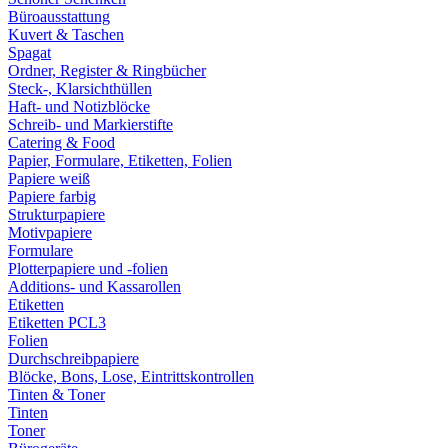
Büroausstattung
Kuvert & Taschen
Spagat
Ordner, Register & Ringbücher
Steck-, Klarsichthüllen
Haft- und Notizblöcke
Schreib- und Markierstifte
Catering & Food
Papier, Formulare, Etiketten, Folien
Papiere weiß
Papiere farbig
Strukturpapiere
Motivpapiere
Formulare
Plotterpapiere und -folien
Additions- und Kassarollen
Etiketten
Etiketten PCL3
Folien
Durchschreibpapiere
Blöcke, Bons, Lose, Eintrittskontrollen
Tinten & Toner
Tinten
Toner