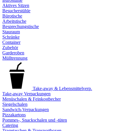
Bürostühle
Aktives Sitzen
Besucherstühle
Bürotische
Arbeitstische
Besprechungstische
Stauraum
Schränke
Container
Zubehör
Garderoben
Mülltrennung
Take-away & Lebensmittelverp.
Take-away Verpackungen
Menüschalen & Feinkostbecher
Siegelschalen
Sandwich-Verpackungen
Pizzakartons
Pommes-, Snackschalen und -tüten
Catering
Tragetaschen & Transportboxen