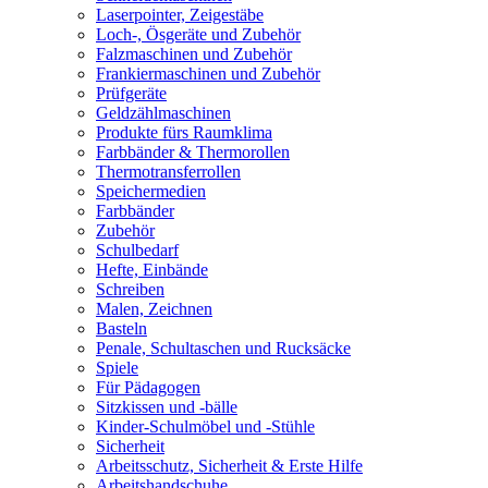
Laserpointer, Zeigestäbe
Loch-, Ösgeräte und Zubehör
Falzmaschinen und Zubehör
Frankiermaschinen und Zubehör
Prüfgeräte
Geldzählmaschinen
Produkte fürs Raumklima
Farbbänder & Thermorollen
Thermotransferrollen
Speichermedien
Farbbänder
Zubehör
Schulbedarf
Hefte, Einbände
Schreiben
Malen, Zeichnen
Basteln
Penale, Schultaschen und Rucksäcke
Spiele
Für Pädagogen
Sitzkissen und -bälle
Kinder-Schulmöbel und -Stühle
Sicherheit
Arbeitsschutz, Sicherheit & Erste Hilfe
Arbeitshandschuhe