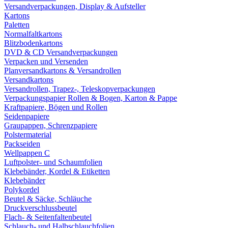
Versandverpackungen, Display & Aufsteller
Kartons
Paletten
Normalfaltkartons
Blitzbodenkartons
DVD & CD Versandverpackungen
Verpacken und Versenden
Planversandkartons & Versandrollen
Versandkartons
Versandrollen, Trapez-, Teleskopverpackungen
Verpackungspapier Rollen & Bogen, Karton & Pappe
Kraftpapiere, Bögen und Rollen
Seidenpapiere
Graupappen, Schrenzpapiere
Polstermaterial
Packseiden
Wellpappen C
Luftpolster- und Schaumfolien
Klebebänder, Kordel & Etiketten
Klebebänder
Polykordel
Beutel & Säcke, Schläuche
Druckverschlussbeutel
Flach- & Seitenfaltenbeutel
Schlauch- und Halbschlauchfolien