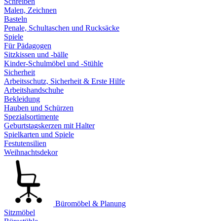
Schreiben
Malen, Zeichnen
Basteln
Penale, Schultaschen und Rucksäcke
Spiele
Für Pädagogen
Sitzkissen und -bälle
Kinder-Schulmöbel und -Stühle
Sicherheit
Arbeitsschutz, Sicherheit & Erste Hilfe
Arbeitshandschuhe
Bekleidung
Hauben und Schürzen
Spezialsortimente
Geburtstagskerzen mit Halter
Spielkarten und Spiele
Festutensilien
Weihnachtsdekor
Büromöbel & Planung
Sitzmöbel