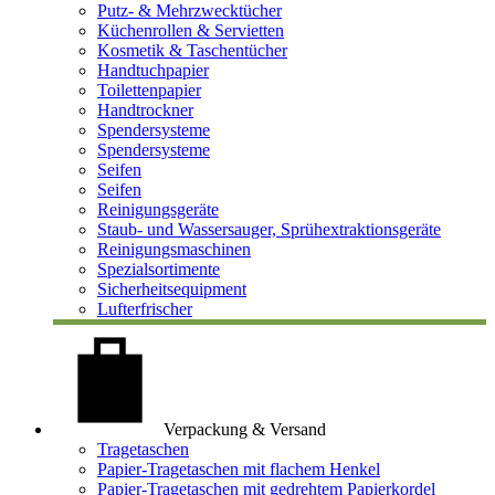
Putz- & Mehrzwecktücher
Küchenrollen & Servietten
Kosmetik & Taschentücher
Handtuchpapier
Toilettenpapier
Handtrockner
Spendersysteme
Spendersysteme
Seifen
Seifen
Reinigungsgeräte
Staub- und Wassersauger, Sprühextraktionsgeräte
Reinigungsmaschinen
Spezialsortimente
Sicherheitsequipment
Lufterfrischer
Verpackung & Versand
Tragetaschen
Papier-Tragetaschen mit flachem Henkel
Papier-Tragetaschen mit gedrehtem Papierkordel