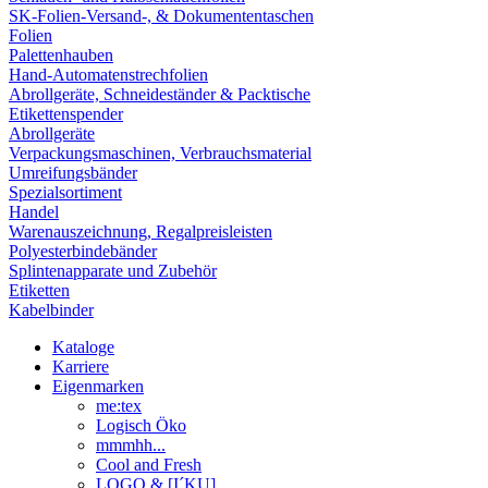
SK-Folien-Versand-, & Dokumententaschen
Folien
Palettenhauben
Hand-Automatenstrechfolien
Abrollgeräte, Schneideständer & Packtische
Etikettenspender
Abrollgeräte
Verpackungsmaschinen, Verbrauchsmaterial
Umreifungsbänder
Spezialsortiment
Handel
Warenauszeichnung, Regalpreisleisten
Polyesterbindebänder
Splintenapparate und Zubehör
Etiketten
Kabelbinder
Kataloge
Karriere
Eigenmarken
me:tex
Logisch Öko
mmmhh...
Cool and Fresh
LOGO & [I´KU]