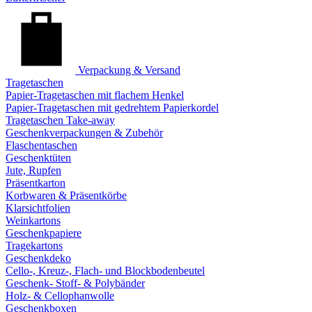
Verpackung & Versand
Tragetaschen
Papier-Tragetaschen mit flachem Henkel
Papier-Tragetaschen mit gedrehtem Papierkordel
Tragetaschen Take-away
Geschenkverpackungen & Zubehör
Flaschentaschen
Geschenktüten
Jute, Rupfen
Präsentkarton
Korbwaren & Präsentkörbe
Klarsichtfolien
Weinkartons
Geschenkpapiere
Tragekartons
Geschenkdeko
Cello-, Kreuz-, Flach- und Blockbodenbeutel
Geschenk- Stoff- & Polybänder
Holz- & Cellophanwolle
Geschenkboxen