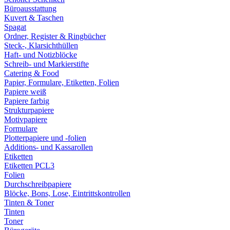
Büroausstattung
Kuvert & Taschen
Spagat
Ordner, Register & Ringbücher
Steck-, Klarsichthüllen
Haft- und Notizblöcke
Schreib- und Markierstifte
Catering & Food
Papier, Formulare, Etiketten, Folien
Papiere weiß
Papiere farbig
Strukturpapiere
Motivpapiere
Formulare
Plotterpapiere und -folien
Additions- und Kassarollen
Etiketten
Etiketten PCL3
Folien
Durchschreibpapiere
Blöcke, Bons, Lose, Eintrittskontrollen
Tinten & Toner
Tinten
Toner