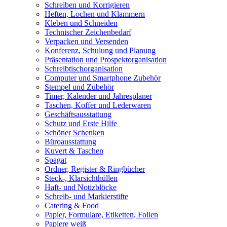
Schreiben und Korrigieren
Heften, Lochen und Klammern
Kleben und Schneiden
Technischer Zeichenbedarf
Verpacken und Versenden
Konferenz, Schulung und Planung
Präsentation und Prospektorganisation
Schreibtischorganisation
Computer und Smartphone Zubehör
Stempel und Zubehör
Timer, Kalender und Jahresplaner
Taschen, Koffer und Lederwaren
Geschäftsausstattung
Schutz und Erste Hilfe
Schöner Schenken
Büroausstattung
Kuvert & Taschen
Spagat
Ordner, Register & Ringbücher
Steck-, Klarsichthüllen
Haft- und Notizblöcke
Schreib- und Markierstifte
Catering & Food
Papier, Formulare, Etiketten, Folien
Papiere weiß