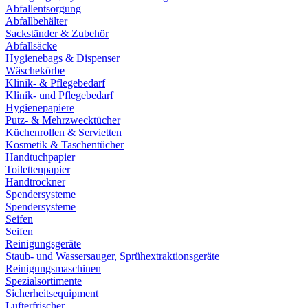
Abfallentsorgung
Abfallbehälter
Sackständer & Zubehör
Abfallsäcke
Hygienebags & Dispenser
Wäschekörbe
Klinik- & Pflegebedarf
Klinik- und Pflegebedarf
Hygienepapiere
Putz- & Mehrzwecktücher
Küchenrollen & Servietten
Kosmetik & Taschentücher
Handtuchpapier
Toilettenpapier
Handtrockner
Spendersysteme
Spendersysteme
Seifen
Seifen
Reinigungsgeräte
Staub- und Wassersauger, Sprühextraktionsgeräte
Reinigungsmaschinen
Spezialsortimente
Sicherheitsequipment
Lufterfrischer