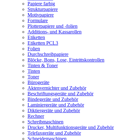
Papiere farbig
Strukturpapiere
Motivpapiere
Formulare
Plotterpapiere und -folien
Additions- und Kassarollen
Etiketten
Etiketten PCL3
Folien
Durchschreibpapiere
Blöcke, Bons, Lose, Eintrittskontrollen
Tinten & Toner
Tinten
Toner
Bürogeräte
Aktenvernichter und Zubehör
Beschriftungsgeräte und Zubehör
Bindegeräte und Zubehör
Laminiergeräte und Zubehör
Diktiergeräte und Zubehör
Rechner
Schreibmaschinen
Drucker, Multifunktionsgeräte und Zubehör
Telefaxgeräte und Zubehör
Schneidemaschinen