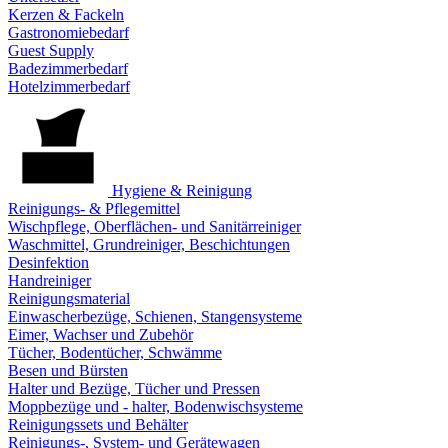
Kerzen & Fackeln
Gastronomiebedarf
Guest Supply
Badezimmerbedarf
Hotelzimmerbedarf
Hygiene & Reinigung
Reinigungs- & Pflegemittel
Wischpflege, Oberflächen- und Sanitärreiniger
Waschmittel, Grundreiniger, Beschichtungen
Desinfektion
Handreiniger
Reinigungsmaterial
Einwascherbezüge, Schienen, Stangensysteme
Eimer, Wachser und Zubehör
Tücher, Bodentücher, Schwämme
Besen und Bürsten
Halter und Bezüge, Tücher und Pressen
Moppbezüge und - halter, Bodenwischsysteme
Reinigungssets und Behälter
Reinigungs-, System- und Gerätewagen