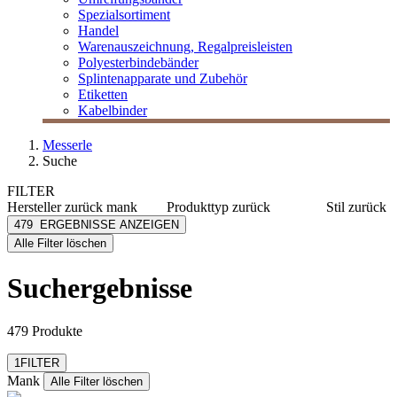
Spezialsortiment
Handel
Warenauszeichnung, Regalpreisleisten
Polyesterbindebänder
Splintenapparate und Zubehör
Etiketten
Kabelbinder
Messerle
Suche
FILTER
Hersteller
zurück
mank
Produkttyp
zurück
Stil
zurück
Mank
Besteckservietten
Basic
479
ERGEBNISSE ANZEIGEN
[e] one
Caps
Muster
Alle Filter löschen
[I`KU]
Deckchen
Kind
3L
Eierwärmer
Floral
Suchergebnisse
3M
Handtuchspender
Eat & D
mehr anzeigen
Abus
Herbal
mehr anzeigen
479 Produkte
Event
Filter zurücksetzen
Natur
1
FILTER
Motiv
Mank
Alle Filter löschen
Maritim