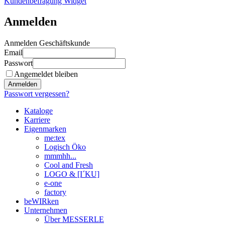
Kundenbefragung Widget
Anmelden
Anmelden Geschäftskunde
Email
Passwort
Angemeldet bleiben
Anmelden
Passwort vergessen?
Kataloge
Karriere
Eigenmarken
me:tex
Logisch Öko
mmmhh...
Cool and Fresh
LOGO & [I´KU]
e-one
factory
beWIRken
Unternehmen
Über MESSERLE