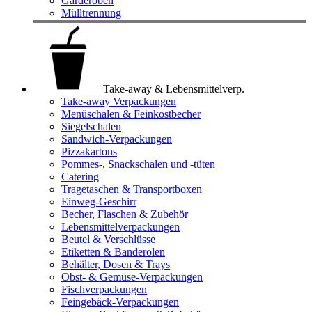
Garderoben
Mülltrennung
Take-away & Lebensmittelverp.
Take-away Verpackungen
Menüschalen & Feinkostbecher
Siegelschalen
Sandwich-Verpackungen
Pizzakartons
Pommes-, Snackschalen und -tüten
Catering
Tragetaschen & Transportboxen
Einweg-Geschirr
Becher, Flaschen & Zubehör
Lebensmittelverpackungen
Beutel & Verschlüsse
Etiketten & Banderolen
Behälter, Dosen & Trays
Obst- & Gemüse-Verpackungen
Fischverpackungen
Feingebäck-Verpackungen