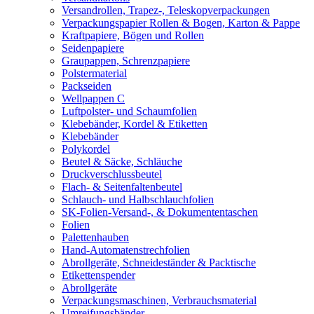
Versandrollen, Trapez-, Teleskopverpackungen
Verpackungspapier Rollen & Bogen, Karton & Pappe
Kraftpapiere, Bögen und Rollen
Seidenpapiere
Graupappen, Schrenzpapiere
Polstermaterial
Packseiden
Wellpappen C
Luftpolster- und Schaumfolien
Klebebänder, Kordel & Etiketten
Klebebänder
Polykordel
Beutel & Säcke, Schläuche
Druckverschlussbeutel
Flach- & Seitenfaltenbeutel
Schlauch- und Halbschlauchfolien
SK-Folien-Versand-, & Dokumententaschen
Folien
Palettenhauben
Hand-Automatenstrechfolien
Abrollgeräte, Schneideständer & Packtische
Etikettenspender
Abrollgeräte
Verpackungsmaschinen, Verbrauchsmaterial
Umreifungsbänder