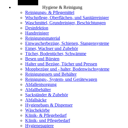
Hygiene & Reinigung
Reinigungs- & Pflegemittel
Wischpflege, Oberflächen- und Sanitärreiniger
Waschmittel, Grundreiniger, Beschichtungen
Desinfektion
Handreiniger
Reinigungsmaterial
Einwascherbezüge, Schienen, Stangensysteme
Eimer, Wachser und Zubehör
Tücher, Bodentücher, Schwämme
Besen und Bürsten
Halter und Bezüge, Tücher und Pressen
Moppbezüge und - halter, Bodenwischsysteme
Reinigungssets und Behälter
Reinigungs-, System- und Gerätewagen
Abfallentsorgung
Abfallbehälter
Sackständer & Zubehör
Abfallsäcke
Hygienebags & Dispenser
Wäschekörbe
Klinik- & Pflegebedarf
Klinik- und Pflegebedarf
Hygienepapiere