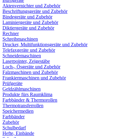
Bürogeräte
Aktenvernichter und Zubehör
Beschriftungsgeräte und Zubehör
Bindegeräte und Zubehör
Laminiergeräte und Zubehör
Diktiergeräte und Zubehör
Rechner
Schreibmaschinen
Drucker, Multifunktionsgeräte und Zubehör
Telefaxgeräte und Zubehör
Schneidemaschinen
Laserpointer, Zeigestäbe
Loch-, Ösgeräte und Zubehör
Falzmaschinen und Zubehör
Frankiermaschinen und Zubehör
Prüfgeräte
Geldzählmaschinen
Produkte fürs Raumklima
Farbbänder & Thermorollen
Thermotransferrollen
Speichermedien
Farbbänder
Zubehör
Schulbedarf
Hefte, Einbände