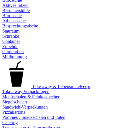
Bürostühle
Aktives Sitzen
Besucherstühle
Bürotische
Arbeitstische
Besprechungstische
Stauraum
Schränke
Container
Zubehör
Garderoben
Mülltrennung
Take-away & Lebensmittelverp.
Take-away Verpackungen
Menüschalen & Feinkostbecher
Siegelschalen
Sandwich-Verpackungen
Pizzakartons
Pommes-, Snackschalen und -tüten
Catering
Tragetaschen & Transportboxen