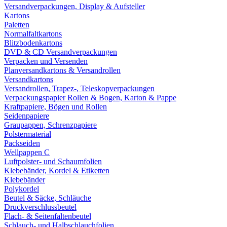
Versandverpackungen, Display & Aufsteller
Kartons
Paletten
Normalfaltkartons
Blitzbodenkartons
DVD & CD Versandverpackungen
Verpacken und Versenden
Planversandkartons & Versandrollen
Versandkartons
Versandrollen, Trapez-, Teleskopverpackungen
Verpackungspapier Rollen & Bogen, Karton & Pappe
Kraftpapiere, Bögen und Rollen
Seidenpapiere
Graupappen, Schrenzpapiere
Polstermaterial
Packseiden
Wellpappen C
Luftpolster- und Schaumfolien
Klebebänder, Kordel & Etiketten
Klebebänder
Polykordel
Beutel & Säcke, Schläuche
Druckverschlussbeutel
Flach- & Seitenfaltenbeutel
Schlauch- und Halbschlauchfolien