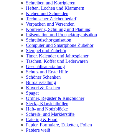
Schreiben und Korrigieren
Heften, Lochen und Klammern
Kleben und Schneiden
Technischer Zeichenbedarf
Verpacken und Versenden
Konferenz, Schulung und Planung
Präsentation und Prospektorganisation
Schreibtischorganisation
Computer und Smartphone Zubehör
Stempel und Zubehör
Timer, Kalender und Jahresplaner
Taschen, Koffer und Lederwaren
Geschäftsausstattung
Schutz und Erste Hilfe
Schöner Schenken
Büroausstattung
Kuvert & Taschen
Spagat
Ordner, Register & Ringbücher
Steck-, Klarsichthüllen
Haft- und Notizblöcke
Schreib- und Markierstifte
Catering & Food
Papier, Formulare, Etiketten, Folien
Papiere weiß