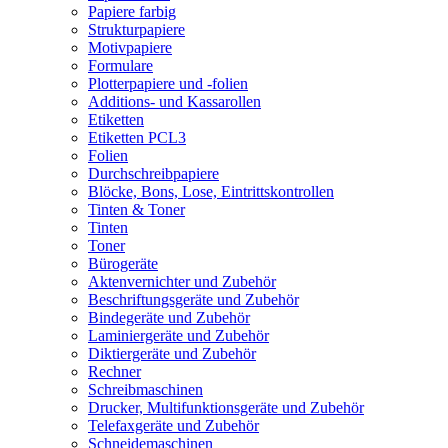
Papiere farbig
Strukturpapiere
Motivpapiere
Formulare
Plotterpapiere und -folien
Additions- und Kassarollen
Etiketten
Etiketten PCL3
Folien
Durchschreibpapiere
Blöcke, Bons, Lose, Eintrittskontrollen
Tinten & Toner
Tinten
Toner
Bürogeräte
Aktenvernichter und Zubehör
Beschriftungsgeräte und Zubehör
Bindegeräte und Zubehör
Laminiergeräte und Zubehör
Diktiergeräte und Zubehör
Rechner
Schreibmaschinen
Drucker, Multifunktionsgeräte und Zubehör
Telefaxgeräte und Zubehör
Schneidemaschinen