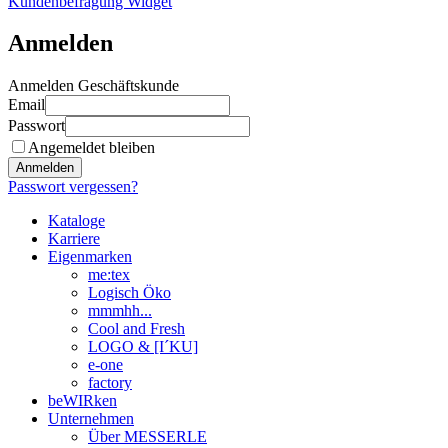
Kundenbefragung Widget
Anmelden
Anmelden Geschäftskunde
Email
Passwort
Angemeldet bleiben
Anmelden
Passwort vergessen?
Kataloge
Karriere
Eigenmarken
me:tex
Logisch Öko
mmmhh...
Cool and Fresh
LOGO & [I´KU]
e-one
factory
beWIRken
Unternehmen
Über MESSERLE