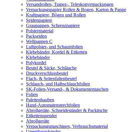
Versandrollen, Trapez-, Teleskopverpackungen
Verpackungspapier Rollen & Bogen, Karton & Pappe
Kraftpapiere, Bögen und Rollen
Seidenpapiere
Graupappen, Schrenzpapiere
Polstermaterial
Packseiden
Wellpappen C
Luftpolster- und Schaumfolien
Klebebänder, Kordel & Etiketten
Klebebänder
Polykordel
Beutel & Säcke, Schläuche
Druckverschlussbeutel
Flach- & Seitenfaltenbeutel
Schlauch- und Halbschlauchfolien
SK-Folien-Versand-, & Dokumententaschen
Folien
Palettenhauben
Hand-Automatenstrechfolien
Abrollgeräte, Schneideständer & Packtische
Etikettenspender
Abrollgeräte
Verpackungsmaschinen, Verbrauchsmaterial
Umreifungsbänder