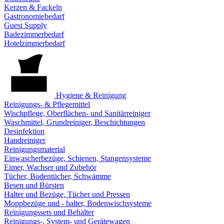
Kerzen & Fackeln
Gastronomiebedarf
Guest Supply
Badezimmerbedarf
Hotelzimmerbedarf
Hygiene & Reinigung
Reinigungs- & Pflegemittel
Wischpflege, Oberflächen- und Sanitärreiniger
Waschmittel, Grundreiniger, Beschichtungen
Desinfektion
Handreiniger
Reinigungsmaterial
Einwascherbezüge, Schienen, Stangensysteme
Eimer, Wachser und Zubehör
Tücher, Bodentücher, Schwämme
Besen und Bürsten
Halter und Bezüge, Tücher und Pressen
Moppbezüge und - halter, Bodenwischsysteme
Reinigungssets und Behälter
Reinigungs-, System- und Gerätewagen