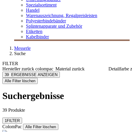
Spezialsortiment
Handel
Warenauszeichnung, Regalpreisleisten
Polyesterbindebänder
Splintenapparate und Zubehör
Etiketten
Kabelbinder
Messerle
Suche
FILTER
Hersteller
zurück
colompac
Material
zurück
Detailfarbe
ColomPac
Karton
braun
39
ERGEBNISSE ANZEIGEN
[e] one
Papier
grau
Alle Filter löschen
[I`KU]
grün
3L
weiß
Suchergebnisse
3M
Abus
mehr anzeigen
39 Produkte
Filter zurücksetzen
1
FILTER
ColomPac
Alle Filter löschen