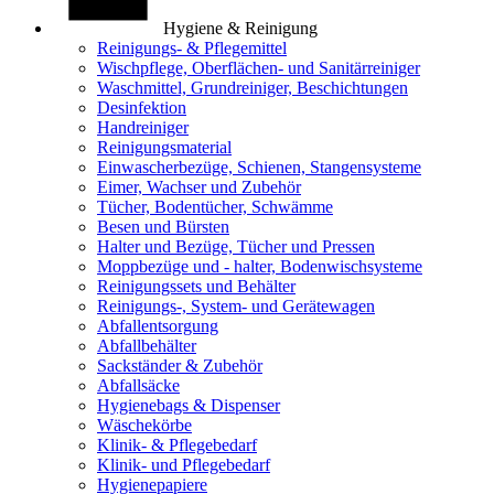
Hygiene & Reinigung
Reinigungs- & Pflegemittel
Wischpflege, Oberflächen- und Sanitärreiniger
Waschmittel, Grundreiniger, Beschichtungen
Desinfektion
Handreiniger
Reinigungsmaterial
Einwascherbezüge, Schienen, Stangensysteme
Eimer, Wachser und Zubehör
Tücher, Bodentücher, Schwämme
Besen und Bürsten
Halter und Bezüge, Tücher und Pressen
Moppbezüge und - halter, Bodenwischsysteme
Reinigungssets und Behälter
Reinigungs-, System- und Gerätewagen
Abfallentsorgung
Abfallbehälter
Sackständer & Zubehör
Abfallsäcke
Hygienebags & Dispenser
Wäschekörbe
Klinik- & Pflegebedarf
Klinik- und Pflegebedarf
Hygienepapiere