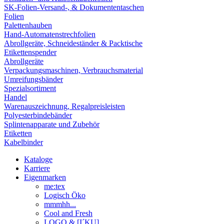
SK-Folien-Versand-, & Dokumententaschen
Folien
Palettenhauben
Hand-Automatenstrechfolien
Abrollgeräte, Schneideständer & Packtische
Etikettenspender
Abrollgeräte
Verpackungsmaschinen, Verbrauchsmaterial
Umreifungsbänder
Spezialsortiment
Handel
Warenauszeichnung, Regalpreisleisten
Polyesterbindebänder
Splintenapparate und Zubehör
Etiketten
Kabelbinder
Kataloge
Karriere
Eigenmarken
me:tex
Logisch Öko
mmmhh...
Cool and Fresh
LOGO & [I´KU]