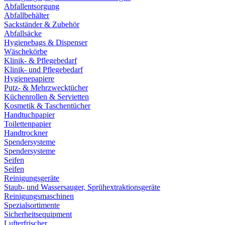
Abfallentsorgung
Abfallbehälter
Sackständer & Zubehör
Abfallsäcke
Hygienebags & Dispenser
Wäschekörbe
Klinik- & Pflegebedarf
Klinik- und Pflegebedarf
Hygienepapiere
Putz- & Mehrzwecktücher
Küchenrollen & Servietten
Kosmetik & Taschentücher
Handtuchpapier
Toilettenpapier
Handtrockner
Spendersysteme
Spendersysteme
Seifen
Seifen
Reinigungsgeräte
Staub- und Wassersauger, Sprühextraktionsgeräte
Reinigungsmaschinen
Spezialsortimente
Sicherheitsequipment
Lufterfrischer