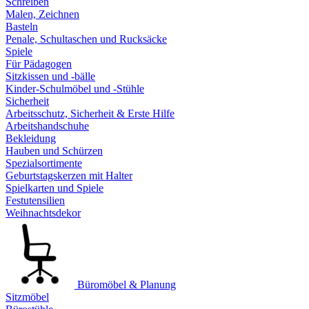
Schreiben
Malen, Zeichnen
Basteln
Penale, Schultaschen und Rucksäcke
Spiele
Für Pädagogen
Sitzkissen und -bälle
Kinder-Schulmöbel und -Stühle
Sicherheit
Arbeitsschutz, Sicherheit & Erste Hilfe
Arbeitshandschuhe
Bekleidung
Hauben und Schürzen
Spezialsortimente
Geburtstagskerzen mit Halter
Spielkarten und Spiele
Festutensilien
Weihnachtsdekor
Büromöbel & Planung
Sitzmöbel