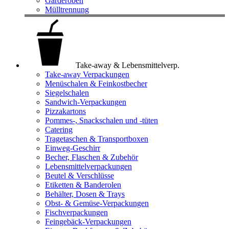
Garderoben
Mülltrennung
Take-away & Lebensmittelverp.
Take-away Verpackungen
Menüschalen & Feinkostbecher
Siegelschalen
Sandwich-Verpackungen
Pizzakartons
Pommes-, Snackschalen und -tüten
Catering
Tragetaschen & Transportboxen
Einweg-Geschirr
Becher, Flaschen & Zubehör
Lebensmittelverpackungen
Beutel & Verschlüsse
Etiketten & Banderolen
Behälter, Dosen & Trays
Obst- & Gemüse-Verpackungen
Fischverpackungen
Feingebäck-Verpackungen