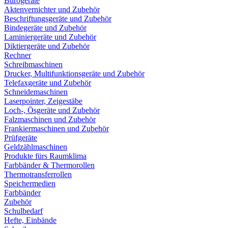
Bürogeräte
Aktenvernichter und Zubehör
Beschriftungsgeräte und Zubehör
Bindegeräte und Zubehör
Laminiergeräte und Zubehör
Diktiergeräte und Zubehör
Rechner
Schreibmaschinen
Drucker, Multifunktionsgeräte und Zubehör
Telefaxgeräte und Zubehör
Schneidemaschinen
Laserpointer, Zeigestäbe
Loch-, Ösgeräte und Zubehör
Falzmaschinen und Zubehör
Frankiermaschinen und Zubehör
Prüfgeräte
Geldzählmaschinen
Produkte fürs Raumklima
Farbbänder & Thermorollen
Thermotransferrollen
Speichermedien
Farbbänder
Zubehör
Schulbedarf
Hefte, Einbände