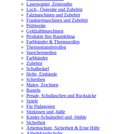
Laserpointer, Zeigestäbe
Loch-, Ösgeräte und Zubehör
Falzmaschinen und Zubehör
Frankiermaschinen und Zubehör
Prüfgeräte
Geldzählmaschinen
Produkte fürs Raumklima
Farbbänder & Thermorollen
Thermotransferrollen
Speichermedien
Farbbänder
Zubehör
Schulbedarf
Hefte, Einbände
Schreiben
Malen, Zeichnen
Basteln
Penale, Schultaschen und Rucksäcke
Spiele
Für Pädagogen
Sitzkissen und -bälle
Kinder-Schulmöbel und -Stühle
Sicherheit
Arbeitsschutz, Sicherheit & Erste Hilfe
Arbeitshandschuhe