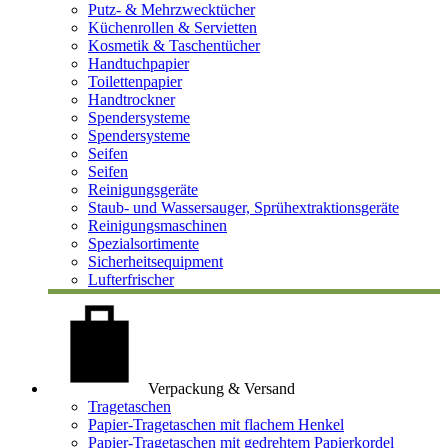
Putz- & Mehrzwecktücher
Küchenrollen & Servietten
Kosmetik & Taschentücher
Handtuchpapier
Toilettenpapier
Handtrockner
Spendersysteme
Spendersysteme
Seifen
Seifen
Reinigungsgeräte
Staub- und Wassersauger, Sprühextraktionsgeräte
Reinigungsmaschinen
Spezialsortimente
Sicherheitsequipment
Lufterfrischer
Verpackung & Versand
Tragetaschen
Papier-Tragetaschen mit flachem Henkel
Papier-Tragetaschen mit gedrehtem Papierkordel