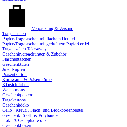
Verpackung & Versand
Tragetaschen
Papier-Tragetaschen mit flachem Henkel
Papier-Tragetaschen mit gedrehtem Papierkordel
Tragetaschen Take-away
Geschenkverpackungen & Zubehör
Flaschentaschen
Geschenktüten
Jute, Rupfen
Präsentkarton
Korbwaren & Präsentkörbe
Klarsichtfolien
Weinkartons
Geschenkpapiere
Tragekartons
Geschenkdeko
Cello-, Kreuz-, Flach- und Blockbodenbeutel
Geschenk- Stoff- & Polybänder
Holz- & Cellophanwolle
Geschenkboxen