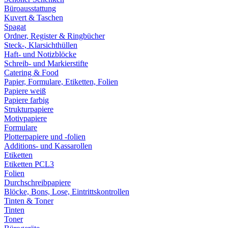
Büroausstattung
Kuvert & Taschen
Spagat
Ordner, Register & Ringbücher
Steck-, Klarsichthüllen
Haft- und Notizblöcke
Schreib- und Markierstifte
Catering & Food
Papier, Formulare, Etiketten, Folien
Papiere weiß
Papiere farbig
Strukturpapiere
Motivpapiere
Formulare
Plotterpapiere und -folien
Additions- und Kassarollen
Etiketten
Etiketten PCL3
Folien
Durchschreibpapiere
Blöcke, Bons, Lose, Eintrittskontrollen
Tinten & Toner
Tinten
Toner