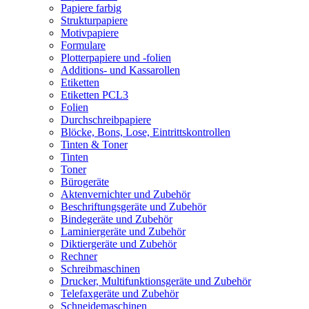
Papiere farbig
Strukturpapiere
Motivpapiere
Formulare
Plotterpapiere und -folien
Additions- und Kassarollen
Etiketten
Etiketten PCL3
Folien
Durchschreibpapiere
Blöcke, Bons, Lose, Eintrittskontrollen
Tinten & Toner
Tinten
Toner
Bürogeräte
Aktenvernichter und Zubehör
Beschriftungsgeräte und Zubehör
Bindegeräte und Zubehör
Laminiergeräte und Zubehör
Diktiergeräte und Zubehör
Rechner
Schreibmaschinen
Drucker, Multifunktionsgeräte und Zubehör
Telefaxgeräte und Zubehör
Schneidemaschinen