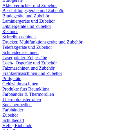
Bürogeräte
Aktenvernichter und Zubehör
Beschriftungsgeräte und Zubehör
Bindegeräte und Zubehör
Laminiergeräte und Zubehör
Diktiergeräte und Zubehör
Rechner
Schreibmaschinen
Drucker, Multifunktionsgeräte und Zubehör
Telefaxgeräte und Zubehör
Schneidemaschinen
Laserpointer, Zeigestäbe
Loch-, Ösgeräte und Zubehör
Falzmaschinen und Zubehör
Frankiermaschinen und Zubehör
Prüfgeräte
Geldzählmaschinen
Produkte fürs Raumklima
Farbbänder & Thermorollen
Thermotransferrollen
Speichermedien
Farbbänder
Zubehör
Schulbedarf
Hefte, Einbände