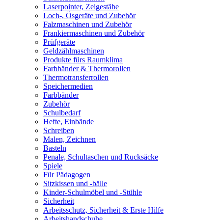
Laserpointer, Zeigestäbe
Loch-, Ösgeräte und Zubehör
Falzmaschinen und Zubehör
Frankiermaschinen und Zubehör
Prüfgeräte
Geldzählmaschinen
Produkte fürs Raumklima
Farbbänder & Thermorollen
Thermotransferrollen
Speichermedien
Farbbänder
Zubehör
Schulbedarf
Hefte, Einbände
Schreiben
Malen, Zeichnen
Basteln
Penale, Schultaschen und Rucksäcke
Spiele
Für Pädagogen
Sitzkissen und -bälle
Kinder-Schulmöbel und -Stühle
Sicherheit
Arbeitsschutz, Sicherheit & Erste Hilfe
Arbeitshandschuhe