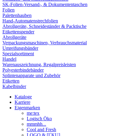
SK-Folien-Versand-, & Dokumententaschen
Folien
Palettenhauben
Hand-Automatenstrechfolien
Abrollgeräte, Schneideständer & Packtische
Etikettenspender
Abrollgeräte
Verpackungsmaschinen, Verbrauchsmaterial
Umreifungsbänder
Spezialsortiment
Handel
Warenauszeichnung, Regalpreisleisten
Polyesterbindebänder
Splintenapparate und Zubehör
Etiketten
Kabelbinder
Kataloge
Karriere
Eigenmarken
me:tex
Logisch Öko
mmmhh...
Cool and Fresh
LOGO & [I´KU]