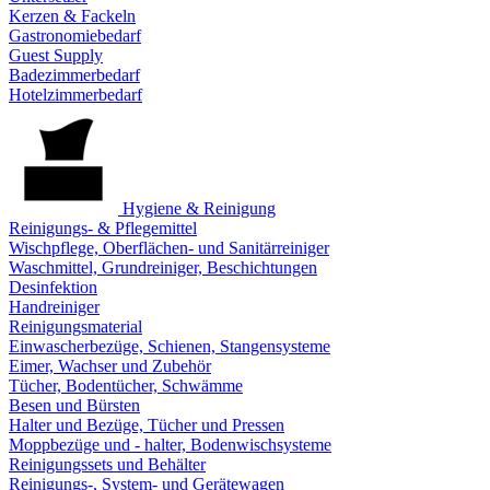
Kerzen & Fackeln
Gastronomiebedarf
Guest Supply
Badezimmerbedarf
Hotelzimmerbedarf
Hygiene & Reinigung
Reinigungs- & Pflegemittel
Wischpflege, Oberflächen- und Sanitärreiniger
Waschmittel, Grundreiniger, Beschichtungen
Desinfektion
Handreiniger
Reinigungsmaterial
Einwascherbezüge, Schienen, Stangensysteme
Eimer, Wachser und Zubehör
Tücher, Bodentücher, Schwämme
Besen und Bürsten
Halter und Bezüge, Tücher und Pressen
Moppbezüge und - halter, Bodenwischsysteme
Reinigungssets und Behälter
Reinigungs-, System- und Gerätewagen