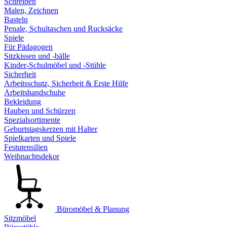
Schreiben
Malen, Zeichnen
Basteln
Penale, Schultaschen und Rucksäcke
Spiele
Für Pädagogen
Sitzkissen und -bälle
Kinder-Schulmöbel und -Stühle
Sicherheit
Arbeitsschutz, Sicherheit & Erste Hilfe
Arbeitshandschuhe
Bekleidung
Hauben und Schürzen
Spezialsortimente
Geburtstagskerzen mit Halter
Spielkarten und Spiele
Festutensilien
Weihnachtsdekor
Büromöbel & Planung
Sitzmöbel