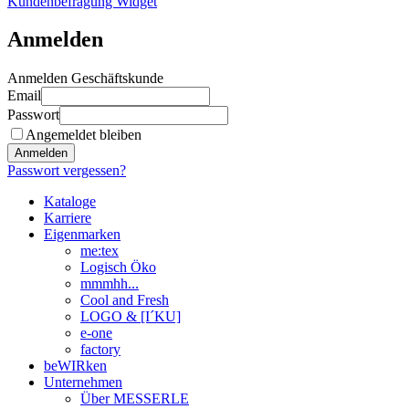
Kundenbefragung Widget
Anmelden
Anmelden Geschäftskunde
Email
Passwort
Angemeldet bleiben
Anmelden
Passwort vergessen?
Kataloge
Karriere
Eigenmarken
me:tex
Logisch Öko
mmmhh...
Cool and Fresh
LOGO & [I´KU]
e-one
factory
beWIRken
Unternehmen
Über MESSERLE