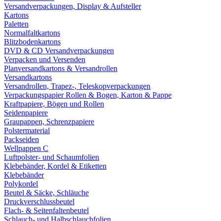
Versandverpackungen, Display & Aufsteller
Kartons
Paletten
Normalfaltkartons
Blitzbodenkartons
DVD & CD Versandverpackungen
Verpacken und Versenden
Planversandkartons & Versandrollen
Versandkartons
Versandrollen, Trapez-, Teleskopverpackungen
Verpackungspapier Rollen & Bogen, Karton & Pappe
Kraftpapiere, Bögen und Rollen
Seidenpapiere
Graupappen, Schrenzpapiere
Polstermaterial
Packseiden
Wellpappen C
Luftpolster- und Schaumfolien
Klebebänder, Kordel & Etiketten
Klebebänder
Polykordel
Beutel & Säcke, Schläuche
Druckverschlussbeutel
Flach- & Seitenfaltenbeutel
Schlauch- und Halbschlauchfolien