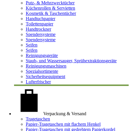
Putz- & Mehrzwecktücher
Küchenrollen & Servietten
Kosmetik & Taschentücher
Handtuchpapier
Toilettenpapier
Handtrockner
Spendersysteme
Spendersysteme
Seifen
Seifen
Reinigungsgeräte
Staub- und Wassersauger, Sprühextraktionsgeräte
Reinigungsmaschinen
Spezialsortimente
Sicherheitsequipment
Lufterfrischer
Verpackung & Versand
Tragetaschen
Papier-Tragetaschen mit flachem Henkel
Papier-Tragetaschen mit gedrehtem Papierkordel