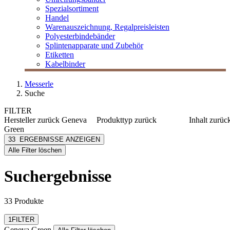
Spezialsortiment
Handel
Warenauszeichnung, Regalpreisleisten
Polyesterbindebänder
Splintenapparate und Zubehör
Etiketten
Kabelbinder
Messerle
Suche
FILTER
Hersteller
zurück
Geneva
Produkttyp
zurück
Inhalt
zurüc
Green
Accessoire
≤ 50 g
Geneva Green
33
ERGEBNISSE ANZEIGEN
Bodylotion
≤ 300 m
[e] one
Alle Filter löschen
Conditioner
300-100
[I`KU]
Duschgel
≥ 1000 
3L
Suchergebnisse
Duschgel/Shampoo-
3M
Kombi
mehr anzeigen
Abus
mehr anzeigen
33 Produkte
Filter zurücksetzen
1
FILTER
Geneva Green