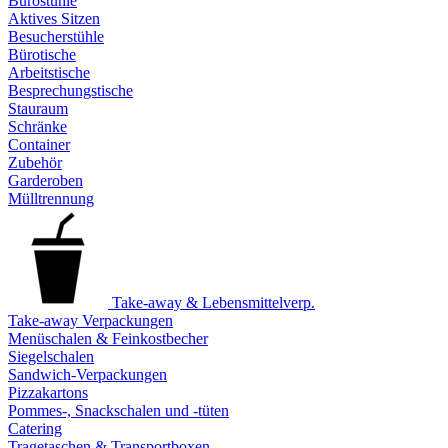
Bürostühle
Aktives Sitzen
Besucherstühle
Bürotische
Arbeitstische
Besprechungstische
Stauraum
Schränke
Container
Zubehör
Garderoben
Mülltrennung
Take-away & Lebensmittelverp.
Take-away Verpackungen
Menüschalen & Feinkostbecher
Siegelschalen
Sandwich-Verpackungen
Pizzakartons
Pommes-, Snackschalen und -tüten
Catering
Tragetaschen & Transportboxen