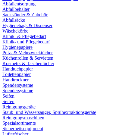
Abfallentsorgung
Abfallbehälter
Sackständer & Zubehör
Abfallsäcke
Hygienebags & Dispenser
Wäschekörbe
Klinik- & Pflegebedarf
Klinik- und Pflegebedarf
Hygienepapiere
Putz- & Mehrzwecktücher
Küchenrollen & Servietten
Kosmetik & Taschentücher
Handtuchpapier
Toilettenpapier
Handtrockner
Spendersysteme
Spendersysteme
Seifen
Seifen
Reinigungsgeräte
Staub- und Wassersauger, Sprühextraktionsgeräte
Reinigungsmaschinen
Spezialsortimente
Sicherheitsequipment
Lufterfrischer