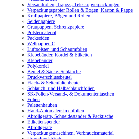
Versandrollen, Trapez-, Teleskopverpackungen
Verpackungspapier Rollen & Bogen, Karton & Pappe
Kraftpapiere, Bögen und Rollen
Seidenpapiere
Graupappen, Schrenzpapiere
Polstermaterial
Packseiden
Wellpappen C
Luftpolster- und Schaumfolien
Klebebänder, Kordel & Etiketten
Klebebänder
Polykordel
Beutel & Säcke, Schläuche
Druckverschlussbeutel
Flach- & Seitenfaltenbeutel
Schlauch- und Halbschlauchfolien
SK-Folien-Versand-, & Dokumententaschen
Folien
Palettenhauben
Hand-Automatenstrechfolien
Abrollgeräte, Schneideständer & Packtische
Etikettenspender
Abrollgeräte
Verpackungsmaschinen, Verbrauchsmaterial
Umreifungsbänder