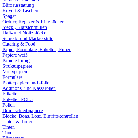
Büroausstattung
Kuvert & Taschen
Spagat
Ordner, Register & Ringbücher
Steck-, Klarsichthüllen
Haft- und Notizblöcke
Schreib- und Markierstifte
Catering & Food
Papier, Formulare, Etiketten, Folien
Papiere weiß
Papiere farbig
Strukturpapiere
Motivpapiere
Formulare
Plotterpapiere und -folien
Additions- und Kassarollen
Etiketten
Etiketten PCL3
Folien
Durchschreibpapiere
Blöcke, Bons, Lose, Eintrittskontrollen
Tinten & Toner
Tinten
Toner