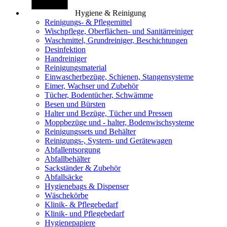
Hygiene & Reinigung
Reinigungs- & Pflegemittel
Wischpflege, Oberflächen- und Sanitärreiniger
Waschmittel, Grundreiniger, Beschichtungen
Desinfektion
Handreiniger
Reinigungsmaterial
Einwascherbezüge, Schienen, Stangensysteme
Eimer, Wachser und Zubehör
Tücher, Bodentücher, Schwämme
Besen und Bürsten
Halter und Bezüge, Tücher und Pressen
Moppbezüge und - halter, Bodenwischsysteme
Reinigungssets und Behälter
Reinigungs-, System- und Gerätewagen
Abfallentsorgung
Abfallbehälter
Sackständer & Zubehör
Abfallsäcke
Hygienebags & Dispenser
Wäschekörbe
Klinik- & Pflegebedarf
Klinik- und Pflegebedarf
Hygienepapiere