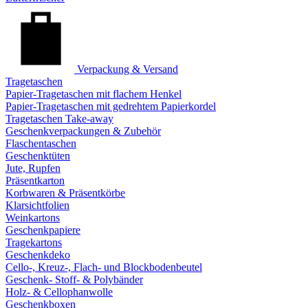
Verpackung & Versand
Tragetaschen
Papier-Tragetaschen mit flachem Henkel
Papier-Tragetaschen mit gedrehtem Papierkordel
Tragetaschen Take-away
Geschenkverpackungen & Zubehör
Flaschentaschen
Geschenktüten
Jute, Rupfen
Präsentkarton
Korbwaren & Präsentkörbe
Klarsichtfolien
Weinkartons
Geschenkpapiere
Tragekartons
Geschenkdeko
Cello-, Kreuz-, Flach- und Blockbodenbeutel
Geschenk- Stoff- & Polybänder
Holz- & Cellophanwolle
Geschenkboxen