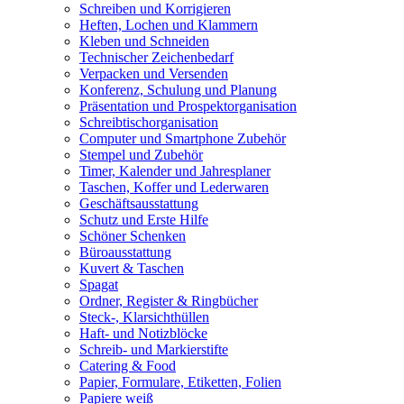
Schreiben und Korrigieren
Heften, Lochen und Klammern
Kleben und Schneiden
Technischer Zeichenbedarf
Verpacken und Versenden
Konferenz, Schulung und Planung
Präsentation und Prospektorganisation
Schreibtischorganisation
Computer und Smartphone Zubehör
Stempel und Zubehör
Timer, Kalender und Jahresplaner
Taschen, Koffer und Lederwaren
Geschäftsausstattung
Schutz und Erste Hilfe
Schöner Schenken
Büroausstattung
Kuvert & Taschen
Spagat
Ordner, Register & Ringbücher
Steck-, Klarsichthüllen
Haft- und Notizblöcke
Schreib- und Markierstifte
Catering & Food
Papier, Formulare, Etiketten, Folien
Papiere weiß