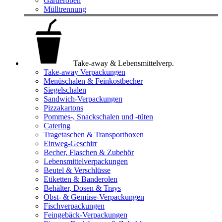
Garderoben
Mülltrennung
Take-away & Lebensmittelverp.
Take-away Verpackungen
Menüschalen & Feinkostbecher
Siegelschalen
Sandwich-Verpackungen
Pizzakartons
Pommes-, Snackschalen und -tüten
Catering
Tragetaschen & Transportboxen
Einweg-Geschirr
Becher, Flaschen & Zubehör
Lebensmittelverpackungen
Beutel & Verschlüsse
Etiketten & Banderolen
Behälter, Dosen & Trays
Obst- & Gemüse-Verpackungen
Fischverpackungen
Feingebäck-Verpackungen