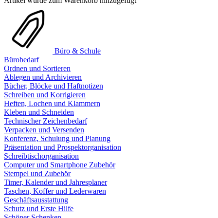
Artikel wurde zum Warenkorb hinzugefügt
Büro & Schule
Bürobedarf
Ordnen und Sortieren
Ablegen und Archivieren
Bücher, Blöcke und Haftnotizen
Schreiben und Korrigieren
Heften, Lochen und Klammern
Kleben und Schneiden
Technischer Zeichenbedarf
Verpacken und Versenden
Konferenz, Schulung und Planung
Präsentation und Prospektorganisation
Schreibtischorganisation
Computer und Smartphone Zubehör
Stempel und Zubehör
Timer, Kalender und Jahresplaner
Taschen, Koffer und Lederwaren
Geschäftsausstattung
Schutz und Erste Hilfe
Schöner Schenken