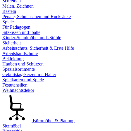
Schreiben
Malen, Zeichnen
Basteln
Penale, Schultaschen und Rucksäcke
Spiele
Für Pädagogen
Sitzkissen und -bälle
Kinder-Schulmöbel und -Stühle
Sicherheit
Arbeitsschutz, Sicherheit & Erste Hilfe
Arbeitshandschuhe
Bekleidung
Hauben und Schürzen
Spezialsortimente
Geburtstagskerzen mit Halter
Spielkarten und Spiele
Festutensilien
Weihnachtsdekor
Büromöbel & Planung
Sitzmöbel