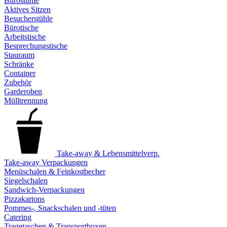
Bürostühle
Aktives Sitzen
Besucherstühle
Bürotische
Arbeitstische
Besprechungstische
Stauraum
Schränke
Container
Zubehör
Garderoben
Mülltrennung
Take-away & Lebensmittelverp.
Take-away Verpackungen
Menüschalen & Feinkostbecher
Siegelschalen
Sandwich-Verpackungen
Pizzakartons
Pommes-, Snackschalen und -tüten
Catering
Tragetaschen & Transportboxen