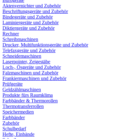
Bürogeräte
Aktenvernichter und Zubehör
Beschriftungsgeräte und Zubehör
Bindegeräte und Zubehör
Laminiergeräte und Zubehör
Diktiergeräte und Zubehör
Rechner
Schreibmaschinen
Drucker, Multifunktionsgeräte und Zubehör
Telefaxgeräte und Zubehör
Schneidemaschinen
Laserpointer, Zeigestäbe
Loch-, Ösgeräte und Zubehör
Falzmaschinen und Zubehör
Frankiermaschinen und Zubehör
Prüfgeräte
Geldzählmaschinen
Produkte fürs Raumklima
Farbbänder & Thermorollen
Thermotransferrollen
Speichermedien
Farbbänder
Zubehör
Schulbedarf
Hefte, Einbände