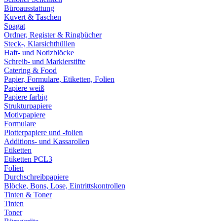
Büroausstattung
Kuvert & Taschen
Spagat
Ordner, Register & Ringbücher
Steck-, Klarsichthüllen
Haft- und Notizblöcke
Schreib- und Markierstifte
Catering & Food
Papier, Formulare, Etiketten, Folien
Papiere weiß
Papiere farbig
Strukturpapiere
Motivpapiere
Formulare
Plotterpapiere und -folien
Additions- und Kassarollen
Etiketten
Etiketten PCL3
Folien
Durchschreibpapiere
Blöcke, Bons, Lose, Eintrittskontrollen
Tinten & Toner
Tinten
Toner