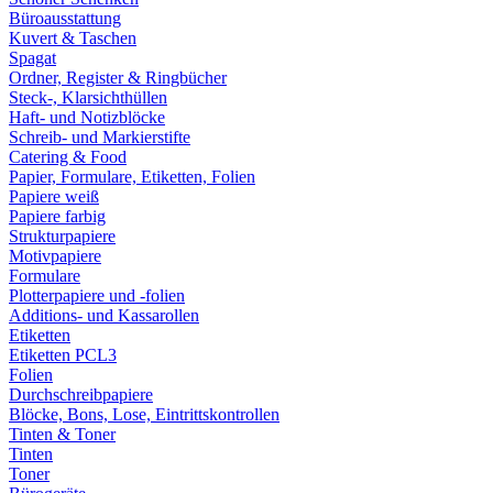
Büroausstattung
Kuvert & Taschen
Spagat
Ordner, Register & Ringbücher
Steck-, Klarsichthüllen
Haft- und Notizblöcke
Schreib- und Markierstifte
Catering & Food
Papier, Formulare, Etiketten, Folien
Papiere weiß
Papiere farbig
Strukturpapiere
Motivpapiere
Formulare
Plotterpapiere und -folien
Additions- und Kassarollen
Etiketten
Etiketten PCL3
Folien
Durchschreibpapiere
Blöcke, Bons, Lose, Eintrittskontrollen
Tinten & Toner
Tinten
Toner