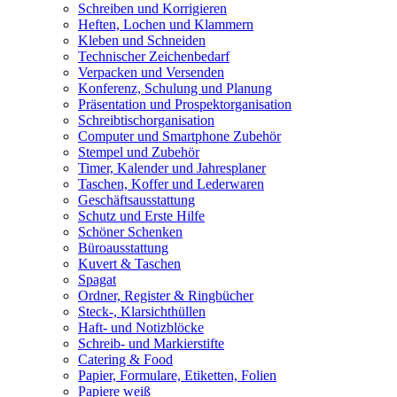
Schreiben und Korrigieren
Heften, Lochen und Klammern
Kleben und Schneiden
Technischer Zeichenbedarf
Verpacken und Versenden
Konferenz, Schulung und Planung
Präsentation und Prospektorganisation
Schreibtischorganisation
Computer und Smartphone Zubehör
Stempel und Zubehör
Timer, Kalender und Jahresplaner
Taschen, Koffer und Lederwaren
Geschäftsausstattung
Schutz und Erste Hilfe
Schöner Schenken
Büroausstattung
Kuvert & Taschen
Spagat
Ordner, Register & Ringbücher
Steck-, Klarsichthüllen
Haft- und Notizblöcke
Schreib- und Markierstifte
Catering & Food
Papier, Formulare, Etiketten, Folien
Papiere weiß