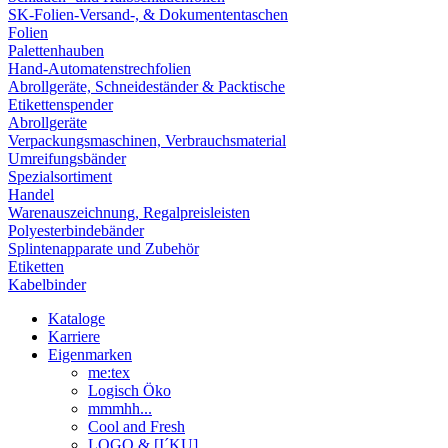
SK-Folien-Versand-, & Dokumententaschen
Folien
Palettenhauben
Hand-Automatenstrechfolien
Abrollgeräte, Schneideständer & Packtische
Etikettenspender
Abrollgeräte
Verpackungsmaschinen, Verbrauchsmaterial
Umreifungsbänder
Spezialsortiment
Handel
Warenauszeichnung, Regalpreisleisten
Polyesterbindebänder
Splintenapparate und Zubehör
Etiketten
Kabelbinder
Kataloge
Karriere
Eigenmarken
me:tex
Logisch Öko
mmmhh...
Cool and Fresh
LOGO & [I´KU]