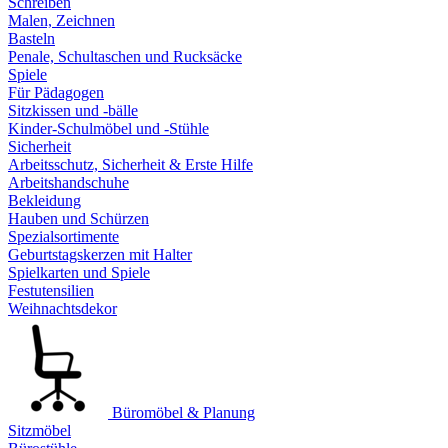
Schreiben
Malen, Zeichnen
Basteln
Penale, Schultaschen und Rucksäcke
Spiele
Für Pädagogen
Sitzkissen und -bälle
Kinder-Schulmöbel und -Stühle
Sicherheit
Arbeitsschutz, Sicherheit & Erste Hilfe
Arbeitshandschuhe
Bekleidung
Hauben und Schürzen
Spezialsortimente
Geburtstagskerzen mit Halter
Spielkarten und Spiele
Festutensilien
Weihnachtsdekor
Büromöbel & Planung
Sitzmöbel