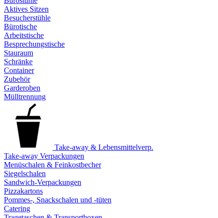
Bürostühle
Aktives Sitzen
Besucherstühle
Bürotische
Arbeitstische
Besprechungstische
Stauraum
Schränke
Container
Zubehör
Garderoben
Mülltrennung
Take-away & Lebensmittelverp.
Take-away Verpackungen
Menüschalen & Feinkostbecher
Siegelschalen
Sandwich-Verpackungen
Pizzakartons
Pommes-, Snackschalen und -tüten
Catering
Tragetaschen & Transportboxen