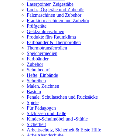
Laserpointer, Zeigestäbe
Loch-, Ösgeräte und Zubehör
Falzmaschinen und Zubehör
Frankiermaschinen und Zubehör
Prüfgeräte
Geldzählmaschinen
Produkte fürs Raumklima
Farbbänder & Thermorollen
Thermotransferrollen
Speichermedien
Farbbänder
Zubehör
Schulbedarf
Hefte, Einbände
Schreiben
Malen, Zeichnen
Basteln
Penale, Schultaschen und Rucksäcke
Spiele
Für Pädagogen
Sitzkissen und -bälle
Kinder-Schulmöbel und -Stühle
Sicherheit
Arbeitsschutz, Sicherheit & Erste Hilfe
Arbeitshandschuhe