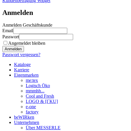
Kundenbefragung Widget
Anmelden
Anmelden Geschäftskunde
Email
Passwort
Angemeldet bleiben
Anmelden
Passwort vergessen?
Kataloge
Karriere
Eigenmarken
me:tex
Logisch Öko
mmmhh...
Cool and Fresh
LOGO & [I´KU]
e-one
factory
beWIRken
Unternehmen
Über MESSERLE