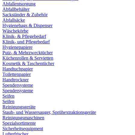
Abfallentsorgung
Abfallbehälter
Sackständer & Zubehör
Abfallsäcke
Hygienebags & Dispenser
Wäschekörbe
Klinik- & Pflegebedarf
Klinik- und Pflegebedarf
Hygienepapiere
Putz- & Mehrzwecktücher
Küchenrollen & Servietten
Kosmetik & Taschentücher
Handtuchpapier
Toilettenpapier
Handtrockner
Spendersysteme
Spendersysteme
Seifen
Seifen
Reinigungsgeräte
Staub- und Wassersauger, Sprühextraktionsgeräte
Reinigungsmaschinen
Spezialsortimente
Sicherheitsequipment
Lufterfrischer