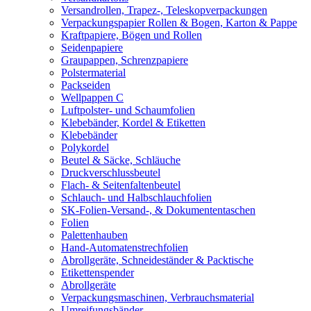
Versandrollen, Trapez-, Teleskopverpackungen
Verpackungspapier Rollen & Bogen, Karton & Pappe
Kraftpapiere, Bögen und Rollen
Seidenpapiere
Graupappen, Schrenzpapiere
Polstermaterial
Packseiden
Wellpappen C
Luftpolster- und Schaumfolien
Klebebänder, Kordel & Etiketten
Klebebänder
Polykordel
Beutel & Säcke, Schläuche
Druckverschlussbeutel
Flach- & Seitenfaltenbeutel
Schlauch- und Halbschlauchfolien
SK-Folien-Versand-, & Dokumententaschen
Folien
Palettenhauben
Hand-Automatenstrechfolien
Abrollgeräte, Schneideständer & Packtische
Etikettenspender
Abrollgeräte
Verpackungsmaschinen, Verbrauchsmaterial
Umreifungsbänder