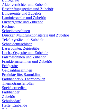
Bürogeräte
Aktenvernichter und Zubehör
Beschriftungsgeräte und Zubehör
Bindegeräte und Zubehör
Laminiergeräte und Zubehör
Diktiergeräte und Zubehör
Rechner
Schreibmaschinen
Drucker, Multifunktionsgeräte und Zubehör
Telefaxgeräte und Zubehör
Schneidemaschinen
Laserpointer, Zeigestäbe
Loch-, Ösgeräte und Zubehör
Falzmaschinen und Zubehör
Frankiermaschinen und Zubehör
Prüfgeräte
Geldzählmaschinen
Produkte fürs Raumklima
Farbbänder & Thermorollen
Thermotransferrollen
Speichermedien
Farbbänder
Zubehör
Schulbedarf
Hefte, Einbände