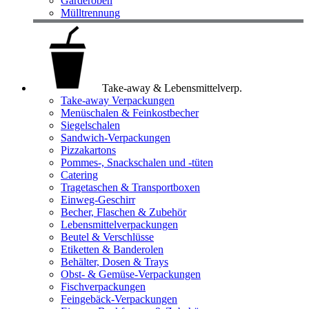
Garderoben
Mülltrennung
Take-away & Lebensmittelverp.
Take-away Verpackungen
Menüschalen & Feinkostbecher
Siegelschalen
Sandwich-Verpackungen
Pizzakartons
Pommes-, Snackschalen und -tüten
Catering
Tragetaschen & Transportboxen
Einweg-Geschirr
Becher, Flaschen & Zubehör
Lebensmittelverpackungen
Beutel & Verschlüsse
Etiketten & Banderolen
Behälter, Dosen & Trays
Obst- & Gemüse-Verpackungen
Fischverpackungen
Feingebäck-Verpackungen