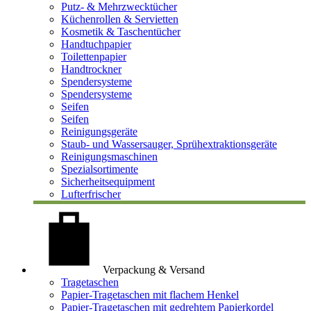
Putz- & Mehrzwecktücher
Küchenrollen & Servietten
Kosmetik & Taschentücher
Handtuchpapier
Toilettenpapier
Handtrockner
Spendersysteme
Spendersysteme
Seifen
Seifen
Reinigungsgeräte
Staub- und Wassersauger, Sprühextraktionsgeräte
Reinigungsmaschinen
Spezialsortimente
Sicherheitsequipment
Lufterfrischer
Verpackung & Versand
Tragetaschen
Papier-Tragetaschen mit flachem Henkel
Papier-Tragetaschen mit gedrehtem Papierkordel