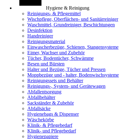
Hygiene & Reinigung
Reinigungs- & Pflegemittel
Wischpflege, Oberflächen- und Sanitärreiniger
Waschmittel, Grundreiniger, Beschichtungen
Desinfektion
Handreiniger
Reinigungsmaterial
Einwascherbezüge, Schienen, Stangensysteme
Eimer, Wachser und Zubehör
Tücher, Bodentücher, Schwämme
Besen und Bürsten
Halter und Bezüge, Tücher und Pressen
Moppbezüge und - halter, Bodenwischsysteme
Reinigungssets und Behälter
Reinigungs-, System- und Gerätewagen
Abfallentsorgung
Abfallbehälter
Sackständer & Zubehör
Abfallsäcke
Hygienebags & Dispenser
Wäschekörbe
Klinik- & Pflegebedarf
Klinik- und Pflegebedarf
Hygienepapiere