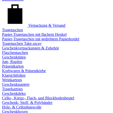
Verpackung & Versand
Tragetaschen
Papier-Tragetaschen mit flachem Henkel
Papier-Tragetaschen mit gedrehtem Papierkordel
Tragetaschen Take-away
Geschenkverpackungen & Zubehör
Flaschentaschen
Geschenktüten
Jute, Rupfen
Präsentkarton
Korbwaren & Präsentkörbe
Klarsichtfolien
Weinkartons
Geschenkpapiere
Tragekartons
Geschenkdeko
Cello-, Kreuz-, Flach- und Blockbodenbeutel
Geschenk- Stoff- & Polybänder
Holz- & Cellophanwolle
Geschenkboxen