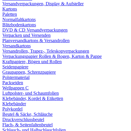
Versandverpackungen, Display & Aufsteller
Kartons
Paletten
Normalfaltkartons
Blitzbodenkartons
DVD & CD Versandverpackungen
Verpacken und Versenden
Planversandkartons & Versandrollen
Versandkartons
Versandrollen, Trapez-, Teleskopverpackungen
Verpackungspapier Rollen & Bogen, Karton & Pappe
Kraftpapiere, Bögen und Rollen
Seidenpapiere
Graupappen, Schrenzpapiere
Polstermaterial
Packseiden
Wellpappen C
Luftpolster- und Schaumfolien
Klebebänder, Kordel & Etiketten
Klebebänder
Polykordel
Beutel & Säcke, Schläuche
Druckverschlussbeutel
Flach- & Seitenfaltenbeutel
Schlauch- und Halbschlauchfolien