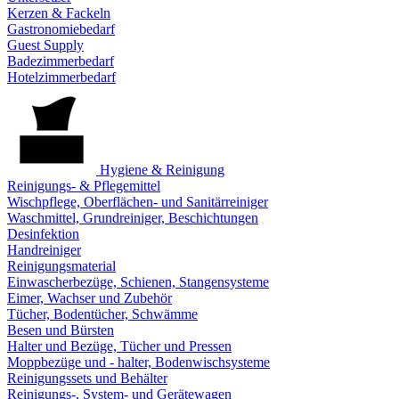
Kerzen & Fackeln
Gastronomiebedarf
Guest Supply
Badezimmerbedarf
Hotelzimmerbedarf
Hygiene & Reinigung
Reinigungs- & Pflegemittel
Wischpflege, Oberflächen- und Sanitärreiniger
Waschmittel, Grundreiniger, Beschichtungen
Desinfektion
Handreiniger
Reinigungsmaterial
Einwascherbezüge, Schienen, Stangensysteme
Eimer, Wachser und Zubehör
Tücher, Bodentücher, Schwämme
Besen und Bürsten
Halter und Bezüge, Tücher und Pressen
Moppbezüge und - halter, Bodenwischsysteme
Reinigungssets und Behälter
Reinigungs-, System- und Gerätewagen