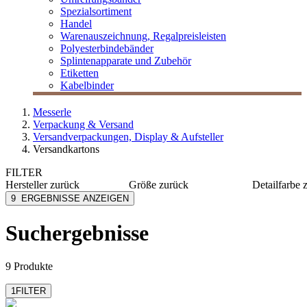
Spezialsortiment
Handel
Warenauszeichnung, Regalpreisleisten
Polyesterbindebänder
Splintenapparate und Zubehör
Etiketten
Kabelbinder
Messerle
Verpackung & Versand
Versandverpackungen, Display & Aufsteller
Versandkartons
FILTER
Hersteller
zurück
Größe
zurück
Detailfarbe
ColomPac
348x246x47 mm
braun
9
ERGEBNISSE ANZEIGEN
Elco Papier
237x225x123 mm
gelb/gra
Nips
237x170x46 mm
weiß
Suchergebnisse
9 Produkte
1
FILTER