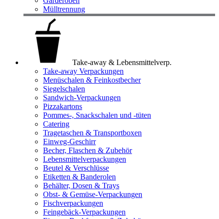
Garderoben
Mülltrennung
Take-away & Lebensmittelverp.
Take-away Verpackungen
Menüschalen & Feinkostbecher
Siegelschalen
Sandwich-Verpackungen
Pizzakartons
Pommes-, Snackschalen und -tüten
Catering
Tragetaschen & Transportboxen
Einweg-Geschirr
Becher, Flaschen & Zubehör
Lebensmittelverpackungen
Beutel & Verschlüsse
Etiketten & Banderolen
Behälter, Dosen & Trays
Obst- & Gemüse-Verpackungen
Fischverpackungen
Feingebäck-Verpackungen