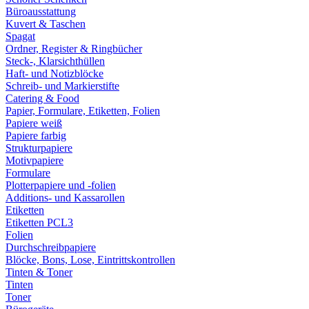
Büroausstattung
Kuvert & Taschen
Spagat
Ordner, Register & Ringbücher
Steck-, Klarsichthüllen
Haft- und Notizblöcke
Schreib- und Markierstifte
Catering & Food
Papier, Formulare, Etiketten, Folien
Papiere weiß
Papiere farbig
Strukturpapiere
Motivpapiere
Formulare
Plotterpapiere und -folien
Additions- und Kassarollen
Etiketten
Etiketten PCL3
Folien
Durchschreibpapiere
Blöcke, Bons, Lose, Eintrittskontrollen
Tinten & Toner
Tinten
Toner