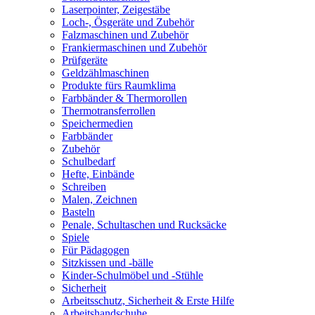
Laserpointer, Zeigestäbe
Loch-, Ösgeräte und Zubehör
Falzmaschinen und Zubehör
Frankiermaschinen und Zubehör
Prüfgeräte
Geldzählmaschinen
Produkte fürs Raumklima
Farbbänder & Thermorollen
Thermotransferrollen
Speichermedien
Farbbänder
Zubehör
Schulbedarf
Hefte, Einbände
Schreiben
Malen, Zeichnen
Basteln
Penale, Schultaschen und Rucksäcke
Spiele
Für Pädagogen
Sitzkissen und -bälle
Kinder-Schulmöbel und -Stühle
Sicherheit
Arbeitsschutz, Sicherheit & Erste Hilfe
Arbeitshandschuhe