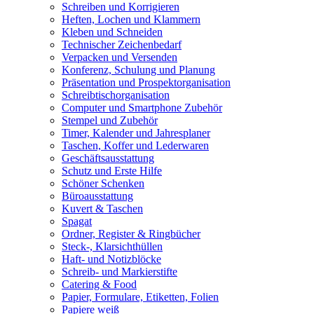
Schreiben und Korrigieren
Heften, Lochen und Klammern
Kleben und Schneiden
Technischer Zeichenbedarf
Verpacken und Versenden
Konferenz, Schulung und Planung
Präsentation und Prospektorganisation
Schreibtischorganisation
Computer und Smartphone Zubehör
Stempel und Zubehör
Timer, Kalender und Jahresplaner
Taschen, Koffer und Lederwaren
Geschäftsausstattung
Schutz und Erste Hilfe
Schöner Schenken
Büroausstattung
Kuvert & Taschen
Spagat
Ordner, Register & Ringbücher
Steck-, Klarsichthüllen
Haft- und Notizblöcke
Schreib- und Markierstifte
Catering & Food
Papier, Formulare, Etiketten, Folien
Papiere weiß