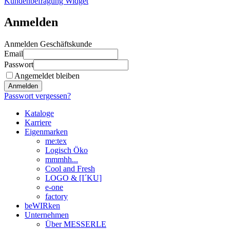
Kundenbefragung Widget
Anmelden
Anmelden Geschäftskunde
Email
Passwort
Angemeldet bleiben
Anmelden
Passwort vergessen?
Kataloge
Karriere
Eigenmarken
me:tex
Logisch Öko
mmmhh...
Cool and Fresh
LOGO & [I´KU]
e-one
factory
beWIRken
Unternehmen
Über MESSERLE