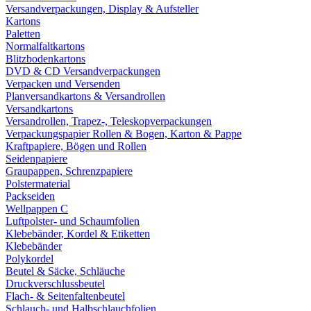
Versandverpackungen, Display & Aufsteller
Kartons
Paletten
Normalfaltkartons
Blitzbodenkartons
DVD & CD Versandverpackungen
Verpacken und Versenden
Planversandkartons & Versandrollen
Versandkartons
Versandrollen, Trapez-, Teleskopverpackungen
Verpackungspapier Rollen & Bogen, Karton & Pappe
Kraftpapiere, Bögen und Rollen
Seidenpapiere
Graupappen, Schrenzpapiere
Polstermaterial
Packseiden
Wellpappen C
Luftpolster- und Schaumfolien
Klebebänder, Kordel & Etiketten
Klebebänder
Polykordel
Beutel & Säcke, Schläuche
Druckverschlussbeutel
Flach- & Seitenfaltenbeutel
Schlauch- und Halbschlauchfolien