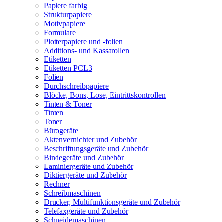
Papiere farbig
Strukturpapiere
Motivpapiere
Formulare
Plotterpapiere und -folien
Additions- und Kassarollen
Etiketten
Etiketten PCL3
Folien
Durchschreibpapiere
Blöcke, Bons, Lose, Eintrittskontrollen
Tinten & Toner
Tinten
Toner
Bürogeräte
Aktenvernichter und Zubehör
Beschriftungsgeräte und Zubehör
Bindegeräte und Zubehör
Laminiergeräte und Zubehör
Diktiergeräte und Zubehör
Rechner
Schreibmaschinen
Drucker, Multifunktionsgeräte und Zubehör
Telefaxgeräte und Zubehör
Schneidemaschinen