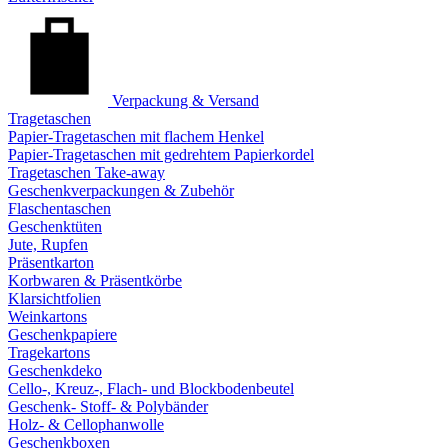
Verpackung & Versand
Tragetaschen
Papier-Tragetaschen mit flachem Henkel
Papier-Tragetaschen mit gedrehtem Papierkordel
Tragetaschen Take-away
Geschenkverpackungen & Zubehör
Flaschentaschen
Geschenktüten
Jute, Rupfen
Präsentkarton
Korbwaren & Präsentkörbe
Klarsichtfolien
Weinkartons
Geschenkpapiere
Tragekartons
Geschenkdeko
Cello-, Kreuz-, Flach- und Blockbodenbeutel
Geschenk- Stoff- & Polybänder
Holz- & Cellophanwolle
Geschenkboxen