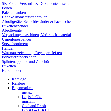
SK-Folien-Versand-, & Dokumententaschen
Folien
Palettenhauben
Hand-Automatenstrechfolien
Abrollgeräte, Schneideständer & Packtische
Etikettenspender
Abrollgeräte
Verpackungsmaschinen, Verbrauchsmaterial
Umreifungsbänder
Spezialsortiment
Handel
Warenauszeichnung, Regalpreisleisten
Polyesterbindebänder
Splintenapparate und Zubehör
Etiketten
Kabelbinder
Kataloge
Karriere
Eigenmarken
me:tex
Logisch Öko
mmmhh...
Cool and Fresh
LOGO & [I´KU]