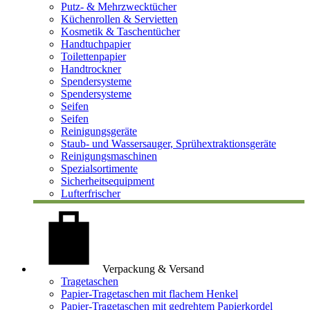
Putz- & Mehrzwecktücher
Küchenrollen & Servietten
Kosmetik & Taschentücher
Handtuchpapier
Toilettenpapier
Handtrockner
Spendersysteme
Spendersysteme
Seifen
Seifen
Reinigungsgeräte
Staub- und Wassersauger, Sprühextraktionsgeräte
Reinigungsmaschinen
Spezialsortimente
Sicherheitsequipment
Lufterfrischer
Verpackung & Versand
Tragetaschen
Papier-Tragetaschen mit flachem Henkel
Papier-Tragetaschen mit gedrehtem Papierkordel