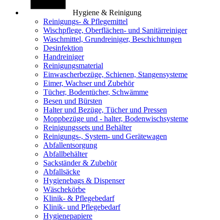
Hygiene & Reinigung
Reinigungs- & Pflegemittel
Wischpflege, Oberflächen- und Sanitärreiniger
Waschmittel, Grundreiniger, Beschichtungen
Desinfektion
Handreiniger
Reinigungsmaterial
Einwascherbezüge, Schienen, Stangensysteme
Eimer, Wachser und Zubehör
Tücher, Bodentücher, Schwämme
Besen und Bürsten
Halter und Bezüge, Tücher und Pressen
Moppbezüge und - halter, Bodenwischsysteme
Reinigungssets und Behälter
Reinigungs-, System- und Gerätewagen
Abfallentsorgung
Abfallbehälter
Sackständer & Zubehör
Abfallsäcke
Hygienebags & Dispenser
Wäschekörbe
Klinik- & Pflegebedarf
Klinik- und Pflegebedarf
Hygienepapiere