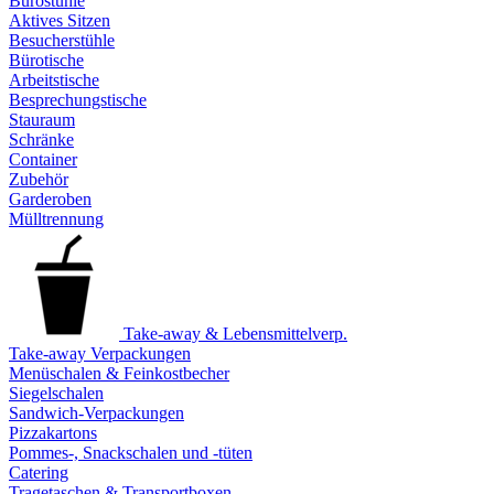
Bürostühle
Aktives Sitzen
Besucherstühle
Bürotische
Arbeitstische
Besprechungstische
Stauraum
Schränke
Container
Zubehör
Garderoben
Mülltrennung
Take-away & Lebensmittelverp.
Take-away Verpackungen
Menüschalen & Feinkostbecher
Siegelschalen
Sandwich-Verpackungen
Pizzakartons
Pommes-, Snackschalen und -tüten
Catering
Tragetaschen & Transportboxen