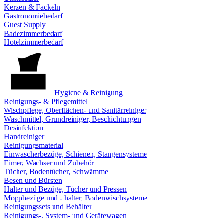
Kerzen & Fackeln
Gastronomiebedarf
Guest Supply
Badezimmerbedarf
Hotelzimmerbedarf
Hygiene & Reinigung
Reinigungs- & Pflegemittel
Wischpflege, Oberflächen- und Sanitärreiniger
Waschmittel, Grundreiniger, Beschichtungen
Desinfektion
Handreiniger
Reinigungsmaterial
Einwascherbezüge, Schienen, Stangensysteme
Eimer, Wachser und Zubehör
Tücher, Bodentücher, Schwämme
Besen und Bürsten
Halter und Bezüge, Tücher und Pressen
Moppbezüge und - halter, Bodenwischsysteme
Reinigungssets und Behälter
Reinigungs-, System- und Gerätewagen