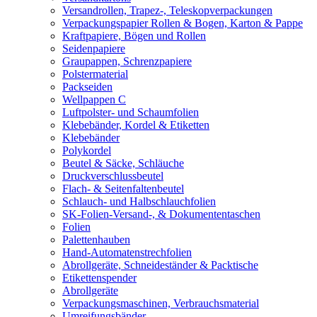
Versandrollen, Trapez-, Teleskopverpackungen
Verpackungspapier Rollen & Bogen, Karton & Pappe
Kraftpapiere, Bögen und Rollen
Seidenpapiere
Graupappen, Schrenzpapiere
Polstermaterial
Packseiden
Wellpappen C
Luftpolster- und Schaumfolien
Klebebänder, Kordel & Etiketten
Klebebänder
Polykordel
Beutel & Säcke, Schläuche
Druckverschlussbeutel
Flach- & Seitenfaltenbeutel
Schlauch- und Halbschlauchfolien
SK-Folien-Versand-, & Dokumententaschen
Folien
Palettenhauben
Hand-Automatenstrechfolien
Abrollgeräte, Schneideständer & Packtische
Etikettenspender
Abrollgeräte
Verpackungsmaschinen, Verbrauchsmaterial
Umreifungsbänder