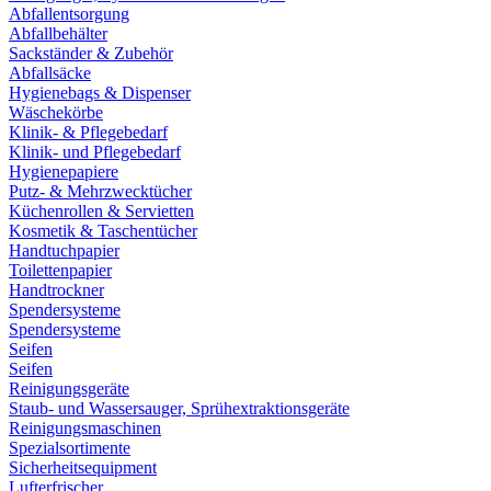
Abfallentsorgung
Abfallbehälter
Sackständer & Zubehör
Abfallsäcke
Hygienebags & Dispenser
Wäschekörbe
Klinik- & Pflegebedarf
Klinik- und Pflegebedarf
Hygienepapiere
Putz- & Mehrzwecktücher
Küchenrollen & Servietten
Kosmetik & Taschentücher
Handtuchpapier
Toilettenpapier
Handtrockner
Spendersysteme
Spendersysteme
Seifen
Seifen
Reinigungsgeräte
Staub- und Wassersauger, Sprühextraktionsgeräte
Reinigungsmaschinen
Spezialsortimente
Sicherheitsequipment
Lufterfrischer