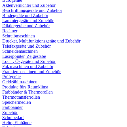
Bürogeräte
Aktenvernichter und Zubehör
Beschriftungsgeräte und Zubehör
Bindegeräte und Zubehör
Laminiergeräte und Zubehör
Diktiergeräte und Zubehör
Rechner
Schreibmaschinen
Drucker, Multifunktionsgeräte und Zubehör
Telefaxgeräte und Zubehör
Schneidemaschinen
Laserpointer, Zeigestäbe
Loch-, Ösgeräte und Zubehör
Falzmaschinen und Zubehör
Frankiermaschinen und Zubehör
Prüfgeräte
Geldzählmaschinen
Produkte fürs Raumklima
Farbbänder & Thermorollen
Thermotransferrollen
Speichermedien
Farbbänder
Zubehör
Schulbedarf
Hefte, Einbände