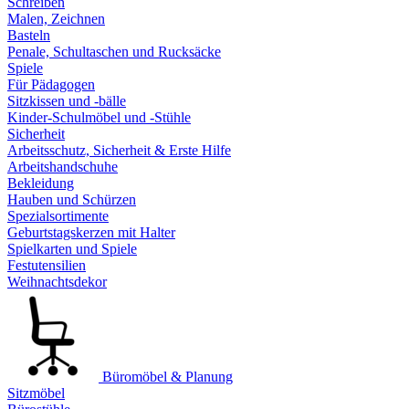
Schreiben
Malen, Zeichnen
Basteln
Penale, Schultaschen und Rucksäcke
Spiele
Für Pädagogen
Sitzkissen und -bälle
Kinder-Schulmöbel und -Stühle
Sicherheit
Arbeitsschutz, Sicherheit & Erste Hilfe
Arbeitshandschuhe
Bekleidung
Hauben und Schürzen
Spezialsortimente
Geburtstagskerzen mit Halter
Spielkarten und Spiele
Festutensilien
Weihnachtsdekor
Büromöbel & Planung
Sitzmöbel