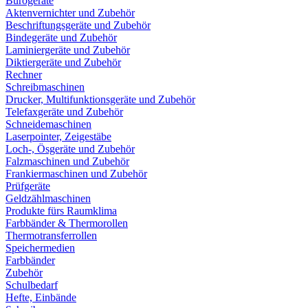
Bürogeräte
Aktenvernichter und Zubehör
Beschriftungsgeräte und Zubehör
Bindegeräte und Zubehör
Laminiergeräte und Zubehör
Diktiergeräte und Zubehör
Rechner
Schreibmaschinen
Drucker, Multifunktionsgeräte und Zubehör
Telefaxgeräte und Zubehör
Schneidemaschinen
Laserpointer, Zeigestäbe
Loch-, Ösgeräte und Zubehör
Falzmaschinen und Zubehör
Frankiermaschinen und Zubehör
Prüfgeräte
Geldzählmaschinen
Produkte fürs Raumklima
Farbbänder & Thermorollen
Thermotransferrollen
Speichermedien
Farbbänder
Zubehör
Schulbedarf
Hefte, Einbände