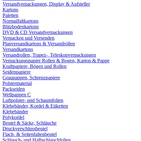
Versandverpackungen, Display & Aufsteller
Kartons
Paletten
Normalfaltkartons
Blitzbodenkartons
DVD & CD Versandverpackungen
Verpacken und Versenden
Planversandkartons & Versandrollen
Versandkartons
Versandrollen, Trapez-, Teleskopverpackungen
Verpackungspapier Rollen & Bogen, Karton & Pappe
Kraftpapiere, Bögen und Rollen
Seidenpapiere
Graupappen, Schrenzpapiere
Polstermaterial
Packseiden
Wellpappen C
Luftpolster- und Schaumfolien
Klebebänder, Kordel & Etiketten
Klebebänder
Polykordel
Beutel & Säcke, Schläuche
Druckverschlussbeutel
Flach- & Seitenfaltenbeutel
Schlauch- und Halbschlauchfolien