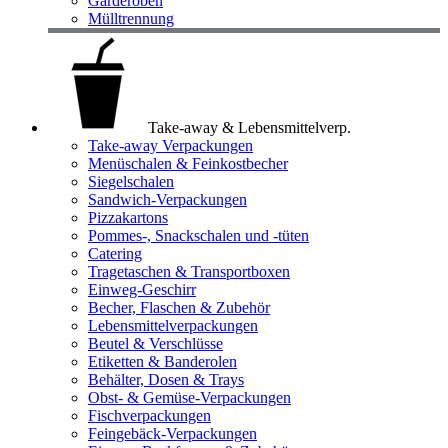
Garderoben
Mülltrennung
Take-away & Lebensmittelverp.
Take-away Verpackungen
Menüschalen & Feinkostbecher
Siegelschalen
Sandwich-Verpackungen
Pizzakartons
Pommes-, Snackschalen und -tüten
Catering
Tragetaschen & Transportboxen
Einweg-Geschirr
Becher, Flaschen & Zubehör
Lebensmittelverpackungen
Beutel & Verschlüsse
Etiketten & Banderolen
Behälter, Dosen & Trays
Obst- & Gemüse-Verpackungen
Fischverpackungen
Feingebäck-Verpackungen