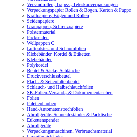
Versandrollen, Trapez-, Teleskopverpackungen
Verpackungspapier Rollen & Bogen, Karton & Pappe
Kraftpapiere, Bögen und Rollen
Seidenpapiere
Graupappen, Schrenzpapiere
Polstermaterial
Packseiden
Wellpappen C
Luftpolster- und Schaumfolien
Klebebänder, Kordel & Etiketten
Klebebänder
Polykordel
Beutel & Säcke, Schläuche
Druckverschlussbeutel
Flach- & Seitenfaltenbeutel
Schlauch- und Halbschlauchfolien
SK-Folien-Versand-, & Dokumententaschen
Folien
Palettenhauben
Hand-Automatenstrechfolien
Abrollgeräte, Schneideständer & Packtische
Etikettenspender
Abrollgeräte
Verpackungsmaschinen, Verbrauchsmaterial
Umreifungsbänder