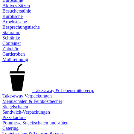
Bürostühle
Aktives Sitzen
Besucherstühle
Bürotische
Arbeitstische
Besprechungstische
Stauraum
Schränke
Container
Zubehör
Garderoben
Mülltrennung
Take-away & Lebensmittelverp.
Take-away Verpackungen
Menüschalen & Feinkostbecher
Siegelschalen
Sandwich-Verpackungen
Pizzakartons
Pommes-, Snackschalen und -tüten
Catering
Tragetaschen & Transportboxen