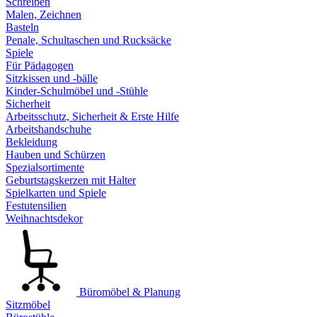
Schreiben
Malen, Zeichnen
Basteln
Penale, Schultaschen und Rucksäcke
Spiele
Für Pädagogen
Sitzkissen und -bälle
Kinder-Schulmöbel und -Stühle
Sicherheit
Arbeitsschutz, Sicherheit & Erste Hilfe
Arbeitshandschuhe
Bekleidung
Hauben und Schürzen
Spezialsortimente
Geburtstagskerzen mit Halter
Spielkarten und Spiele
Festutensilien
Weihnachtsdekor
Büromöbel & Planung
Sitzmöbel