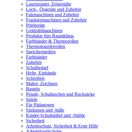
Laserpointer, Zeigestäbe
Loch-, Ösgeräte und Zubehör
Falzmaschinen und Zubehör
Frankiermaschinen und Zubehör
Prüfgeräte
Geldzählmaschinen
Produkte fürs Raumklima
Farbbänder & Thermorollen
Thermotransferrollen
Speichermedien
Farbbänder
Zubehör
Schulbedarf
Hefte, Einbände
Schreiben
Malen, Zeichnen
Basteln
Penale, Schultaschen und Rucksäcke
Spiele
Für Pädagogen
Sitzkissen und -bälle
Kinder-Schulmöbel und -Stühle
Sicherheit
Arbeitsschutz, Sicherheit & Erste Hilfe
Arbeitshandschuhe