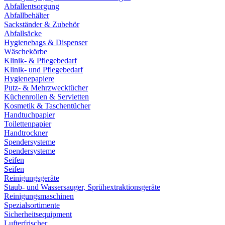
Abfallentsorgung
Abfallbehälter
Sackständer & Zubehör
Abfallsäcke
Hygienebags & Dispenser
Wäschekörbe
Klinik- & Pflegebedarf
Klinik- und Pflegebedarf
Hygienepapiere
Putz- & Mehrzwecktücher
Küchenrollen & Servietten
Kosmetik & Taschentücher
Handtuchpapier
Toilettenpapier
Handtrockner
Spendersysteme
Spendersysteme
Seifen
Seifen
Reinigungsgeräte
Staub- und Wassersauger, Sprühextraktionsgeräte
Reinigungsmaschinen
Spezialsortimente
Sicherheitsequipment
Lufterfrischer