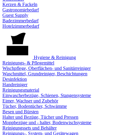
Kerzen & Fackeln
Gastronomiebedarf
Guest Supply
Badezimmerbedarf
Hotelzimmerbedarf
Hygiene & Reinigung
Reinigungs- & Pflegemittel
Wischpflege, Oberflächen- und Sanitärreiniger
Waschmittel, Grundreiniger, Beschichtungen
Desinfektion
Handreiniger
Reinigungsmaterial
Einwascherbezüge, Schienen, Stangensysteme
Eimer, Wachser und Zubehör
Tücher, Bodentücher, Schwämme
Besen und Bürsten
Halter und Bezüge, Tücher und Pressen
Moppbezüge und - halter, Bodenwischsysteme
Reinigungssets und Behälter
Reinigungs-, System- und Gerätewagen