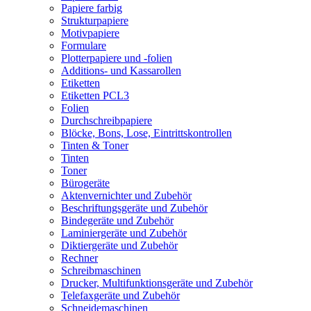
Papiere farbig
Strukturpapiere
Motivpapiere
Formulare
Plotterpapiere und -folien
Additions- und Kassarollen
Etiketten
Etiketten PCL3
Folien
Durchschreibpapiere
Blöcke, Bons, Lose, Eintrittskontrollen
Tinten & Toner
Tinten
Toner
Bürogeräte
Aktenvernichter und Zubehör
Beschriftungsgeräte und Zubehör
Bindegeräte und Zubehör
Laminiergeräte und Zubehör
Diktiergeräte und Zubehör
Rechner
Schreibmaschinen
Drucker, Multifunktionsgeräte und Zubehör
Telefaxgeräte und Zubehör
Schneidemaschinen