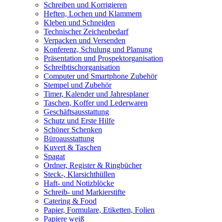
Schreiben und Korrigieren
Heften, Lochen und Klammern
Kleben und Schneiden
Technischer Zeichenbedarf
Verpacken und Versenden
Konferenz, Schulung und Planung
Präsentation und Prospektorganisation
Schreibtischorganisation
Computer und Smartphone Zubehör
Stempel und Zubehör
Timer, Kalender und Jahresplaner
Taschen, Koffer und Lederwaren
Geschäftsausstattung
Schutz und Erste Hilfe
Schöner Schenken
Büroausstattung
Kuvert & Taschen
Spagat
Ordner, Register & Ringbücher
Steck-, Klarsichthüllen
Haft- und Notizblöcke
Schreib- und Markierstifte
Catering & Food
Papier, Formulare, Etiketten, Folien
Papiere weiß