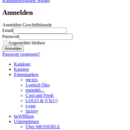
Kundenbefragung Widget
Anmelden
Anmelden Geschäftskunde
Email
Passwort
Angemeldet bleiben
Anmelden
Passwort vergessen?
Kataloge
Karriere
Eigenmarken
me:tex
Logisch Öko
mmmhh...
Cool and Fresh
LOGO & [I´KU]
e-one
factory
beWIRken
Unternehmen
Über MESSERLE