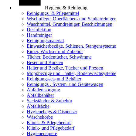
Hygiene & Reinigung
Reinigungs- & Pflegemittel
Wischpflege, Oberflächen- und Sanitärreiniger
Waschmittel, Grundreiniger, Beschichtungen
Desinfektion
Handreiniger
Reinigungsmaterial
Einwascherbezüge, Schienen, Stangensysteme
Eimer, Wachser und Zubehör
Tücher, Bodentücher, Schwämme
Besen und Bürsten
Halter und Bezüge, Tücher und Pressen
Moppbezüge und - halter, Bodenwischsysteme
Reinigungssets und Behälter
Reinigungs-, System- und Gerätewagen
Abfallentsorgung
Abfallbehälter
Sackständer & Zubehör
Abfallsäcke
Hygienebags & Dispenser
Wäschekörbe
Klinik- & Pflegebedarf
Klinik- und Pflegebedarf
Hygienepapiere