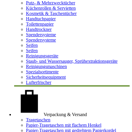
Putz- & Mehrzwecktücher
Küchenrollen & Servietten
Kosmetik & Taschentücher
Handtuchpapier
Toilettenpapier
Handtrockner
Spendersysteme
Spendersysteme
Seifen
Seifen
Reinigungsgeräte
Staub- und Wassersauger, Sprühextraktionsgeräte
Reinigungsmaschinen
Spezialsortimente
Sicherheitsequipment
Lufterfrischer
Verpackung & Versand
Tragetaschen
Papier-Tragetaschen mit flachem Henkel
Papier-Tragetaschen mit gedrehtem Papierkordel