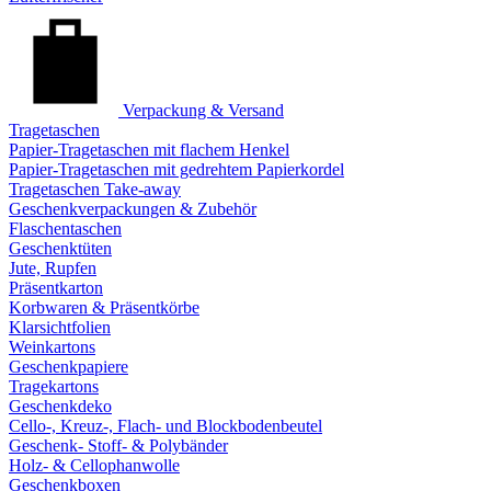
Verpackung & Versand
Tragetaschen
Papier-Tragetaschen mit flachem Henkel
Papier-Tragetaschen mit gedrehtem Papierkordel
Tragetaschen Take-away
Geschenkverpackungen & Zubehör
Flaschentaschen
Geschenktüten
Jute, Rupfen
Präsentkarton
Korbwaren & Präsentkörbe
Klarsichtfolien
Weinkartons
Geschenkpapiere
Tragekartons
Geschenkdeko
Cello-, Kreuz-, Flach- und Blockbodenbeutel
Geschenk- Stoff- & Polybänder
Holz- & Cellophanwolle
Geschenkboxen