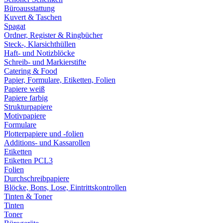
Büroausstattung
Kuvert & Taschen
Spagat
Ordner, Register & Ringbücher
Steck-, Klarsichthüllen
Haft- und Notizblöcke
Schreib- und Markierstifte
Catering & Food
Papier, Formulare, Etiketten, Folien
Papiere weiß
Papiere farbig
Strukturpapiere
Motivpapiere
Formulare
Plotterpapiere und -folien
Additions- und Kassarollen
Etiketten
Etiketten PCL3
Folien
Durchschreibpapiere
Blöcke, Bons, Lose, Eintrittskontrollen
Tinten & Toner
Tinten
Toner