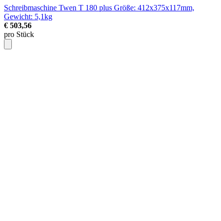
Schreibmaschine Twen T 180 plus
Größe: 412x375x117mm,
Gewicht: 5,1kg
€ 503,56
pro Stück