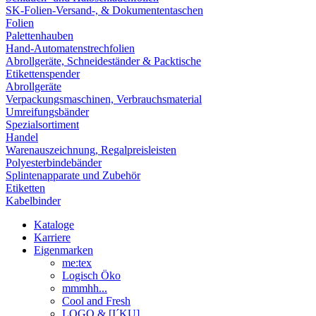
SK-Folien-Versand-, & Dokumententaschen
Folien
Palettenhauben
Hand-Automatenstrechfolien
Abrollgeräte, Schneideständer & Packtische
Etikettenspender
Abrollgeräte
Verpackungsmaschinen, Verbrauchsmaterial
Umreifungsbänder
Spezialsortiment
Handel
Warenauszeichnung, Regalpreisleisten
Polyesterbindebänder
Splintenapparate und Zubehör
Etiketten
Kabelbinder
Kataloge
Karriere
Eigenmarken
me:tex
Logisch Öko
mmmhh...
Cool and Fresh
LOGO & [I´KU]