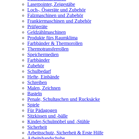
Laserpointer, Zeigestäbe
Loch-, Ösgeräte und Zubehör
Falzmaschinen und Zubehör
Frankiermaschinen und Zubehör
Prüfgeräte
Geldzählmaschinen
Produkte fürs Raumklima
Farbbänder & Thermorollen
Thermotransferrollen
Speichermedien
Farbbänder
Zubehör
Schulbedarf
Hefte, Einbände
Schreiben
Malen, Zeichnen
Basteln
Penale, Schultaschen und Rucksäcke
Spiele
Für Pädagogen
Sitzkissen und -bälle
Kinder-Schulmöbel und -Stühle
Sicherheit
Arbeitsschutz, Sicherheit & Erste Hilfe
Arbeitshandschuhe