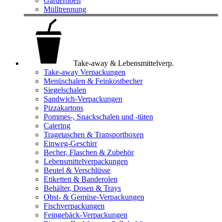
Garderoben
Mülltrennung
Take-away & Lebensmittelverp.
Take-away Verpackungen
Menüschalen & Feinkostbecher
Siegelschalen
Sandwich-Verpackungen
Pizzakartons
Pommes-, Snackschalen und -tüten
Catering
Tragetaschen & Transportboxen
Einweg-Geschirr
Becher, Flaschen & Zubehör
Lebensmittelverpackungen
Beutel & Verschlüsse
Etiketten & Banderolen
Behälter, Dosen & Trays
Obst- & Gemüse-Verpackungen
Fischverpackungen
Feingebäck-Verpackungen