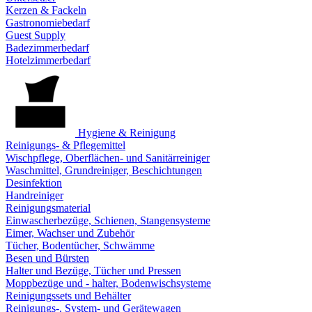
Kerzen & Fackeln
Gastronomiebedarf
Guest Supply
Badezimmerbedarf
Hotelzimmerbedarf
Hygiene & Reinigung
Reinigungs- & Pflegemittel
Wischpflege, Oberflächen- und Sanitärreiniger
Waschmittel, Grundreiniger, Beschichtungen
Desinfektion
Handreiniger
Reinigungsmaterial
Einwascherbezüge, Schienen, Stangensysteme
Eimer, Wachser und Zubehör
Tücher, Bodentücher, Schwämme
Besen und Bürsten
Halter und Bezüge, Tücher und Pressen
Moppbezüge und - halter, Bodenwischsysteme
Reinigungssets und Behälter
Reinigungs-, System- und Gerätewagen