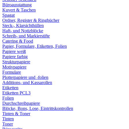
Büroausstattung
Kuvert & Taschen
Spagat
Ordner, Register & Ringbücher
Steck-, Klarsichthüllen
Haft- und Notizblöcke
Schreib- und Markierstifte
Catering & Food
Papier, Formulare, Etiketten, Folien
Papiere weiß
Papiere farbig
Strukturpapiere
Motivpapiere
Formulare
Plotterpapiere und -folien
Additions- und Kassarollen
Etiketten
Etiketten PCL3
Folien
Durchschreibpapiere
Blöcke, Bons, Lose, Eintrittskontrollen
Tinten & Toner
Tinten
Toner