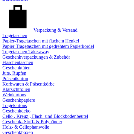
Verpackung & Versand
Tragetaschen
Papier-Tragetaschen mit flachem Henkel
Papier-Tragetaschen mit gedrehtem Papierkordel
Tragetaschen Take-away
Geschenkverpackungen & Zubehör
Flaschentaschen
Geschenktüten
Jute, Rupfen
Präsentkarton
Korbwaren & Präsentkörbe
Klarsichtfolien
Weinkartons
Geschenkpapiere
Tragekartons
Geschenkdeko
Cello-, Kreuz-, Flach- und Blockbodenbeutel
Geschenk- Stoff- & Polybänder
Holz- & Cellophanwolle
Geschenkboxen