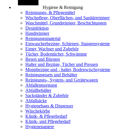
Hygiene & Reinigung
Reinigungs- & Pflegemittel
Wischpflege, Oberflächen- und Sanitärreiniger
Waschmittel, Grundreiniger, Beschichtungen
Desinfektion
Handreiniger
Reinigungsmaterial
Einwascherbezüge, Schienen, Stangensysteme
Eimer, Wachser und Zubehör
Tücher, Bodentücher, Schwämme
Besen und Bürsten
Halter und Bezüge, Tücher und Pressen
Moppbezüge und - halter, Bodenwischsysteme
Reinigungssets und Behälter
Reinigungs-, System- und Gerätewagen
Abfallentsorgung
Abfallbehälter
Sackständer & Zubehör
Abfallsäcke
Hygienebags & Dispenser
Wäschekörbe
Klinik- & Pflegebedarf
Klinik- und Pflegebedarf
Hygienepapiere