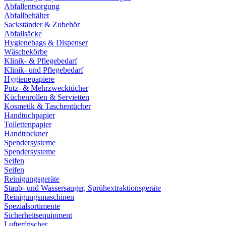
Abfallentsorgung
Abfallbehälter
Sackständer & Zubehör
Abfallsäcke
Hygienebags & Dispenser
Wäschekörbe
Klinik- & Pflegebedarf
Klinik- und Pflegebedarf
Hygienepapiere
Putz- & Mehrzwecktücher
Küchenrollen & Servietten
Kosmetik & Taschentücher
Handtuchpapier
Toilettenpapier
Handtrockner
Spendersysteme
Spendersysteme
Seifen
Seifen
Reinigungsgeräte
Staub- und Wassersauger, Sprühextraktionsgeräte
Reinigungsmaschinen
Spezialsortimente
Sicherheitsequipment
Lufterfrischer