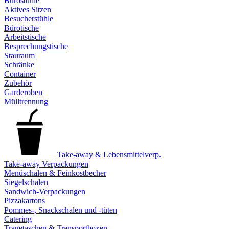
Bürostühle
Aktives Sitzen
Besucherstühle
Bürotische
Arbeitstische
Besprechungstische
Stauraum
Schränke
Container
Zubehör
Garderoben
Mülltrennung
Take-away & Lebensmittelverp.
Take-away Verpackungen
Menüschalen & Feinkostbecher
Siegelschalen
Sandwich-Verpackungen
Pizzakartons
Pommes-, Snackschalen und -tüten
Catering
Tragetaschen & Transportboxen