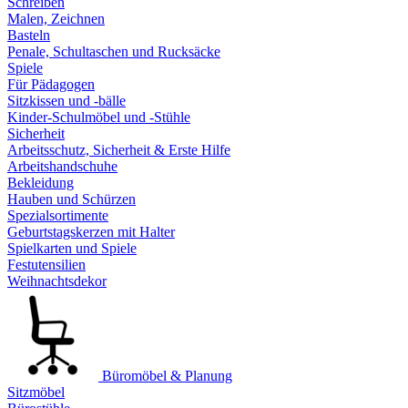
Schreiben
Malen, Zeichnen
Basteln
Penale, Schultaschen und Rucksäcke
Spiele
Für Pädagogen
Sitzkissen und -bälle
Kinder-Schulmöbel und -Stühle
Sicherheit
Arbeitsschutz, Sicherheit & Erste Hilfe
Arbeitshandschuhe
Bekleidung
Hauben und Schürzen
Spezialsortimente
Geburtstagskerzen mit Halter
Spielkarten und Spiele
Festutensilien
Weihnachtsdekor
Büromöbel & Planung
Sitzmöbel