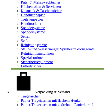
Putz- & Mehrzwecktücher
Küchenrollen & Servietten
Kosmetik & Taschentücher
Handtuchpapier
Toilettenpapier
Handtrockner
Spendersysteme
Spendersysteme
Seifen
Seifen
Reinigungsgeräte
Staub- und Wassersauger, Sprühextraktionsgeräte
Reinigungsmaschinen
Spezialsortimente
Sicherheitsequipment
Lufterfrischer
Verpackung & Versand
Tragetaschen
Papier-Tragetaschen mit flachem Henkel
Papier-Tragetaschen mit gedrehtem Papierkordel