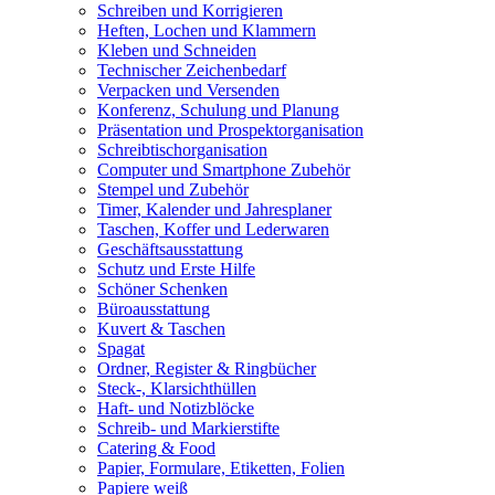
Schreiben und Korrigieren
Heften, Lochen und Klammern
Kleben und Schneiden
Technischer Zeichenbedarf
Verpacken und Versenden
Konferenz, Schulung und Planung
Präsentation und Prospektorganisation
Schreibtischorganisation
Computer und Smartphone Zubehör
Stempel und Zubehör
Timer, Kalender und Jahresplaner
Taschen, Koffer und Lederwaren
Geschäftsausstattung
Schutz und Erste Hilfe
Schöner Schenken
Büroausstattung
Kuvert & Taschen
Spagat
Ordner, Register & Ringbücher
Steck-, Klarsichthüllen
Haft- und Notizblöcke
Schreib- und Markierstifte
Catering & Food
Papier, Formulare, Etiketten, Folien
Papiere weiß