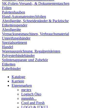
SK-Folien-Versand-, & Dokumententaschen
Folien
Palettenhauben
Hand-Automatenstrechfolien
Abrollgeräte, Schneideständer & Packtische
Etikettenspender
Abrollgeräte
Verpackungsmaschinen, Verbrauchsmaterial
Umreifungsbänder
Spezialsortiment
Handel
Warenauszeichnung, Regalpreisleisten
Polyesterbindebänder
Splintenapparate und Zubehör
Etiketten
Kabelbinder
Kataloge
Karriere
Eigenmarken
me:tex
Logisch Öko
mmmhh...
Cool and Fresh
LOGO & [I´KU]