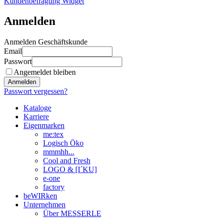
Kundenbefragung Widget
Anmelden
Anmelden Geschäftskunde
Email
Passwort
Angemeldet bleiben
Anmelden
Passwort vergessen?
Kataloge
Karriere
Eigenmarken
me:tex
Logisch Öko
mmmhh...
Cool and Fresh
LOGO & [I´KU]
e-one
factory
beWIRken
Unternehmen
Über MESSERLE