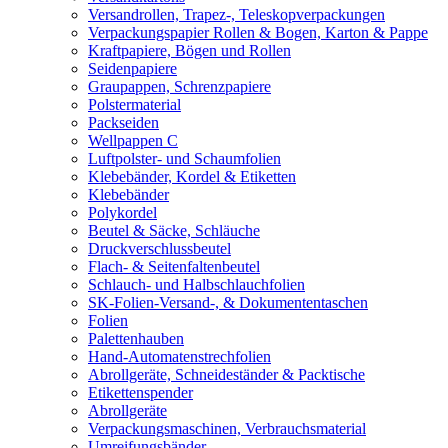
Versandrollen, Trapez-, Teleskopverpackungen
Verpackungspapier Rollen & Bogen, Karton & Pappe
Kraftpapiere, Bögen und Rollen
Seidenpapiere
Graupappen, Schrenzpapiere
Polstermaterial
Packseiden
Wellpappen C
Luftpolster- und Schaumfolien
Klebebänder, Kordel & Etiketten
Klebebänder
Polykordel
Beutel & Säcke, Schläuche
Druckverschlussbeutel
Flach- & Seitenfaltenbeutel
Schlauch- und Halbschlauchfolien
SK-Folien-Versand-, & Dokumententaschen
Folien
Palettenhauben
Hand-Automatenstrechfolien
Abrollgeräte, Schneideständer & Packtische
Etikettenspender
Abrollgeräte
Verpackungsmaschinen, Verbrauchsmaterial
Umreifungsbänder