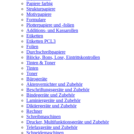
Papiere farbig
Strukturpapiere
Motivpapiere
Formulare
Plotterpapiere und -folien
Additions- und Kassarollen
Etiketten
Etiketten PCL3
Folien
Durchschreibpapiere
Blöcke, Bons, Lose, Eintrittskontrollen
Tinten & Toner
Tinten
Toner
Bürogeräte
Aktenvernichter und Zubehör
Beschriftungsgeräte und Zubehör
Bindegeräte und Zubehör
Laminiergeräte und Zubehör
Diktiergeräte und Zubehör
Rechner
Schreibmaschinen
Drucker, Multifunktionsgeräte und Zubehör
Telefaxgeräte und Zubehör
Schneidemaschinen