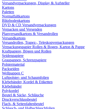
Versandverpackungen, Display & Aufsteller
Kartons
Paletten
Normalfaltkartons
Blitzbodenkartons
DVD & CD Versandverpackungen
Verpacken und Versenden
Planversandkartons & Versandrollen
Versandkartons
Versandrollen, Trapez-, Teleskopverpackungen
Verpackungspapier Rollen & Bogen, Karton & Pappe
Kraftpapiere, Bögen und Rollen
Seidenpapiere
Graupappen, Schrenzpapiere
Polstermaterial
Packseiden
Wellpappen C
Luftpolster- und Schaumfolien
Klebebänder, Kordel & Etiketten
Klebebänder
Polykordel
Beutel & Säcke, Schläuche
Druckverschlussbeutel
Flach- & Seitenfaltenbeutel
Schlauch- und Halbschlauchfolien