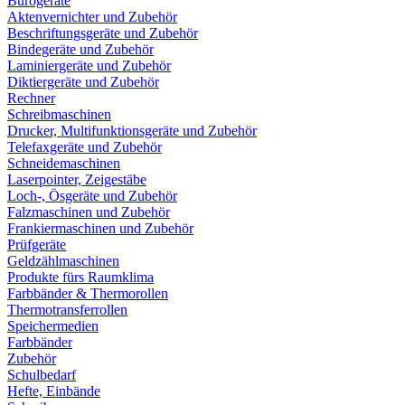
Bürogeräte
Aktenvernichter und Zubehör
Beschriftungsgeräte und Zubehör
Bindegeräte und Zubehör
Laminiergeräte und Zubehör
Diktiergeräte und Zubehör
Rechner
Schreibmaschinen
Drucker, Multifunktionsgeräte und Zubehör
Telefaxgeräte und Zubehör
Schneidemaschinen
Laserpointer, Zeigestäbe
Loch-, Ösgeräte und Zubehör
Falzmaschinen und Zubehör
Frankiermaschinen und Zubehör
Prüfgeräte
Geldzählmaschinen
Produkte fürs Raumklima
Farbbänder & Thermorollen
Thermotransferrollen
Speichermedien
Farbbänder
Zubehör
Schulbedarf
Hefte, Einbände