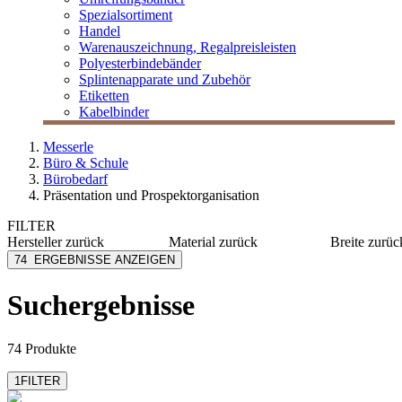
Spezialsortiment
Handel
Warenauszeichnung, Regalpreisleisten
Polyesterbindebänder
Splintenapparate und Zubehör
Etiketten
Kabelbinder
Messerle
Büro & Schule
Bürobedarf
Präsentation und Prospektorganisation
FILTER
Hersteller
zurück
Material
zurück
Breite
zurüc
Decor-Service
Acryl
100 mm
74
ERGEBNISSE ANZEIGEN
Durable
PP
105 mm
Exacompta-Brause
Kunststoff
106 mm
Suchergebnisse
mehr anzeig
Franken
Stahl
Hl Display
Aluminium
mehr anzeigen
mehr anzeigen
74 Produkte
1
FILTER