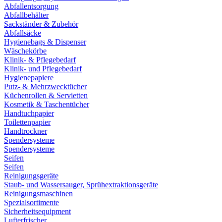
Abfallentsorgung
Abfallbehälter
Sackständer & Zubehör
Abfallsäcke
Hygienebags & Dispenser
Wäschekörbe
Klinik- & Pflegebedarf
Klinik- und Pflegebedarf
Hygienepapiere
Putz- & Mehrzwecktücher
Küchenrollen & Servietten
Kosmetik & Taschentücher
Handtuchpapier
Toilettenpapier
Handtrockner
Spendersysteme
Spendersysteme
Seifen
Seifen
Reinigungsgeräte
Staub- und Wassersauger, Sprühextraktionsgeräte
Reinigungsmaschinen
Spezialsortimente
Sicherheitsequipment
Lufterfrischer