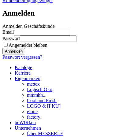
Kundenbefragung Widget
Anmelden
Anmelden Geschäftskunde
Email
Passwort
Angemeldet bleiben
Anmelden
Passwort vergessen?
Kataloge
Karriere
Eigenmarken
me:tex
Logisch Öko
mmmhh...
Cool and Fresh
LOGO & [I´KU]
e-one
factory
beWIRken
Unternehmen
Über MESSERLE