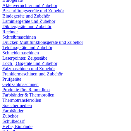
Bürogeräte
Aktenvernichter und Zubehör
Beschriftungsgeräte und Zubehör
Bindegeräte und Zubehör
Laminiergeräte und Zubehör
Diktiergeräte und Zubehör
Rechner
Schreibmaschinen
Drucker, Multifunktionsgeräte und Zubehör
Telefaxgeräte und Zubehör
Schneidemaschinen
Laserpointer, Zeigestäbe
Loch-, Ösgeräte und Zubehör
Falzmaschinen und Zubehör
Frankiermaschinen und Zubehör
Prüfgeräte
Geldzählmaschinen
Produkte fürs Raumklima
Farbbänder & Thermorollen
Thermotransferrollen
Speichermedien
Farbbänder
Zubehör
Schulbedarf
Hefte, Einbände