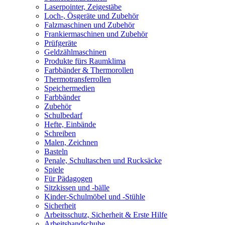
Laserpointer, Zeigestäbe
Loch-, Ösgeräte und Zubehör
Falzmaschinen und Zubehör
Frankiermaschinen und Zubehör
Prüfgeräte
Geldzählmaschinen
Produkte fürs Raumklima
Farbbänder & Thermorollen
Thermotransferrollen
Speichermedien
Farbbänder
Zubehör
Schulbedarf
Hefte, Einbände
Schreiben
Malen, Zeichnen
Basteln
Penale, Schultaschen und Rucksäcke
Spiele
Für Pädagogen
Sitzkissen und -bälle
Kinder-Schulmöbel und -Stühle
Sicherheit
Arbeitsschutz, Sicherheit & Erste Hilfe
Arbeitshandschuhe