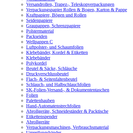
Versandrollen, Trapez-, Teleskopverpackungen
Verpackungspapier Rollen & Bogen, Karton & Pappe
Kraftpapiere, Bögen und Rollen
Seidenpapiere
Graupappen, Schrenzpapiere
Polstermaterial
Packseiden
Wellpappen C
Luftpolster- und Schaumfolien
Klebebänder, Kordel & Etiketten
Klebebänder
Polykordel
Beutel & Säcke, Schläuche
Druckverschlussbeutel
Flach- & Seitenfaltenbeutel
Schlauch- und Halbschlauchfolien
SK-Folien-Versand-, & Dokumententaschen
Folien
Palettenhauben
Hand-Automatenstrechfolien
Abrollgeräte, Schneideständer & Packtische
Etikettenspender
Abrollgeräte
Verpackungsmaschinen, Verbrauchsmaterial
Umreifungsbänder