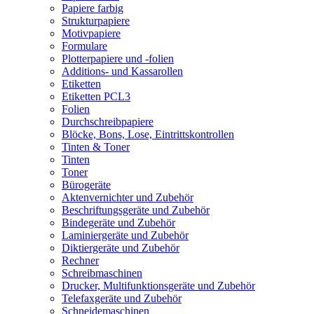
Papiere farbig
Strukturpapiere
Motivpapiere
Formulare
Plotterpapiere und -folien
Additions- und Kassarollen
Etiketten
Etiketten PCL3
Folien
Durchschreibpapiere
Blöcke, Bons, Lose, Eintrittskontrollen
Tinten & Toner
Tinten
Toner
Bürogeräte
Aktenvernichter und Zubehör
Beschriftungsgeräte und Zubehör
Bindegeräte und Zubehör
Laminiergeräte und Zubehör
Diktiergeräte und Zubehör
Rechner
Schreibmaschinen
Drucker, Multifunktionsgeräte und Zubehör
Telefaxgeräte und Zubehör
Schneidemaschinen