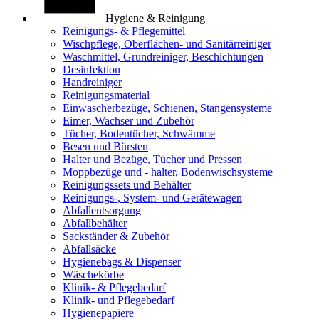
Hygiene & Reinigung
Reinigungs- & Pflegemittel
Wischpflege, Oberflächen- und Sanitärreiniger
Waschmittel, Grundreiniger, Beschichtungen
Desinfektion
Handreiniger
Reinigungsmaterial
Einwascherbezüge, Schienen, Stangensysteme
Eimer, Wachser und Zubehör
Tücher, Bodentücher, Schwämme
Besen und Bürsten
Halter und Bezüge, Tücher und Pressen
Moppbezüge und - halter, Bodenwischsysteme
Reinigungssets und Behälter
Reinigungs-, System- und Gerätewagen
Abfallentsorgung
Abfallbehälter
Sackständer & Zubehör
Abfallsäcke
Hygienebags & Dispenser
Wäschekörbe
Klinik- & Pflegebedarf
Klinik- und Pflegebedarf
Hygienepapiere