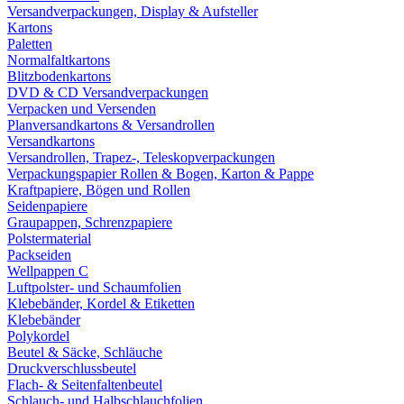
Versandverpackungen, Display & Aufsteller
Kartons
Paletten
Normalfaltkartons
Blitzbodenkartons
DVD & CD Versandverpackungen
Verpacken und Versenden
Planversandkartons & Versandrollen
Versandkartons
Versandrollen, Trapez-, Teleskopverpackungen
Verpackungspapier Rollen & Bogen, Karton & Pappe
Kraftpapiere, Bögen und Rollen
Seidenpapiere
Graupappen, Schrenzpapiere
Polstermaterial
Packseiden
Wellpappen C
Luftpolster- und Schaumfolien
Klebebänder, Kordel & Etiketten
Klebebänder
Polykordel
Beutel & Säcke, Schläuche
Druckverschlussbeutel
Flach- & Seitenfaltenbeutel
Schlauch- und Halbschlauchfolien