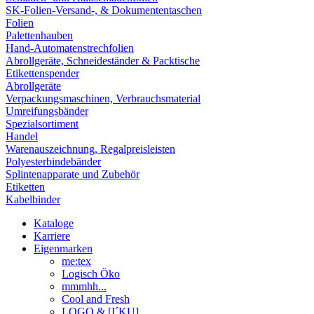
SK-Folien-Versand-, & Dokumententaschen
Folien
Palettenhauben
Hand-Automatenstrechfolien
Abrollgeräte, Schneideständer & Packtische
Etikettenspender
Abrollgeräte
Verpackungsmaschinen, Verbrauchsmaterial
Umreifungsbänder
Spezialsortiment
Handel
Warenauszeichnung, Regalpreisleisten
Polyesterbindebänder
Splintenapparate und Zubehör
Etiketten
Kabelbinder
Kataloge
Karriere
Eigenmarken
me:tex
Logisch Öko
mmmhh...
Cool and Fresh
LOGO & [I´KU]