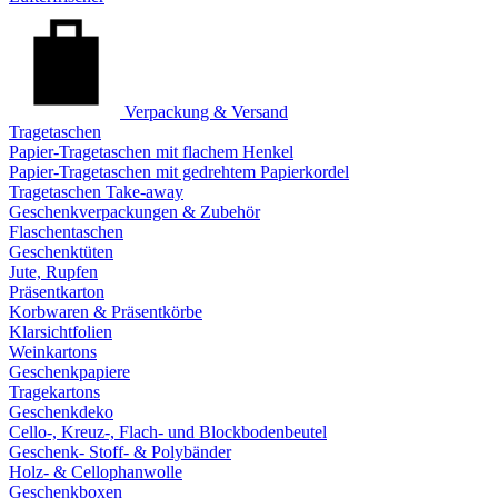
Verpackung & Versand
Tragetaschen
Papier-Tragetaschen mit flachem Henkel
Papier-Tragetaschen mit gedrehtem Papierkordel
Tragetaschen Take-away
Geschenkverpackungen & Zubehör
Flaschentaschen
Geschenktüten
Jute, Rupfen
Präsentkarton
Korbwaren & Präsentkörbe
Klarsichtfolien
Weinkartons
Geschenkpapiere
Tragekartons
Geschenkdeko
Cello-, Kreuz-, Flach- und Blockbodenbeutel
Geschenk- Stoff- & Polybänder
Holz- & Cellophanwolle
Geschenkboxen