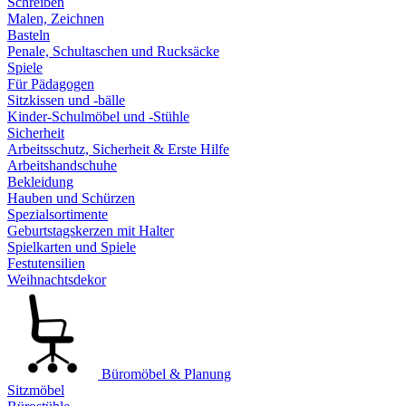
Schreiben
Malen, Zeichnen
Basteln
Penale, Schultaschen und Rucksäcke
Spiele
Für Pädagogen
Sitzkissen und -bälle
Kinder-Schulmöbel und -Stühle
Sicherheit
Arbeitsschutz, Sicherheit & Erste Hilfe
Arbeitshandschuhe
Bekleidung
Hauben und Schürzen
Spezialsortimente
Geburtstagskerzen mit Halter
Spielkarten und Spiele
Festutensilien
Weihnachtsdekor
Büromöbel & Planung
Sitzmöbel