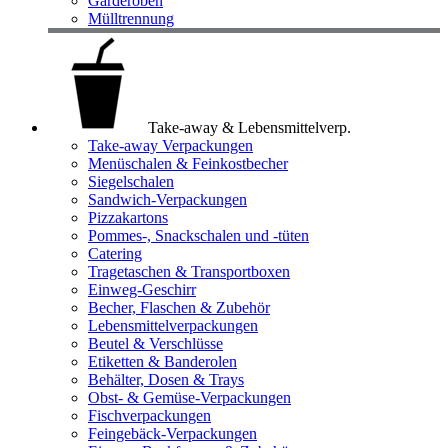
Garderoben
Mülltrennung
Take-away & Lebensmittelverp.
Take-away Verpackungen
Menüschalen & Feinkostbecher
Siegelschalen
Sandwich-Verpackungen
Pizzakartons
Pommes-, Snackschalen und -tüten
Catering
Tragetaschen & Transportboxen
Einweg-Geschirr
Becher, Flaschen & Zubehör
Lebensmittelverpackungen
Beutel & Verschlüsse
Etiketten & Banderolen
Behälter, Dosen & Trays
Obst- & Gemüse-Verpackungen
Fischverpackungen
Feingebäck-Verpackungen