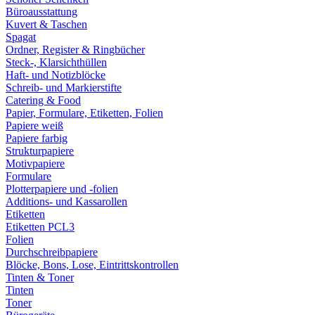
Büroausstattung
Kuvert & Taschen
Spagat
Ordner, Register & Ringbücher
Steck-, Klarsichthüllen
Haft- und Notizblöcke
Schreib- und Markierstifte
Catering & Food
Papier, Formulare, Etiketten, Folien
Papiere weiß
Papiere farbig
Strukturpapiere
Motivpapiere
Formulare
Plotterpapiere und -folien
Additions- und Kassarollen
Etiketten
Etiketten PCL3
Folien
Durchschreibpapiere
Blöcke, Bons, Lose, Eintrittskontrollen
Tinten & Toner
Tinten
Toner