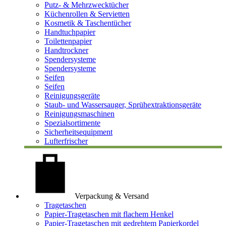
Putz- & Mehrzwecktücher
Küchenrollen & Servietten
Kosmetik & Taschentücher
Handtuchpapier
Toilettenpapier
Handtrockner
Spendersysteme
Spendersysteme
Seifen
Seifen
Reinigungsgeräte
Staub- und Wassersauger, Sprühextraktionsgeräte
Reinigungsmaschinen
Spezialsortimente
Sicherheitsequipment
Lufterfrischer
Verpackung & Versand
Tragetaschen
Papier-Tragetaschen mit flachem Henkel
Papier-Tragetaschen mit gedrehtem Papierkordel