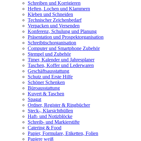
Schreiben und Korrigieren
Heften, Lochen und Klammern
Kleben und Schneiden
Technischer Zeichenbedarf
Verpacken und Versenden
Konferenz, Schulung und Planung
Präsentation und Prospektorganisation
Schreibtischorganisation
Computer und Smartphone Zubehör
Stempel und Zubehör
Timer, Kalender und Jahresplaner
Taschen, Koffer und Lederwaren
Geschäftsausstattung
Schutz und Erste Hilfe
Schöner Schenken
Büroausstattung
Kuvert & Taschen
Spagat
Ordner, Register & Ringbücher
Steck-, Klarsichthüllen
Haft- und Notizblöcke
Schreib- und Markierstifte
Catering & Food
Papier, Formulare, Etiketten, Folien
Papiere weiß