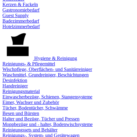
Kerzen & Fackeln
Gastronomiebedarf
Guest Supply
Badezimmerbedarf
Hotelzimmerbedarf
Hygiene & Reinigung
Reinigungs- & Pflegemittel
Wischpflege, Oberflächen- und Sanitärreiniger
Waschmittel, Grundreiniger, Beschichtungen
Desinfektion
Handreiniger
Reinigungsmaterial
Einwascherbezüge, Schienen, Stangensysteme
Eimer, Wachser und Zubehör
Tücher, Bodentücher, Schwämme
Besen und Bürsten
Halter und Bezüge, Tücher und Pressen
Moppbezüge und - halter, Bodenwischsysteme
Reinigungssets und Behälter
Reinigungs-, System- und Gerätewagen