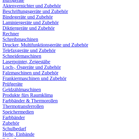
Bürogeräte
Aktenvernichter und Zubehör
Beschriftungsgeräte und Zubehör
Bindegeräte und Zubehör
Laminiergeräte und Zubehör
Diktiergeräte und Zubehör
Rechner
Schreibmaschinen
Drucker, Multifunktionsgeräte und Zubehör
Telefaxgeräte und Zubehör
Schneidemaschinen
Laserpointer, Zeigestäbe
Loch-, Ösgeräte und Zubehör
Falzmaschinen und Zubehör
Frankiermaschinen und Zubehör
Prüfgeräte
Geldzählmaschinen
Produkte fürs Raumklima
Farbbänder & Thermorollen
Thermotransferrollen
Speichermedien
Farbbänder
Zubehör
Schulbedarf
Hefte, Einbände