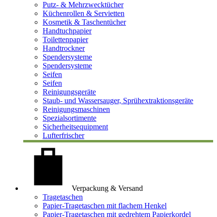
Putz- & Mehrzwecktücher
Küchenrollen & Servietten
Kosmetik & Taschentücher
Handtuchpapier
Toilettenpapier
Handtrockner
Spendersysteme
Spendersysteme
Seifen
Seifen
Reinigungsgeräte
Staub- und Wassersauger, Sprühextraktionsgeräte
Reinigungsmaschinen
Spezialsortimente
Sicherheitsequipment
Lufterfrischer
Verpackung & Versand
Tragetaschen
Papier-Tragetaschen mit flachem Henkel
Papier-Tragetaschen mit gedrehtem Papierkordel