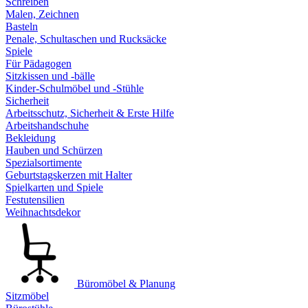
Schreiben
Malen, Zeichnen
Basteln
Penale, Schultaschen und Rucksäcke
Spiele
Für Pädagogen
Sitzkissen und -bälle
Kinder-Schulmöbel und -Stühle
Sicherheit
Arbeitsschutz, Sicherheit & Erste Hilfe
Arbeitshandschuhe
Bekleidung
Hauben und Schürzen
Spezialsortimente
Geburtstagskerzen mit Halter
Spielkarten und Spiele
Festutensilien
Weihnachtsdekor
Büromöbel & Planung
Sitzmöbel