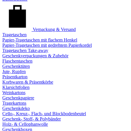
Verpackung & Versand
Tragetaschen
Papier-Tragetaschen mit flachem Henkel
Papier-Tragetaschen mit gedrehtem Papierkordel
Tragetaschen Take-away
Geschenkverpackungen & Zubehör
Flaschentaschen
Geschenktüten
Jute, Rupfen
Präsentkarton
Korbwaren & Präsentkörbe
Klarsichtfolien
Weinkartons
Geschenkpapiere
Tragekartons
Geschenkdeko
Cello-, Kreuz-, Flach- und Blockbodenbeutel
Geschenk- Stoff- & Polybänder
Holz- & Cellophanwolle
Geschenkboxen