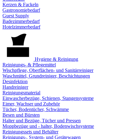
Kerzen & Fackeln
Gastronomiebedarf
Guest Supply
Badezimmerbedarf
Hotelzimmerbedarf
Hygiene & Reinigung
Reinigungs- & Pflegemittel
Wischpflege, Oberflächen- und Sanitärreiniger
Waschmittel, Grundreiniger, Beschichtungen
Desinfektion
Handreiniger
Reinigungsmaterial
Einwascherbezüge, Schienen, Stangensysteme
Eimer, Wachser und Zubehör
Tücher, Bodentücher, Schwämme
Besen und Bürsten
Halter und Bezüge, Tücher und Pressen
Moppbezüge und - halter, Bodenwischsysteme
Reinigungssets und Behälter
Reinigungs-, System- und Gerätewagen