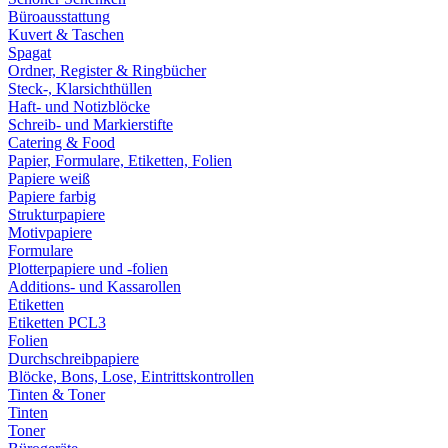
Büroausstattung
Kuvert & Taschen
Spagat
Ordner, Register & Ringbücher
Steck-, Klarsichthüllen
Haft- und Notizblöcke
Schreib- und Markierstifte
Catering & Food
Papier, Formulare, Etiketten, Folien
Papiere weiß
Papiere farbig
Strukturpapiere
Motivpapiere
Formulare
Plotterpapiere und -folien
Additions- und Kassarollen
Etiketten
Etiketten PCL3
Folien
Durchschreibpapiere
Blöcke, Bons, Lose, Eintrittskontrollen
Tinten & Toner
Tinten
Toner