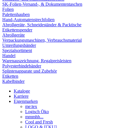
SK-Folien-Versand-, & Dokumententaschen
Folien
Palettenhauben
Hand-Automatenstrechfolien
Abrollgeräte, Schneideständer & Packtische
Etikettenspender
Abrollgeräte
Verpackungsmaschinen, Verbrauchsmaterial
Umreifungsbänder
Spezialsortiment
Handel
Warenauszeichnung, Regalpreisleisten
Polyesterbindebänder
Splintenapparate und Zubehör
Etiketten
Kabelbinder
Kataloge
Karriere
Eigenmarken
me:tex
Logisch Öko
mmmhh...
Cool and Fresh
LOGO & [I´KU]