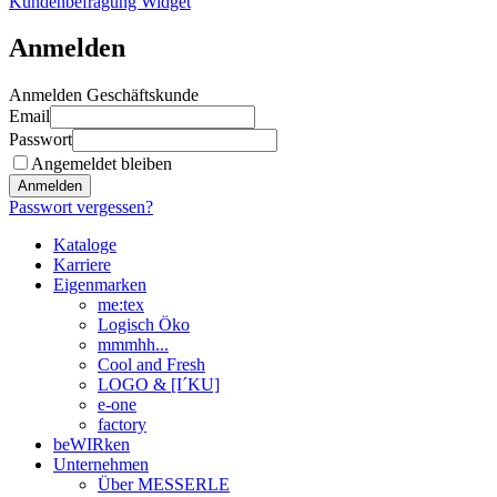
Kundenbefragung Widget
Anmelden
Anmelden Geschäftskunde
Email
Passwort
Angemeldet bleiben
Anmelden
Passwort vergessen?
Kataloge
Karriere
Eigenmarken
me:tex
Logisch Öko
mmmhh...
Cool and Fresh
LOGO & [I´KU]
e-one
factory
beWIRken
Unternehmen
Über MESSERLE