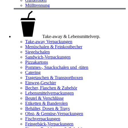
Garderoben
Mülltrennung
Take-away & Lebensmittelverp.
Take-away Verpackungen
Menüschalen & Feinkostbecher
Siegelschalen
Sandwich-Verpackungen
Pizzakartons
Pommes-, Snackschalen und -tüten
Catering
Tragetaschen & Transportboxen
Einweg-Geschirr
Becher, Flaschen & Zubehör
Lebensmittelverpackungen
Beutel & Verschlüsse
Etiketten & Banderolen
Behälter, Dosen & Trays
Obst- & Gemüse-Verpackungen
Fischverpackungen
Feingebäck-Verpackungen