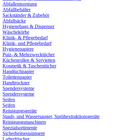
Abfallentsorgung
Abfallbehälter
Sackständer & Zubehör
Abfallsäcke
Hygienebags & Dispenser
Wäschekörbe
Klinik- & Pflegebedarf
Klinik- und Pflegebedarf
Hygienepapiere
Putz- & Mehrzwecktücher
Küchenrollen & Servietten
Kosmetik & Taschentücher
Handtuchpapier
Toilettenpapier
Handtrockner
Spendersysteme
Spendersysteme
Seifen
Seifen
Reinigungsgeräte
Staub- und Wassersauger, Sprühextraktionsgeräte
Reinigungsmaschinen
Spezialsortimente
Sicherheitsequipment
Lufterfrischer