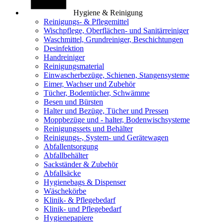
Hygiene & Reinigung
Reinigungs- & Pflegemittel
Wischpflege, Oberflächen- und Sanitärreiniger
Waschmittel, Grundreiniger, Beschichtungen
Desinfektion
Handreiniger
Reinigungsmaterial
Einwascherbezüge, Schienen, Stangensysteme
Eimer, Wachser und Zubehör
Tücher, Bodentücher, Schwämme
Besen und Bürsten
Halter und Bezüge, Tücher und Pressen
Moppbezüge und - halter, Bodenwischsysteme
Reinigungssets und Behälter
Reinigungs-, System- und Gerätewagen
Abfallentsorgung
Abfallbehälter
Sackständer & Zubehör
Abfallsäcke
Hygienebags & Dispenser
Wäschekörbe
Klinik- & Pflegebedarf
Klinik- und Pflegebedarf
Hygienepapiere