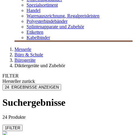
Spezialsortiment
Handel
Warenauszeichnung, Regalpreisleisten
Polyesterbindebänder
Splintenapparate und Zubehör
Etiketten
Kabelbinder
Messerle
Büro & Schule
Bürogeräte
Diktiergeräte und Zubehör
FILTER
Hersteller
zurück
Philips
24
ERGEBNISSE ANZEIGEN
Suchergebnisse
24 Produkte
1
FILTER