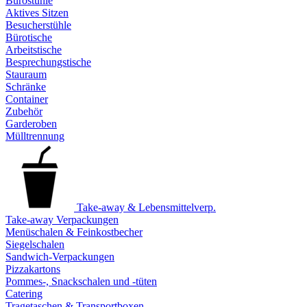
Bürostühle
Aktives Sitzen
Besucherstühle
Bürotische
Arbeitstische
Besprechungstische
Stauraum
Schränke
Container
Zubehör
Garderoben
Mülltrennung
Take-away & Lebensmittelverp.
Take-away Verpackungen
Menüschalen & Feinkostbecher
Siegelschalen
Sandwich-Verpackungen
Pizzakartons
Pommes-, Snackschalen und -tüten
Catering
Tragetaschen & Transportboxen