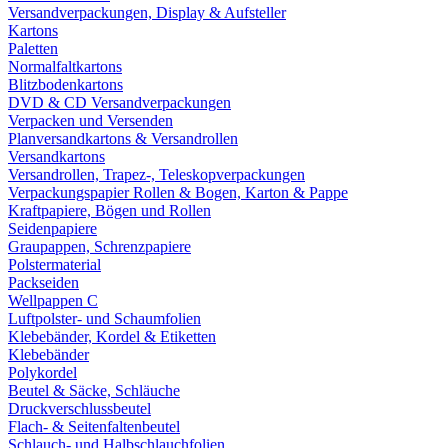
Versandverpackungen, Display & Aufsteller
Kartons
Paletten
Normalfaltkartons
Blitzbodenkartons
DVD & CD Versandverpackungen
Verpacken und Versenden
Planversandkartons & Versandrollen
Versandkartons
Versandrollen, Trapez-, Teleskopverpackungen
Verpackungspapier Rollen & Bogen, Karton & Pappe
Kraftpapiere, Bögen und Rollen
Seidenpapiere
Graupappen, Schrenzpapiere
Polstermaterial
Packseiden
Wellpappen C
Luftpolster- und Schaumfolien
Klebebänder, Kordel & Etiketten
Klebebänder
Polykordel
Beutel & Säcke, Schläuche
Druckverschlussbeutel
Flach- & Seitenfaltenbeutel
Schlauch- und Halbschlauchfolien