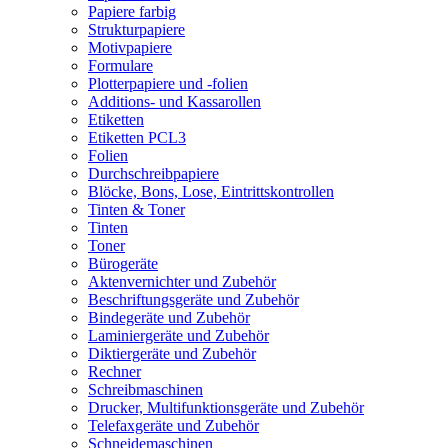
Papiere farbig
Strukturpapiere
Motivpapiere
Formulare
Plotterpapiere und -folien
Additions- und Kassarollen
Etiketten
Etiketten PCL3
Folien
Durchschreibpapiere
Blöcke, Bons, Lose, Eintrittskontrollen
Tinten & Toner
Tinten
Toner
Bürogeräte
Aktenvernichter und Zubehör
Beschriftungsgeräte und Zubehör
Bindegeräte und Zubehör
Laminiergeräte und Zubehör
Diktiergeräte und Zubehör
Rechner
Schreibmaschinen
Drucker, Multifunktionsgeräte und Zubehör
Telefaxgeräte und Zubehör
Schneidemaschinen