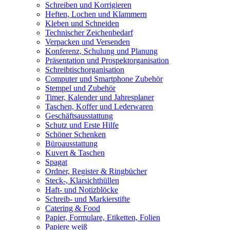
Schreiben und Korrigieren
Heften, Lochen und Klammern
Kleben und Schneiden
Technischer Zeichenbedarf
Verpacken und Versenden
Konferenz, Schulung und Planung
Präsentation und Prospektorganisation
Schreibtischorganisation
Computer und Smartphone Zubehör
Stempel und Zubehör
Timer, Kalender und Jahresplaner
Taschen, Koffer und Lederwaren
Geschäftsausstattung
Schutz und Erste Hilfe
Schöner Schenken
Büroausstattung
Kuvert & Taschen
Spagat
Ordner, Register & Ringbücher
Steck-, Klarsichthüllen
Haft- und Notizblöcke
Schreib- und Markierstifte
Catering & Food
Papier, Formulare, Etiketten, Folien
Papiere weiß