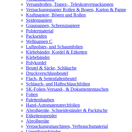
Versandrollen, Trapez-, Teleskopverpackungen
Verpackungspapier Rollen & Bogen, Karton & Pappe
Kraftpapiere, Bögen und Rollen
Seidenpapiere
Graupappen, Schrenzpapiere
Polstermaterial
Packseiden
Wellpappen C
Luftpolster- und Schaumfolien
Klebebänder, Kordel & Etiketten
Klebebänder
Polykordel
Beutel & Säcke, Schläuche
Druckverschlussbeutel
Flach- & Seitenfaltenbeutel
Schlauch- und Halbschlauchfolien
SK-Folien-Versand-, & Dokumententaschen
Folien
Palettenhauben
Hand-Automatenstrechfolien
Abrollgeräte, Schneideständer & Packtische
Etikettenspender
Abrollgeräte
Verpackungsmaschinen, Verbrauchsmaterial
Umreifungsbänder