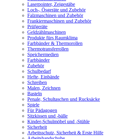
Laserpointer, Zeigestäbe
Loch-, Ösgeräte und Zubehör
Falzmaschinen und Zubehör
Frankiermaschinen und Zubehör
Prüfgeräte
Geldzählmaschinen
Produkte fürs Raumklima
Farbbänder & Thermorollen
Thermotransferrollen
Speichermedien
Farbbänder
Zubehör
Schulbedarf
Hefte, Einbände
Schreiben
Malen, Zeichnen
Basteln
Penale, Schultaschen und Rucksäcke
Spiele
Für Pädagogen
Sitzkissen und -bälle
Kinder-Schulmöbel und -Stühle
Sicherheit
Arbeitsschutz, Sicherheit & Erste Hilfe
Arbeitshandschuhe