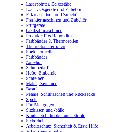
Laserpointer, Zeigestäbe
Loch-, Ösgeräte und Zubehör
Falzmaschinen und Zubehör
Frankiermaschinen und Zubehör
Prüfgeräte
Geldzählmaschinen
Produkte fürs Raumklima
Farbbänder & Thermorollen
Thermotransferrollen
Speichermedien
Farbbänder
Zubehör
Schulbedarf
Hefte, Einbände
Schreiben
Malen, Zeichnen
Basteln
Penale, Schultaschen und Rucksäcke
Spiele
Für Pädagogen
Sitzkissen und -bälle
Kinder-Schulmöbel und -Stühle
Sicherheit
Arbeitsschutz, Sicherheit & Erste Hilfe
Arbeitshandschuhe