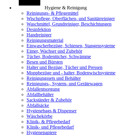
Hygiene & Reinigung
Reinigungs- & Pflegemittel
Wischpflege, Oberflächen- und Sanitärreiniger
Waschmittel, Grundreiniger, Beschichtungen
Desinfektion
Handreiniger
Reinigungsmaterial
Einwascherbezüge, Schienen, Stangensysteme
Eimer, Wachser und Zubehör
Tücher, Bodentücher, Schwämme
Besen und Bürsten
Halter und Bezüge, Tücher und Pressen
Moppbezüge und - halter, Bodenwischsysteme
Reinigungssets und Behälter
Reinigungs-, System- und Gerätewagen
Abfallentsorgung
Abfallbehälter
Sackständer & Zubehör
Abfallsäcke
Hygienebags & Dispenser
Wäschekörbe
Klinik- & Pflegebedarf
Klinik- und Pflegebedarf
Hygienepapiere