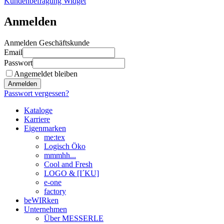
Kundenbefragung Widget
Anmelden
Anmelden Geschäftskunde
Email
Passwort
Angemeldet bleiben
Anmelden
Passwort vergessen?
Kataloge
Karriere
Eigenmarken
me:tex
Logisch Öko
mmmhh...
Cool and Fresh
LOGO & [I´KU]
e-one
factory
beWIRken
Unternehmen
Über MESSERLE