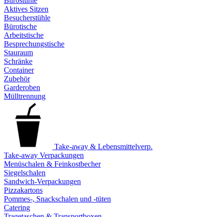
Bürostühle
Aktives Sitzen
Besucherstühle
Bürotische
Arbeitstische
Besprechungstische
Stauraum
Schränke
Container
Zubehör
Garderoben
Mülltrennung
Take-away & Lebensmittelverp.
Take-away Verpackungen
Menüschalen & Feinkostbecher
Siegelschalen
Sandwich-Verpackungen
Pizzakartons
Pommes-, Snackschalen und -tüten
Catering
Tragetaschen & Transportboxen