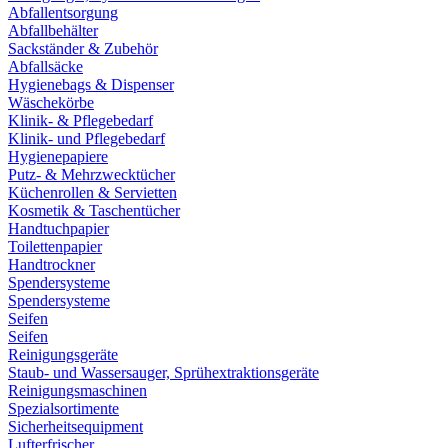
Abfallentsorgung
Abfallbehälter
Sackständer & Zubehör
Abfallsäcke
Hygienebags & Dispenser
Wäschekörbe
Klinik- & Pflegebedarf
Klinik- und Pflegebedarf
Hygienepapiere
Putz- & Mehrzwecktücher
Küchenrollen & Servietten
Kosmetik & Taschentücher
Handtuchpapier
Toilettenpapier
Handtrockner
Spendersysteme
Spendersysteme
Seifen
Seifen
Reinigungsgeräte
Staub- und Wassersauger, Sprühextraktionsgeräte
Reinigungsmaschinen
Spezialsortimente
Sicherheitsequipment
Lufterfrischer