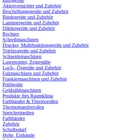
Bürogeräte
Aktenvernichter und Zubehör
Beschriftungsgeräte und Zubehör
Bindegeräte und Zubehör
Laminiergeräte und Zubehör
Diktiergeräte und Zubehör
Rechner
Schreibmaschinen
Drucker, Multifunktionsgeräte und Zubehör
Telefaxgeräte und Zubehör
Schneidemaschinen
Laserpointer, Zeigestäbe
Loch-, Ösgeräte und Zubehör
Falzmaschinen und Zubehör
Frankiermaschinen und Zubehör
Prüfgeräte
Geldzählmaschinen
Produkte fürs Raumklima
Farbbänder & Thermorollen
Thermotransferrollen
Speichermedien
Farbbänder
Zubehör
Schulbedarf
Hefte, Einbände