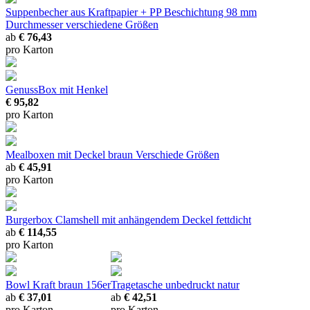
Suppenbecher aus Kraftpapier + PP Beschichtung 98 mm
Durchmesser
verschiedene Größen
ab
€ 76,43
pro Karton
GenussBox mit Henkel
€ 95,82
pro Karton
Mealboxen mit Deckel braun
Verschiede Größen
ab
€ 45,91
pro Karton
Burgerbox Clamshell mit anhängendem Deckel
fettdicht
ab
€ 114,55
pro Karton
Bowl Kraft braun 156er
Tragetasche unbedruckt natur
ab
€ 37,01
ab
€ 42,51
pro Karton
pro Karton