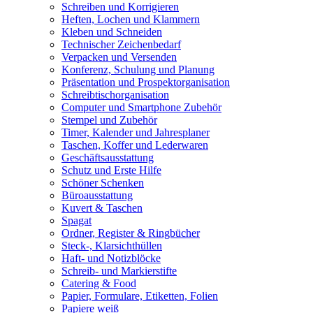
Schreiben und Korrigieren
Heften, Lochen und Klammern
Kleben und Schneiden
Technischer Zeichenbedarf
Verpacken und Versenden
Konferenz, Schulung und Planung
Präsentation und Prospektorganisation
Schreibtischorganisation
Computer und Smartphone Zubehör
Stempel und Zubehör
Timer, Kalender und Jahresplaner
Taschen, Koffer und Lederwaren
Geschäftsausstattung
Schutz und Erste Hilfe
Schöner Schenken
Büroausstattung
Kuvert & Taschen
Spagat
Ordner, Register & Ringbücher
Steck-, Klarsichthüllen
Haft- und Notizblöcke
Schreib- und Markierstifte
Catering & Food
Papier, Formulare, Etiketten, Folien
Papiere weiß