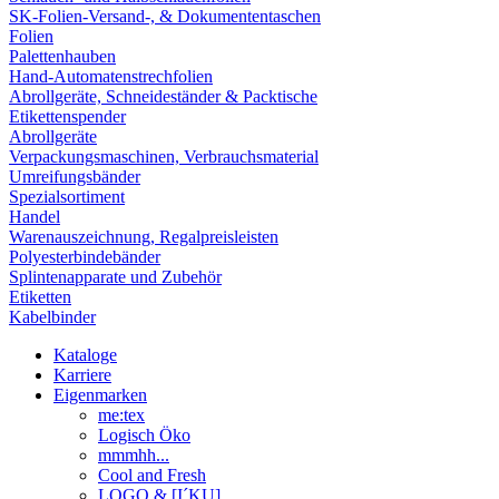
SK-Folien-Versand-, & Dokumententaschen
Folien
Palettenhauben
Hand-Automatenstrechfolien
Abrollgeräte, Schneideständer & Packtische
Etikettenspender
Abrollgeräte
Verpackungsmaschinen, Verbrauchsmaterial
Umreifungsbänder
Spezialsortiment
Handel
Warenauszeichnung, Regalpreisleisten
Polyesterbindebänder
Splintenapparate und Zubehör
Etiketten
Kabelbinder
Kataloge
Karriere
Eigenmarken
me:tex
Logisch Öko
mmmhh...
Cool and Fresh
LOGO & [I´KU]