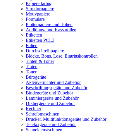
Papiere farbig
Strukturpapiere
Motivpapiere
Formulare
Plotterpapiere und -folien
Additions- und Kassarollen
Etiketten
Etiketten PCL3
Folien
Durchschreibpapiere
Blöcke, Bons, Lose, Eintrittskontrollen
Tinten & Toner
Tinten
Toner
Bürogeräte
Aktenvernichter und Zubehör
Beschriftungsgeräte und Zubehör
Bindegeräte und Zubehör
Laminiergeräte und Zubehör
Diktiergeräte und Zubehör
Rechner
Schreibmaschinen
Drucker, Multifunktionsgeräte und Zubehör
Telefaxgeräte und Zubehör
Schneidemaschinen