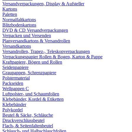
Versandverpackungen, Display & Aufsteller
Kartons
Paletten
Normalfaltkartons
Blitzbodenkartons
DVD & CD Versandverpackungen
Verpacken und Versenden
Planversandkartons & Versandrollen
Versandkartons
Versandrollen, Trapez-, Teleskopverpackungen
Verpackungspapier Rollen & Bogen, Karton & Pappe
Kraftpapiere, Bögen und Rollen
Seidenpapiere
Graupappen, Schrenzpapiere
Polstermaterial
Packseiden
Wellpappen C
Luftpolster- und Schaumfolien
Klebebänder, Kordel & Etiketten
Klebebänder
Polykordel
Beutel & Säcke, Schläuche
Druckverschlussbeutel
Flach- & Seitenfaltenbeutel
Schlauch- und Halbschlauchfolien