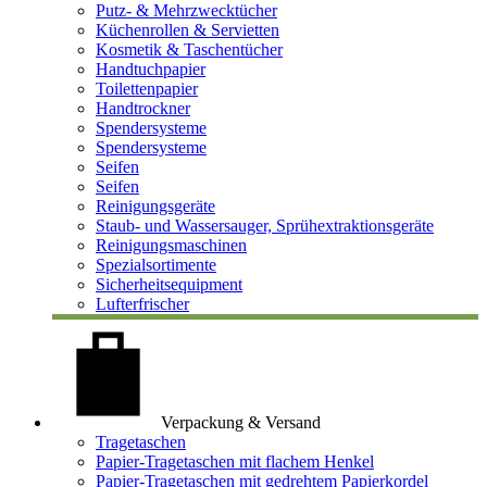
Putz- & Mehrzwecktücher
Küchenrollen & Servietten
Kosmetik & Taschentücher
Handtuchpapier
Toilettenpapier
Handtrockner
Spendersysteme
Spendersysteme
Seifen
Seifen
Reinigungsgeräte
Staub- und Wassersauger, Sprühextraktionsgeräte
Reinigungsmaschinen
Spezialsortimente
Sicherheitsequipment
Lufterfrischer
Verpackung & Versand
Tragetaschen
Papier-Tragetaschen mit flachem Henkel
Papier-Tragetaschen mit gedrehtem Papierkordel