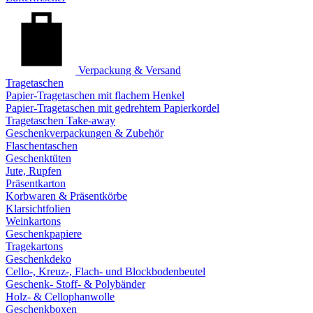
Verpackung & Versand
Tragetaschen
Papier-Tragetaschen mit flachem Henkel
Papier-Tragetaschen mit gedrehtem Papierkordel
Tragetaschen Take-away
Geschenkverpackungen & Zubehör
Flaschentaschen
Geschenktüten
Jute, Rupfen
Präsentkarton
Korbwaren & Präsentkörbe
Klarsichtfolien
Weinkartons
Geschenkpapiere
Tragekartons
Geschenkdeko
Cello-, Kreuz-, Flach- und Blockbodenbeutel
Geschenk- Stoff- & Polybänder
Holz- & Cellophanwolle
Geschenkboxen