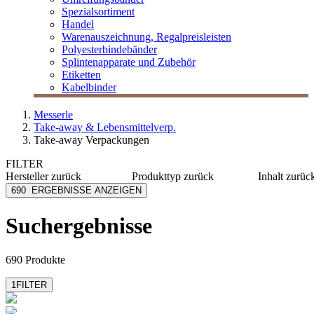
Spezialsortiment
Handel
Warenauszeichnung, Regalpreisleisten
Polyesterbindebänder
Splintenapparate und Zubehör
Etiketten
Kabelbinder
Messerle
Take-away & Lebensmittelverp.
Take-away Verpackungen
FILTER
Hersteller
zurück
Produkttyp
zurück
Inhalt
zurüc
Alcas
Becher
≤ 120 m
690
ERGEBNISSE ANZEIGEN
bepulp go natural by
Besteck
125-375
sabert
Besteckset
400-980
Suchergebnisse
bio-paper straws
Beutel
≥ 1000 
Biopap
Box
Carpad
mehr anzeigen
690 Produkte
mehr anzeigen
1
FILTER