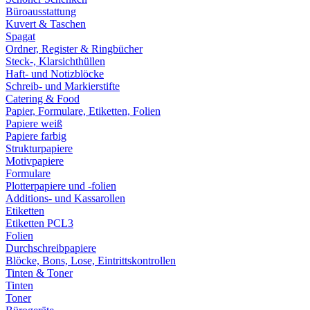
Büroausstattung
Kuvert & Taschen
Spagat
Ordner, Register & Ringbücher
Steck-, Klarsichthüllen
Haft- und Notizblöcke
Schreib- und Markierstifte
Catering & Food
Papier, Formulare, Etiketten, Folien
Papiere weiß
Papiere farbig
Strukturpapiere
Motivpapiere
Formulare
Plotterpapiere und -folien
Additions- und Kassarollen
Etiketten
Etiketten PCL3
Folien
Durchschreibpapiere
Blöcke, Bons, Lose, Eintrittskontrollen
Tinten & Toner
Tinten
Toner