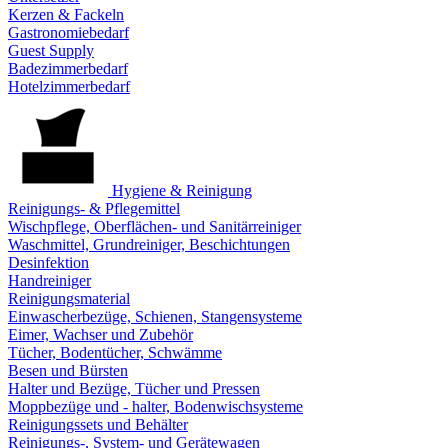
Kerzen & Fackeln
Gastronomiebedarf
Guest Supply
Badezimmerbedarf
Hotelzimmerbedarf
Hygiene & Reinigung
Reinigungs- & Pflegemittel
Wischpflege, Oberflächen- und Sanitärreiniger
Waschmittel, Grundreiniger, Beschichtungen
Desinfektion
Handreiniger
Reinigungsmaterial
Einwascherbezüge, Schienen, Stangensysteme
Eimer, Wachser und Zubehör
Tücher, Bodentücher, Schwämme
Besen und Bürsten
Halter und Bezüge, Tücher und Pressen
Moppbezüge und - halter, Bodenwischsysteme
Reinigungssets und Behälter
Reinigungs-, System- und Gerätewagen