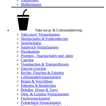
Garderoben
Mülltrennung
Take-away & Lebensmittelverp.
Take-away Verpackungen
Menüschalen & Feinkostbecher
Siegelschalen
Sandwich-Verpackungen
Pizzakartons
Pommes-, Snackschalen und -tüten
Catering
Tragetaschen & Transportboxen
Einweg-Geschirr
Becher, Flaschen & Zubehör
Lebensmittelverpackungen
Beutel & Verschlüsse
Etiketten & Banderolen
Behälter, Dosen & Trays
Obst- & Gemüse-Verpackungen
Fischverpackungen
Feingebäck-Verpackungen