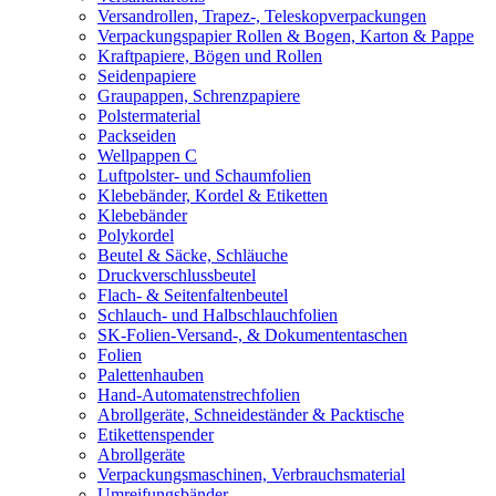
Versandrollen, Trapez-, Teleskopverpackungen
Verpackungspapier Rollen & Bogen, Karton & Pappe
Kraftpapiere, Bögen und Rollen
Seidenpapiere
Graupappen, Schrenzpapiere
Polstermaterial
Packseiden
Wellpappen C
Luftpolster- und Schaumfolien
Klebebänder, Kordel & Etiketten
Klebebänder
Polykordel
Beutel & Säcke, Schläuche
Druckverschlussbeutel
Flach- & Seitenfaltenbeutel
Schlauch- und Halbschlauchfolien
SK-Folien-Versand-, & Dokumententaschen
Folien
Palettenhauben
Hand-Automatenstrechfolien
Abrollgeräte, Schneideständer & Packtische
Etikettenspender
Abrollgeräte
Verpackungsmaschinen, Verbrauchsmaterial
Umreifungsbänder