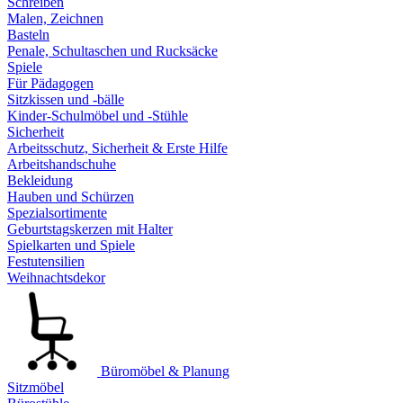
Schreiben
Malen, Zeichnen
Basteln
Penale, Schultaschen und Rucksäcke
Spiele
Für Pädagogen
Sitzkissen und -bälle
Kinder-Schulmöbel und -Stühle
Sicherheit
Arbeitsschutz, Sicherheit & Erste Hilfe
Arbeitshandschuhe
Bekleidung
Hauben und Schürzen
Spezialsortimente
Geburtstagskerzen mit Halter
Spielkarten und Spiele
Festutensilien
Weihnachtsdekor
Büromöbel & Planung
Sitzmöbel