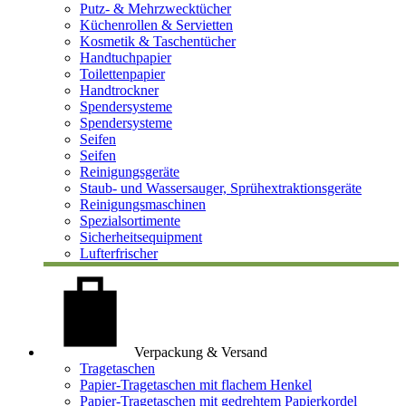
Putz- & Mehrzwecktücher
Küchenrollen & Servietten
Kosmetik & Taschentücher
Handtuchpapier
Toilettenpapier
Handtrockner
Spendersysteme
Spendersysteme
Seifen
Seifen
Reinigungsgeräte
Staub- und Wassersauger, Sprühextraktionsgeräte
Reinigungsmaschinen
Spezialsortimente
Sicherheitsequipment
Lufterfrischer
Verpackung & Versand
Tragetaschen
Papier-Tragetaschen mit flachem Henkel
Papier-Tragetaschen mit gedrehtem Papierkordel