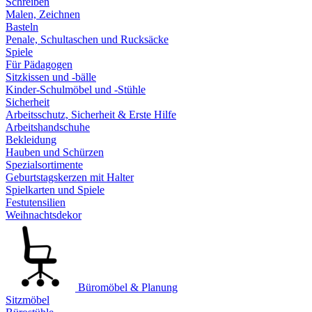
Schreiben
Malen, Zeichnen
Basteln
Penale, Schultaschen und Rucksäcke
Spiele
Für Pädagogen
Sitzkissen und -bälle
Kinder-Schulmöbel und -Stühle
Sicherheit
Arbeitsschutz, Sicherheit & Erste Hilfe
Arbeitshandschuhe
Bekleidung
Hauben und Schürzen
Spezialsortimente
Geburtstagskerzen mit Halter
Spielkarten und Spiele
Festutensilien
Weihnachtsdekor
Büromöbel & Planung
Sitzmöbel