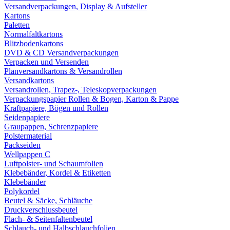
Versandverpackungen, Display & Aufsteller
Kartons
Paletten
Normalfaltkartons
Blitzbodenkartons
DVD & CD Versandverpackungen
Verpacken und Versenden
Planversandkartons & Versandrollen
Versandkartons
Versandrollen, Trapez-, Teleskopverpackungen
Verpackungspapier Rollen & Bogen, Karton & Pappe
Kraftpapiere, Bögen und Rollen
Seidenpapiere
Graupappen, Schrenzpapiere
Polstermaterial
Packseiden
Wellpappen C
Luftpolster- und Schaumfolien
Klebebänder, Kordel & Etiketten
Klebebänder
Polykordel
Beutel & Säcke, Schläuche
Druckverschlussbeutel
Flach- & Seitenfaltenbeutel
Schlauch- und Halbschlauchfolien