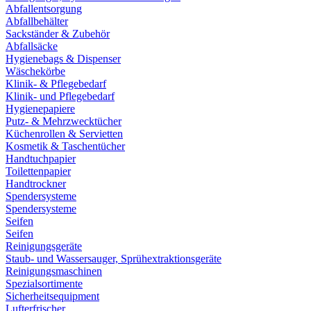
Abfallentsorgung
Abfallbehälter
Sackständer & Zubehör
Abfallsäcke
Hygienebags & Dispenser
Wäschekörbe
Klinik- & Pflegebedarf
Klinik- und Pflegebedarf
Hygienepapiere
Putz- & Mehrzwecktücher
Küchenrollen & Servietten
Kosmetik & Taschentücher
Handtuchpapier
Toilettenpapier
Handtrockner
Spendersysteme
Spendersysteme
Seifen
Seifen
Reinigungsgeräte
Staub- und Wassersauger, Sprühextraktionsgeräte
Reinigungsmaschinen
Spezialsortimente
Sicherheitsequipment
Lufterfrischer