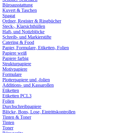
Büroausstattung
Kuvert & Taschen
Spagat
Ordner, Register & Ringbücher
Steck-, Klarsichthüllen
Haft- und Notizblöcke
Schreib- und Markierstifte
Catering & Food
Papier, Formulare, Etiketten, Folien
Papiere weiß
Papiere farbig
Strukturpapiere
Motivpapiere
Formulare
Plotterpapiere und -folien
Additions- und Kassarollen
Etiketten
Etiketten PCL3
Folien
Durchschreibpapiere
Blöcke, Bons, Lose, Eintrittskontrollen
Tinten & Toner
Tinten
Toner