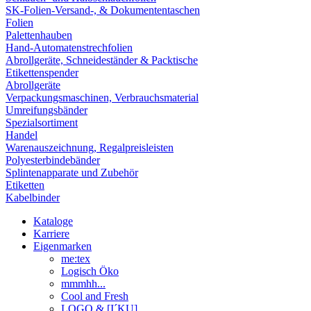
SK-Folien-Versand-, & Dokumententaschen
Folien
Palettenhauben
Hand-Automatenstrechfolien
Abrollgeräte, Schneideständer & Packtische
Etikettenspender
Abrollgeräte
Verpackungsmaschinen, Verbrauchsmaterial
Umreifungsbänder
Spezialsortiment
Handel
Warenauszeichnung, Regalpreisleisten
Polyesterbindebänder
Splintenapparate und Zubehör
Etiketten
Kabelbinder
Kataloge
Karriere
Eigenmarken
me:tex
Logisch Öko
mmmhh...
Cool and Fresh
LOGO & [I´KU]