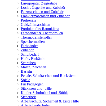
Laserpointer, Zeigestäbe
Loch-, Ösgeräte und Zubehör
Falzmaschinen und Zubehör
Frankiermaschinen und Zubehör
Prüfgeräte
Geldzählmaschinen
Produkte fürs Raumklima
Farbbänder & Thermorollen
Thermotransferrollen
Speichermedien
Farbbänder
Zubehör
Schulbedarf
Hefte, Einbände
Schreiben
Malen, Zeichnen
Basteln
Penale, Schultaschen und Rucksäcke
Spiele
Für Pädagogen
Sitzkissen und -bälle
Kinder-Schulmöbel und -Stühle
Sicherheit
Arbeitsschutz, Sicherheit & Erste Hilfe
Arbeitshandschuhe