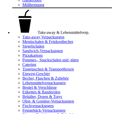
Garderoben
Mülltrennung
Take-away & Lebensmittelverp.
Take-away Verpackungen
Menüschalen & Feinkostbecher
Siegelschalen
Sandwich-Verpackungen
Pizzakartons
Pommes-, Snackschalen und -tüten
Catering
Tragetaschen & Transportboxen
Einweg-Geschirr
Becher, Flaschen & Zubehör
Lebensmittelverpackungen
Beutel & Verschlüsse
Etiketten & Banderolen
Behälter, Dosen & Trays
Obst- & Gemüse-Verpackungen
Fischverpackungen
Feingebäck-Verpackungen