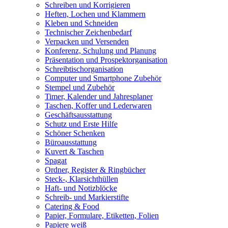
Schreiben und Korrigieren
Heften, Lochen und Klammern
Kleben und Schneiden
Technischer Zeichenbedarf
Verpacken und Versenden
Konferenz, Schulung und Planung
Präsentation und Prospektorganisation
Schreibtischorganisation
Computer und Smartphone Zubehör
Stempel und Zubehör
Timer, Kalender und Jahresplaner
Taschen, Koffer und Lederwaren
Geschäftsausstattung
Schutz und Erste Hilfe
Schöner Schenken
Büroausstattung
Kuvert & Taschen
Spagat
Ordner, Register & Ringbücher
Steck-, Klarsichthüllen
Haft- und Notizblöcke
Schreib- und Markierstifte
Catering & Food
Papier, Formulare, Etiketten, Folien
Papiere weiß