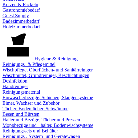
Kerzen & Fackeln
Gastronomiebedarf
Guest Supply
Badezimmerbedarf
Hotelzimmerbedarf
Hygiene & Reinigung
Reinigungs- & Pflegemittel
Wischpflege, Oberflächen- und Sanitärreiniger
Waschmittel, Grundreiniger, Beschichtungen
Desinfektion
Handreiniger
Reinigungsmaterial
Einwascherbezüge, Schienen, Stangensysteme
Eimer, Wachser und Zubehör
Tücher, Bodentücher, Schwämme
Besen und Bürsten
Halter und Bezüge, Tücher und Pressen
Moppbezüge und - halter, Bodenwischsysteme
Reinigungssets und Behälter
Reinigungs-, System- und Gerätewagen