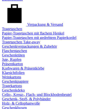
Verpackung & Versand
Tragetaschen
Papier-Tragetaschen mit flachem Henkel
Papier-Tragetaschen mit gedrehtem Papierkordel
Tragetaschen Take-away
Geschenkverpackungen & Zubehör
Flaschentaschen
Geschenktüten
Jute, Rupfen
Präsentkarton
Korbwaren & Präsentkörbe
Klarsichtfolien
Weinkartons
Geschenkpapiere
Tragekartons
Geschenkdeko
Cello-, Kreuz-, Flach- und Blockbodenbeutel
Geschenk- Stoff- & Polybänder
Holz- & Cellophanwolle
Geschenkboxen