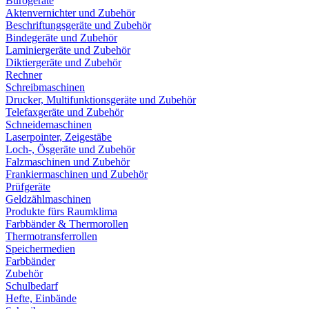
Bürogeräte
Aktenvernichter und Zubehör
Beschriftungsgeräte und Zubehör
Bindegeräte und Zubehör
Laminiergeräte und Zubehör
Diktiergeräte und Zubehör
Rechner
Schreibmaschinen
Drucker, Multifunktionsgeräte und Zubehör
Telefaxgeräte und Zubehör
Schneidemaschinen
Laserpointer, Zeigestäbe
Loch-, Ösgeräte und Zubehör
Falzmaschinen und Zubehör
Frankiermaschinen und Zubehör
Prüfgeräte
Geldzählmaschinen
Produkte fürs Raumklima
Farbbänder & Thermorollen
Thermotransferrollen
Speichermedien
Farbbänder
Zubehör
Schulbedarf
Hefte, Einbände