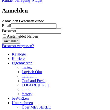
Kundenbefragung Widget
Anmelden
Anmelden Geschäftskunde
Email
Passwort
Angemeldet bleiben
Anmelden
Passwort vergessen?
Kataloge
Karriere
Eigenmarken
me:tex
Logisch Öko
mmmhh...
Cool and Fresh
LOGO & [I´KU]
e-one
factory
beWIRken
Unternehmen
Über MESSERLE