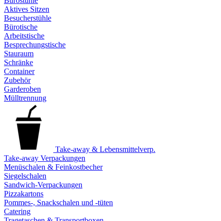
Bürostühle
Aktives Sitzen
Besucherstühle
Bürotische
Arbeitstische
Besprechungstische
Stauraum
Schränke
Container
Zubehör
Garderoben
Mülltrennung
Take-away & Lebensmittelverp.
Take-away Verpackungen
Menüschalen & Feinkostbecher
Siegelschalen
Sandwich-Verpackungen
Pizzakartons
Pommes-, Snackschalen und -tüten
Catering
Tragetaschen & Transportboxen