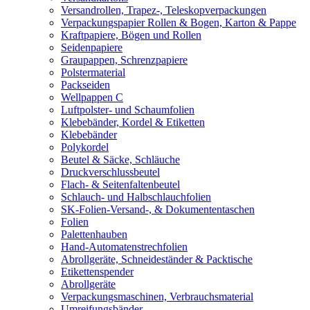
Versandrollen, Trapez-, Teleskopverpackungen
Verpackungspapier Rollen & Bogen, Karton & Pappe
Kraftpapiere, Bögen und Rollen
Seidenpapiere
Graupappen, Schrenzpapiere
Polstermaterial
Packseiden
Wellpappen C
Luftpolster- und Schaumfolien
Klebebänder, Kordel & Etiketten
Klebebänder
Polykordel
Beutel & Säcke, Schläuche
Druckverschlussbeutel
Flach- & Seitenfaltenbeutel
Schlauch- und Halbschlauchfolien
SK-Folien-Versand-, & Dokumententaschen
Folien
Palettenhauben
Hand-Automatenstrechfolien
Abrollgeräte, Schneideständer & Packtische
Etikettenspender
Abrollgeräte
Verpackungsmaschinen, Verbrauchsmaterial
Umreifungsbänder