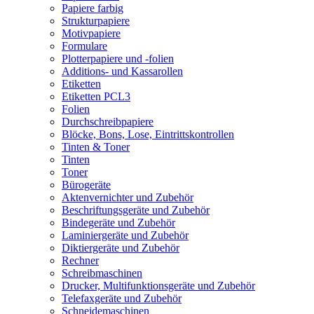
Papiere farbig
Strukturpapiere
Motivpapiere
Formulare
Plotterpapiere und -folien
Additions- und Kassarollen
Etiketten
Etiketten PCL3
Folien
Durchschreibpapiere
Blöcke, Bons, Lose, Eintrittskontrollen
Tinten & Toner
Tinten
Toner
Bürogeräte
Aktenvernichter und Zubehör
Beschriftungsgeräte und Zubehör
Bindegeräte und Zubehör
Laminiergeräte und Zubehör
Diktiergeräte und Zubehör
Rechner
Schreibmaschinen
Drucker, Multifunktionsgeräte und Zubehör
Telefaxgeräte und Zubehör
Schneidemaschinen