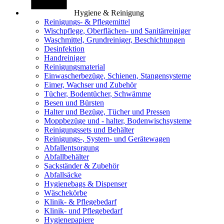
Hygiene & Reinigung
Reinigungs- & Pflegemittel
Wischpflege, Oberflächen- und Sanitärreiniger
Waschmittel, Grundreiniger, Beschichtungen
Desinfektion
Handreiniger
Reinigungsmaterial
Einwascherbezüge, Schienen, Stangensysteme
Eimer, Wachser und Zubehör
Tücher, Bodentücher, Schwämme
Besen und Bürsten
Halter und Bezüge, Tücher und Pressen
Moppbezüge und - halter, Bodenwischsysteme
Reinigungssets und Behälter
Reinigungs-, System- und Gerätewagen
Abfallentsorgung
Abfallbehälter
Sackständer & Zubehör
Abfallsäcke
Hygienebags & Dispenser
Wäschekörbe
Klinik- & Pflegebedarf
Klinik- und Pflegebedarf
Hygienepapiere