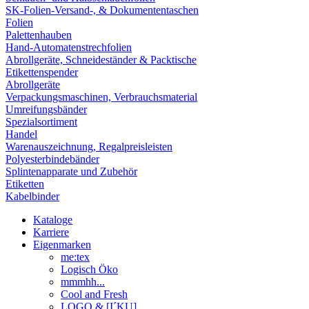
SK-Folien-Versand-, & Dokumententaschen
Folien
Palettenhauben
Hand-Automatenstrechfolien
Abrollgeräte, Schneideständer & Packtische
Etikettenspender
Abrollgeräte
Verpackungsmaschinen, Verbrauchsmaterial
Umreifungsbänder
Spezialsortiment
Handel
Warenauszeichnung, Regalpreisleisten
Polyesterbindebänder
Splintenapparate und Zubehör
Etiketten
Kabelbinder
Kataloge
Karriere
Eigenmarken
me:tex
Logisch Öko
mmmhh...
Cool and Fresh
LOGO & [I´KU]