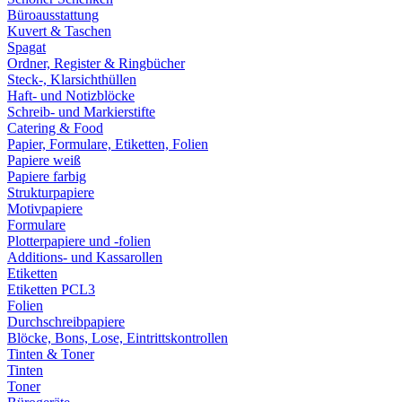
Büroausstattung
Kuvert & Taschen
Spagat
Ordner, Register & Ringbücher
Steck-, Klarsichthüllen
Haft- und Notizblöcke
Schreib- und Markierstifte
Catering & Food
Papier, Formulare, Etiketten, Folien
Papiere weiß
Papiere farbig
Strukturpapiere
Motivpapiere
Formulare
Plotterpapiere und -folien
Additions- und Kassarollen
Etiketten
Etiketten PCL3
Folien
Durchschreibpapiere
Blöcke, Bons, Lose, Eintrittskontrollen
Tinten & Toner
Tinten
Toner