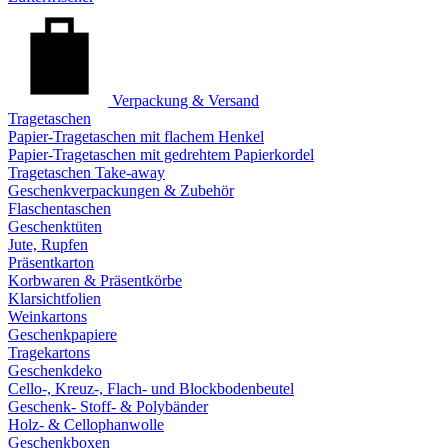
Verpackung & Versand
Tragetaschen
Papier-Tragetaschen mit flachem Henkel
Papier-Tragetaschen mit gedrehtem Papierkordel
Tragetaschen Take-away
Geschenkverpackungen & Zubehör
Flaschentaschen
Geschenktüten
Jute, Rupfen
Präsentkarton
Korbwaren & Präsentkörbe
Klarsichtfolien
Weinkartons
Geschenkpapiere
Tragekartons
Geschenkdeko
Cello-, Kreuz-, Flach- und Blockbodenbeutel
Geschenk- Stoff- & Polybänder
Holz- & Cellophanwolle
Geschenkboxen