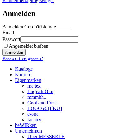
Kundenbefragung Widget
Anmelden
Anmelden Geschäftskunde
Email
Passwort
Angemeldet bleiben
Anmelden
Passwort vergessen?
Kataloge
Karriere
Eigenmarken
me:tex
Logisch Öko
mmmhh...
Cool and Fresh
LOGO & [I´KU]
e-one
factory
beWIRken
Unternehmen
Über MESSERLE