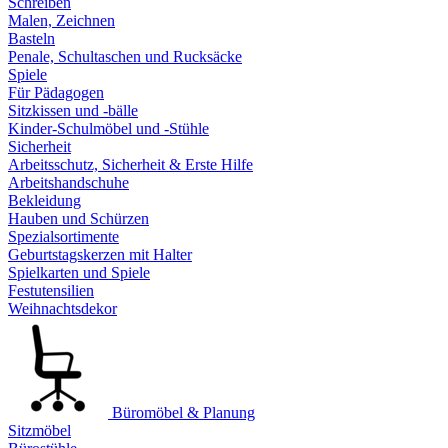
Schreiben
Malen, Zeichnen
Basteln
Penale, Schultaschen und Rucksäcke
Spiele
Für Pädagogen
Sitzkissen und -bälle
Kinder-Schulmöbel und -Stühle
Sicherheit
Arbeitsschutz, Sicherheit & Erste Hilfe
Arbeitshandschuhe
Bekleidung
Hauben und Schürzen
Spezialsortimente
Geburtstagskerzen mit Halter
Spielkarten und Spiele
Festutensilien
Weihnachtsdekor
Büromöbel & Planung
Sitzmöbel