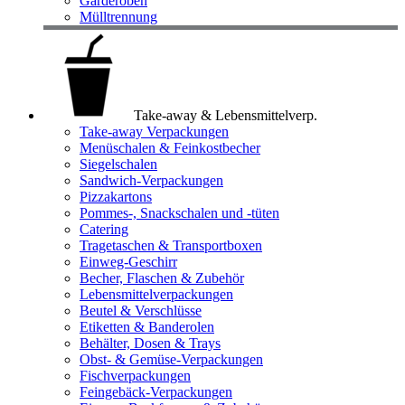
Garderoben
Mülltrennung
Take-away & Lebensmittelverp.
Take-away Verpackungen
Menüschalen & Feinkostbecher
Siegelschalen
Sandwich-Verpackungen
Pizzakartons
Pommes-, Snackschalen und -tüten
Catering
Tragetaschen & Transportboxen
Einweg-Geschirr
Becher, Flaschen & Zubehör
Lebensmittelverpackungen
Beutel & Verschlüsse
Etiketten & Banderolen
Behälter, Dosen & Trays
Obst- & Gemüse-Verpackungen
Fischverpackungen
Feingebäck-Verpackungen