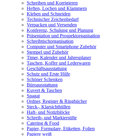
Schreiben und Korrigieren
Heften, Lochen und Klammern
Kleben und Schneiden
Technischer Zeichenbedarf
Verpacken und Versenden
Konferenz, Schulung und Planung
Präsentation und Prospektorganisation
Schreibtischorganisation
Computer und Smartphone Zubehör
Stempel und Zubehör
Timer, Kalender und Jahresplaner
Taschen, Koffer und Lederwaren
Geschäftsausstattung
Schutz und Erste Hilfe
Schöner Schenken
Büroausstattung
Kuvert & Taschen
Spagat
Ordner, Register & Ringbücher
Steck-, Klarsichthüllen
Haft- und Notizblöcke
Schreib- und Markierstifte
Catering & Food
Papier, Formulare, Etiketten, Folien
Papiere weiß