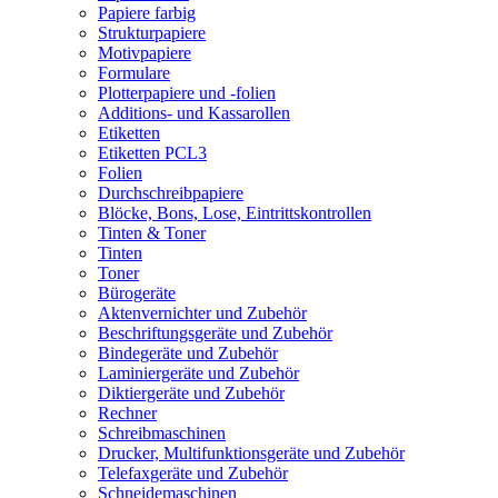
Papiere farbig
Strukturpapiere
Motivpapiere
Formulare
Plotterpapiere und -folien
Additions- und Kassarollen
Etiketten
Etiketten PCL3
Folien
Durchschreibpapiere
Blöcke, Bons, Lose, Eintrittskontrollen
Tinten & Toner
Tinten
Toner
Bürogeräte
Aktenvernichter und Zubehör
Beschriftungsgeräte und Zubehör
Bindegeräte und Zubehör
Laminiergeräte und Zubehör
Diktiergeräte und Zubehör
Rechner
Schreibmaschinen
Drucker, Multifunktionsgeräte und Zubehör
Telefaxgeräte und Zubehör
Schneidemaschinen