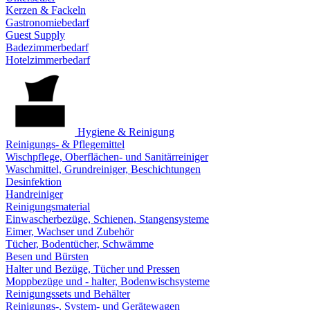
Kerzen & Fackeln
Gastronomiebedarf
Guest Supply
Badezimmerbedarf
Hotelzimmerbedarf
Hygiene & Reinigung
Reinigungs- & Pflegemittel
Wischpflege, Oberflächen- und Sanitärreiniger
Waschmittel, Grundreiniger, Beschichtungen
Desinfektion
Handreiniger
Reinigungsmaterial
Einwascherbezüge, Schienen, Stangensysteme
Eimer, Wachser und Zubehör
Tücher, Bodentücher, Schwämme
Besen und Bürsten
Halter und Bezüge, Tücher und Pressen
Moppbezüge und - halter, Bodenwischsysteme
Reinigungssets und Behälter
Reinigungs-, System- und Gerätewagen