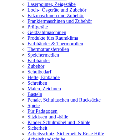
Laserpointer, Zeigestäbe
Loch-, Ösgeräte und Zubehör
Falzmaschinen und Zubehör
Frankiermaschinen und Zubehör
Prüfgeräte
Geldzählmaschinen
Produkte fürs Raumklima
Farbbänder & Thermorollen
Thermotransferrollen
Speichermedien
Farbbänder
Zubehör
Schulbedarf
Hefte, Einbände
Schreiben
Malen, Zeichnen
Basteln
Penale, Schultaschen und Rucksäcke
Spiele
Für Pädagogen
Sitzkissen und -bälle
Kinder-Schulmöbel und -Stühle
Sicherheit
Arbeitsschutz, Sicherheit & Erste Hilfe
Arbeitshandschuhe