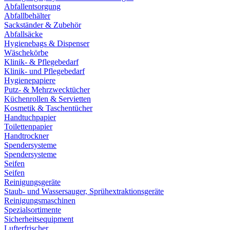
Abfallentsorgung
Abfallbehälter
Sackständer & Zubehör
Abfallsäcke
Hygienebags & Dispenser
Wäschekörbe
Klinik- & Pflegebedarf
Klinik- und Pflegebedarf
Hygienepapiere
Putz- & Mehrzwecktücher
Küchenrollen & Servietten
Kosmetik & Taschentücher
Handtuchpapier
Toilettenpapier
Handtrockner
Spendersysteme
Spendersysteme
Seifen
Seifen
Reinigungsgeräte
Staub- und Wassersauger, Sprühextraktionsgeräte
Reinigungsmaschinen
Spezialsortimente
Sicherheitsequipment
Lufterfrischer