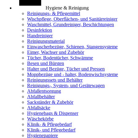
Hygiene & Reinigung
Reinigungs- & Pflegemittel
Wischpflege, Oberflächen- und Sanitärreiniger
Waschmittel, Grundreiniger, Beschichtungen
Desinfektion
Handreiniger
Reinigungsmaterial
Einwascherbezüge, Schienen, Stangensysteme
Eimer, Wachser und Zubehör
Tücher, Bodentücher, Schwämme
Besen und Bürsten
Halter und Bezüge, Tücher und Pressen
Moppbezüge und - halter, Bodenwischsysteme
Reinigungssets und Behälter
Reinigungs-, System- und Gerätewagen
Abfallentsorgung
Abfallbehälter
Sackständer & Zubehör
Abfallsäcke
Hygienebags & Dispenser
Wäschekörbe
Klinik- & Pflegebedarf
Klinik- und Pflegebedarf
Hygienepapiere