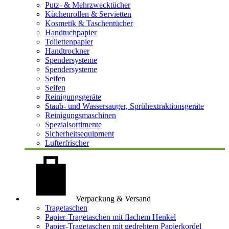
Putz- & Mehrzwecktücher
Küchenrollen & Servietten
Kosmetik & Taschentücher
Handtuchpapier
Toilettenpapier
Handtrockner
Spendersysteme
Spendersysteme
Seifen
Seifen
Reinigungsgeräte
Staub- und Wassersauger, Sprühextraktionsgeräte
Reinigungsmaschinen
Spezialsortimente
Sicherheitsequipment
Lufterfrischer
Verpackung & Versand
Tragetaschen
Papier-Tragetaschen mit flachem Henkel
Papier-Tragetaschen mit gedrehtem Papierkordel