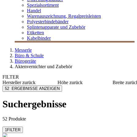
Spezialsortiment
Handel
Warenauszeichnung, Regalpreisleisten
Polyesterbindebänder
Splintenapparate und Zubehör
Etiketten
Kabelbinder
Messerle
Büro & Schule
Bürogeräte
Aktenvernichter und Zubehör
FILTER
Hersteller
zurück
Höhe
zurück
Breite
zurüc
Dahle
1002 mm
1157 m
52
ERGEBNISSE ANZEIGEN
HSM
1020 mm
1170 m
MESSERLE
1040 mm
345 mm
Suchergebnisse
mehr anzeigen
mehr anzeig
Rexel
52 Produkte
1
FILTER