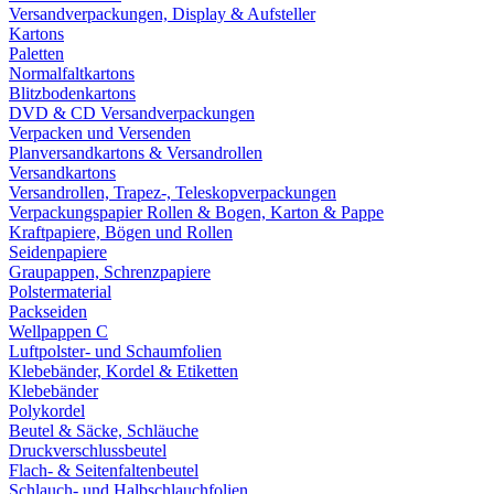
Versandverpackungen, Display & Aufsteller
Kartons
Paletten
Normalfaltkartons
Blitzbodenkartons
DVD & CD Versandverpackungen
Verpacken und Versenden
Planversandkartons & Versandrollen
Versandkartons
Versandrollen, Trapez-, Teleskopverpackungen
Verpackungspapier Rollen & Bogen, Karton & Pappe
Kraftpapiere, Bögen und Rollen
Seidenpapiere
Graupappen, Schrenzpapiere
Polstermaterial
Packseiden
Wellpappen C
Luftpolster- und Schaumfolien
Klebebänder, Kordel & Etiketten
Klebebänder
Polykordel
Beutel & Säcke, Schläuche
Druckverschlussbeutel
Flach- & Seitenfaltenbeutel
Schlauch- und Halbschlauchfolien