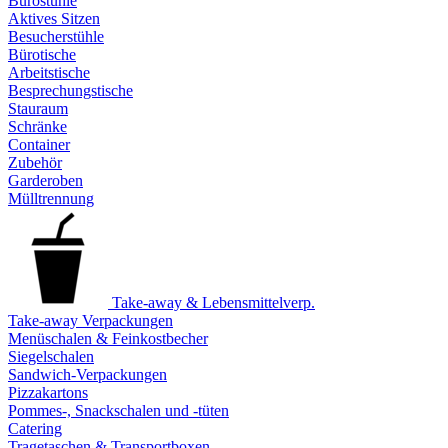
Bürostühle
Aktives Sitzen
Besucherstühle
Bürotische
Arbeitstische
Besprechungstische
Stauraum
Schränke
Container
Zubehör
Garderoben
Mülltrennung
Take-away & Lebensmittelverp.
Take-away Verpackungen
Menüschalen & Feinkostbecher
Siegelschalen
Sandwich-Verpackungen
Pizzakartons
Pommes-, Snackschalen und -tüten
Catering
Tragetaschen & Transportboxen