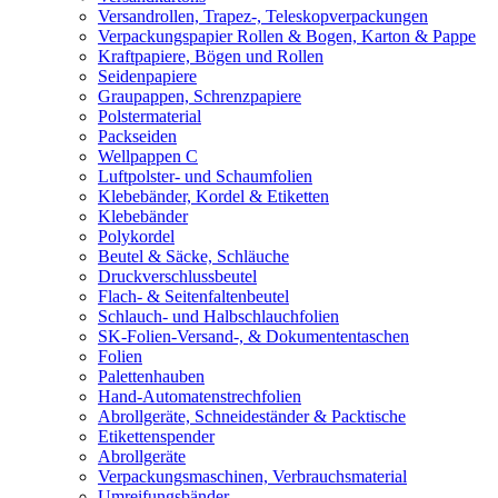
Versandrollen, Trapez-, Teleskopverpackungen
Verpackungspapier Rollen & Bogen, Karton & Pappe
Kraftpapiere, Bögen und Rollen
Seidenpapiere
Graupappen, Schrenzpapiere
Polstermaterial
Packseiden
Wellpappen C
Luftpolster- und Schaumfolien
Klebebänder, Kordel & Etiketten
Klebebänder
Polykordel
Beutel & Säcke, Schläuche
Druckverschlussbeutel
Flach- & Seitenfaltenbeutel
Schlauch- und Halbschlauchfolien
SK-Folien-Versand-, & Dokumententaschen
Folien
Palettenhauben
Hand-Automatenstrechfolien
Abrollgeräte, Schneideständer & Packtische
Etikettenspender
Abrollgeräte
Verpackungsmaschinen, Verbrauchsmaterial
Umreifungsbänder