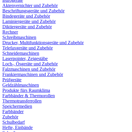
Bürogeräte
Aktenvernichter und Zubehör
Beschriftungsgeräte und Zubehör
Bindegeräte und Zubehör
Laminiergeräte und Zubehör
Diktiergeräte und Zubehör
Rechner
Schreibmaschinen
Drucker, Multifunktionsgeräte und Zubehör
Telefaxgeräte und Zubehör
Schneidemaschinen
Laserpointer, Zeigestäbe
Loch-, Ösgeräte und Zubehör
Falzmaschinen und Zubehör
Frankiermaschinen und Zubehör
Prüfgeräte
Geldzählmaschinen
Produkte fürs Raumklima
Farbbänder & Thermorollen
Thermotransferrollen
Speichermedien
Farbbänder
Zubehör
Schulbedarf
Hefte, Einbände