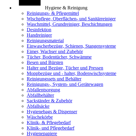
Hygiene & Reinigung
Reinigungs- & Pflegemittel
Wischpflege, Oberflächen- und Sanitärreiniger
Waschmittel, Grundreiniger, Beschichtungen
Desinfektion
Handreiniger
Reinigungsmaterial
Einwascherbezüge, Schienen, Stangensysteme
Eimer, Wachser und Zubehör
Tücher, Bodentücher, Schwämme
Besen und Bürsten
Halter und Bezüge, Tücher und Pressen
Moppbezüge und - halter, Bodenwischsysteme
Reinigungssets und Behälter
Reinigungs-, System- und Gerätewagen
Abfallentsorgung
Abfallbehälter
Sackständer & Zubehör
Abfallsäcke
Hygienebags & Dispenser
Wäschekörbe
Klinik- & Pflegebedarf
Klinik- und Pflegebedarf
Hygienepapiere