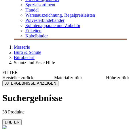
Spezialsortiment
Handel
Warenauszeichnung, Regalpreisleisten
Polyesterbindebänder
Splintenapparate und Zubehör
Etiketten
Kabelbinder
Messerle
Büro & Schule
Bürobedarf
Schutz und Erste Hilfe
FILTER
Hersteller
zurück
Material
zurück
Höhe
zurüc
Abus
Aluminium
102 mm
38
ERGEBNISSE ANZEIGEN
Alco
Kunststoff
119 mm
Brennenstuhl
Stahl
120 mm
Suchergebnisse
mehr anzeig
Burg-Wächter
ABS
Durable
Metall
mehr anzeigen
mehr anzeigen
38 Produkte
1
FILTER