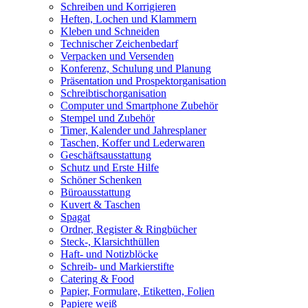
Schreiben und Korrigieren
Heften, Lochen und Klammern
Kleben und Schneiden
Technischer Zeichenbedarf
Verpacken und Versenden
Konferenz, Schulung und Planung
Präsentation und Prospektorganisation
Schreibtischorganisation
Computer und Smartphone Zubehör
Stempel und Zubehör
Timer, Kalender und Jahresplaner
Taschen, Koffer und Lederwaren
Geschäftsausstattung
Schutz und Erste Hilfe
Schöner Schenken
Büroausstattung
Kuvert & Taschen
Spagat
Ordner, Register & Ringbücher
Steck-, Klarsichthüllen
Haft- und Notizblöcke
Schreib- und Markierstifte
Catering & Food
Papier, Formulare, Etiketten, Folien
Papiere weiß