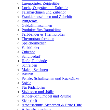
Laserpointer, Zeigestäbe
Loch-, Ösgeräte und Zubehör
Falzmaschinen und Zubehör
Frankiermaschinen und Zubehör
Prüfgeräte
Geldzählmaschinen
Produkte fürs Raumklima
Farbbänder & Thermorollen
Thermotransferrollen
Speichermedien
Farbbänder
Zubehör
Schulbedarf
Hefte, Einbände
Schreiben
Malen, Zeichnen
Basteln
Penale, Schultaschen und Rucksäcke
Spiele
Für Pädagogen
Sitzkissen und -bälle
Kinder-Schulmöbel und -Stühle
Sicherheit
Arbeitsschutz, Sicherheit & Erste Hilfe
Arbeitshandschuhe