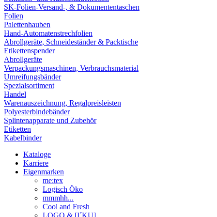
SK-Folien-Versand-, & Dokumententaschen
Folien
Palettenhauben
Hand-Automatenstrechfolien
Abrollgeräte, Schneideständer & Packtische
Etikettenspender
Abrollgeräte
Verpackungsmaschinen, Verbrauchsmaterial
Umreifungsbänder
Spezialsortiment
Handel
Warenauszeichnung, Regalpreisleisten
Polyesterbindebänder
Splintenapparate und Zubehör
Etiketten
Kabelbinder
Kataloge
Karriere
Eigenmarken
me:tex
Logisch Öko
mmmhh...
Cool and Fresh
LOGO & [I´KU]