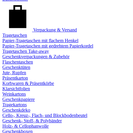
Verpackung & Versand
Tragetaschen
Papier-Tragetaschen mit flachem Henkel
Papier-Tragetaschen mit gedrehtem Papierkordel
Tragetaschen Take-away
Geschenkverpackungen & Zubehör
Flaschentaschen
Geschenktüten
Jute, Rupfen
Präsentkarton
Korbwaren & Präsentkörbe
Klarsichtfolien
Weinkartons
Geschenkpapiere
Tragekartons
Geschenkdeko
Cello-, Kreuz-, Flach- und Blockbodenbeutel
Geschenk- Stoff- & Polybänder
Holz- & Cellophanwolle
Geschenkboxen