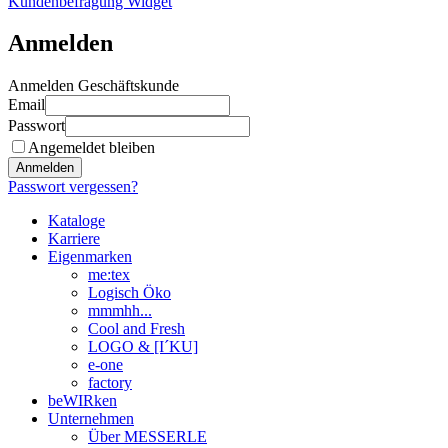
Kundenbefragung Widget
Anmelden
Anmelden Geschäftskunde
Email
Passwort
Angemeldet bleiben
Anmelden
Passwort vergessen?
Kataloge
Karriere
Eigenmarken
me:tex
Logisch Öko
mmmhh...
Cool and Fresh
LOGO & [I´KU]
e-one
factory
beWIRken
Unternehmen
Über MESSERLE