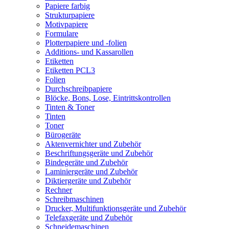
Papiere farbig
Strukturpapiere
Motivpapiere
Formulare
Plotterpapiere und -folien
Additions- und Kassarollen
Etiketten
Etiketten PCL3
Folien
Durchschreibpapiere
Blöcke, Bons, Lose, Eintrittskontrollen
Tinten & Toner
Tinten
Toner
Bürogeräte
Aktenvernichter und Zubehör
Beschriftungsgeräte und Zubehör
Bindegeräte und Zubehör
Laminiergeräte und Zubehör
Diktiergeräte und Zubehör
Rechner
Schreibmaschinen
Drucker, Multifunktionsgeräte und Zubehör
Telefaxgeräte und Zubehör
Schneidemaschinen