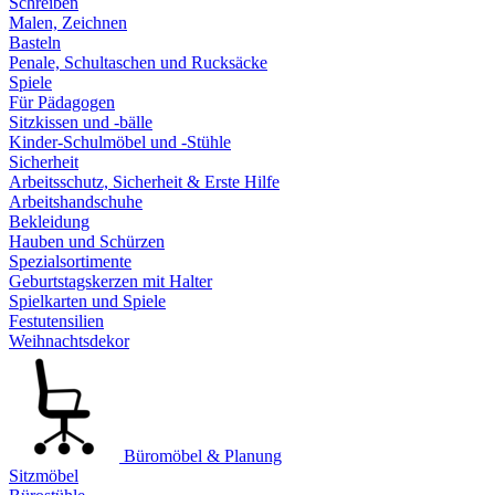
Schreiben
Malen, Zeichnen
Basteln
Penale, Schultaschen und Rucksäcke
Spiele
Für Pädagogen
Sitzkissen und -bälle
Kinder-Schulmöbel und -Stühle
Sicherheit
Arbeitsschutz, Sicherheit & Erste Hilfe
Arbeitshandschuhe
Bekleidung
Hauben und Schürzen
Spezialsortimente
Geburtstagskerzen mit Halter
Spielkarten und Spiele
Festutensilien
Weihnachtsdekor
Büromöbel & Planung
Sitzmöbel