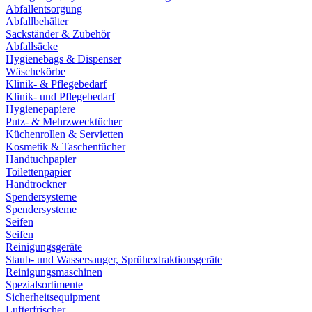
Abfallentsorgung
Abfallbehälter
Sackständer & Zubehör
Abfallsäcke
Hygienebags & Dispenser
Wäschekörbe
Klinik- & Pflegebedarf
Klinik- und Pflegebedarf
Hygienepapiere
Putz- & Mehrzwecktücher
Küchenrollen & Servietten
Kosmetik & Taschentücher
Handtuchpapier
Toilettenpapier
Handtrockner
Spendersysteme
Spendersysteme
Seifen
Seifen
Reinigungsgeräte
Staub- und Wassersauger, Sprühextraktionsgeräte
Reinigungsmaschinen
Spezialsortimente
Sicherheitsequipment
Lufterfrischer