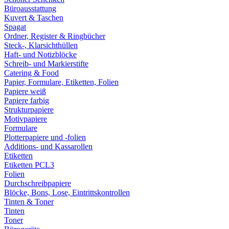
Büroausstattung
Kuvert & Taschen
Spagat
Ordner, Register & Ringbücher
Steck-, Klarsichthüllen
Haft- und Notizblöcke
Schreib- und Markierstifte
Catering & Food
Papier, Formulare, Etiketten, Folien
Papiere weiß
Papiere farbig
Strukturpapiere
Motivpapiere
Formulare
Plotterpapiere und -folien
Additions- und Kassarollen
Etiketten
Etiketten PCL3
Folien
Durchschreibpapiere
Blöcke, Bons, Lose, Eintrittskontrollen
Tinten & Toner
Tinten
Toner