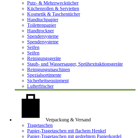
Putz- & Mehrzwecktücher
Küchenrollen & Servietten
Kosmetik & Taschentücher
Handtuchpapier
Toilettenpapier
Handtrockner
Spendersysteme
Spendersysteme
Seifen
Seifen
Reinigungsgeräte
Staub- und Wassersauger, Sprühextraktionsgeräte
Reinigungsmaschinen
Spezialsortimente
Sicherheitsequipment
Lufterfrischer
Verpackung & Versand
Tragetaschen
Papier-Tragetaschen mit flachem Henkel
Papier-Tragetaschen mit gedrehtem Papierkordel