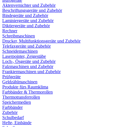
Bürogeräte
Aktenvernichter und Zubehör
Beschriftungsgeräte und Zubehör
Bindegeräte und Zubehör
Laminiergeräte und Zubehör
Diktiergeräte und Zubehör
Rechner
Schreibmaschinen
Drucker, Multifunktionsgeräte und Zubehör
Telefaxgeräte und Zubehör
Schneidemaschinen
Laserpointer, Zeigestäbe
Loch-, Ösgeräte und Zubehör
Falzmaschinen und Zubehör
Frankiermaschinen und Zubehör
Prüfgeräte
Geldzählmaschinen
Produkte fürs Raumklima
Farbbänder & Thermorollen
Thermotransferrollen
Speichermedien
Farbbänder
Zubehör
Schulbedarf
Hefte, Einbände