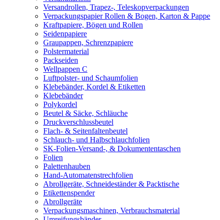
Versandrollen, Trapez-, Teleskopverpackungen
Verpackungspapier Rollen & Bogen, Karton & Pappe
Kraftpapiere, Bögen und Rollen
Seidenpapiere
Graupappen, Schrenzpapiere
Polstermaterial
Packseiden
Wellpappen C
Luftpolster- und Schaumfolien
Klebebänder, Kordel & Etiketten
Klebebänder
Polykordel
Beutel & Säcke, Schläuche
Druckverschlussbeutel
Flach- & Seitenfaltenbeutel
Schlauch- und Halbschlauchfolien
SK-Folien-Versand-, & Dokumententaschen
Folien
Palettenhauben
Hand-Automatenstrechfolien
Abrollgeräte, Schneideständer & Packtische
Etikettenspender
Abrollgeräte
Verpackungsmaschinen, Verbrauchsmaterial
Umreifungsbänder