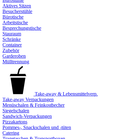
Bürostühle
Aktives Sitzen
Besucherstühle
Bürotische
Arbeitstische
Besprechungstische
Stauraum
Schränke
Container
Zubehör
Garderoben
Mülltrennung
Take-away & Lebensmittelverp.
Take-away Verpackungen
Menüschalen & Feinkostbecher
Siegelschalen
Sandwich-Verpackungen
Pizzakartons
Pommes-, Snackschalen und -tüten
Catering
Tragetaschen & Transportboxen