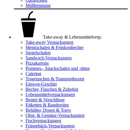
Garderoben
Mülltrennung
Take-away & Lebensmittelverp.
Take-away Verpackungen
Menüschalen & Feinkostbecher
Siegelschalen
Sandwich-Verpackungen
Pizzakartons
Pommes-, Snackschalen und -tüten
Catering
Tragetaschen & Transportboxen
Einweg-Geschirr
Becher, Flaschen & Zubehör
Lebensmittelverpackungen
Beutel & Verschlüsse
Etiketten & Banderolen
Behälter, Dosen & Trays
Obst- & Gemüse-Verpackungen
Fischverpackungen
Feingebäck-Verpackungen