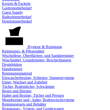
Kerzen & Fackeln
Gastronomiebedarf
Guest Supply
Badezimmerbedarf
Hotelzimmerbedarf
Hygiene & Reinigung
Reinigungs- & Pflegemittel
Wischpflege, Oberflächen- und Sanitärreiniger
Waschmittel, Grundreiniger, Beschichtungen
Desinfektion
Handreiniger
Reinigungsmaterial
Einwascherbezüge, Schienen, Stangensysteme
Eimer, Wachser und Zubehör
Tücher, Bodentücher, Schwämme
Besen und Bürsten
Halter und Bezüge, Tücher und Pressen
Moppbezüge und - halter, Bodenwischsysteme
Reinigungssets und Behälter
Reinigungs-, System- und Gerätewagen