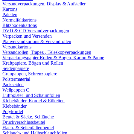
Versandverpackungen, Display & Aufsteller
Kartons
Paletten
Normalfaltkartons
Blitzbodenkartons
DVD & CD Versandverpackungen
Verpacken und Versenden
Planversandkartons & Versandrollen
Versandkartons
Versandrollen, Trapez-, Teleskopverpackungen
Verpackungspapier Rollen & Bogen, Karton & Pappe
Kraftpapiere, Bögen und Rollen
Seidenpapiere
Graupappen, Schrenzpapiere
Polstermaterial
Packseiden
Wellpappen C
Luftpolster- und Schaumfolien
Klebebänder, Kordel & Etiketten
Klebebänder
Polykordel
Beutel & Säcke, Schläuche
Druckverschlussbeutel
Flach- & Seitenfaltenbeutel
Schlauch- und Halbschlauchfolien