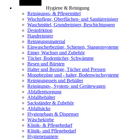
Hygiene & Reinigung
Reinigungs- & Pflegemittel
Wischpflege, Oberflächen- und Sanitärreiniger
Waschmittel, Grundreiniger, Beschichtungen
Desinfektion
Handreiniger
Reinigungsmaterial
Einwascherbezüge, Schienen, Stangensysteme
Eimer, Wachser und Zubehör
Tücher, Bodentücher, Schwämme
Besen und Bürsten
Halter und Bezüge, Tücher und Pressen
Moppbezüge und - halter, Bodenwischsysteme
Reinigungssets und Behälter
Reinigungs-, System- und Gerätewagen
Abfallentsorgung
Abfallbehälter
Sackständer & Zubehör
Abfallsäcke
Hygienebags & Dispenser
Wäschekörbe
Klinik- & Pflegebedarf
Klinik- und Pflegebedarf
Hygienepapiere