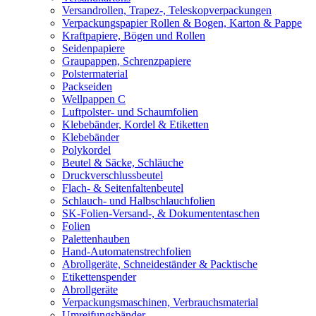
Versandrollen, Trapez-, Teleskopverpackungen
Verpackungspapier Rollen & Bogen, Karton & Pappe
Kraftpapiere, Bögen und Rollen
Seidenpapiere
Graupappen, Schrenzpapiere
Polstermaterial
Packseiden
Wellpappen C
Luftpolster- und Schaumfolien
Klebebänder, Kordel & Etiketten
Klebebänder
Polykordel
Beutel & Säcke, Schläuche
Druckverschlussbeutel
Flach- & Seitenfaltenbeutel
Schlauch- und Halbschlauchfolien
SK-Folien-Versand-, & Dokumententaschen
Folien
Palettenhauben
Hand-Automatenstrechfolien
Abrollgeräte, Schneideständer & Packtische
Etikettenspender
Abrollgeräte
Verpackungsmaschinen, Verbrauchsmaterial
Umreifungsbänder