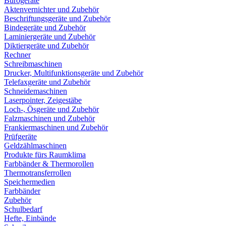
Bürogeräte
Aktenvernichter und Zubehör
Beschriftungsgeräte und Zubehör
Bindegeräte und Zubehör
Laminiergeräte und Zubehör
Diktiergeräte und Zubehör
Rechner
Schreibmaschinen
Drucker, Multifunktionsgeräte und Zubehör
Telefaxgeräte und Zubehör
Schneidemaschinen
Laserpointer, Zeigestäbe
Loch-, Ösgeräte und Zubehör
Falzmaschinen und Zubehör
Frankiermaschinen und Zubehör
Prüfgeräte
Geldzählmaschinen
Produkte fürs Raumklima
Farbbänder & Thermorollen
Thermotransferrollen
Speichermedien
Farbbänder
Zubehör
Schulbedarf
Hefte, Einbände