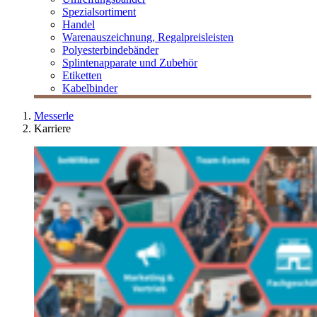
Spezialsortiment
Handel
Warenauszeichnung, Regalpreisleisten
Polyesterbindebänder
Splintenapparate und Zubehör
Etiketten
Kabelbinder
Messerle
Karriere