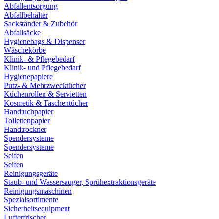
Abfallentsorgung
Abfallbehälter
Sackständer & Zubehör
Abfallsäcke
Hygienebags & Dispenser
Wäschekörbe
Klinik- & Pflegebedarf
Klinik- und Pflegebedarf
Hygienepapiere
Putz- & Mehrzwecktücher
Küchenrollen & Servietten
Kosmetik & Taschentücher
Handtuchpapier
Toilettenpapier
Handtrockner
Spendersysteme
Spendersysteme
Seifen
Seifen
Reinigungsgeräte
Staub- und Wassersauger, Sprühextraktionsgeräte
Reinigungsmaschinen
Spezialsortimente
Sicherheitsequipment
Lufterfrischer