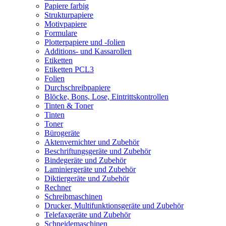
Papiere farbig
Strukturpapiere
Motivpapiere
Formulare
Plotterpapiere und -folien
Additions- und Kassarollen
Etiketten
Etiketten PCL3
Folien
Durchschreibpapiere
Blöcke, Bons, Lose, Eintrittskontrollen
Tinten & Toner
Tinten
Toner
Bürogeräte
Aktenvernichter und Zubehör
Beschriftungsgeräte und Zubehör
Bindegeräte und Zubehör
Laminiergeräte und Zubehör
Diktiergeräte und Zubehör
Rechner
Schreibmaschinen
Drucker, Multifunktionsgeräte und Zubehör
Telefaxgeräte und Zubehör
Schneidemaschinen