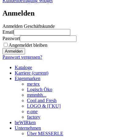
Kundenbefragung Widget
Anmelden
Anmelden Geschäftskunde
Email
Passwort
Angemeldet bleiben
Anmelden
Passwort vergessen?
Kataloge
Karriere
(current)
Eigenmarken
me:tex
Logisch Öko
mmmhh...
Cool and Fresh
LOGO & [I´KU]
e-one
factory
beWIRken
Unternehmen
Über MESSERLE