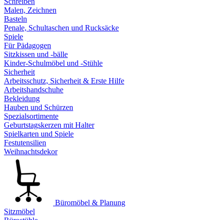
Schreiben
Malen, Zeichnen
Basteln
Penale, Schultaschen und Rucksäcke
Spiele
Für Pädagogen
Sitzkissen und -bälle
Kinder-Schulmöbel und -Stühle
Sicherheit
Arbeitsschutz, Sicherheit & Erste Hilfe
Arbeitshandschuhe
Bekleidung
Hauben und Schürzen
Spezialsortimente
Geburtstagskerzen mit Halter
Spielkarten und Spiele
Festutensilien
Weihnachtsdekor
Büromöbel & Planung
Sitzmöbel