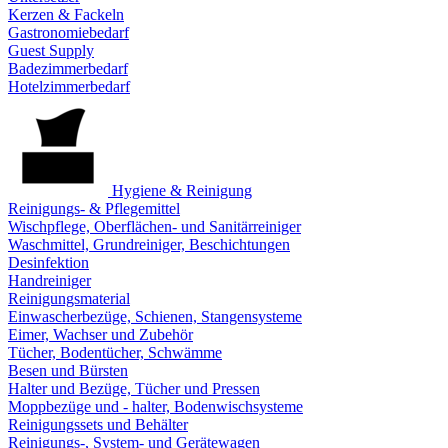
Kerzen & Fackeln
Gastronomiebedarf
Guest Supply
Badezimmerbedarf
Hotelzimmerbedarf
Hygiene & Reinigung
Reinigungs- & Pflegemittel
Wischpflege, Oberflächen- und Sanitärreiniger
Waschmittel, Grundreiniger, Beschichtungen
Desinfektion
Handreiniger
Reinigungsmaterial
Einwascherbezüge, Schienen, Stangensysteme
Eimer, Wachser und Zubehör
Tücher, Bodentücher, Schwämme
Besen und Bürsten
Halter und Bezüge, Tücher und Pressen
Moppbezüge und - halter, Bodenwischsysteme
Reinigungssets und Behälter
Reinigungs-, System- und Gerätewagen