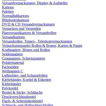
Versandverpackungen, Display & Aufsteller
Kartons
Paletten
Normalfaltkartons
Blitzbodenkartons
DVD & CD Versandverpackungen
Verpacken und Versenden
Planversandkartons & Versandrollen
Versandkartons
Versandrollen, Trapez-, Teleskopverpackungen
Verpackungspapier Rollen & Bogen, Karton & Pappe
Kraftpapiere, Bögen und Rollen
Seidenpapiere
Graupappen, Schrenzpapiere
Polstermaterial
Packseiden
Wellpappen C
Luftpolster- und Schaumfolien
Klebebänder, Kordel & Etiketten
Klebebänder
Polykordel
Beutel & Säcke, Schläuche
Druckverschlussbeutel
Flach- & Seitenfaltenbeutel
Schlauch- und Halbschlauchfolien