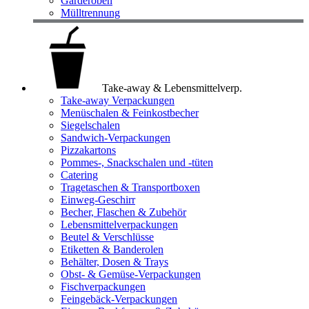
Garderoben
Mülltrennung
Take-away & Lebensmittelverp.
Take-away Verpackungen
Menüschalen & Feinkostbecher
Siegelschalen
Sandwich-Verpackungen
Pizzakartons
Pommes-, Snackschalen und -tüten
Catering
Tragetaschen & Transportboxen
Einweg-Geschirr
Becher, Flaschen & Zubehör
Lebensmittelverpackungen
Beutel & Verschlüsse
Etiketten & Banderolen
Behälter, Dosen & Trays
Obst- & Gemüse-Verpackungen
Fischverpackungen
Feingebäck-Verpackungen