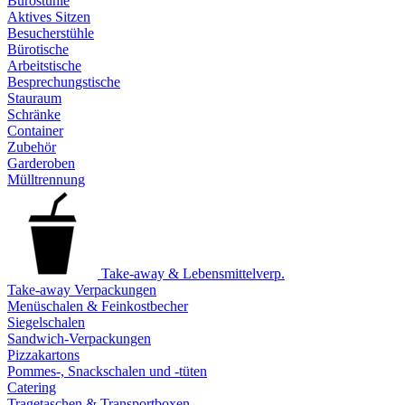
Bürostühle
Aktives Sitzen
Besucherstühle
Bürotische
Arbeitstische
Besprechungstische
Stauraum
Schränke
Container
Zubehör
Garderoben
Mülltrennung
Take-away & Lebensmittelverp.
Take-away Verpackungen
Menüschalen & Feinkostbecher
Siegelschalen
Sandwich-Verpackungen
Pizzakartons
Pommes-, Snackschalen und -tüten
Catering
Tragetaschen & Transportboxen