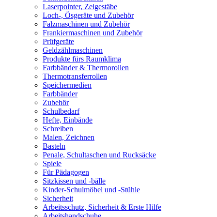
Laserpointer, Zeigestäbe
Loch-, Ösgeräte und Zubehör
Falzmaschinen und Zubehör
Frankiermaschinen und Zubehör
Prüfgeräte
Geldzählmaschinen
Produkte fürs Raumklima
Farbbänder & Thermorollen
Thermotransferrollen
Speichermedien
Farbbänder
Zubehör
Schulbedarf
Hefte, Einbände
Schreiben
Malen, Zeichnen
Basteln
Penale, Schultaschen und Rucksäcke
Spiele
Für Pädagogen
Sitzkissen und -bälle
Kinder-Schulmöbel und -Stühle
Sicherheit
Arbeitsschutz, Sicherheit & Erste Hilfe
Arbeitshandschuhe