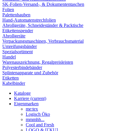
SK-Folien-Versand-, & Dokumententaschen
Folien
Palettenhauben
Hand-Automatenstrechfolien
Abrollgeräte, Schneideständer & Packtische
Etikettenspender
Abrollgeräte
Verpackungsmaschinen, Verbrauchsmaterial
Umreifungsbänder
Spezialsortiment
Handel
Warenauszeichnung, Regalpreisleisten
Polyesterbindebänder
Splintenapparate und Zubehör
Etiketten
Kabelbinder
Kataloge
Karriere
(current)
Eigenmarken
me:tex
Logisch Öko
mmmhh...
Cool and Fresh
LOGO & [I´KU]