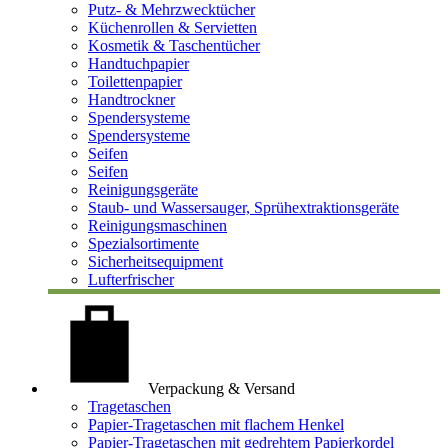
Putz- & Mehrzwecktücher
Küchenrollen & Servietten
Kosmetik & Taschentücher
Handtuchpapier
Toilettenpapier
Handtrockner
Spendersysteme
Spendersysteme
Seifen
Seifen
Reinigungsgeräte
Staub- und Wassersauger, Sprühextraktionsgeräte
Reinigungsmaschinen
Spezialsortimente
Sicherheitsequipment
Lufterfrischer
Verpackung & Versand
Tragetaschen
Papier-Tragetaschen mit flachem Henkel
Papier-Tragetaschen mit gedrehtem Papierkordel