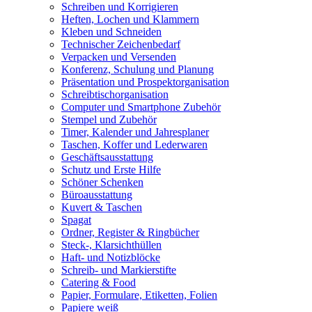
Schreiben und Korrigieren
Heften, Lochen und Klammern
Kleben und Schneiden
Technischer Zeichenbedarf
Verpacken und Versenden
Konferenz, Schulung und Planung
Präsentation und Prospektorganisation
Schreibtischorganisation
Computer und Smartphone Zubehör
Stempel und Zubehör
Timer, Kalender und Jahresplaner
Taschen, Koffer und Lederwaren
Geschäftsausstattung
Schutz und Erste Hilfe
Schöner Schenken
Büroausstattung
Kuvert & Taschen
Spagat
Ordner, Register & Ringbücher
Steck-, Klarsichthüllen
Haft- und Notizblöcke
Schreib- und Markierstifte
Catering & Food
Papier, Formulare, Etiketten, Folien
Papiere weiß