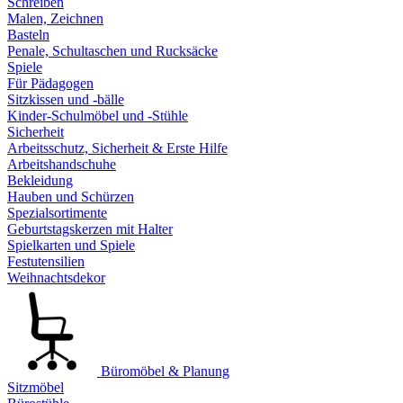
Schreiben
Malen, Zeichnen
Basteln
Penale, Schultaschen und Rucksäcke
Spiele
Für Pädagogen
Sitzkissen und -bälle
Kinder-Schulmöbel und -Stühle
Sicherheit
Arbeitsschutz, Sicherheit & Erste Hilfe
Arbeitshandschuhe
Bekleidung
Hauben und Schürzen
Spezialsortimente
Geburtstagskerzen mit Halter
Spielkarten und Spiele
Festutensilien
Weihnachtsdekor
Büromöbel & Planung
Sitzmöbel