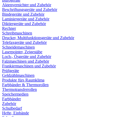
Bürogeräte
Aktenvernichter und Zubehör
Beschriftungsgeräte und Zubehör
Bindegeräte und Zubehör
Laminiergeräte und Zubehör
Diktiergeräte und Zubehör
Rechner
Schreibmaschinen
Drucker, Multifunktionsgeräte und Zubehör
Telefaxgeräte und Zubehör
Schneidemaschinen
Laserpointer, Zeigestäbe
Loch-, Ösgeräte und Zubehör
Falzmaschinen und Zubehör
Frankiermaschinen und Zubehör
Prüfgeräte
Geldzählmaschinen
Produkte fürs Raumklima
Farbbänder & Thermorollen
Thermotransferrollen
Speichermedien
Farbbänder
Zubehör
Schulbedarf
Hefte, Einbände