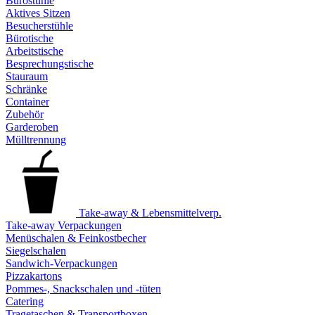
Bürostühle
Aktives Sitzen
Besucherstühle
Bürotische
Arbeitstische
Besprechungstische
Stauraum
Schränke
Container
Zubehör
Garderoben
Mülltrennung
Take-away & Lebensmittelverp.
Take-away Verpackungen
Menüschalen & Feinkostbecher
Siegelschalen
Sandwich-Verpackungen
Pizzakartons
Pommes-, Snackschalen und -tüten
Catering
Tragetaschen & Transportboxen