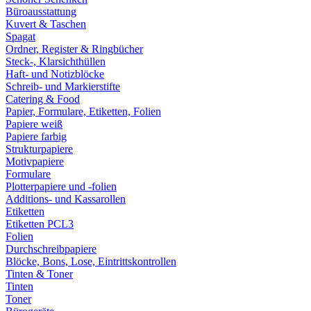
Büroausstattung
Kuvert & Taschen
Spagat
Ordner, Register & Ringbücher
Steck-, Klarsichthüllen
Haft- und Notizblöcke
Schreib- und Markierstifte
Catering & Food
Papier, Formulare, Etiketten, Folien
Papiere weiß
Papiere farbig
Strukturpapiere
Motivpapiere
Formulare
Plotterpapiere und -folien
Additions- und Kassarollen
Etiketten
Etiketten PCL3
Folien
Durchschreibpapiere
Blöcke, Bons, Lose, Eintrittskontrollen
Tinten & Toner
Tinten
Toner