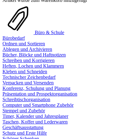
Artikel wurde zum Warenkorb hinzugefügt
Büro & Schule
Bürobedarf
Ordnen und Sortieren
Ablegen und Archivieren
Bücher, Blöcke und Haftnotizen
Schreiben und Korrigieren
Heften, Lochen und Klammern
Kleben und Schneiden
Technischer Zeichenbedarf
Verpacken und Versenden
Konferenz, Schulung und Planung
Präsentation und Prospektorganisation
Schreibtischorganisation
Computer und Smartphone Zubehör
Stempel und Zubehör
Timer, Kalender und Jahresplaner
Taschen, Koffer und Lederwaren
Geschäftsausstattung
Schutz und Erste Hilfe
Schöner Schenken