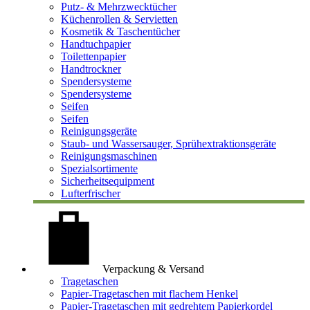
Putz- & Mehrzwecktücher
Küchenrollen & Servietten
Kosmetik & Taschentücher
Handtuchpapier
Toilettenpapier
Handtrockner
Spendersysteme
Spendersysteme
Seifen
Seifen
Reinigungsgeräte
Staub- und Wassersauger, Sprühextraktionsgeräte
Reinigungsmaschinen
Spezialsortimente
Sicherheitsequipment
Lufterfrischer
Verpackung & Versand
Tragetaschen
Papier-Tragetaschen mit flachem Henkel
Papier-Tragetaschen mit gedrehtem Papierkordel