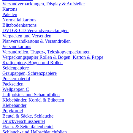
Versandverpackungen, Display & Aufsteller
Kartons
Paletten
Normalfaltkartons
Blitzbodenkartons
DVD & CD Versandverpackungen
Verpacken und Versenden
Planversandkartons & Versandrollen
Versandkartons
Versandrollen, Trapez-, Teleskopverpackungen
Verpackungspapier Rollen & Bogen, Karton & Pappe
Kraftpapiere, Bögen und Rollen
Seidenpapiere
Graupappen, Schrenzpapiere
Polstermaterial
Packseiden
Wellpappen C
Luftpolster- und Schaumfolien
Klebebänder, Kordel & Etiketten
Klebebänder
Polykordel
Beutel & Säcke, Schläuche
Druckverschlussbeutel
Flach- & Seitenfaltenbeutel
Schlauch- und Halbschlauchfolien