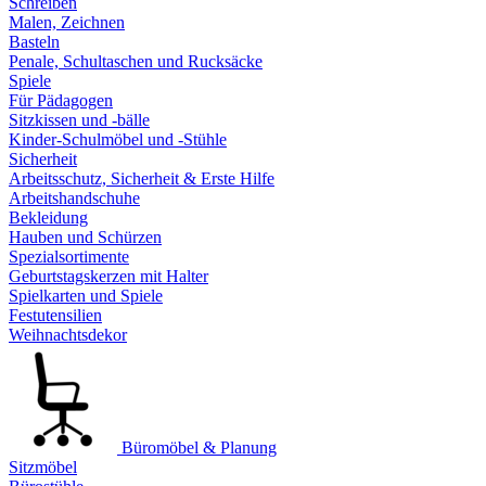
Schreiben
Malen, Zeichnen
Basteln
Penale, Schultaschen und Rucksäcke
Spiele
Für Pädagogen
Sitzkissen und -bälle
Kinder-Schulmöbel und -Stühle
Sicherheit
Arbeitsschutz, Sicherheit & Erste Hilfe
Arbeitshandschuhe
Bekleidung
Hauben und Schürzen
Spezialsortimente
Geburtstagskerzen mit Halter
Spielkarten und Spiele
Festutensilien
Weihnachtsdekor
Büromöbel & Planung
Sitzmöbel