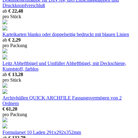
Druckknopfverschluß
ab
€ 22,48
pro Stück
Karteikarten
blanko oder doppelseitig bedruckt mit blauen Linien
ab
€ 2,29
pro Packung
Leitz Abheftbügel und Umfüller
Abheftbügel, mit Deckschiene,
Kunststoff, farblos
ab
€ 13,28
pro Stück
Archivhüllen QUICK ARCHFILE
Fassungsvermögen von 2
Ordnern
€ 61,20
pro Packung
Formularset 10 Laden
291x292x352mm
ab
€ 132,78