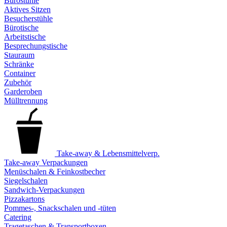
Bürostühle
Aktives Sitzen
Besucherstühle
Bürotische
Arbeitstische
Besprechungstische
Stauraum
Schränke
Container
Zubehör
Garderoben
Mülltrennung
Take-away & Lebensmittelverp.
Take-away Verpackungen
Menüschalen & Feinkostbecher
Siegelschalen
Sandwich-Verpackungen
Pizzakartons
Pommes-, Snackschalen und -tüten
Catering
Tragetaschen & Transportboxen