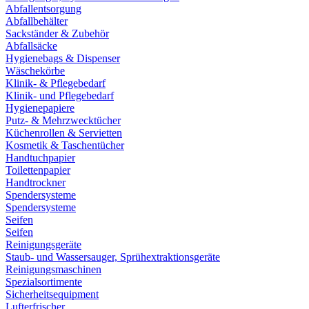
Abfallentsorgung
Abfallbehälter
Sackständer & Zubehör
Abfallsäcke
Hygienebags & Dispenser
Wäschekörbe
Klinik- & Pflegebedarf
Klinik- und Pflegebedarf
Hygienepapiere
Putz- & Mehrzwecktücher
Küchenrollen & Servietten
Kosmetik & Taschentücher
Handtuchpapier
Toilettenpapier
Handtrockner
Spendersysteme
Spendersysteme
Seifen
Seifen
Reinigungsgeräte
Staub- und Wassersauger, Sprühextraktionsgeräte
Reinigungsmaschinen
Spezialsortimente
Sicherheitsequipment
Lufterfrischer