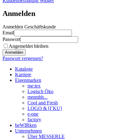
Kundenbefragung Widget
Anmelden
Anmelden Geschäftskunde
Email
Passwort
Angemeldet bleiben
Anmelden
Passwort vergessen?
Kataloge
Karriere
Eigenmarken
me:tex
Logisch Öko
mmmhh...
Cool and Fresh
LOGO & [I´KU]
e-one
factory
beWIRken
Unternehmen
Über MESSERLE