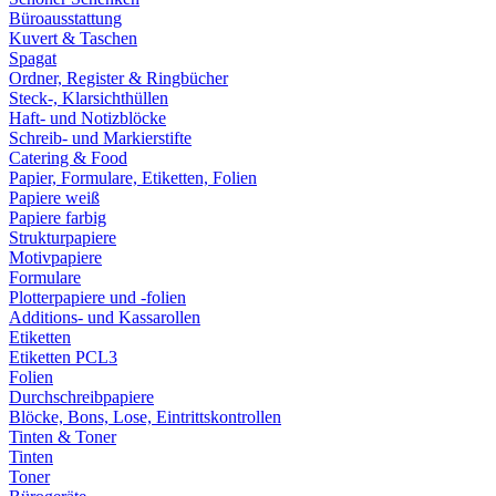
Büroausstattung
Kuvert & Taschen
Spagat
Ordner, Register & Ringbücher
Steck-, Klarsichthüllen
Haft- und Notizblöcke
Schreib- und Markierstifte
Catering & Food
Papier, Formulare, Etiketten, Folien
Papiere weiß
Papiere farbig
Strukturpapiere
Motivpapiere
Formulare
Plotterpapiere und -folien
Additions- und Kassarollen
Etiketten
Etiketten PCL3
Folien
Durchschreibpapiere
Blöcke, Bons, Lose, Eintrittskontrollen
Tinten & Toner
Tinten
Toner