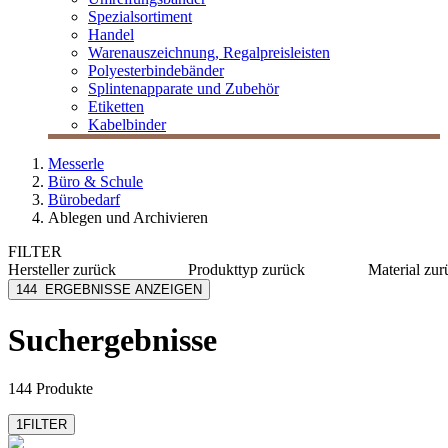
Spezialsortiment
Handel
Warenauszeichnung, Regalpreisleisten
Polyesterbindebänder
Splintenapparate und Zubehör
Etiketten
Kabelbinder
Messerle
Büro & Schule
Bürobedarf
Ablegen und Archivieren
FILTER
Hersteller
zurück
Produkttyp
zurück
Material
zur
Alco
Archivschachtel
Polystyr
144
ERGEBNISSE ANZEIGEN
Arlac
Faltboxen
Kunststo
Bene
Karton
Suchergebnisse
Boldini
PP
Durable
Polyeste
mehr anzeigen
mehr anzeig
144 Produkte
1
FILTER