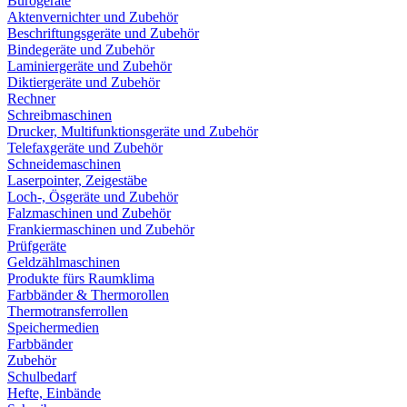
Bürogeräte
Aktenvernichter und Zubehör
Beschriftungsgeräte und Zubehör
Bindegeräte und Zubehör
Laminiergeräte und Zubehör
Diktiergeräte und Zubehör
Rechner
Schreibmaschinen
Drucker, Multifunktionsgeräte und Zubehör
Telefaxgeräte und Zubehör
Schneidemaschinen
Laserpointer, Zeigestäbe
Loch-, Ösgeräte und Zubehör
Falzmaschinen und Zubehör
Frankiermaschinen und Zubehör
Prüfgeräte
Geldzählmaschinen
Produkte fürs Raumklima
Farbbänder & Thermorollen
Thermotransferrollen
Speichermedien
Farbbänder
Zubehör
Schulbedarf
Hefte, Einbände