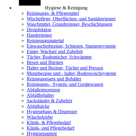
Hygiene & Reinigung
Reinigungs- & Pflegemittel
Wischpflege, Oberflächen- und Sanitärreiniger
Waschmittel, Grundreiniger, Beschichtungen
Desinfektion
Handreiniger
Reinigungsmaterial
Einwascherbezüge, Schienen, Stangensysteme
Eimer, Wachser und Zubehör
Tücher, Bodentücher, Schwämme
Besen und Bürsten
Halter und Bezüge, Tücher und Pressen
Moppbezüge und - halter, Bodenwischsysteme
Reinigungssets und Behälter
Reinigungs-, System- und Gerätewagen
Abfallentsorgung
Abfallbehälter
Sackständer & Zubehör
Abfallsäcke
Hygienebags & Dispenser
Wäschekörbe
Klinik- & Pflegebedarf
Klinik- und Pflegebedarf
Hygienepapiere