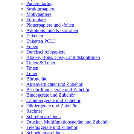
Papiere farbig
Strukturpapiere
Motivpapiere
Formulare
Plotterpapiere und -folien
Additions- und Kassarollen
Etiketten
Etiketten PCL3
Folien
Durchschreibpapiere
Blöcke, Bons, Lose, Eintrittskontrollen
Tinten & Toner
Tinten
Toner
Bürogeräte
Aktenvernichter und Zubehör
Beschriftungsgeräte und Zubehör
Bindegeräte und Zubehör
Laminiergeräte und Zubehör
Diktiergeräte und Zubehör
Rechner
Schreibmaschinen
Drucker, Multifunktionsgeräte und Zubehör
Telefaxgeräte und Zubehör
Schneidemaschinen