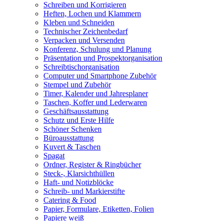
Schreiben und Korrigieren
Heften, Lochen und Klammern
Kleben und Schneiden
Technischer Zeichenbedarf
Verpacken und Versenden
Konferenz, Schulung und Planung
Präsentation und Prospektorganisation
Schreibtischorganisation
Computer und Smartphone Zubehör
Stempel und Zubehör
Timer, Kalender und Jahresplaner
Taschen, Koffer und Lederwaren
Geschäftsausstattung
Schutz und Erste Hilfe
Schöner Schenken
Büroausstattung
Kuvert & Taschen
Spagat
Ordner, Register & Ringbücher
Steck-, Klarsichthüllen
Haft- und Notizblöcke
Schreib- und Markierstifte
Catering & Food
Papier, Formulare, Etiketten, Folien
Papiere weiß