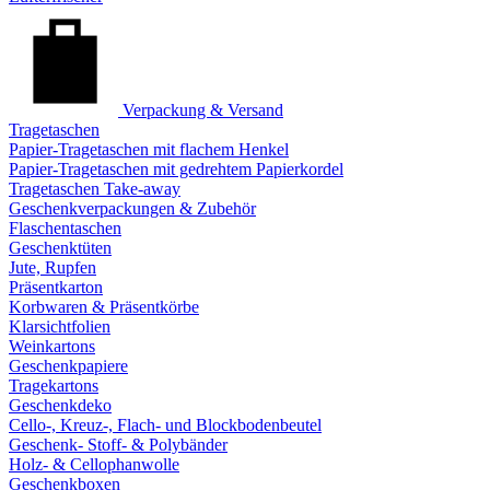
Verpackung & Versand
Tragetaschen
Papier-Tragetaschen mit flachem Henkel
Papier-Tragetaschen mit gedrehtem Papierkordel
Tragetaschen Take-away
Geschenkverpackungen & Zubehör
Flaschentaschen
Geschenktüten
Jute, Rupfen
Präsentkarton
Korbwaren & Präsentkörbe
Klarsichtfolien
Weinkartons
Geschenkpapiere
Tragekartons
Geschenkdeko
Cello-, Kreuz-, Flach- und Blockbodenbeutel
Geschenk- Stoff- & Polybänder
Holz- & Cellophanwolle
Geschenkboxen