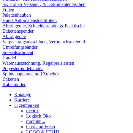
SK-Folien-Versand-, & Dokumententaschen
Folien
Palettenhauben
Hand-Automatenstrechfolien
Abrollgeräte, Schneideständer & Packtische
Etikettenspender
Abrollgeräte
Verpackungsmaschinen, Verbrauchsmaterial
Umreifungsbänder
Spezialsortiment
Handel
Warenauszeichnung, Regalpreisleisten
Polyesterbindebänder
Splintenapparate und Zubehör
Etiketten
Kabelbinder
Kataloge
Karriere
Eigenmarken
me:tex
Logisch Öko
mmmhh...
Cool and Fresh
LOGO & [I´KU]