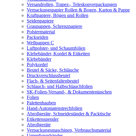
Versandrollen, Trapez-, Teleskopverpackungen
Verpackungspapier Rollen & Bogen, Karton & Pappe
Kraftpapiere, Bögen und Rollen
Seidenpapiere
Graupappen, Schrenzpapiere
Polstermaterial
Packseiden
Wellpappen C
Luftpolster- und Schaumfolien
Klebebänder, Kordel & Etiketten
Klebebänder
Polykordel
Beutel & Säcke, Schläuche
Druckverschlussbeutel
Flach- & Seitenfaltenbeutel
Schlauch- und Halbschlauchfolien
SK-Folien-Versand-, & Dokumententaschen
Folien
Palettenhauben
Hand-Automatenstrechfolien
Abrollgeräte, Schneideständer & Packtische
Etikettenspender
Abrollgeräte
Verpackungsmaschinen, Verbrauchsmaterial
Umreifungsbänder