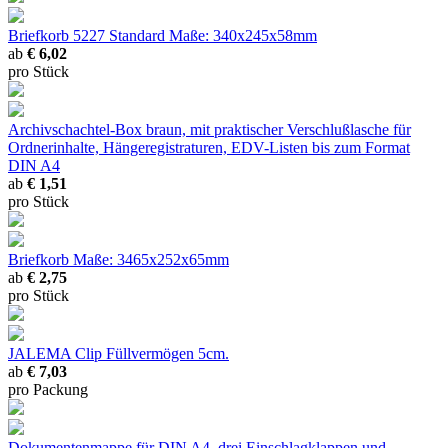
Briefkorb 5227 Standard
Maße: 340x245x58mm
ab
€ 6,02
pro Stück
Archivschachtel-Box braun, mit praktischer Verschlußlasche
für
Ordnerinhalte, Hängeregistraturen, EDV-Listen bis zum Format
DIN A4
ab
€ 1,51
pro Stück
Briefkorb
Maße: 3465x252x65mm
ab
€ 2,75
pro Stück
JALEMA Clip
Füllvermögen 5cm.
ab
€ 7,03
pro Packung
Dokumentenmappe
für DIN A4, drei Einschlagklappen und