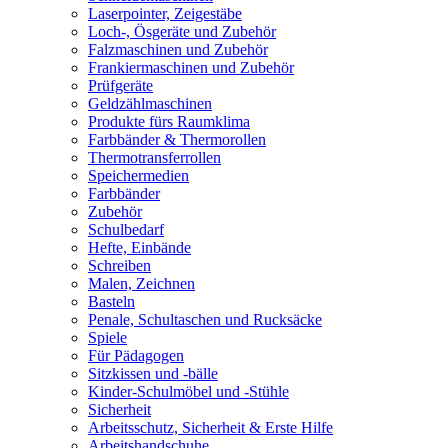
Laserpointer, Zeigestäbe
Loch-, Ösgeräte und Zubehör
Falzmaschinen und Zubehör
Frankiermaschinen und Zubehör
Prüfgeräte
Geldzählmaschinen
Produkte fürs Raumklima
Farbbänder & Thermorollen
Thermotransferrollen
Speichermedien
Farbbänder
Zubehör
Schulbedarf
Hefte, Einbände
Schreiben
Malen, Zeichnen
Basteln
Penale, Schultaschen und Rucksäcke
Spiele
Für Pädagogen
Sitzkissen und -bälle
Kinder-Schulmöbel und -Stühle
Sicherheit
Arbeitsschutz, Sicherheit & Erste Hilfe
Arbeitshandschuhe