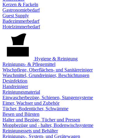
Kerzen & Fackeln
Gastronomiebedarf
Guest Supply
Badezimmerbedarf
Hotelzimmerbedarf
Hygiene & Reinigung
Reinigungs- & Pflegemittel
Wischpflege, Oberflächen- und Sanitärreiniger
Waschmittel, Grundreiniger, Beschichtungen
Desinfektion
Handreiniger
Reinigungsmaterial
Einwascherbezüge, Schienen, Stangensysteme
Eimer, Wachser und Zubehör
Tücher, Bodentücher, Schwämme
Besen und Bürsten
Halter und Bezüge, Tücher und Pressen
Moppbezüge und - halter, Bodenwischsysteme
Reinigungssets und Behälter
Reinigungs-, System- und Gerätewagen