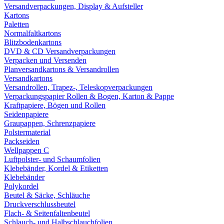
Versandverpackungen, Display & Aufsteller
Kartons
Paletten
Normalfaltkartons
Blitzbodenkartons
DVD & CD Versandverpackungen
Verpacken und Versenden
Planversandkartons & Versandrollen
Versandkartons
Versandrollen, Trapez-, Teleskopverpackungen
Verpackungspapier Rollen & Bogen, Karton & Pappe
Kraftpapiere, Bögen und Rollen
Seidenpapiere
Graupappen, Schrenzpapiere
Polstermaterial
Packseiden
Wellpappen C
Luftpolster- und Schaumfolien
Klebebänder, Kordel & Etiketten
Klebebänder
Polykordel
Beutel & Säcke, Schläuche
Druckverschlussbeutel
Flach- & Seitenfaltenbeutel
Schlauch- und Halbschlauchfolien