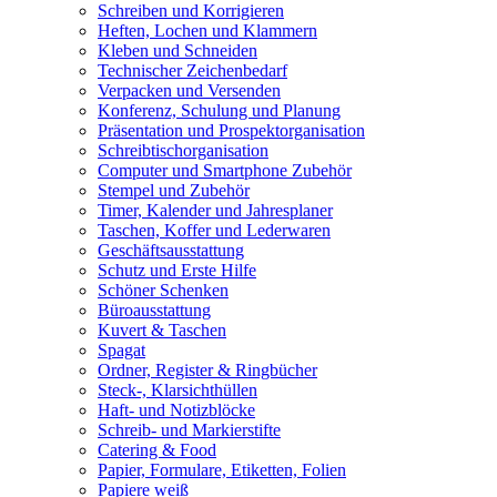
Schreiben und Korrigieren
Heften, Lochen und Klammern
Kleben und Schneiden
Technischer Zeichenbedarf
Verpacken und Versenden
Konferenz, Schulung und Planung
Präsentation und Prospektorganisation
Schreibtischorganisation
Computer und Smartphone Zubehör
Stempel und Zubehör
Timer, Kalender und Jahresplaner
Taschen, Koffer und Lederwaren
Geschäftsausstattung
Schutz und Erste Hilfe
Schöner Schenken
Büroausstattung
Kuvert & Taschen
Spagat
Ordner, Register & Ringbücher
Steck-, Klarsichthüllen
Haft- und Notizblöcke
Schreib- und Markierstifte
Catering & Food
Papier, Formulare, Etiketten, Folien
Papiere weiß