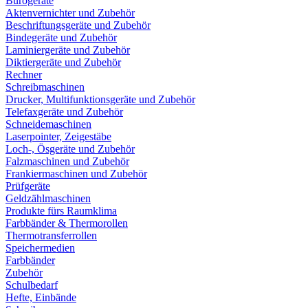
Bürogeräte
Aktenvernichter und Zubehör
Beschriftungsgeräte und Zubehör
Bindegeräte und Zubehör
Laminiergeräte und Zubehör
Diktiergeräte und Zubehör
Rechner
Schreibmaschinen
Drucker, Multifunktionsgeräte und Zubehör
Telefaxgeräte und Zubehör
Schneidemaschinen
Laserpointer, Zeigestäbe
Loch-, Ösgeräte und Zubehör
Falzmaschinen und Zubehör
Frankiermaschinen und Zubehör
Prüfgeräte
Geldzählmaschinen
Produkte fürs Raumklima
Farbbänder & Thermorollen
Thermotransferrollen
Speichermedien
Farbbänder
Zubehör
Schulbedarf
Hefte, Einbände