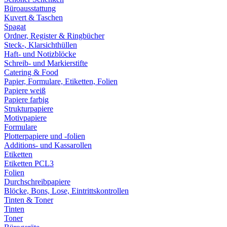
Büroausstattung
Kuvert & Taschen
Spagat
Ordner, Register & Ringbücher
Steck-, Klarsichthüllen
Haft- und Notizblöcke
Schreib- und Markierstifte
Catering & Food
Papier, Formulare, Etiketten, Folien
Papiere weiß
Papiere farbig
Strukturpapiere
Motivpapiere
Formulare
Plotterpapiere und -folien
Additions- und Kassarollen
Etiketten
Etiketten PCL3
Folien
Durchschreibpapiere
Blöcke, Bons, Lose, Eintrittskontrollen
Tinten & Toner
Tinten
Toner