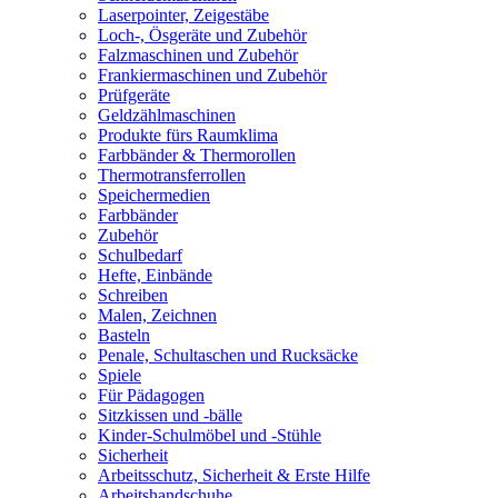
Laserpointer, Zeigestäbe
Loch-, Ösgeräte und Zubehör
Falzmaschinen und Zubehör
Frankiermaschinen und Zubehör
Prüfgeräte
Geldzählmaschinen
Produkte fürs Raumklima
Farbbänder & Thermorollen
Thermotransferrollen
Speichermedien
Farbbänder
Zubehör
Schulbedarf
Hefte, Einbände
Schreiben
Malen, Zeichnen
Basteln
Penale, Schultaschen und Rucksäcke
Spiele
Für Pädagogen
Sitzkissen und -bälle
Kinder-Schulmöbel und -Stühle
Sicherheit
Arbeitsschutz, Sicherheit & Erste Hilfe
Arbeitshandschuhe