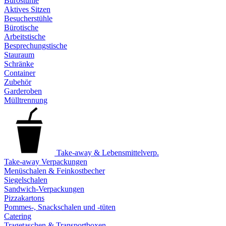
Bürostühle
Aktives Sitzen
Besucherstühle
Bürotische
Arbeitstische
Besprechungstische
Stauraum
Schränke
Container
Zubehör
Garderoben
Mülltrennung
Take-away & Lebensmittelverp.
Take-away Verpackungen
Menüschalen & Feinkostbecher
Siegelschalen
Sandwich-Verpackungen
Pizzakartons
Pommes-, Snackschalen und -tüten
Catering
Tragetaschen & Transportboxen