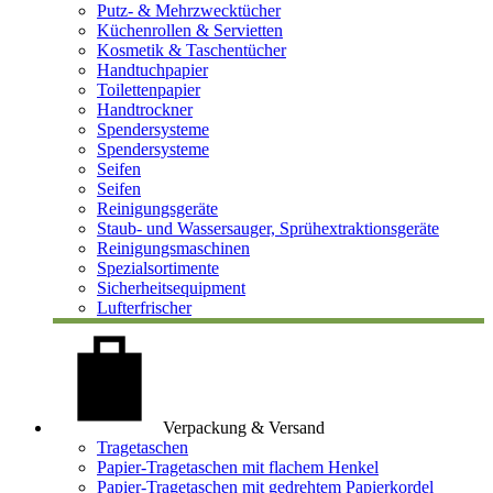
Putz- & Mehrzwecktücher
Küchenrollen & Servietten
Kosmetik & Taschentücher
Handtuchpapier
Toilettenpapier
Handtrockner
Spendersysteme
Spendersysteme
Seifen
Seifen
Reinigungsgeräte
Staub- und Wassersauger, Sprühextraktionsgeräte
Reinigungsmaschinen
Spezialsortimente
Sicherheitsequipment
Lufterfrischer
Verpackung & Versand
Tragetaschen
Papier-Tragetaschen mit flachem Henkel
Papier-Tragetaschen mit gedrehtem Papierkordel