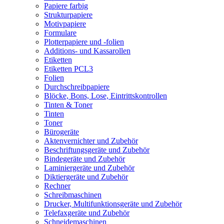
Papiere farbig
Strukturpapiere
Motivpapiere
Formulare
Plotterpapiere und -folien
Additions- und Kassarollen
Etiketten
Etiketten PCL3
Folien
Durchschreibpapiere
Blöcke, Bons, Lose, Eintrittskontrollen
Tinten & Toner
Tinten
Toner
Bürogeräte
Aktenvernichter und Zubehör
Beschriftungsgeräte und Zubehör
Bindegeräte und Zubehör
Laminiergeräte und Zubehör
Diktiergeräte und Zubehör
Rechner
Schreibmaschinen
Drucker, Multifunktionsgeräte und Zubehör
Telefaxgeräte und Zubehör
Schneidemaschinen