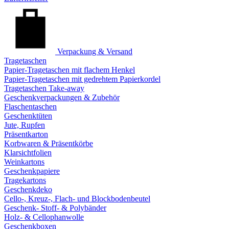
Verpackung & Versand
Tragetaschen
Papier-Tragetaschen mit flachem Henkel
Papier-Tragetaschen mit gedrehtem Papierkordel
Tragetaschen Take-away
Geschenkverpackungen & Zubehör
Flaschentaschen
Geschenktüten
Jute, Rupfen
Präsentkarton
Korbwaren & Präsentkörbe
Klarsichtfolien
Weinkartons
Geschenkpapiere
Tragekartons
Geschenkdeko
Cello-, Kreuz-, Flach- und Blockbodenbeutel
Geschenk- Stoff- & Polybänder
Holz- & Cellophanwolle
Geschenkboxen