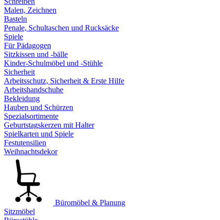
Schreiben
Malen, Zeichnen
Basteln
Penale, Schultaschen und Rucksäcke
Spiele
Für Pädagogen
Sitzkissen und -bälle
Kinder-Schulmöbel und -Stühle
Sicherheit
Arbeitsschutz, Sicherheit & Erste Hilfe
Arbeitshandschuhe
Bekleidung
Hauben und Schürzen
Spezialsortimente
Geburtstagskerzen mit Halter
Spielkarten und Spiele
Festutensilien
Weihnachtsdekor
Büromöbel & Planung
Sitzmöbel