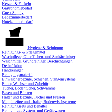
Kerzen & Fackeln
Gastronomiebedarf
Guest Supply
Badezimmerbedarf
Hotelzimmerbedarf
Hygiene & Reinigung
Reinigungs- & Pflegemittel
Wischpflege, Oberflächen- und Sanitärreiniger
Waschmittel, Grundreiniger, Beschichtungen
Desinfektion
Handreiniger
Reinigungsmaterial
Einwascherbezüge, Schienen, Stangensysteme
Eimer, Wachser und Zubehör
Tücher, Bodentücher, Schwämme
Besen und Bürsten
Halter und Bezüge, Tücher und Pressen
Moppbezüge und - halter, Bodenwischsysteme
Reinigungssets und Behälter
Reinigungs-, System- und Gerätewagen