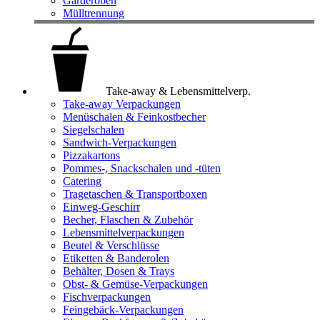
Garderoben
Mülltrennung
Take-away & Lebensmittelverp.
Take-away Verpackungen
Menüschalen & Feinkostbecher
Siegelschalen
Sandwich-Verpackungen
Pizzakartons
Pommes-, Snackschalen und -tüten
Catering
Tragetaschen & Transportboxen
Einweg-Geschirr
Becher, Flaschen & Zubehör
Lebensmittelverpackungen
Beutel & Verschlüsse
Etiketten & Banderolen
Behälter, Dosen & Trays
Obst- & Gemüse-Verpackungen
Fischverpackungen
Feingebäck-Verpackungen