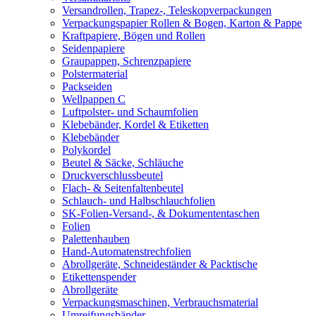
Versandrollen, Trapez-, Teleskopverpackungen
Verpackungspapier Rollen & Bogen, Karton & Pappe
Kraftpapiere, Bögen und Rollen
Seidenpapiere
Graupappen, Schrenzpapiere
Polstermaterial
Packseiden
Wellpappen C
Luftpolster- und Schaumfolien
Klebebänder, Kordel & Etiketten
Klebebänder
Polykordel
Beutel & Säcke, Schläuche
Druckverschlussbeutel
Flach- & Seitenfaltenbeutel
Schlauch- und Halbschlauchfolien
SK-Folien-Versand-, & Dokumententaschen
Folien
Palettenhauben
Hand-Automatenstrechfolien
Abrollgeräte, Schneideständer & Packtische
Etikettenspender
Abrollgeräte
Verpackungsmaschinen, Verbrauchsmaterial
Umreifungsbänder