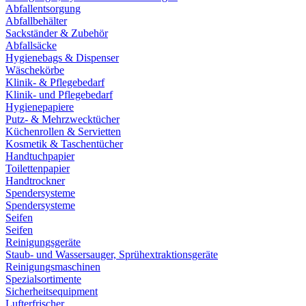
Abfallentsorgung
Abfallbehälter
Sackständer & Zubehör
Abfallsäcke
Hygienebags & Dispenser
Wäschekörbe
Klinik- & Pflegebedarf
Klinik- und Pflegebedarf
Hygienepapiere
Putz- & Mehrzwecktücher
Küchenrollen & Servietten
Kosmetik & Taschentücher
Handtuchpapier
Toilettenpapier
Handtrockner
Spendersysteme
Spendersysteme
Seifen
Seifen
Reinigungsgeräte
Staub- und Wassersauger, Sprühextraktionsgeräte
Reinigungsmaschinen
Spezialsortimente
Sicherheitsequipment
Lufterfrischer