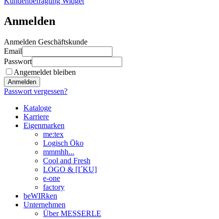
Kundenbefragung Widget
Anmelden
Anmelden Geschäftskunde
Email
Passwort
Angemeldet bleiben
Anmelden
Passwort vergessen?
Kataloge
Karriere
Eigenmarken
me:tex
Logisch Öko
mmmhh...
Cool and Fresh
LOGO & [I´KU]
e-one
factory
beWIRken
Unternehmen
Über MESSERLE