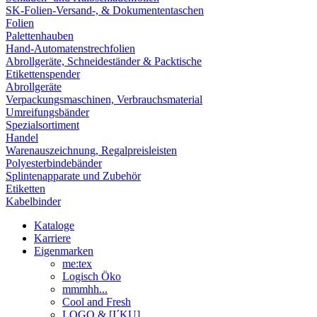
SK-Folien-Versand-, & Dokumententaschen
Folien
Palettenhauben
Hand-Automatenstrechfolien
Abrollgeräte, Schneideständer & Packtische
Etikettenspender
Abrollgeräte
Verpackungsmaschinen, Verbrauchsmaterial
Umreifungsbänder
Spezialsortiment
Handel
Warenauszeichnung, Regalpreisleisten
Polyesterbindebänder
Splintenapparate und Zubehör
Etiketten
Kabelbinder
Kataloge
Karriere
Eigenmarken
me:tex
Logisch Öko
mmmhh...
Cool and Fresh
LOGO & [I´KU]