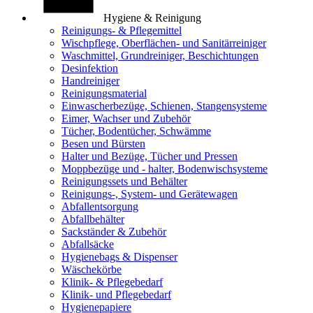
Hygiene & Reinigung
Reinigungs- & Pflegemittel
Wischpflege, Oberflächen- und Sanitärreiniger
Waschmittel, Grundreiniger, Beschichtungen
Desinfektion
Handreiniger
Reinigungsmaterial
Einwascherbezüge, Schienen, Stangensysteme
Eimer, Wachser und Zubehör
Tücher, Bodentücher, Schwämme
Besen und Bürsten
Halter und Bezüge, Tücher und Pressen
Moppbezüge und - halter, Bodenwischsysteme
Reinigungssets und Behälter
Reinigungs-, System- und Gerätewagen
Abfallentsorgung
Abfallbehälter
Sackständer & Zubehör
Abfallsäcke
Hygienebags & Dispenser
Wäschekörbe
Klinik- & Pflegebedarf
Klinik- und Pflegebedarf
Hygienepapiere