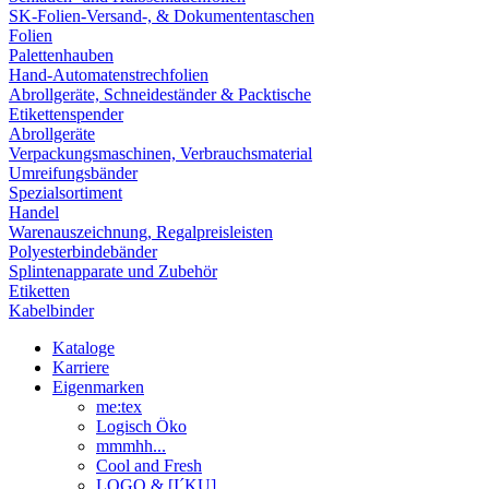
SK-Folien-Versand-, & Dokumententaschen
Folien
Palettenhauben
Hand-Automatenstrechfolien
Abrollgeräte, Schneideständer & Packtische
Etikettenspender
Abrollgeräte
Verpackungsmaschinen, Verbrauchsmaterial
Umreifungsbänder
Spezialsortiment
Handel
Warenauszeichnung, Regalpreisleisten
Polyesterbindebänder
Splintenapparate und Zubehör
Etiketten
Kabelbinder
Kataloge
Karriere
Eigenmarken
me:tex
Logisch Öko
mmmhh...
Cool and Fresh
LOGO & [I´KU]