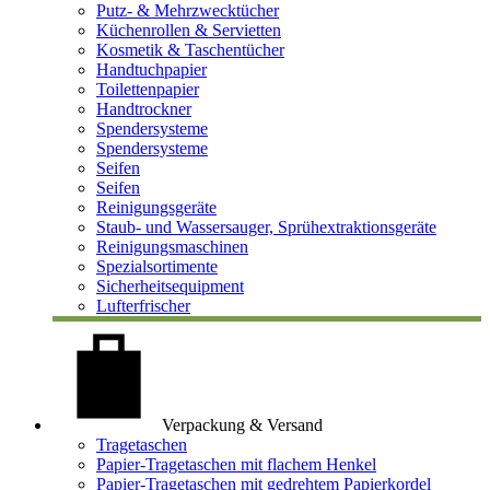
Putz- & Mehrzwecktücher
Küchenrollen & Servietten
Kosmetik & Taschentücher
Handtuchpapier
Toilettenpapier
Handtrockner
Spendersysteme
Spendersysteme
Seifen
Seifen
Reinigungsgeräte
Staub- und Wassersauger, Sprühextraktionsgeräte
Reinigungsmaschinen
Spezialsortimente
Sicherheitsequipment
Lufterfrischer
Verpackung & Versand
Tragetaschen
Papier-Tragetaschen mit flachem Henkel
Papier-Tragetaschen mit gedrehtem Papierkordel