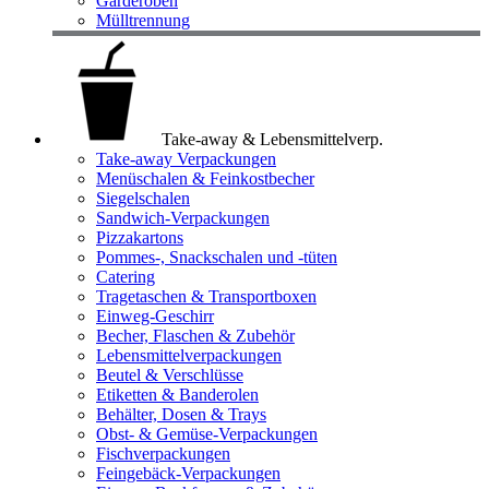
Garderoben
Mülltrennung
Take-away & Lebensmittelverp.
Take-away Verpackungen
Menüschalen & Feinkostbecher
Siegelschalen
Sandwich-Verpackungen
Pizzakartons
Pommes-, Snackschalen und -tüten
Catering
Tragetaschen & Transportboxen
Einweg-Geschirr
Becher, Flaschen & Zubehör
Lebensmittelverpackungen
Beutel & Verschlüsse
Etiketten & Banderolen
Behälter, Dosen & Trays
Obst- & Gemüse-Verpackungen
Fischverpackungen
Feingebäck-Verpackungen