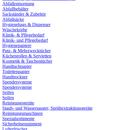
Abfallentsorgung
Abfallbehälter
Sackständer & Zubehör
Abfallsäcke
Hygienebags & Dispenser
Wäschekörbe
Klinik- & Pflegebedarf
Klinik- und Pflegebedarf
Hygienepapiere
Putz- & Mehrzwecktücher
Küchenrollen & Servietten
Kosmetik & Taschentücher
Handtuchpapier
Toilettenpapier
Handtrockner
Spendersysteme
Spendersysteme
Seifen
Seifen
Reinigungsgeräte
Staub- und Wassersauger, Sprühextraktionsgeräte
Reinigungsmaschinen
Spezialsortimente
Sicherheitsequipment
Lufterfrischer