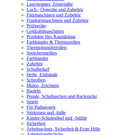
Laserpointer, Zeigestäbe
Loch-, Ösgeräte und Zubehör
Falzmaschinen und Zubehör
Frankiermaschinen und Zubehör
Prüfgeräte
Geldzählmaschinen
Produkte fürs Raumklima
Farbbänder & Thermorollen
Thermotransferrollen
Speichermedien
Farbbänder
Zubehör
Schulbedarf
Hefte, Einbände
Schreiben
Malen, Zeichnen
Basteln
Penale, Schultaschen und Rucksäcke
Spiele
Für Pädagogen
Sitzkissen und -bälle
Kinder-Schulmöbel und -Stühle
Sicherheit
Arbeitsschutz, Sicherheit & Erste Hilfe
Arbeitshandschuhe