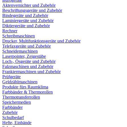
Bürogeräte
Aktenvernichter und Zubehör
Beschriftungsgeräte und Zubehör
Bindegeräte und Zubehör
Laminiergeräte und Zubehör
Diktiergeräte und Zubehör
Rechner
Schreibmaschinen
Drucker, Multifunktionsgeräte und Zubehör
Telefaxgeräte und Zubehör
Schneidemaschinen
Laserpointer, Zeigestäbe
Loch-, Ösgeräte und Zubehör
Falzmaschinen und Zubehör
Frankiermaschinen und Zubehör
Prüfgeräte
Geldzählmaschinen
Produkte fürs Raumklima
Farbbänder & Thermorollen
Thermotransferrollen
Speichermedien
Farbbänder
Zubehör
Schulbedarf
Hefte, Einbände