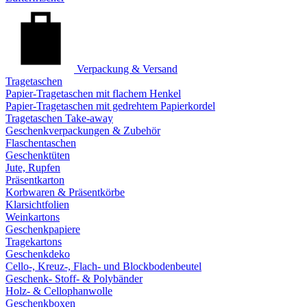
Verpackung & Versand
Tragetaschen
Papier-Tragetaschen mit flachem Henkel
Papier-Tragetaschen mit gedrehtem Papierkordel
Tragetaschen Take-away
Geschenkverpackungen & Zubehör
Flaschentaschen
Geschenktüten
Jute, Rupfen
Präsentkarton
Korbwaren & Präsentkörbe
Klarsichtfolien
Weinkartons
Geschenkpapiere
Tragekartons
Geschenkdeko
Cello-, Kreuz-, Flach- und Blockbodenbeutel
Geschenk- Stoff- & Polybänder
Holz- & Cellophanwolle
Geschenkboxen