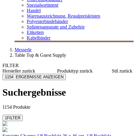
Spezialsortiment
Handel
Warenauszeichnung, Regalpreisleisten
Polyesterbindebänder
Splintenapparate und Zubehör
Etiketten
Kabelbinder
Messerle
Table Top & Guest Supply
FILTER
Hersteller
zurück
Produkttyp
zurück
Stil
zurück
[e] one
Accessoire
Basic
1154
ERGEBNISSE ANZEIGEN
Adeco
Badezusatz
Muster
Anyah
Becher
Kind
Suchergebnisse
Bacher+Demmler
Besteckservietten
Floral
Biella
Bestecktaschen
Eat & D
mehr anzeigen
mehr anzeigen
1154 Produkte
Herbal
Event
1
FILTER
Motiv
Natur
Maritim
Serviette Charme 1/8 Buchfalz
36 x 46 cm, 1/8 Buchfalz,