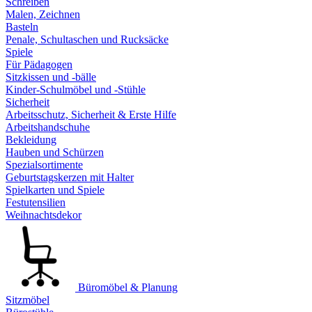
Schreiben
Malen, Zeichnen
Basteln
Penale, Schultaschen und Rucksäcke
Spiele
Für Pädagogen
Sitzkissen und -bälle
Kinder-Schulmöbel und -Stühle
Sicherheit
Arbeitsschutz, Sicherheit & Erste Hilfe
Arbeitshandschuhe
Bekleidung
Hauben und Schürzen
Spezialsortimente
Geburtstagskerzen mit Halter
Spielkarten und Spiele
Festutensilien
Weihnachtsdekor
Büromöbel & Planung
Sitzmöbel