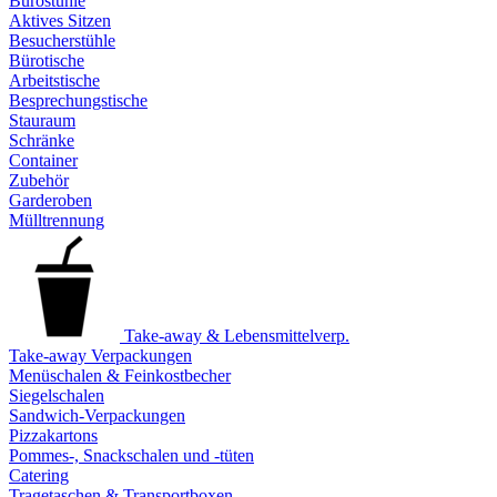
Bürostühle
Aktives Sitzen
Besucherstühle
Bürotische
Arbeitstische
Besprechungstische
Stauraum
Schränke
Container
Zubehör
Garderoben
Mülltrennung
Take-away & Lebensmittelverp.
Take-away Verpackungen
Menüschalen & Feinkostbecher
Siegelschalen
Sandwich-Verpackungen
Pizzakartons
Pommes-, Snackschalen und -tüten
Catering
Tragetaschen & Transportboxen