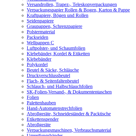
Versandrollen, Trapez-, Teleskopverpackungen
Verpackungspapier Rollen & Bogen, Karton & Pappe
Kraftpapiere, Bögen und Rollen
Seidenpapiere
Graupappen, Schrenzpapiere
Polstermaterial
Packseiden
Wellpappen C
Luftpolster- und Schaumfolien
Klebebänder, Kordel & Etiketten
Klebebänder
Polykordel
Beutel & Säcke, Schläuche
Druckverschlussbeutel
Flach- & Seitenfaltenbeutel
Schlauch- und Halbschlauchfolien
SK-Folien-Versand-, & Dokumententaschen
Folien
Palettenhauben
Hand-Automatenstrechfolien
Abrollgeräte, Schneideständer & Packtische
Etikettenspender
Abrollgeräte
Verpackungsmaschinen, Verbrauchsmaterial
Umreifungsbänder