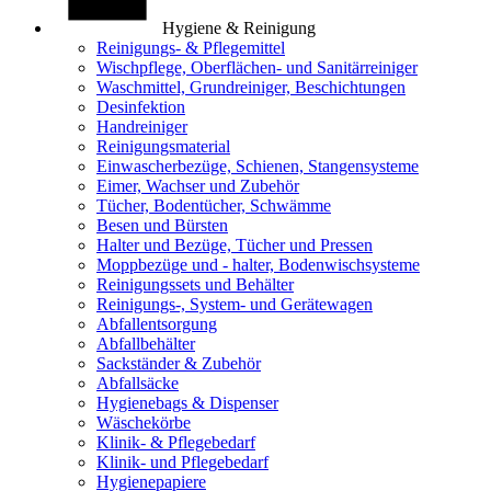
Hygiene & Reinigung
Reinigungs- & Pflegemittel
Wischpflege, Oberflächen- und Sanitärreiniger
Waschmittel, Grundreiniger, Beschichtungen
Desinfektion
Handreiniger
Reinigungsmaterial
Einwascherbezüge, Schienen, Stangensysteme
Eimer, Wachser und Zubehör
Tücher, Bodentücher, Schwämme
Besen und Bürsten
Halter und Bezüge, Tücher und Pressen
Moppbezüge und - halter, Bodenwischsysteme
Reinigungssets und Behälter
Reinigungs-, System- und Gerätewagen
Abfallentsorgung
Abfallbehälter
Sackständer & Zubehör
Abfallsäcke
Hygienebags & Dispenser
Wäschekörbe
Klinik- & Pflegebedarf
Klinik- und Pflegebedarf
Hygienepapiere