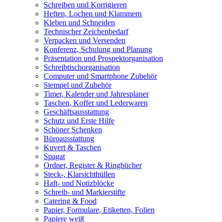
Schreiben und Korrigieren
Heften, Lochen und Klammern
Kleben und Schneiden
Technischer Zeichenbedarf
Verpacken und Versenden
Konferenz, Schulung und Planung
Präsentation und Prospektorganisation
Schreibtischorganisation
Computer und Smartphone Zubehör
Stempel und Zubehör
Timer, Kalender und Jahresplaner
Taschen, Koffer und Lederwaren
Geschäftsausstattung
Schutz und Erste Hilfe
Schöner Schenken
Büroausstattung
Kuvert & Taschen
Spagat
Ordner, Register & Ringbücher
Steck-, Klarsichthüllen
Haft- und Notizblöcke
Schreib- und Markierstifte
Catering & Food
Papier, Formulare, Etiketten, Folien
Papiere weiß