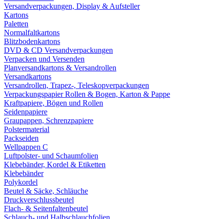
Versandverpackungen, Display & Aufsteller
Kartons
Paletten
Normalfaltkartons
Blitzbodenkartons
DVD & CD Versandverpackungen
Verpacken und Versenden
Planversandkartons & Versandrollen
Versandkartons
Versandrollen, Trapez-, Teleskopverpackungen
Verpackungspapier Rollen & Bogen, Karton & Pappe
Kraftpapiere, Bögen und Rollen
Seidenpapiere
Graupappen, Schrenzpapiere
Polstermaterial
Packseiden
Wellpappen C
Luftpolster- und Schaumfolien
Klebebänder, Kordel & Etiketten
Klebebänder
Polykordel
Beutel & Säcke, Schläuche
Druckverschlussbeutel
Flach- & Seitenfaltenbeutel
Schlauch- und Halbschlauchfolien