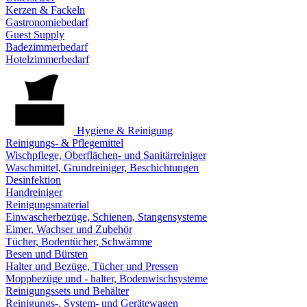
Kerzen & Fackeln
Gastronomiebedarf
Guest Supply
Badezimmerbedarf
Hotelzimmerbedarf
Hygiene & Reinigung
Reinigungs- & Pflegemittel
Wischpflege, Oberflächen- und Sanitärreiniger
Waschmittel, Grundreiniger, Beschichtungen
Desinfektion
Handreiniger
Reinigungsmaterial
Einwascherbezüge, Schienen, Stangensysteme
Eimer, Wachser und Zubehör
Tücher, Bodentücher, Schwämme
Besen und Bürsten
Halter und Bezüge, Tücher und Pressen
Moppbezüge und - halter, Bodenwischsysteme
Reinigungssets und Behälter
Reinigungs-, System- und Gerätewagen