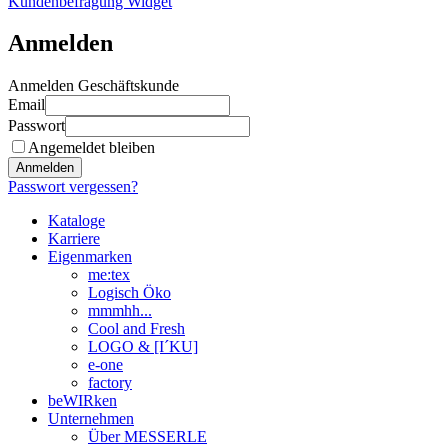
Kundenbefragung Widget
Anmelden
Anmelden Geschäftskunde
Email
Passwort
Angemeldet bleiben
Anmelden
Passwort vergessen?
Kataloge
Karriere
Eigenmarken
me:tex
Logisch Öko
mmmhh...
Cool and Fresh
LOGO & [I´KU]
e-one
factory
beWIRken
Unternehmen
Über MESSERLE