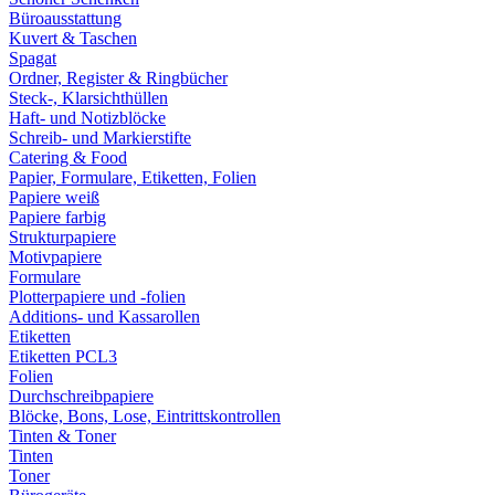
Büroausstattung
Kuvert & Taschen
Spagat
Ordner, Register & Ringbücher
Steck-, Klarsichthüllen
Haft- und Notizblöcke
Schreib- und Markierstifte
Catering & Food
Papier, Formulare, Etiketten, Folien
Papiere weiß
Papiere farbig
Strukturpapiere
Motivpapiere
Formulare
Plotterpapiere und -folien
Additions- und Kassarollen
Etiketten
Etiketten PCL3
Folien
Durchschreibpapiere
Blöcke, Bons, Lose, Eintrittskontrollen
Tinten & Toner
Tinten
Toner