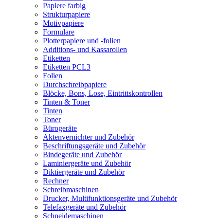
Papiere farbig
Strukturpapiere
Motivpapiere
Formulare
Plotterpapiere und -folien
Additions- und Kassarollen
Etiketten
Etiketten PCL3
Folien
Durchschreibpapiere
Blöcke, Bons, Lose, Eintrittskontrollen
Tinten & Toner
Tinten
Toner
Bürogeräte
Aktenvernichter und Zubehör
Beschriftungsgeräte und Zubehör
Bindegeräte und Zubehör
Laminiergeräte und Zubehör
Diktiergeräte und Zubehör
Rechner
Schreibmaschinen
Drucker, Multifunktionsgeräte und Zubehör
Telefaxgeräte und Zubehör
Schneidemaschinen