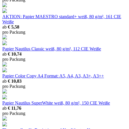
AKTION: Papier MAESTRO standard+
weiß, 80 g/m², 161 CIE
Weiße
ab
€ 5,58
pro Packung
Papier Nautilus Classic
weiß, 80 g/m², 112 CIE Weiße
ab
€ 10,74
pro Packung
Papier Color Copy A4
Format: A5, A4, A3, A3+, A3++
ab
€ 10,83
pro Packung
Papier Nautilus SuperWhite
weiß, 80 g/m², 150 CIE Weiße
ab
€ 11,76
pro Packung