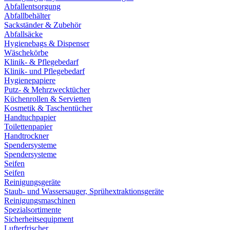
Abfallentsorgung
Abfallbehälter
Sackständer & Zubehör
Abfallsäcke
Hygienebags & Dispenser
Wäschekörbe
Klinik- & Pflegebedarf
Klinik- und Pflegebedarf
Hygienepapiere
Putz- & Mehrzwecktücher
Küchenrollen & Servietten
Kosmetik & Taschentücher
Handtuchpapier
Toilettenpapier
Handtrockner
Spendersysteme
Spendersysteme
Seifen
Seifen
Reinigungsgeräte
Staub- und Wassersauger, Sprühextraktionsgeräte
Reinigungsmaschinen
Spezialsortimente
Sicherheitsequipment
Lufterfrischer