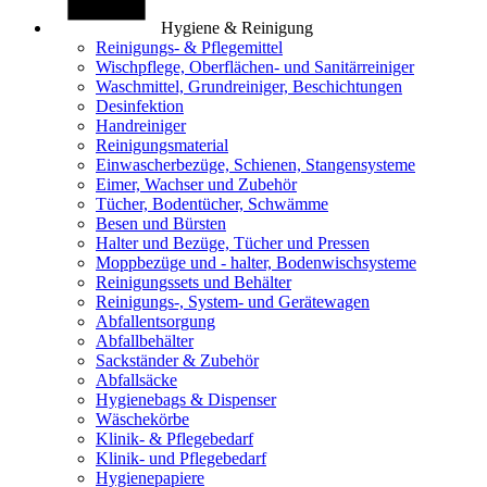
Hygiene & Reinigung
Reinigungs- & Pflegemittel
Wischpflege, Oberflächen- und Sanitärreiniger
Waschmittel, Grundreiniger, Beschichtungen
Desinfektion
Handreiniger
Reinigungsmaterial
Einwascherbezüge, Schienen, Stangensysteme
Eimer, Wachser und Zubehör
Tücher, Bodentücher, Schwämme
Besen und Bürsten
Halter und Bezüge, Tücher und Pressen
Moppbezüge und - halter, Bodenwischsysteme
Reinigungssets und Behälter
Reinigungs-, System- und Gerätewagen
Abfallentsorgung
Abfallbehälter
Sackständer & Zubehör
Abfallsäcke
Hygienebags & Dispenser
Wäschekörbe
Klinik- & Pflegebedarf
Klinik- und Pflegebedarf
Hygienepapiere