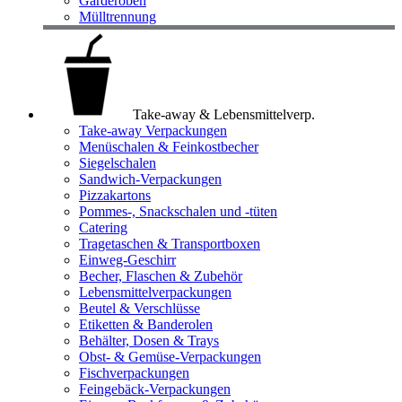
Garderoben
Mülltrennung
Take-away & Lebensmittelverp.
Take-away Verpackungen
Menüschalen & Feinkostbecher
Siegelschalen
Sandwich-Verpackungen
Pizzakartons
Pommes-, Snackschalen und -tüten
Catering
Tragetaschen & Transportboxen
Einweg-Geschirr
Becher, Flaschen & Zubehör
Lebensmittelverpackungen
Beutel & Verschlüsse
Etiketten & Banderolen
Behälter, Dosen & Trays
Obst- & Gemüse-Verpackungen
Fischverpackungen
Feingebäck-Verpackungen