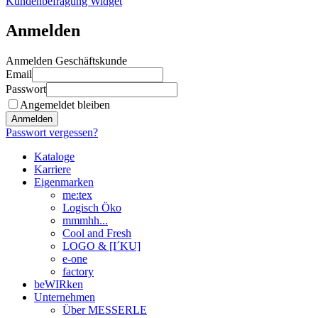
Kundenbefragung Widget
Anmelden
Anmelden Geschäftskunde
Email
Passwort
Angemeldet bleiben
Anmelden
Passwort vergessen?
Kataloge
Karriere
Eigenmarken
me:tex
Logisch Öko
mmmhh...
Cool and Fresh
LOGO & [I´KU]
e-one
factory
beWIRken
Unternehmen
Über MESSERLE