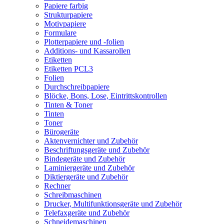
Papiere farbig
Strukturpapiere
Motivpapiere
Formulare
Plotterpapiere und -folien
Additions- und Kassarollen
Etiketten
Etiketten PCL3
Folien
Durchschreibpapiere
Blöcke, Bons, Lose, Eintrittskontrollen
Tinten & Toner
Tinten
Toner
Bürogeräte
Aktenvernichter und Zubehör
Beschriftungsgeräte und Zubehör
Bindegeräte und Zubehör
Laminiergeräte und Zubehör
Diktiergeräte und Zubehör
Rechner
Schreibmaschinen
Drucker, Multifunktionsgeräte und Zubehör
Telefaxgeräte und Zubehör
Schneidemaschinen