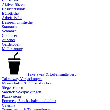
Bürostühle
Aktives Sitzen
Besucherstühle
Bürotische
Arbeitstische
Besprechungstische
Stauraum
Schränke
Container
Zubehör
Garderoben
Mülltrennung
Take-away & Lebensmittelverp.
Take-away Verpackungen
Menüschalen & Feinkostbecher
Siegelschalen
Sandwich-Verpackungen
Pizzakartons
Pommes-, Snackschalen und -tüten
Catering
Tragetaschen & Transportboxen