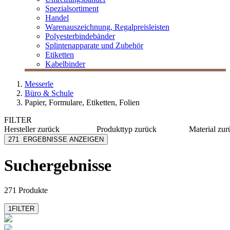
Spezialsortiment
Handel
Warenauszeichnung, Regalpreisleisten
Polyesterbindebänder
Splintenapparate und Zubehör
Etiketten
Kabelbinder
Messerle
Büro & Schule
Papier, Formulare, Etiketten, Folien
FILTER
Hersteller
zurück
Produkttyp
zurück
Material
zur
Avery Zweckform
Etiketten
Papier
271
ERGEBNISSE ANZEIGEN
Avery Zweckform
Gewinnlose
Polyeste
Digital PCL3
Kunststo
Suchergebnisse
Epson
PE
EU-RO
Karton
Factory
mehr anzeig
271 Produkte
mehr anzeigen
1
FILTER