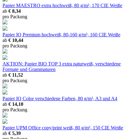
Papier MAESTRO extra
hochweiß, 80 g/m², 170 CIE Weiße
ab
€ 8,34
pro Packung
Papier IQ Premium
hochweiß, 80-160 g/m², 160 CIE Weiße
ab
€ 10,44
pro Packung
AKTION: Papier BIO TOP 3 extra
naturweiß, verschiedene
Formate und Grammaturen
ab
€ 11,52
pro Packung
Papier IQ Color
verschiedene Farben, 80 g/m², A3 und A4
ab
€ 14,10
pro Packung
Papier UPM Office copy/print
weiß, 80 g/m², 150 CIE Weiße
ab
€ 5,39
pro Packung