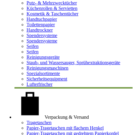
Putz- & Mehrzwecktücher
Küchenrollen & Servietten
Kosmetik & Taschentücher
Handtuchpapier
Toilettenpapier
Handtrockner
Spendersysteme
Spendersysteme
Seifen
Seifen
Reinigungsgeräte
Staub- und Wassersauger, Sprühextraktionsgeräte
Reinigungsmaschinen
Spezialsortimente
Sicherheitsequipment
Lufterfrischer
Verpackung & Versand
Tragetaschen
Papier-Tragetaschen mit flachem Henkel
Papier-Tragetaschen mit gedrehtem Papierkordel