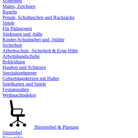
Schreiben
Malen, Zeichnen
Basteln
Penale, Schultaschen und Rucksäcke
Spiele
Für Pädagogen
Sitzkissen und -bälle
Kinder-Schulmöbel und -Stühle
Sicherheit
Arbeitsschutz, Sicherheit & Erste Hilfe
Arbeitshandschuhe
Bekleidung
Hauben und Schürzen
Spezialsortimente
Geburtstagskerzen mit Halter
Spielkarten und Spiele
Festutensilien
Weihnachtsdekor
Büromöbel & Planung
Sitzmöbel