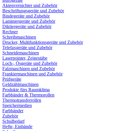
Bürogeräte
Aktenvernichter und Zubehör
Beschriftungsgeräte und Zubehör
Bindegeräte und Zubehör
Laminiergeräte und Zubehör
Diktiergeräte und Zubehör
Rechner
Schreibmaschinen
Drucker, Multifunktionsgeräte und Zubehör
Telefaxgeräte und Zubehör
Schneidemaschinen
Laserpointer, Zeigestäbe
Loch-, Ösgeräte und Zubehör
Falzmaschinen und Zubehör
Frankiermaschinen und Zubehör
Prüfgeräte
Geldzählmaschinen
Produkte fürs Raumklima
Farbbänder & Thermorollen
Thermotransferrollen
Speichermedien
Farbbänder
Zubehör
Schulbedarf
Hefte, Einbände