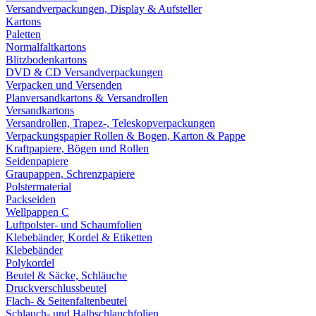
Versandverpackungen, Display & Aufsteller
Kartons
Paletten
Normalfaltkartons
Blitzbodenkartons
DVD & CD Versandverpackungen
Verpacken und Versenden
Planversandkartons & Versandrollen
Versandkartons
Versandrollen, Trapez-, Teleskopverpackungen
Verpackungspapier Rollen & Bogen, Karton & Pappe
Kraftpapiere, Bögen und Rollen
Seidenpapiere
Graupappen, Schrenzpapiere
Polstermaterial
Packseiden
Wellpappen C
Luftpolster- und Schaumfolien
Klebebänder, Kordel & Etiketten
Klebebänder
Polykordel
Beutel & Säcke, Schläuche
Druckverschlussbeutel
Flach- & Seitenfaltenbeutel
Schlauch- und Halbschlauchfolien