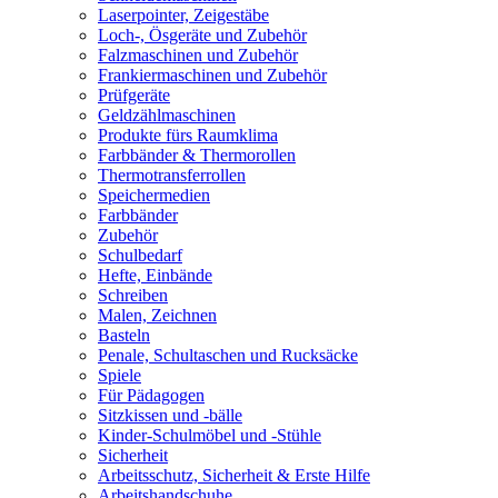
Laserpointer, Zeigestäbe
Loch-, Ösgeräte und Zubehör
Falzmaschinen und Zubehör
Frankiermaschinen und Zubehör
Prüfgeräte
Geldzählmaschinen
Produkte fürs Raumklima
Farbbänder & Thermorollen
Thermotransferrollen
Speichermedien
Farbbänder
Zubehör
Schulbedarf
Hefte, Einbände
Schreiben
Malen, Zeichnen
Basteln
Penale, Schultaschen und Rucksäcke
Spiele
Für Pädagogen
Sitzkissen und -bälle
Kinder-Schulmöbel und -Stühle
Sicherheit
Arbeitsschutz, Sicherheit & Erste Hilfe
Arbeitshandschuhe