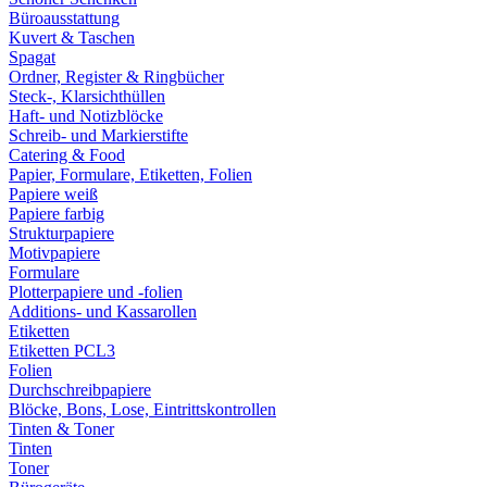
Büroausstattung
Kuvert & Taschen
Spagat
Ordner, Register & Ringbücher
Steck-, Klarsichthüllen
Haft- und Notizblöcke
Schreib- und Markierstifte
Catering & Food
Papier, Formulare, Etiketten, Folien
Papiere weiß
Papiere farbig
Strukturpapiere
Motivpapiere
Formulare
Plotterpapiere und -folien
Additions- und Kassarollen
Etiketten
Etiketten PCL3
Folien
Durchschreibpapiere
Blöcke, Bons, Lose, Eintrittskontrollen
Tinten & Toner
Tinten
Toner