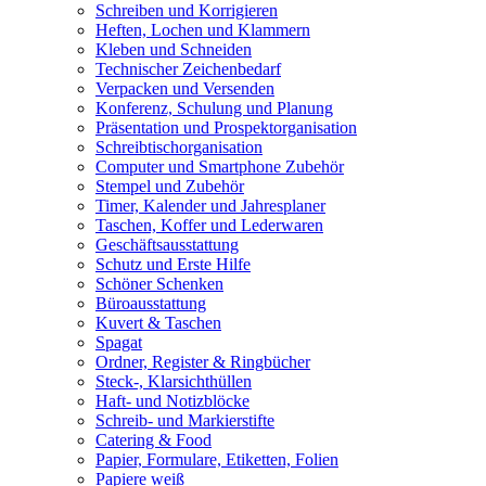
Schreiben und Korrigieren
Heften, Lochen und Klammern
Kleben und Schneiden
Technischer Zeichenbedarf
Verpacken und Versenden
Konferenz, Schulung und Planung
Präsentation und Prospektorganisation
Schreibtischorganisation
Computer und Smartphone Zubehör
Stempel und Zubehör
Timer, Kalender und Jahresplaner
Taschen, Koffer und Lederwaren
Geschäftsausstattung
Schutz und Erste Hilfe
Schöner Schenken
Büroausstattung
Kuvert & Taschen
Spagat
Ordner, Register & Ringbücher
Steck-, Klarsichthüllen
Haft- und Notizblöcke
Schreib- und Markierstifte
Catering & Food
Papier, Formulare, Etiketten, Folien
Papiere weiß