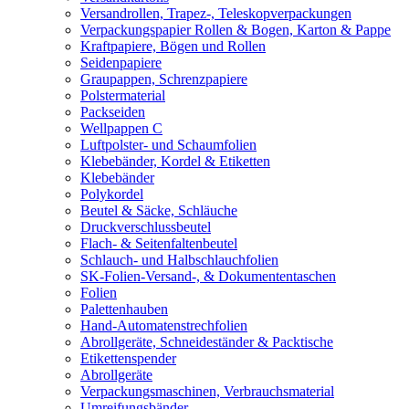
Versandrollen, Trapez-, Teleskopverpackungen
Verpackungspapier Rollen & Bogen, Karton & Pappe
Kraftpapiere, Bögen und Rollen
Seidenpapiere
Graupappen, Schrenzpapiere
Polstermaterial
Packseiden
Wellpappen C
Luftpolster- und Schaumfolien
Klebebänder, Kordel & Etiketten
Klebebänder
Polykordel
Beutel & Säcke, Schläuche
Druckverschlussbeutel
Flach- & Seitenfaltenbeutel
Schlauch- und Halbschlauchfolien
SK-Folien-Versand-, & Dokumententaschen
Folien
Palettenhauben
Hand-Automatenstrechfolien
Abrollgeräte, Schneideständer & Packtische
Etikettenspender
Abrollgeräte
Verpackungsmaschinen, Verbrauchsmaterial
Umreifungsbänder