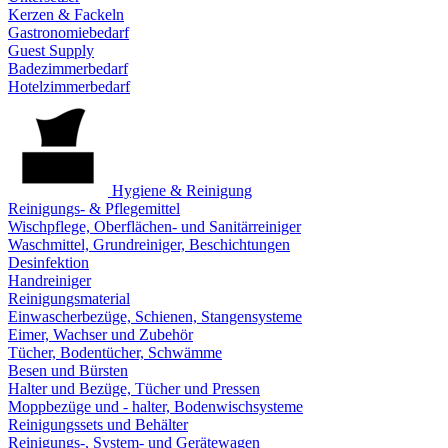
Kerzen & Fackeln
Gastronomiebedarf
Guest Supply
Badezimmerbedarf
Hotelzimmerbedarf
Hygiene & Reinigung
Reinigungs- & Pflegemittel
Wischpflege, Oberflächen- und Sanitärreiniger
Waschmittel, Grundreiniger, Beschichtungen
Desinfektion
Handreiniger
Reinigungsmaterial
Einwascherbezüge, Schienen, Stangensysteme
Eimer, Wachser und Zubehör
Tücher, Bodentücher, Schwämme
Besen und Bürsten
Halter und Bezüge, Tücher und Pressen
Moppbezüge und - halter, Bodenwischsysteme
Reinigungssets und Behälter
Reinigungs-, System- und Gerätewagen