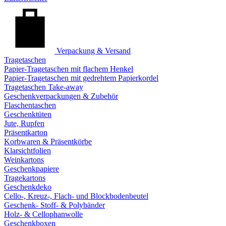
Verpackung & Versand
Tragetaschen
Papier-Tragetaschen mit flachem Henkel
Papier-Tragetaschen mit gedrehtem Papierkordel
Tragetaschen Take-away
Geschenkverpackungen & Zubehör
Flaschentaschen
Geschenktüten
Jute, Rupfen
Präsentkarton
Korbwaren & Präsentkörbe
Klarsichtfolien
Weinkartons
Geschenkpapiere
Tragekartons
Geschenkdeko
Cello-, Kreuz-, Flach- und Blockbodenbeutel
Geschenk- Stoff- & Polybänder
Holz- & Cellophanwolle
Geschenkboxen