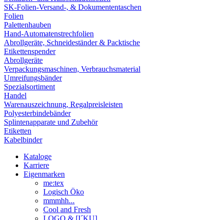
SK-Folien-Versand-, & Dokumententaschen
Folien
Palettenhauben
Hand-Automatenstrechfolien
Abrollgeräte, Schneideständer & Packtische
Etikettenspender
Abrollgeräte
Verpackungsmaschinen, Verbrauchsmaterial
Umreifungsbänder
Spezialsortiment
Handel
Warenauszeichnung, Regalpreisleisten
Polyesterbindebänder
Splintenapparate und Zubehör
Etiketten
Kabelbinder
Kataloge
Karriere
Eigenmarken
me:tex
Logisch Öko
mmmhh...
Cool and Fresh
LOGO & [I´KU]