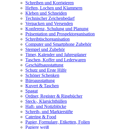
Schreiben und Korrigieren
Heften, Lochen und Klammern
Kleben und Schneiden
Technischer Zeichenbedarf
Verpacken und Versenden
Konferenz, Schulung und Planung
Präsentation und Prospektorganisation
Schreibtischorganisation
Computer und Smartphone Zubehör
Stempel und Zubehör
Timer, Kalender und Jahresplaner
Taschen, Koffer und Lederwaren
Geschäftsausstattung
Schutz und Erste Hilfe
Schöner Schenken
Büroausstattung
Kuvert & Taschen
Spagat
Ordner, Register & Ringbücher
Steck-, Klarsichthüllen
Haft- und Notizblöcke
Schreib- und Markierstifte
Catering & Food
Papier, Formulare, Etiketten, Folien
Papiere weiß