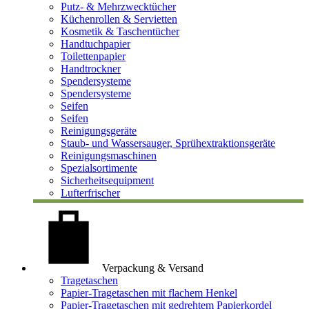
Putz- & Mehrzwecktücher
Küchenrollen & Servietten
Kosmetik & Taschentücher
Handtuchpapier
Toilettenpapier
Handtrockner
Spendersysteme
Spendersysteme
Seifen
Seifen
Reinigungsgeräte
Staub- und Wassersauger, Sprühextraktionsgeräte
Reinigungsmaschinen
Spezialsortimente
Sicherheitsequipment
Lufterfrischer
Verpackung & Versand
Tragetaschen
Papier-Tragetaschen mit flachem Henkel
Papier-Tragetaschen mit gedrehtem Papierkordel