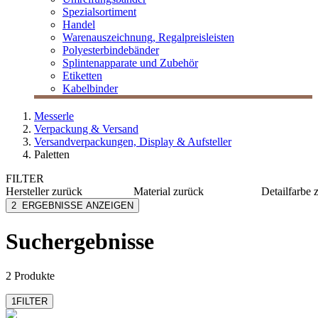
Spezialsortiment
Handel
Warenauszeichnung, Regalpreisleisten
Polyesterbindebänder
Splintenapparate und Zubehör
Etiketten
Kabelbinder
Messerle
Verpackung & Versand
Versandverpackungen, Display & Aufsteller
Paletten
FILTER
Hersteller
zurück
Material
zurück
Detailfarbe
MESSERLE
Polycarbonat
braun
2
ERGEBNISSE ANZEIGEN
Karton
grau
Suchergebnisse
2 Produkte
1
FILTER