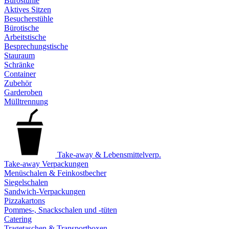
Bürostühle
Aktives Sitzen
Besucherstühle
Bürotische
Arbeitstische
Besprechungstische
Stauraum
Schränke
Container
Zubehör
Garderoben
Mülltrennung
Take-away & Lebensmittelverp.
Take-away Verpackungen
Menüschalen & Feinkostbecher
Siegelschalen
Sandwich-Verpackungen
Pizzakartons
Pommes-, Snackschalen und -tüten
Catering
Tragetaschen & Transportboxen