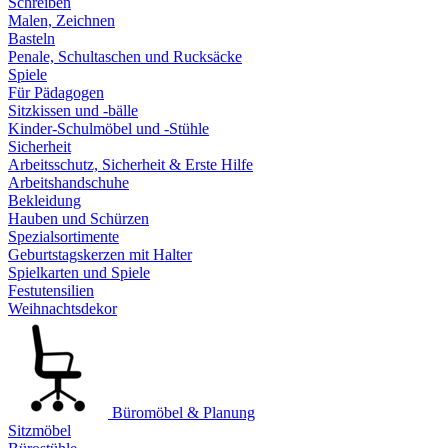
Schreiben
Malen, Zeichnen
Basteln
Penale, Schultaschen und Rucksäcke
Spiele
Für Pädagogen
Sitzkissen und -bälle
Kinder-Schulmöbel und -Stühle
Sicherheit
Arbeitsschutz, Sicherheit & Erste Hilfe
Arbeitshandschuhe
Bekleidung
Hauben und Schürzen
Spezialsortimente
Geburtstagskerzen mit Halter
Spielkarten und Spiele
Festutensilien
Weihnachtsdekor
Büromöbel & Planung
Sitzmöbel