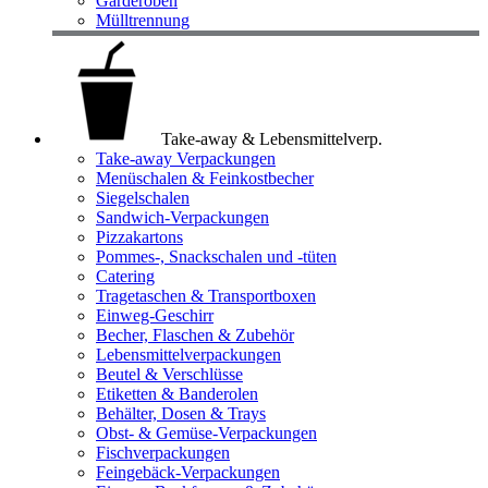
Garderoben
Mülltrennung
Take-away & Lebensmittelverp.
Take-away Verpackungen
Menüschalen & Feinkostbecher
Siegelschalen
Sandwich-Verpackungen
Pizzakartons
Pommes-, Snackschalen und -tüten
Catering
Tragetaschen & Transportboxen
Einweg-Geschirr
Becher, Flaschen & Zubehör
Lebensmittelverpackungen
Beutel & Verschlüsse
Etiketten & Banderolen
Behälter, Dosen & Trays
Obst- & Gemüse-Verpackungen
Fischverpackungen
Feingebäck-Verpackungen