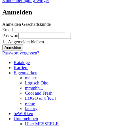
Kundenbefragung Widget
Anmelden
Anmelden Geschäftskunde
Email
Passwort
Angemeldet bleiben
Anmelden
Passwort vergessen?
Kataloge
Karriere
Eigenmarken
me:tex
Logisch Öko
mmmhh...
Cool and Fresh
LOGO & [I´KU]
e-one
factory
beWIRken
Unternehmen
Über MESSERLE