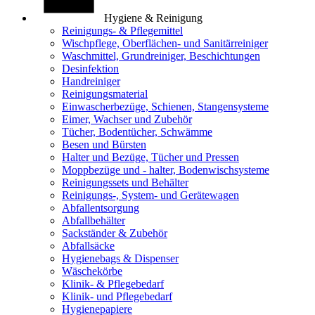
Hygiene & Reinigung
Reinigungs- & Pflegemittel
Wischpflege, Oberflächen- und Sanitärreiniger
Waschmittel, Grundreiniger, Beschichtungen
Desinfektion
Handreiniger
Reinigungsmaterial
Einwascherbezüge, Schienen, Stangensysteme
Eimer, Wachser und Zubehör
Tücher, Bodentücher, Schwämme
Besen und Bürsten
Halter und Bezüge, Tücher und Pressen
Moppbezüge und - halter, Bodenwischsysteme
Reinigungssets und Behälter
Reinigungs-, System- und Gerätewagen
Abfallentsorgung
Abfallbehälter
Sackständer & Zubehör
Abfallsäcke
Hygienebags & Dispenser
Wäschekörbe
Klinik- & Pflegebedarf
Klinik- und Pflegebedarf
Hygienepapiere