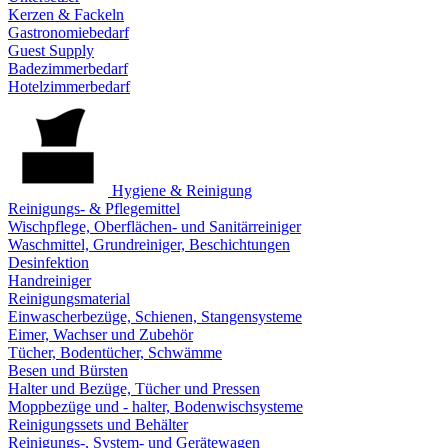
Kerzen & Fackeln
Gastronomiebedarf
Guest Supply
Badezimmerbedarf
Hotelzimmerbedarf
Hygiene & Reinigung
Reinigungs- & Pflegemittel
Wischpflege, Oberflächen- und Sanitärreiniger
Waschmittel, Grundreiniger, Beschichtungen
Desinfektion
Handreiniger
Reinigungsmaterial
Einwascherbezüge, Schienen, Stangensysteme
Eimer, Wachser und Zubehör
Tücher, Bodentücher, Schwämme
Besen und Bürsten
Halter und Bezüge, Tücher und Pressen
Moppbezüge und - halter, Bodenwischsysteme
Reinigungssets und Behälter
Reinigungs-, System- und Gerätewagen