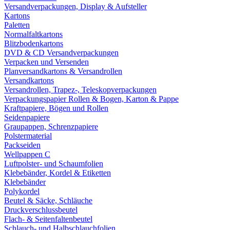
Versandverpackungen, Display & Aufsteller
Kartons
Paletten
Normalfaltkartons
Blitzbodenkartons
DVD & CD Versandverpackungen
Verpacken und Versenden
Planversandkartons & Versandrollen
Versandkartons
Versandrollen, Trapez-, Teleskopverpackungen
Verpackungspapier Rollen & Bogen, Karton & Pappe
Kraftpapiere, Bögen und Rollen
Seidenpapiere
Graupappen, Schrenzpapiere
Polstermaterial
Packseiden
Wellpappen C
Luftpolster- und Schaumfolien
Klebebänder, Kordel & Etiketten
Klebebänder
Polykordel
Beutel & Säcke, Schläuche
Druckverschlussbeutel
Flach- & Seitenfaltenbeutel
Schlauch- und Halbschlauchfolien