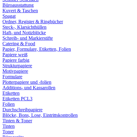
Büroausstattung
Kuvert & Taschen
Spagat
Ordner, Register & Ringbücher
Steck-, Klarsichthüllen
Haft- und Notizblöcke
Schreib- und Markierstifte
Catering & Food
Papier, Formulare, Etiketten, Folien
Papiere weiß
Papiere farbig
Strukturpapiere
Motivpapiere
Formulare
Plotterpapiere und -folien
Additions- und Kassarollen
Etiketten
Etiketten PCL3
Folien
Durchschreibpapiere
Blöcke, Bons, Lose, Eintrittskontrollen
Tinten & Toner
Tinten
Toner