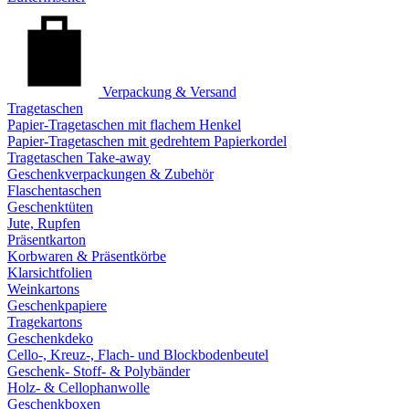
Verpackung & Versand
Tragetaschen
Papier-Tragetaschen mit flachem Henkel
Papier-Tragetaschen mit gedrehtem Papierkordel
Tragetaschen Take-away
Geschenkverpackungen & Zubehör
Flaschentaschen
Geschenktüten
Jute, Rupfen
Präsentkarton
Korbwaren & Präsentkörbe
Klarsichtfolien
Weinkartons
Geschenkpapiere
Tragekartons
Geschenkdeko
Cello-, Kreuz-, Flach- und Blockbodenbeutel
Geschenk- Stoff- & Polybänder
Holz- & Cellophanwolle
Geschenkboxen