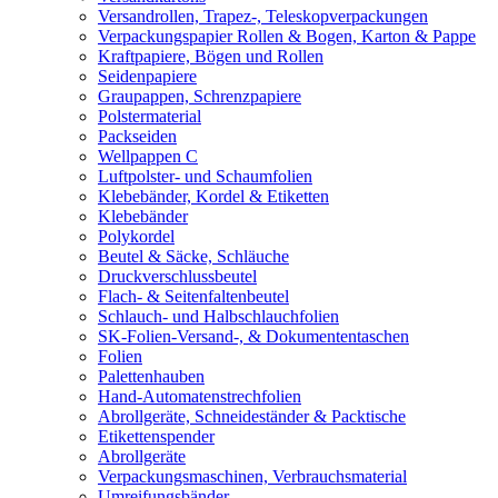
Versandrollen, Trapez-, Teleskopverpackungen
Verpackungspapier Rollen & Bogen, Karton & Pappe
Kraftpapiere, Bögen und Rollen
Seidenpapiere
Graupappen, Schrenzpapiere
Polstermaterial
Packseiden
Wellpappen C
Luftpolster- und Schaumfolien
Klebebänder, Kordel & Etiketten
Klebebänder
Polykordel
Beutel & Säcke, Schläuche
Druckverschlussbeutel
Flach- & Seitenfaltenbeutel
Schlauch- und Halbschlauchfolien
SK-Folien-Versand-, & Dokumententaschen
Folien
Palettenhauben
Hand-Automatenstrechfolien
Abrollgeräte, Schneideständer & Packtische
Etikettenspender
Abrollgeräte
Verpackungsmaschinen, Verbrauchsmaterial
Umreifungsbänder