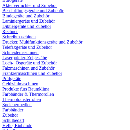
Bürogeräte
Aktenvernichter und Zubehör
Beschriftungsgeräte und Zubehör
Bindegeräte und Zubehör
Laminiergeräte und Zubehör
Diktiergeräte und Zubehör
Rechner
Schreibmaschinen
Drucker, Multifunktionsgeräte und Zubehör
Telefaxgeräte und Zubehör
Schneidemaschinen
Laserpointer, Zeigestäbe
Loch-, Ösgeräte und Zubehör
Falzmaschinen und Zubehör
Frankiermaschinen und Zubehör
Prüfgeräte
Geldzählmaschinen
Produkte fürs Raumklima
Farbbänder & Thermorollen
Thermotransferrollen
Speichermedien
Farbbänder
Zubehör
Schulbedarf
Hefte, Einbände