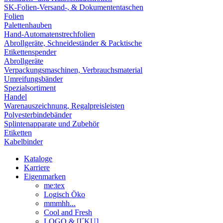
SK-Folien-Versand-, & Dokumententaschen
Folien
Palettenhauben
Hand-Automatenstrechfolien
Abrollgeräte, Schneideständer & Packtische
Etikettenspender
Abrollgeräte
Verpackungsmaschinen, Verbrauchsmaterial
Umreifungsbänder
Spezialsortiment
Handel
Warenauszeichnung, Regalpreisleisten
Polyesterbindebänder
Splintenapparate und Zubehör
Etiketten
Kabelbinder
Kataloge
Karriere
Eigenmarken
me:tex
Logisch Öko
mmmhh...
Cool and Fresh
LOGO & [I´KU]