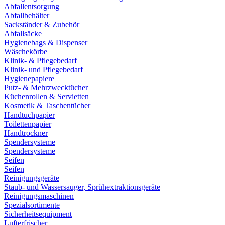
Abfallentsorgung
Abfallbehälter
Sackständer & Zubehör
Abfallsäcke
Hygienebags & Dispenser
Wäschekörbe
Klinik- & Pflegebedarf
Klinik- und Pflegebedarf
Hygienepapiere
Putz- & Mehrzwecktücher
Küchenrollen & Servietten
Kosmetik & Taschentücher
Handtuchpapier
Toilettenpapier
Handtrockner
Spendersysteme
Spendersysteme
Seifen
Seifen
Reinigungsgeräte
Staub- und Wassersauger, Sprühextraktionsgeräte
Reinigungsmaschinen
Spezialsortimente
Sicherheitsequipment
Lufterfrischer