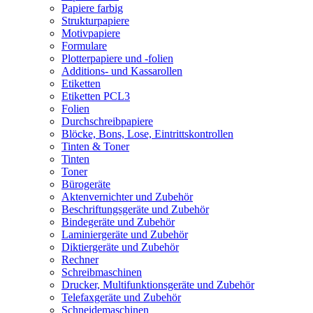
Papiere farbig
Strukturpapiere
Motivpapiere
Formulare
Plotterpapiere und -folien
Additions- und Kassarollen
Etiketten
Etiketten PCL3
Folien
Durchschreibpapiere
Blöcke, Bons, Lose, Eintrittskontrollen
Tinten & Toner
Tinten
Toner
Bürogeräte
Aktenvernichter und Zubehör
Beschriftungsgeräte und Zubehör
Bindegeräte und Zubehör
Laminiergeräte und Zubehör
Diktiergeräte und Zubehör
Rechner
Schreibmaschinen
Drucker, Multifunktionsgeräte und Zubehör
Telefaxgeräte und Zubehör
Schneidemaschinen