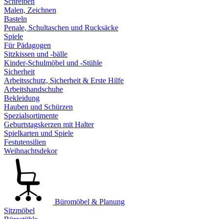
Schreiben
Malen, Zeichnen
Basteln
Penale, Schultaschen und Rucksäcke
Spiele
Für Pädagogen
Sitzkissen und -bälle
Kinder-Schulmöbel und -Stühle
Sicherheit
Arbeitsschutz, Sicherheit & Erste Hilfe
Arbeitshandschuhe
Bekleidung
Hauben und Schürzen
Spezialsortimente
Geburtstagskerzen mit Halter
Spielkarten und Spiele
Festutensilien
Weihnachtsdekor
Büromöbel & Planung
Sitzmöbel