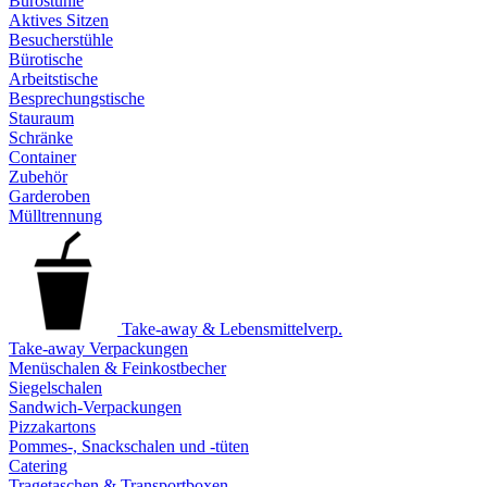
Bürostühle
Aktives Sitzen
Besucherstühle
Bürotische
Arbeitstische
Besprechungstische
Stauraum
Schränke
Container
Zubehör
Garderoben
Mülltrennung
Take-away & Lebensmittelverp.
Take-away Verpackungen
Menüschalen & Feinkostbecher
Siegelschalen
Sandwich-Verpackungen
Pizzakartons
Pommes-, Snackschalen und -tüten
Catering
Tragetaschen & Transportboxen