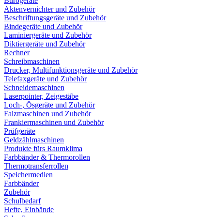
Bürogeräte
Aktenvernichter und Zubehör
Beschriftungsgeräte und Zubehör
Bindegeräte und Zubehör
Laminiergeräte und Zubehör
Diktiergeräte und Zubehör
Rechner
Schreibmaschinen
Drucker, Multifunktionsgeräte und Zubehör
Telefaxgeräte und Zubehör
Schneidemaschinen
Laserpointer, Zeigestäbe
Loch-, Ösgeräte und Zubehör
Falzmaschinen und Zubehör
Frankiermaschinen und Zubehör
Prüfgeräte
Geldzählmaschinen
Produkte fürs Raumklima
Farbbänder & Thermorollen
Thermotransferrollen
Speichermedien
Farbbänder
Zubehör
Schulbedarf
Hefte, Einbände