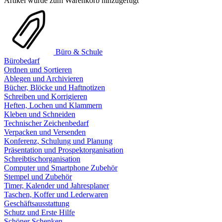
Artikel wurde zum Warenkorb hinzugefügt
Büro & Schule
Bürobedarf
Ordnen und Sortieren
Ablegen und Archivieren
Bücher, Blöcke und Haftnotizen
Schreiben und Korrigieren
Heften, Lochen und Klammern
Kleben und Schneiden
Technischer Zeichenbedarf
Verpacken und Versenden
Konferenz, Schulung und Planung
Präsentation und Prospektorganisation
Schreibtischorganisation
Computer und Smartphone Zubehör
Stempel und Zubehör
Timer, Kalender und Jahresplaner
Taschen, Koffer und Lederwaren
Geschäftsausstattung
Schutz und Erste Hilfe
Schöner Schenken