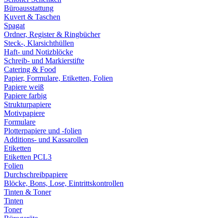
Büroausstattung
Kuvert & Taschen
Spagat
Ordner, Register & Ringbücher
Steck-, Klarsichthüllen
Haft- und Notizblöcke
Schreib- und Markierstifte
Catering & Food
Papier, Formulare, Etiketten, Folien
Papiere weiß
Papiere farbig
Strukturpapiere
Motivpapiere
Formulare
Plotterpapiere und -folien
Additions- und Kassarollen
Etiketten
Etiketten PCL3
Folien
Durchschreibpapiere
Blöcke, Bons, Lose, Eintrittskontrollen
Tinten & Toner
Tinten
Toner