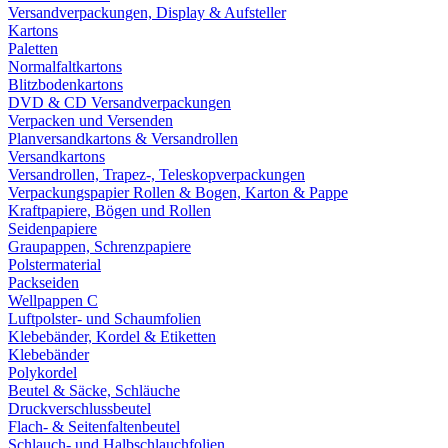
Versandverpackungen, Display & Aufsteller
Kartons
Paletten
Normalfaltkartons
Blitzbodenkartons
DVD & CD Versandverpackungen
Verpacken und Versenden
Planversandkartons & Versandrollen
Versandkartons
Versandrollen, Trapez-, Teleskopverpackungen
Verpackungspapier Rollen & Bogen, Karton & Pappe
Kraftpapiere, Bögen und Rollen
Seidenpapiere
Graupappen, Schrenzpapiere
Polstermaterial
Packseiden
Wellpappen C
Luftpolster- und Schaumfolien
Klebebänder, Kordel & Etiketten
Klebebänder
Polykordel
Beutel & Säcke, Schläuche
Druckverschlussbeutel
Flach- & Seitenfaltenbeutel
Schlauch- und Halbschlauchfolien