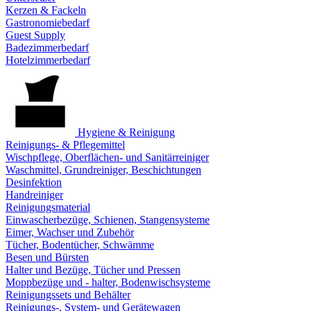
Kerzen & Fackeln
Gastronomiebedarf
Guest Supply
Badezimmerbedarf
Hotelzimmerbedarf
Hygiene & Reinigung
Reinigungs- & Pflegemittel
Wischpflege, Oberflächen- und Sanitärreiniger
Waschmittel, Grundreiniger, Beschichtungen
Desinfektion
Handreiniger
Reinigungsmaterial
Einwascherbezüge, Schienen, Stangensysteme
Eimer, Wachser und Zubehör
Tücher, Bodentücher, Schwämme
Besen und Bürsten
Halter und Bezüge, Tücher und Pressen
Moppbezüge und - halter, Bodenwischsysteme
Reinigungssets und Behälter
Reinigungs-, System- und Gerätewagen