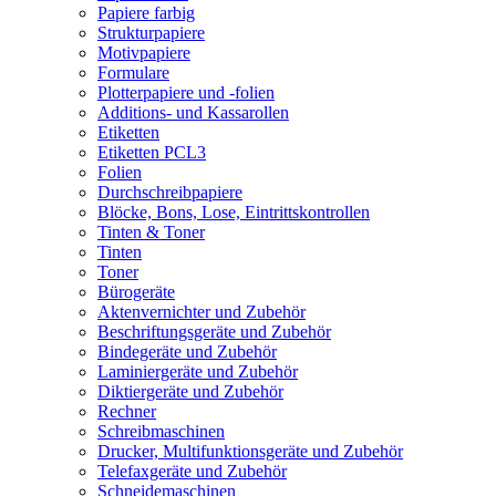
Papiere farbig
Strukturpapiere
Motivpapiere
Formulare
Plotterpapiere und -folien
Additions- und Kassarollen
Etiketten
Etiketten PCL3
Folien
Durchschreibpapiere
Blöcke, Bons, Lose, Eintrittskontrollen
Tinten & Toner
Tinten
Toner
Bürogeräte
Aktenvernichter und Zubehör
Beschriftungsgeräte und Zubehör
Bindegeräte und Zubehör
Laminiergeräte und Zubehör
Diktiergeräte und Zubehör
Rechner
Schreibmaschinen
Drucker, Multifunktionsgeräte und Zubehör
Telefaxgeräte und Zubehör
Schneidemaschinen