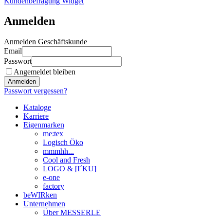
Kundenbefragung Widget
Anmelden
Anmelden Geschäftskunde
Email
Passwort
Angemeldet bleiben
Anmelden
Passwort vergessen?
Kataloge
Karriere
Eigenmarken
me:tex
Logisch Öko
mmmhh...
Cool and Fresh
LOGO & [I´KU]
e-one
factory
beWIRken
Unternehmen
Über MESSERLE