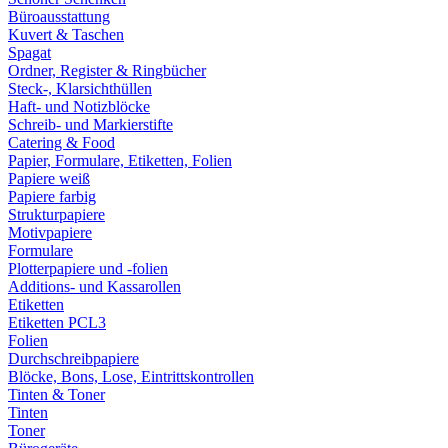
Büroausstattung
Kuvert & Taschen
Spagat
Ordner, Register & Ringbücher
Steck-, Klarsichthüllen
Haft- und Notizblöcke
Schreib- und Markierstifte
Catering & Food
Papier, Formulare, Etiketten, Folien
Papiere weiß
Papiere farbig
Strukturpapiere
Motivpapiere
Formulare
Plotterpapiere und -folien
Additions- und Kassarollen
Etiketten
Etiketten PCL3
Folien
Durchschreibpapiere
Blöcke, Bons, Lose, Eintrittskontrollen
Tinten & Toner
Tinten
Toner