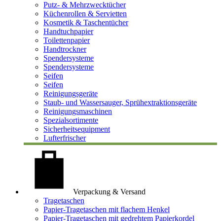
Putz- & Mehrzwecktücher
Küchenrollen & Servietten
Kosmetik & Taschentücher
Handtuchpapier
Toilettenpapier
Handtrockner
Spendersysteme
Spendersysteme
Seifen
Seifen
Reinigungsgeräte
Staub- und Wassersauger, Sprühextraktionsgeräte
Reinigungsmaschinen
Spezialsortimente
Sicherheitsequipment
Lufterfrischer
Verpackung & Versand
Tragetaschen
Papier-Tragetaschen mit flachem Henkel
Papier-Tragetaschen mit gedrehtem Papierkordel