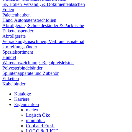
SK-Folien-Versand-, & Dokumententaschen
Folien
Palettenhauben
Hand-Automatenstrechfolien
Abrollgeräte, Schneideständer & Packtische
Etikettenspender
Abrollgeräte
Verpackungsmaschinen, Verbrauchsmaterial
Umreifungsbänder
Spezialsortiment
Handel
Warenauszeichnung, Regalpreisleisten
Polyesterbindebänder
Splintenapparate und Zubehör
Etiketten
Kabelbinder
Kataloge
Karriere
Eigenmarken
me:tex
Logisch Öko
mmmhh...
Cool and Fresh
LOGO & [I´KU]