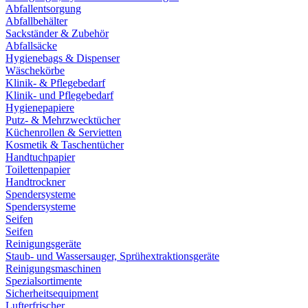
Abfallentsorgung
Abfallbehälter
Sackständer & Zubehör
Abfallsäcke
Hygienebags & Dispenser
Wäschekörbe
Klinik- & Pflegebedarf
Klinik- und Pflegebedarf
Hygienepapiere
Putz- & Mehrzwecktücher
Küchenrollen & Servietten
Kosmetik & Taschentücher
Handtuchpapier
Toilettenpapier
Handtrockner
Spendersysteme
Spendersysteme
Seifen
Seifen
Reinigungsgeräte
Staub- und Wassersauger, Sprühextraktionsgeräte
Reinigungsmaschinen
Spezialsortimente
Sicherheitsequipment
Lufterfrischer