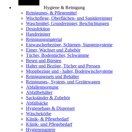
Hygiene & Reinigung
Reinigungs- & Pflegemittel
Wischpflege, Oberflächen- und Sanitärreiniger
Waschmittel, Grundreiniger, Beschichtungen
Desinfektion
Handreiniger
Reinigungsmaterial
Einwascherbezüge, Schienen, Stangensysteme
Eimer, Wachser und Zubehör
Tücher, Bodentücher, Schwämme
Besen und Bürsten
Halter und Bezüge, Tücher und Pressen
Moppbezüge und - halter, Bodenwischsysteme
Reinigungssets und Behälter
Reinigungs-, System- und Gerätewagen
Abfallentsorgung
Abfallbehälter
Sackständer & Zubehör
Abfallsäcke
Hygienebags & Dispenser
Wäschekörbe
Klinik- & Pflegebedarf
Klinik- und Pflegebedarf
Hygienepapiere