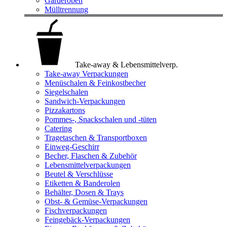
Garderoben
Mülltrennung
Take-away & Lebensmittelverp.
Take-away Verpackungen
Menüschalen & Feinkostbecher
Siegelschalen
Sandwich-Verpackungen
Pizzakartons
Pommes-, Snackschalen und -tüten
Catering
Tragetaschen & Transportboxen
Einweg-Geschirr
Becher, Flaschen & Zubehör
Lebensmittelverpackungen
Beutel & Verschlüsse
Etiketten & Banderolen
Behälter, Dosen & Trays
Obst- & Gemüse-Verpackungen
Fischverpackungen
Feingebäck-Verpackungen