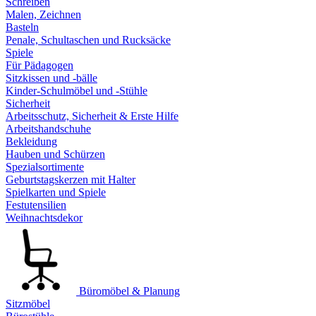
Schreiben
Malen, Zeichnen
Basteln
Penale, Schultaschen und Rucksäcke
Spiele
Für Pädagogen
Sitzkissen und -bälle
Kinder-Schulmöbel und -Stühle
Sicherheit
Arbeitsschutz, Sicherheit & Erste Hilfe
Arbeitshandschuhe
Bekleidung
Hauben und Schürzen
Spezialsortimente
Geburtstagskerzen mit Halter
Spielkarten und Spiele
Festutensilien
Weihnachtsdekor
Büromöbel & Planung
Sitzmöbel