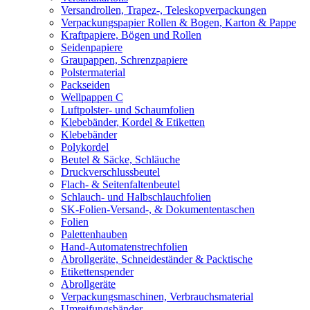
Versandrollen, Trapez-, Teleskopverpackungen
Verpackungspapier Rollen & Bogen, Karton & Pappe
Kraftpapiere, Bögen und Rollen
Seidenpapiere
Graupappen, Schrenzpapiere
Polstermaterial
Packseiden
Wellpappen C
Luftpolster- und Schaumfolien
Klebebänder, Kordel & Etiketten
Klebebänder
Polykordel
Beutel & Säcke, Schläuche
Druckverschlussbeutel
Flach- & Seitenfaltenbeutel
Schlauch- und Halbschlauchfolien
SK-Folien-Versand-, & Dokumententaschen
Folien
Palettenhauben
Hand-Automatenstrechfolien
Abrollgeräte, Schneideständer & Packtische
Etikettenspender
Abrollgeräte
Verpackungsmaschinen, Verbrauchsmaterial
Umreifungsbänder