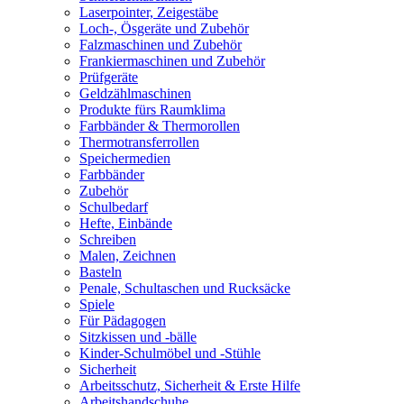
Laserpointer, Zeigestäbe
Loch-, Ösgeräte und Zubehör
Falzmaschinen und Zubehör
Frankiermaschinen und Zubehör
Prüfgeräte
Geldzählmaschinen
Produkte fürs Raumklima
Farbbänder & Thermorollen
Thermotransferrollen
Speichermedien
Farbbänder
Zubehör
Schulbedarf
Hefte, Einbände
Schreiben
Malen, Zeichnen
Basteln
Penale, Schultaschen und Rucksäcke
Spiele
Für Pädagogen
Sitzkissen und -bälle
Kinder-Schulmöbel und -Stühle
Sicherheit
Arbeitsschutz, Sicherheit & Erste Hilfe
Arbeitshandschuhe