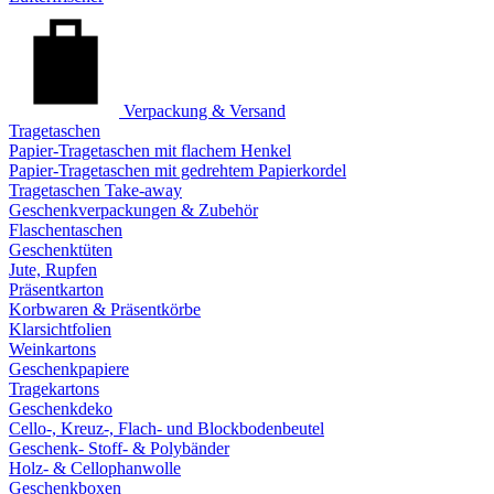
Verpackung & Versand
Tragetaschen
Papier-Tragetaschen mit flachem Henkel
Papier-Tragetaschen mit gedrehtem Papierkordel
Tragetaschen Take-away
Geschenkverpackungen & Zubehör
Flaschentaschen
Geschenktüten
Jute, Rupfen
Präsentkarton
Korbwaren & Präsentkörbe
Klarsichtfolien
Weinkartons
Geschenkpapiere
Tragekartons
Geschenkdeko
Cello-, Kreuz-, Flach- und Blockbodenbeutel
Geschenk- Stoff- & Polybänder
Holz- & Cellophanwolle
Geschenkboxen