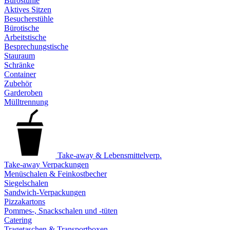
Bürostühle
Aktives Sitzen
Besucherstühle
Bürotische
Arbeitstische
Besprechungstische
Stauraum
Schränke
Container
Zubehör
Garderoben
Mülltrennung
Take-away & Lebensmittelverp.
Take-away Verpackungen
Menüschalen & Feinkostbecher
Siegelschalen
Sandwich-Verpackungen
Pizzakartons
Pommes-, Snackschalen und -tüten
Catering
Tragetaschen & Transportboxen