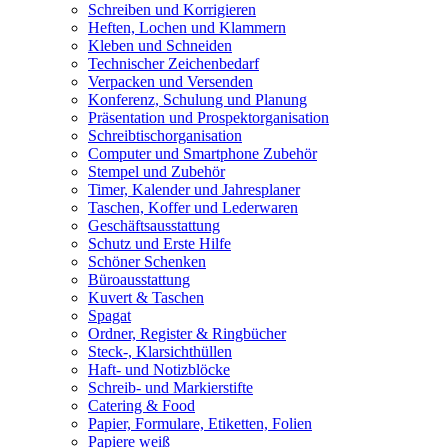
Schreiben und Korrigieren
Heften, Lochen und Klammern
Kleben und Schneiden
Technischer Zeichenbedarf
Verpacken und Versenden
Konferenz, Schulung und Planung
Präsentation und Prospektorganisation
Schreibtischorganisation
Computer und Smartphone Zubehör
Stempel und Zubehör
Timer, Kalender und Jahresplaner
Taschen, Koffer und Lederwaren
Geschäftsausstattung
Schutz und Erste Hilfe
Schöner Schenken
Büroausstattung
Kuvert & Taschen
Spagat
Ordner, Register & Ringbücher
Steck-, Klarsichthüllen
Haft- und Notizblöcke
Schreib- und Markierstifte
Catering & Food
Papier, Formulare, Etiketten, Folien
Papiere weiß