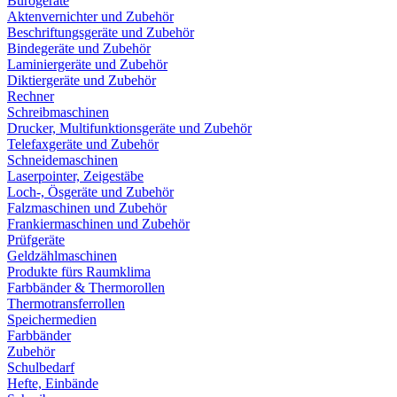
Bürogeräte
Aktenvernichter und Zubehör
Beschriftungsgeräte und Zubehör
Bindegeräte und Zubehör
Laminiergeräte und Zubehör
Diktiergeräte und Zubehör
Rechner
Schreibmaschinen
Drucker, Multifunktionsgeräte und Zubehör
Telefaxgeräte und Zubehör
Schneidemaschinen
Laserpointer, Zeigestäbe
Loch-, Ösgeräte und Zubehör
Falzmaschinen und Zubehör
Frankiermaschinen und Zubehör
Prüfgeräte
Geldzählmaschinen
Produkte fürs Raumklima
Farbbänder & Thermorollen
Thermotransferrollen
Speichermedien
Farbbänder
Zubehör
Schulbedarf
Hefte, Einbände