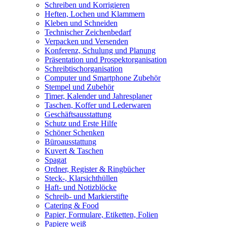
Schreiben und Korrigieren
Heften, Lochen und Klammern
Kleben und Schneiden
Technischer Zeichenbedarf
Verpacken und Versenden
Konferenz, Schulung und Planung
Präsentation und Prospektorganisation
Schreibtischorganisation
Computer und Smartphone Zubehör
Stempel und Zubehör
Timer, Kalender und Jahresplaner
Taschen, Koffer und Lederwaren
Geschäftsausstattung
Schutz und Erste Hilfe
Schöner Schenken
Büroausstattung
Kuvert & Taschen
Spagat
Ordner, Register & Ringbücher
Steck-, Klarsichthüllen
Haft- und Notizblöcke
Schreib- und Markierstifte
Catering & Food
Papier, Formulare, Etiketten, Folien
Papiere weiß