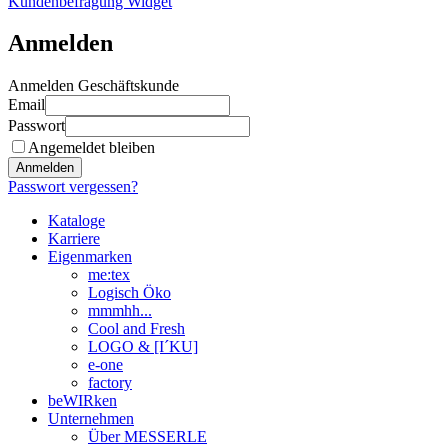
Kundenbefragung Widget
Anmelden
Anmelden Geschäftskunde
Email
Passwort
Angemeldet bleiben
Anmelden
Passwort vergessen?
Kataloge
Karriere
Eigenmarken
me:tex
Logisch Öko
mmmhh...
Cool and Fresh
LOGO & [I´KU]
e-one
factory
beWIRken
Unternehmen
Über MESSERLE