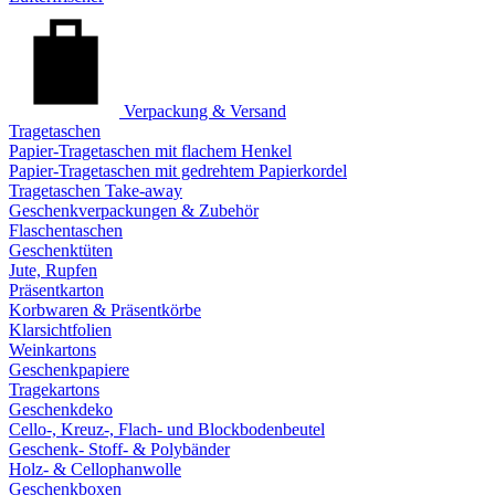
Verpackung & Versand
Tragetaschen
Papier-Tragetaschen mit flachem Henkel
Papier-Tragetaschen mit gedrehtem Papierkordel
Tragetaschen Take-away
Geschenkverpackungen & Zubehör
Flaschentaschen
Geschenktüten
Jute, Rupfen
Präsentkarton
Korbwaren & Präsentkörbe
Klarsichtfolien
Weinkartons
Geschenkpapiere
Tragekartons
Geschenkdeko
Cello-, Kreuz-, Flach- und Blockbodenbeutel
Geschenk- Stoff- & Polybänder
Holz- & Cellophanwolle
Geschenkboxen