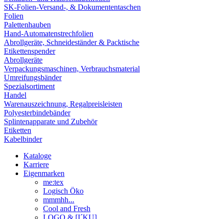
SK-Folien-Versand-, & Dokumententaschen
Folien
Palettenhauben
Hand-Automatenstrechfolien
Abrollgeräte, Schneideständer & Packtische
Etikettenspender
Abrollgeräte
Verpackungsmaschinen, Verbrauchsmaterial
Umreifungsbänder
Spezialsortiment
Handel
Warenauszeichnung, Regalpreisleisten
Polyesterbindebänder
Splintenapparate und Zubehör
Etiketten
Kabelbinder
Kataloge
Karriere
Eigenmarken
me:tex
Logisch Öko
mmmhh...
Cool and Fresh
LOGO & [I´KU]