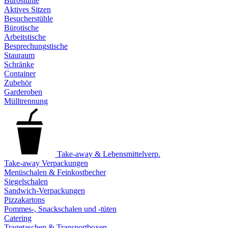
Bürostühle
Aktives Sitzen
Besucherstühle
Bürotische
Arbeitstische
Besprechungstische
Stauraum
Schränke
Container
Zubehör
Garderoben
Mülltrennung
Take-away & Lebensmittelverp.
Take-away Verpackungen
Menüschalen & Feinkostbecher
Siegelschalen
Sandwich-Verpackungen
Pizzakartons
Pommes-, Snackschalen und -tüten
Catering
Tragetaschen & Transportboxen