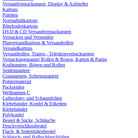
Versandverpackungen, Display & Aufsteller
Kartons
Paletten
Normalfaltkartons
Blitzbodenkartons
DVD & CD Versandverpackungen
Verpacken und Versenden
Planversandkartons & Versandrollen
Versandkartons
Versandrollen, Trapez-, Teleskopverpackungen
Verpackungspapier Rollen & Bogen, Karton & Pappe
Kraftpapiere, Bögen und Rollen
Seidenpapiere
Graupappen, Schrenzpapiere
Polstermaterial
Packseiden
Wellpappen C
Luftpolster- und Schaumfolien
Klebebänder, Kordel & Etiketten
Klebebänder
Polykordel
Beutel & Säcke, Schläuche
Druckverschlussbeutel
Flach- & Seitenfaltenbeutel
Schlauch- und Halbschlauchfolien