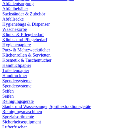
Abfallentsorgung
Abfallbehälter
Sackständer & Zubehör
Abfallsäcke
Hygienebags & Dispenser
Wäschekörbe
Klinik- & Pflegebedarf
Klinik- und Pflegebedarf
Hygienepapiere
Putz- & Mehrzwecktücher
Küchenrollen & Servietten
Kosmetik & Taschentücher
Handtuchpapier
Toilettenpapier
Handtrockner
Spendersysteme
Spendersysteme
Seifen
Seifen
Reinigungsgeräte
Staub- und Wassersauger, Sprühextraktionsgeräte
Reinigungsmaschinen
Spezialsortimente
Sicherheitsequipment
Lufterfrischer