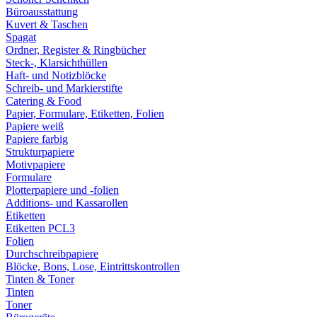
Büroausstattung
Kuvert & Taschen
Spagat
Ordner, Register & Ringbücher
Steck-, Klarsichthüllen
Haft- und Notizblöcke
Schreib- und Markierstifte
Catering & Food
Papier, Formulare, Etiketten, Folien
Papiere weiß
Papiere farbig
Strukturpapiere
Motivpapiere
Formulare
Plotterpapiere und -folien
Additions- und Kassarollen
Etiketten
Etiketten PCL3
Folien
Durchschreibpapiere
Blöcke, Bons, Lose, Eintrittskontrollen
Tinten & Toner
Tinten
Toner