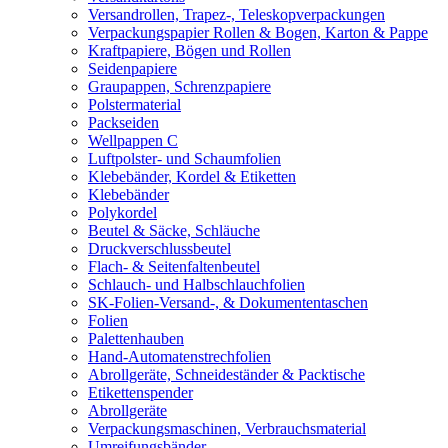
Versandrollen, Trapez-, Teleskopverpackungen
Verpackungspapier Rollen & Bogen, Karton & Pappe
Kraftpapiere, Bögen und Rollen
Seidenpapiere
Graupappen, Schrenzpapiere
Polstermaterial
Packseiden
Wellpappen C
Luftpolster- und Schaumfolien
Klebebänder, Kordel & Etiketten
Klebebänder
Polykordel
Beutel & Säcke, Schläuche
Druckverschlussbeutel
Flach- & Seitenfaltenbeutel
Schlauch- und Halbschlauchfolien
SK-Folien-Versand-, & Dokumententaschen
Folien
Palettenhauben
Hand-Automatenstrechfolien
Abrollgeräte, Schneideständer & Packtische
Etikettenspender
Abrollgeräte
Verpackungsmaschinen, Verbrauchsmaterial
Umreifungsbänder