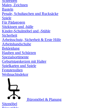
Schreiben
Malen, Zeichnen
Basteln
Penale, Schultaschen und Rucksäcke
Spiele
Für Pädagogen
Sitzkissen und -bälle
Kinder-Schulmöbel und -Stühle
Sicherheit
Arbeitsschutz, Sicherheit & Erste Hilfe
Arbeitshandschuhe
Bekleidung
Hauben und Schürzen
Spezialsortimente
Geburtstagskerzen mit Halter
Spielkarten und Spiele
Festutensilien
Weihnachtsdekor
Büromöbel & Planung
Sitzmöbel