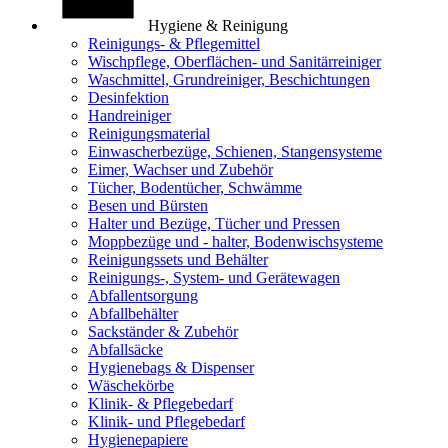
Hygiene & Reinigung
Reinigungs- & Pflegemittel
Wischpflege, Oberflächen- und Sanitärreiniger
Waschmittel, Grundreiniger, Beschichtungen
Desinfektion
Handreiniger
Reinigungsmaterial
Einwascherbezüge, Schienen, Stangensysteme
Eimer, Wachser und Zubehör
Tücher, Bodentücher, Schwämme
Besen und Bürsten
Halter und Bezüge, Tücher und Pressen
Moppbezüge und - halter, Bodenwischsysteme
Reinigungssets und Behälter
Reinigungs-, System- und Gerätewagen
Abfallentsorgung
Abfallbehälter
Sackständer & Zubehör
Abfallsäcke
Hygienebags & Dispenser
Wäschekörbe
Klinik- & Pflegebedarf
Klinik- und Pflegebedarf
Hygienepapiere