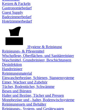
Kerzen & Fackeln
Gastronomiebedarf
Guest Supply
Badezimmerbedarf
Hotelzimmerbedarf
Hygiene & Reinigung
Reinigungs- & Pflegemittel
Wischpflege, Oberflächen- und Sanitärreiniger
Waschmittel, Grundreiniger, Beschichtungen
Desinfektion
Handreiniger
Reinigungsmaterial
Einwascherbezüge, Schienen, Stangensysteme
Eimer, Wachser und Zubehör
Tücher, Bodentücher, Schwämme
Besen und Bürsten
Halter und Bezüge, Tücher und Pressen
Moppbezüge und - halter, Bodenwischsysteme
Reinigungssets und Behälter
Reinigungs-, System- und Gerätewagen