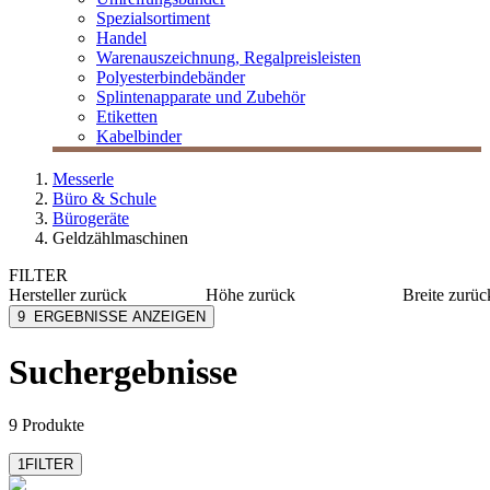
Spezialsortiment
Handel
Warenauszeichnung, Regalpreisleisten
Polyesterbindebänder
Splintenapparate und Zubehör
Etiketten
Kabelbinder
Messerle
Büro & Schule
Bürogeräte
Geldzählmaschinen
FILTER
Hersteller
zurück
Höhe
zurück
Breite
zurüc
Safescan
116 mm
142 mm
9
ERGEBNISSE ANZEIGEN
147 mm
153 mm
261 mm
250 mm
Suchergebnisse
mehr anzeigen
mehr anzeig
9 Produkte
1
FILTER