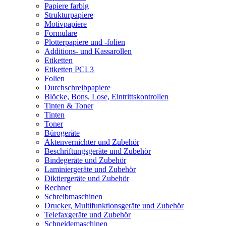
Papiere farbig
Strukturpapiere
Motivpapiere
Formulare
Plotterpapiere und -folien
Additions- und Kassarollen
Etiketten
Etiketten PCL3
Folien
Durchschreibpapiere
Blöcke, Bons, Lose, Eintrittskontrollen
Tinten & Toner
Tinten
Toner
Bürogeräte
Aktenvernichter und Zubehör
Beschriftungsgeräte und Zubehör
Bindegeräte und Zubehör
Laminiergeräte und Zubehör
Diktiergeräte und Zubehör
Rechner
Schreibmaschinen
Drucker, Multifunktionsgeräte und Zubehör
Telefaxgeräte und Zubehör
Schneidemaschinen