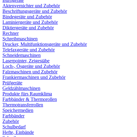
Bürogeräte
Aktenvernichter und Zubehör
Beschriftungsgeräte und Zubehör
Bindegeräte und Zubehör
Laminiergeräte und Zubehör
Diktiergeräte und Zubehör
Rechner
Schreibmaschinen
Drucker, Multifunktionsgeräte und Zubehör
Telefaxgeräte und Zubehör
Schneidemaschinen
Laserpointer, Zeigestäbe
Loch-, Ösgeräte und Zubehör
Falzmaschinen und Zubehör
Frankiermaschinen und Zubehör
Prüfgeräte
Geldzählmaschinen
Produkte fürs Raumklima
Farbbänder & Thermorollen
Thermotransferrollen
Speichermedien
Farbbänder
Zubehör
Schulbedarf
Hefte, Einbände