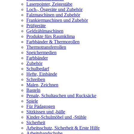
Laserpointer, Zeigestäbe
Loch-, Ösgeräte und Zubehör
Falzmaschinen und Zubehör
Frankiermaschinen und Zubehör
Prüfgeräte
Geldzählmaschinen
Produkte fürs Raumklima
Farbbänder & Thermorollen
Thermotransferrollen
Speichermedien
Farbbänder
Zubehör
Schulbedarf
Hefte, Einbände
Schreiben
Malen, Zeichnen
Basteln
Penale, Schultaschen und Rucksäcke
Spiele
Für Pädagogen
Sitzkissen und -bälle
Kinder-Schulmöbel und -Stühle
Sicherheit
Arbeitsschutz, Sicherheit & Erste Hilfe
Arbeitshandschuhe