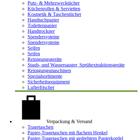
Putz- & Mehrzwecktücher
Küchenrollen & Servietten
Kosmetik & Taschentücher
Handtuchpapier
Toilettenpapier
Handtrockner
Spendersysteme
Spendersysteme
Seifen
Seifen
Reinigungsgeräte
Staub- und Wassersauger, Sprühextraktionsgeräte
Reinigungsmaschinen
Spezialsortimente
Sicherheitsequipment
Lufterfrischer
Verpackung & Versand
Tragetaschen
Papier-Tragetaschen mit flachem Henkel
Papier-Tragetaschen mit gedrehtem Papierkordel