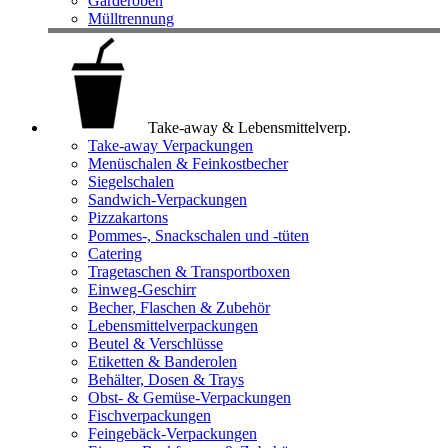
Garderoben
Mülltrennung
Take-away & Lebensmittelverp.
Take-away Verpackungen
Menüschalen & Feinkostbecher
Siegelschalen
Sandwich-Verpackungen
Pizzakartons
Pommes-, Snackschalen und -tüten
Catering
Tragetaschen & Transportboxen
Einweg-Geschirr
Becher, Flaschen & Zubehör
Lebensmittelverpackungen
Beutel & Verschlüsse
Etiketten & Banderolen
Behälter, Dosen & Trays
Obst- & Gemüse-Verpackungen
Fischverpackungen
Feingebäck-Verpackungen