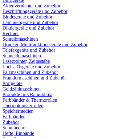
Bürogeräte
Aktenvernichter und Zubehör
Beschriftungsgeräte und Zubehör
Bindegeräte und Zubehör
Laminiergeräte und Zubehör
Diktiergeräte und Zubehör
Rechner
Schreibmaschinen
Drucker, Multifunktionsgeräte und Zubehör
Telefaxgeräte und Zubehör
Schneidemaschinen
Laserpointer, Zeigestäbe
Loch-, Ösgeräte und Zubehör
Falzmaschinen und Zubehör
Frankiermaschinen und Zubehör
Prüfgeräte
Geldzählmaschinen
Produkte fürs Raumklima
Farbbänder & Thermorollen
Thermotransferrollen
Speichermedien
Farbbänder
Zubehör
Schulbedarf
Hefte, Einbände