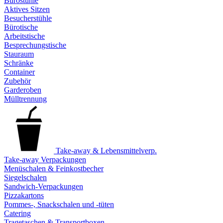
Bürostühle
Aktives Sitzen
Besucherstühle
Bürotische
Arbeitstische
Besprechungstische
Stauraum
Schränke
Container
Zubehör
Garderoben
Mülltrennung
Take-away & Lebensmittelverp.
Take-away Verpackungen
Menüschalen & Feinkostbecher
Siegelschalen
Sandwich-Verpackungen
Pizzakartons
Pommes-, Snackschalen und -tüten
Catering
Tragetaschen & Transportboxen