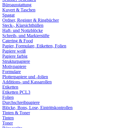
Büroausstattung
Kuvert & Taschen
Spagat
Ordner, Register & Ringbücher
Steck-, Klarsichthüllen
Haft- und Notizblöcke
Schreib- und Markierstifte
Catering & Food
Papier, Formulare, Etiketten, Folien
Papiere weiß
Papiere farbig
Strukturpapiere
Motivpapiere
Formulare
Plotterpapiere und -folien
Additions- und Kassarollen
Etiketten
Etiketten PCL3
Folien
Durchschreibpapiere
Blöcke, Bons, Lose, Eintrittskontrollen
Tinten & Toner
Tinten
Toner