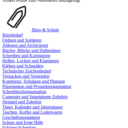
Artikel wurde zum Warenkorb hinzugefügt
Büro & Schule
Bürobedarf
Ordnen und Sortieren
Ablegen und Archivieren
Bücher, Blöcke und Haftnotizen
Schreiben und Korrigieren
Heften, Lochen und Klammern
Kleben und Schneiden
Technischer Zeichenbedarf
Verpacken und Versenden
Konferenz, Schulung und Planung
Präsentation und Prospektorganisation
Schreibtischorganisation
Computer und Smartphone Zubehör
Stempel und Zubehör
Timer, Kalender und Jahresplaner
Taschen, Koffer und Lederwaren
Geschäftsausstattung
Schutz und Erste Hilfe
Schöner Schenken