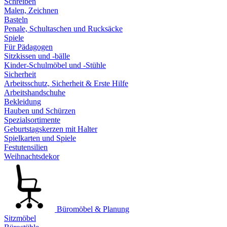
Schreiben
Malen, Zeichnen
Basteln
Penale, Schultaschen und Rucksäcke
Spiele
Für Pädagogen
Sitzkissen und -bälle
Kinder-Schulmöbel und -Stühle
Sicherheit
Arbeitsschutz, Sicherheit & Erste Hilfe
Arbeitshandschuhe
Bekleidung
Hauben und Schürzen
Spezialsortimente
Geburtstagskerzen mit Halter
Spielkarten und Spiele
Festutensilien
Weihnachtsdekor
Büromöbel & Planung
Sitzmöbel