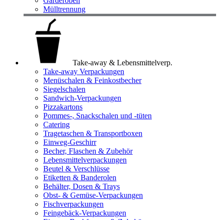
Garderoben
Mülltrennung
Take-away & Lebensmittelverp.
Take-away Verpackungen
Menüschalen & Feinkostbecher
Siegelschalen
Sandwich-Verpackungen
Pizzakartons
Pommes-, Snackschalen und -tüten
Catering
Tragetaschen & Transportboxen
Einweg-Geschirr
Becher, Flaschen & Zubehör
Lebensmittelverpackungen
Beutel & Verschlüsse
Etiketten & Banderolen
Behälter, Dosen & Trays
Obst- & Gemüse-Verpackungen
Fischverpackungen
Feingebäck-Verpackungen