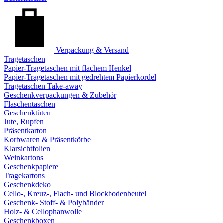
Verpackung & Versand
Tragetaschen
Papier-Tragetaschen mit flachem Henkel
Papier-Tragetaschen mit gedrehtem Papierkordel
Tragetaschen Take-away
Geschenkverpackungen & Zubehör
Flaschentaschen
Geschenktüten
Jute, Rupfen
Präsentkarton
Korbwaren & Präsentkörbe
Klarsichtfolien
Weinkartons
Geschenkpapiere
Tragekartons
Geschenkdeko
Cello-, Kreuz-, Flach- und Blockbodenbeutel
Geschenk- Stoff- & Polybänder
Holz- & Cellophanwolle
Geschenkboxen