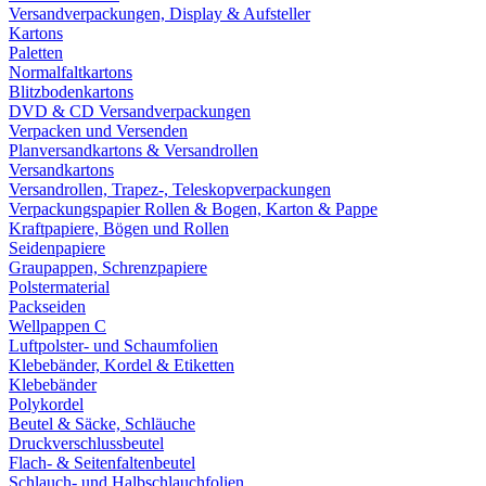
Versandverpackungen, Display & Aufsteller
Kartons
Paletten
Normalfaltkartons
Blitzbodenkartons
DVD & CD Versandverpackungen
Verpacken und Versenden
Planversandkartons & Versandrollen
Versandkartons
Versandrollen, Trapez-, Teleskopverpackungen
Verpackungspapier Rollen & Bogen, Karton & Pappe
Kraftpapiere, Bögen und Rollen
Seidenpapiere
Graupappen, Schrenzpapiere
Polstermaterial
Packseiden
Wellpappen C
Luftpolster- und Schaumfolien
Klebebänder, Kordel & Etiketten
Klebebänder
Polykordel
Beutel & Säcke, Schläuche
Druckverschlussbeutel
Flach- & Seitenfaltenbeutel
Schlauch- und Halbschlauchfolien