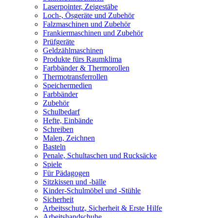
Laserpointer, Zeigestäbe
Loch-, Ösgeräte und Zubehör
Falzmaschinen und Zubehör
Frankiermaschinen und Zubehör
Prüfgeräte
Geldzählmaschinen
Produkte fürs Raumklima
Farbbänder & Thermorollen
Thermotransferrollen
Speichermedien
Farbbänder
Zubehör
Schulbedarf
Hefte, Einbände
Schreiben
Malen, Zeichnen
Basteln
Penale, Schultaschen und Rucksäcke
Spiele
Für Pädagogen
Sitzkissen und -bälle
Kinder-Schulmöbel und -Stühle
Sicherheit
Arbeitsschutz, Sicherheit & Erste Hilfe
Arbeitshandschuhe