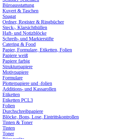
Büroausstattung
Kuvert & Taschen
Spagat
Ordner, Register & Ringbücher
Steck-, Klarsichthüllen
Haft- und Notizblöcke
Schreib- und Markierstifte
Catering & Food
Papier, Formulare, Etiketten, Folien
Papiere weiß
Papiere farbig
Strukturpapiere
Motivpapiere
Formulare
Plotterpapiere und -folien
Additions- und Kassarollen
Etiketten
Etiketten PCL3
Folien
Durchschreibpapiere
Blöcke, Bons, Lose, Eintrittskontrollen
Tinten & Toner
Tinten
Toner