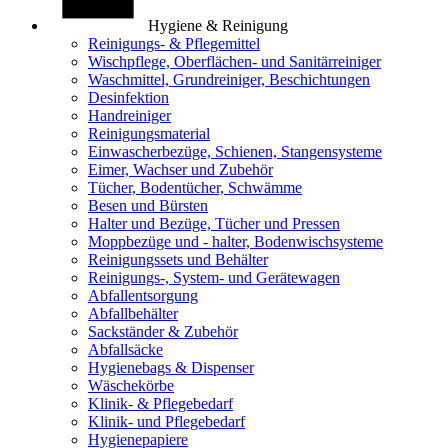
Hygiene & Reinigung
Reinigungs- & Pflegemittel
Wischpflege, Oberflächen- und Sanitärreiniger
Waschmittel, Grundreiniger, Beschichtungen
Desinfektion
Handreiniger
Reinigungsmaterial
Einwascherbezüge, Schienen, Stangensysteme
Eimer, Wachser und Zubehör
Tücher, Bodentücher, Schwämme
Besen und Bürsten
Halter und Bezüge, Tücher und Pressen
Moppbezüge und - halter, Bodenwischsysteme
Reinigungssets und Behälter
Reinigungs-, System- und Gerätewagen
Abfallentsorgung
Abfallbehälter
Sackständer & Zubehör
Abfallsäcke
Hygienebags & Dispenser
Wäschekörbe
Klinik- & Pflegebedarf
Klinik- und Pflegebedarf
Hygienepapiere