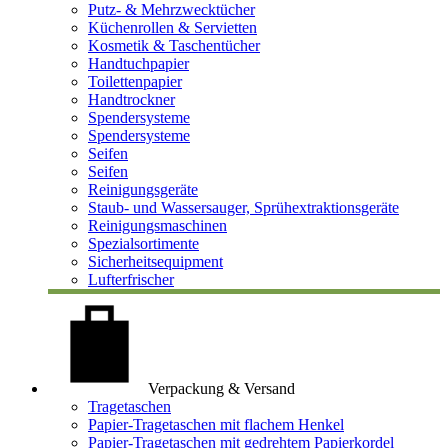
Putz- & Mehrzwecktücher
Küchenrollen & Servietten
Kosmetik & Taschentücher
Handtuchpapier
Toilettenpapier
Handtrockner
Spendersysteme
Spendersysteme
Seifen
Seifen
Reinigungsgeräte
Staub- und Wassersauger, Sprühextraktionsgeräte
Reinigungsmaschinen
Spezialsortimente
Sicherheitsequipment
Lufterfrischer
Verpackung & Versand
Tragetaschen
Papier-Tragetaschen mit flachem Henkel
Papier-Tragetaschen mit gedrehtem Papierkordel