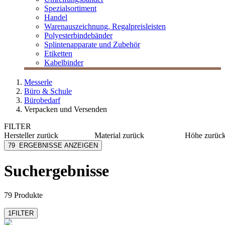
Spezialsortiment
Handel
Warenauszeichnung, Regalpreisleisten
Polyesterbindebänder
Splintenapparate und Zubehör
Etiketten
Kabelbinder
Messerle
Büro & Schule
Bürobedarf
Verpacken und Versenden
FILTER
Hersteller
zurück
Material
zurück
Höhe
zurüc
Arofair
Papier
110 mm
79
ERGEBNISSE ANZEIGEN
Arofol
Kraftpapier
114 mm
Avery Zweckform
Recyclingpapier
115 mm
Suchergebnisse
mehr anzeig
ColomPac
Polyethylen
Cromatico
PE
mehr anzeigen
mehr anzeigen
79 Produkte
1
FILTER