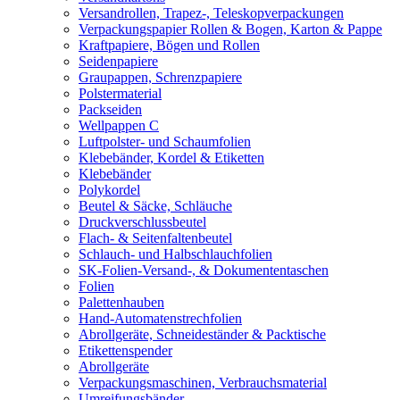
Versandrollen, Trapez-, Teleskopverpackungen
Verpackungspapier Rollen & Bogen, Karton & Pappe
Kraftpapiere, Bögen und Rollen
Seidenpapiere
Graupappen, Schrenzpapiere
Polstermaterial
Packseiden
Wellpappen C
Luftpolster- und Schaumfolien
Klebebänder, Kordel & Etiketten
Klebebänder
Polykordel
Beutel & Säcke, Schläuche
Druckverschlussbeutel
Flach- & Seitenfaltenbeutel
Schlauch- und Halbschlauchfolien
SK-Folien-Versand-, & Dokumententaschen
Folien
Palettenhauben
Hand-Automatenstrechfolien
Abrollgeräte, Schneideständer & Packtische
Etikettenspender
Abrollgeräte
Verpackungsmaschinen, Verbrauchsmaterial
Umreifungsbänder