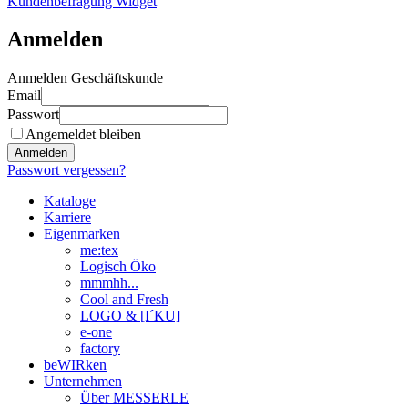
Kundenbefragung Widget
Anmelden
Anmelden Geschäftskunde
Email
Passwort
Angemeldet bleiben
Anmelden
Passwort vergessen?
Kataloge
Karriere
Eigenmarken
me:tex
Logisch Öko
mmmhh...
Cool and Fresh
LOGO & [I´KU]
e-one
factory
beWIRken
Unternehmen
Über MESSERLE