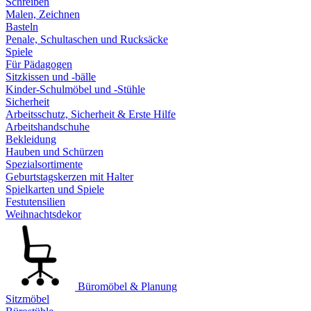
Schreiben
Malen, Zeichnen
Basteln
Penale, Schultaschen und Rucksäcke
Spiele
Für Pädagogen
Sitzkissen und -bälle
Kinder-Schulmöbel und -Stühle
Sicherheit
Arbeitsschutz, Sicherheit & Erste Hilfe
Arbeitshandschuhe
Bekleidung
Hauben und Schürzen
Spezialsortimente
Geburtstagskerzen mit Halter
Spielkarten und Spiele
Festutensilien
Weihnachtsdekor
Büromöbel & Planung
Sitzmöbel