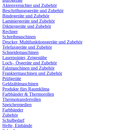
Bürogeräte
Aktenvernichter und Zubehör
Beschriftungsgeräte und Zubehör
Bindegeräte und Zubehör
Laminiergeräte und Zubehör
Diktiergeräte und Zubehör
Rechner
Schreibmaschinen
Drucker, Multifunktionsgeräte und Zubehör
Telefaxgeräte und Zubehör
Schneidemaschinen
Laserpointer, Zeigestäbe
Loch-, Ösgeräte und Zubehör
Falzmaschinen und Zubehör
Frankiermaschinen und Zubehör
Prüfgeräte
Geldzählmaschinen
Produkte fürs Raumklima
Farbbänder & Thermorollen
Thermotransferrollen
Speichermedien
Farbbänder
Zubehör
Schulbedarf
Hefte, Einbände