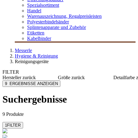
Spezialsortiment
Handel
Warenauszeichnung, Regalpreisleisten
Polyesterbindebänder
Splintenapparate und Zubehör
Etiketten
Kabelbinder
Messerle
Hygiene & Reinigung
Reinigungsgeräte
FILTER
Hersteller
zurück
Größe
zurück
Detailfarbe
Kärcher
645x415x415 mm
grau
9
ERGEBNISSE ANZEIGEN
M Vac
510x355x355 mm
weiß
Numatic
350x340x340 mm
Suchergebnisse
mehr anzeigen
Severin
Soennecken
mehr anzeigen
9 Produkte
1
FILTER