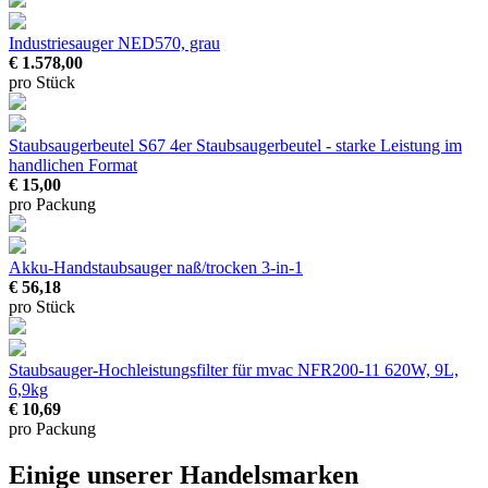
Industriesauger NED570, grau
€ 1.578,00
pro Stück
Staubsaugerbeutel S67 4er
Staubsaugerbeutel - starke Leistung im
handlichen Format
€ 15,00
pro Packung
Akku-Handstaubsauger naß/trocken
3-in-1
€ 56,18
pro Stück
Staubsauger-Hochleistungsfilter für mvac NFR200-11
620W, 9L,
6,9kg
€ 10,69
pro Packung
Einige unserer Handelsmarken