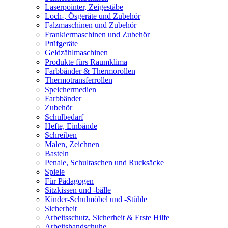
Laserpointer, Zeigestäbe
Loch-, Ösgeräte und Zubehör
Falzmaschinen und Zubehör
Frankiermaschinen und Zubehör
Prüfgeräte
Geldzählmaschinen
Produkte fürs Raumklima
Farbbänder & Thermorollen
Thermotransferrollen
Speichermedien
Farbbänder
Zubehör
Schulbedarf
Hefte, Einbände
Schreiben
Malen, Zeichnen
Basteln
Penale, Schultaschen und Rucksäcke
Spiele
Für Pädagogen
Sitzkissen und -bälle
Kinder-Schulmöbel und -Stühle
Sicherheit
Arbeitsschutz, Sicherheit & Erste Hilfe
Arbeitshandschuhe