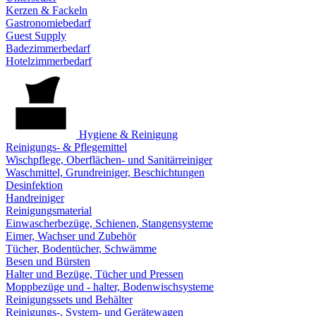
Kerzen & Fackeln
Gastronomiebedarf
Guest Supply
Badezimmerbedarf
Hotelzimmerbedarf
Hygiene & Reinigung
Reinigungs- & Pflegemittel
Wischpflege, Oberflächen- und Sanitärreiniger
Waschmittel, Grundreiniger, Beschichtungen
Desinfektion
Handreiniger
Reinigungsmaterial
Einwascherbezüge, Schienen, Stangensysteme
Eimer, Wachser und Zubehör
Tücher, Bodentücher, Schwämme
Besen und Bürsten
Halter und Bezüge, Tücher und Pressen
Moppbezüge und - halter, Bodenwischsysteme
Reinigungssets und Behälter
Reinigungs-, System- und Gerätewagen