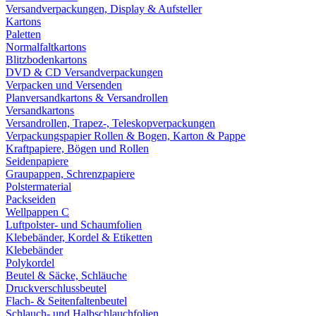
Versandverpackungen, Display & Aufsteller
Kartons
Paletten
Normalfaltkartons
Blitzbodenkartons
DVD & CD Versandverpackungen
Verpacken und Versenden
Planversandkartons & Versandrollen
Versandkartons
Versandrollen, Trapez-, Teleskopverpackungen
Verpackungspapier Rollen & Bogen, Karton & Pappe
Kraftpapiere, Bögen und Rollen
Seidenpapiere
Graupappen, Schrenzpapiere
Polstermaterial
Packseiden
Wellpappen C
Luftpolster- und Schaumfolien
Klebebänder, Kordel & Etiketten
Klebebänder
Polykordel
Beutel & Säcke, Schläuche
Druckverschlussbeutel
Flach- & Seitenfaltenbeutel
Schlauch- und Halbschlauchfolien