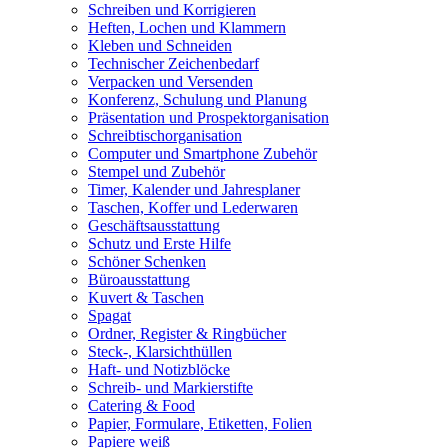
Schreiben und Korrigieren
Heften, Lochen und Klammern
Kleben und Schneiden
Technischer Zeichenbedarf
Verpacken und Versenden
Konferenz, Schulung und Planung
Präsentation und Prospektorganisation
Schreibtischorganisation
Computer und Smartphone Zubehör
Stempel und Zubehör
Timer, Kalender und Jahresplaner
Taschen, Koffer und Lederwaren
Geschäftsausstattung
Schutz und Erste Hilfe
Schöner Schenken
Büroausstattung
Kuvert & Taschen
Spagat
Ordner, Register & Ringbücher
Steck-, Klarsichthüllen
Haft- und Notizblöcke
Schreib- und Markierstifte
Catering & Food
Papier, Formulare, Etiketten, Folien
Papiere weiß