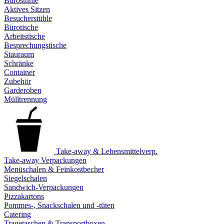
Bürostühle
Aktives Sitzen
Besucherstühle
Bürotische
Arbeitstische
Besprechungstische
Stauraum
Schränke
Container
Zubehör
Garderoben
Mülltrennung
Take-away & Lebensmittelverp.
Take-away Verpackungen
Menüschalen & Feinkostbecher
Siegelschalen
Sandwich-Verpackungen
Pizzakartons
Pommes-, Snackschalen und -tüten
Catering
Tragetaschen & Transportboxen