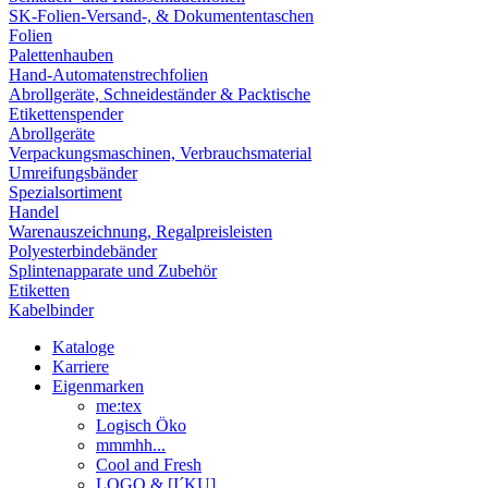
SK-Folien-Versand-, & Dokumententaschen
Folien
Palettenhauben
Hand-Automatenstrechfolien
Abrollgeräte, Schneideständer & Packtische
Etikettenspender
Abrollgeräte
Verpackungsmaschinen, Verbrauchsmaterial
Umreifungsbänder
Spezialsortiment
Handel
Warenauszeichnung, Regalpreisleisten
Polyesterbindebänder
Splintenapparate und Zubehör
Etiketten
Kabelbinder
Kataloge
Karriere
Eigenmarken
me:tex
Logisch Öko
mmmhh...
Cool and Fresh
LOGO & [I´KU]