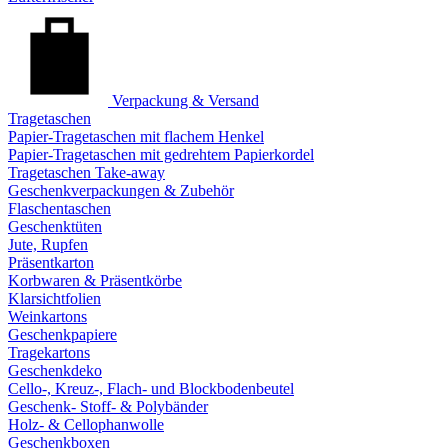
Verpackung & Versand
Tragetaschen
Papier-Tragetaschen mit flachem Henkel
Papier-Tragetaschen mit gedrehtem Papierkordel
Tragetaschen Take-away
Geschenkverpackungen & Zubehör
Flaschentaschen
Geschenktüten
Jute, Rupfen
Präsentkarton
Korbwaren & Präsentkörbe
Klarsichtfolien
Weinkartons
Geschenkpapiere
Tragekartons
Geschenkdeko
Cello-, Kreuz-, Flach- und Blockbodenbeutel
Geschenk- Stoff- & Polybänder
Holz- & Cellophanwolle
Geschenkboxen