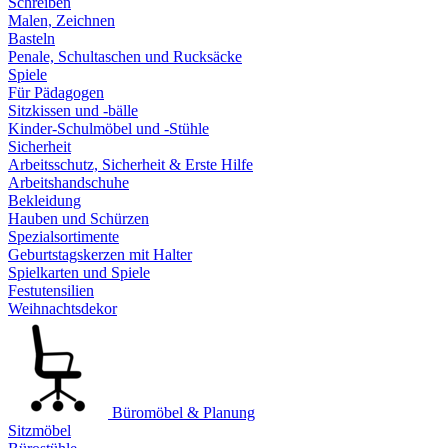
Schreiben
Malen, Zeichnen
Basteln
Penale, Schultaschen und Rucksäcke
Spiele
Für Pädagogen
Sitzkissen und -bälle
Kinder-Schulmöbel und -Stühle
Sicherheit
Arbeitsschutz, Sicherheit & Erste Hilfe
Arbeitshandschuhe
Bekleidung
Hauben und Schürzen
Spezialsortimente
Geburtstagskerzen mit Halter
Spielkarten und Spiele
Festutensilien
Weihnachtsdekor
Büromöbel & Planung
Sitzmöbel