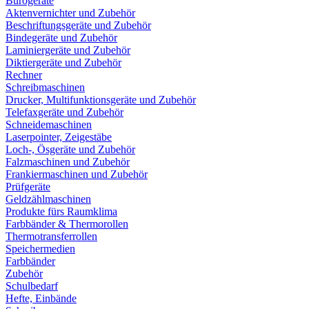
Bürogeräte
Aktenvernichter und Zubehör
Beschriftungsgeräte und Zubehör
Bindegeräte und Zubehör
Laminiergeräte und Zubehör
Diktiergeräte und Zubehör
Rechner
Schreibmaschinen
Drucker, Multifunktionsgeräte und Zubehör
Telefaxgeräte und Zubehör
Schneidemaschinen
Laserpointer, Zeigestäbe
Loch-, Ösgeräte und Zubehör
Falzmaschinen und Zubehör
Frankiermaschinen und Zubehör
Prüfgeräte
Geldzählmaschinen
Produkte fürs Raumklima
Farbbänder & Thermorollen
Thermotransferrollen
Speichermedien
Farbbänder
Zubehör
Schulbedarf
Hefte, Einbände