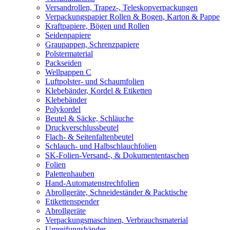
Versandrollen, Trapez-, Teleskopverpackungen
Verpackungspapier Rollen & Bogen, Karton & Pappe
Kraftpapiere, Bögen und Rollen
Seidenpapiere
Graupappen, Schrenzpapiere
Polstermaterial
Packseiden
Wellpappen C
Luftpolster- und Schaumfolien
Klebebänder, Kordel & Etiketten
Klebebänder
Polykordel
Beutel & Säcke, Schläuche
Druckverschlussbeutel
Flach- & Seitenfaltenbeutel
Schlauch- und Halbschlauchfolien
SK-Folien-Versand-, & Dokumententaschen
Folien
Palettenhauben
Hand-Automatenstrechfolien
Abrollgeräte, Schneideständer & Packtische
Etikettenspender
Abrollgeräte
Verpackungsmaschinen, Verbrauchsmaterial
Umreifungsbänder