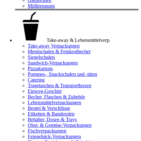
Garderoben
Mülltrennung
Take-away & Lebensmittelverp.
Take-away Verpackungen
Menüschalen & Feinkostbecher
Siegelschalen
Sandwich-Verpackungen
Pizzakartons
Pommes-, Snackschalen und -tüten
Catering
Tragetaschen & Transportboxen
Einweg-Geschirr
Becher, Flaschen & Zubehör
Lebensmittelverpackungen
Beutel & Verschlüsse
Etiketten & Banderolen
Behälter, Dosen & Trays
Obst- & Gemüse-Verpackungen
Fischverpackungen
Feingebäck-Verpackungen