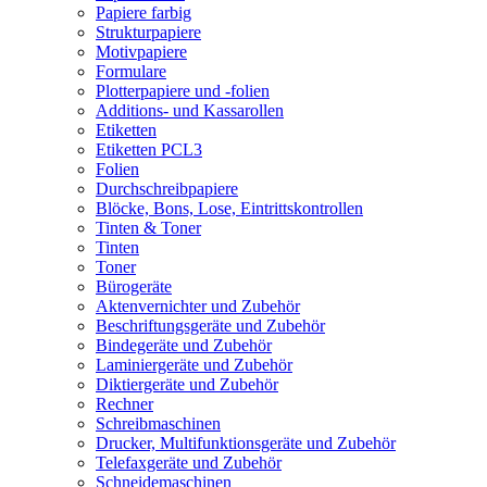
Papiere farbig
Strukturpapiere
Motivpapiere
Formulare
Plotterpapiere und -folien
Additions- und Kassarollen
Etiketten
Etiketten PCL3
Folien
Durchschreibpapiere
Blöcke, Bons, Lose, Eintrittskontrollen
Tinten & Toner
Tinten
Toner
Bürogeräte
Aktenvernichter und Zubehör
Beschriftungsgeräte und Zubehör
Bindegeräte und Zubehör
Laminiergeräte und Zubehör
Diktiergeräte und Zubehör
Rechner
Schreibmaschinen
Drucker, Multifunktionsgeräte und Zubehör
Telefaxgeräte und Zubehör
Schneidemaschinen