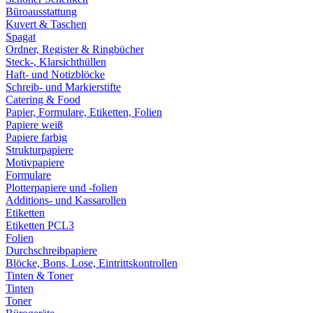
Büroausstattung
Kuvert & Taschen
Spagat
Ordner, Register & Ringbücher
Steck-, Klarsichthüllen
Haft- und Notizblöcke
Schreib- und Markierstifte
Catering & Food
Papier, Formulare, Etiketten, Folien
Papiere weiß
Papiere farbig
Strukturpapiere
Motivpapiere
Formulare
Plotterpapiere und -folien
Additions- und Kassarollen
Etiketten
Etiketten PCL3
Folien
Durchschreibpapiere
Blöcke, Bons, Lose, Eintrittskontrollen
Tinten & Toner
Tinten
Toner