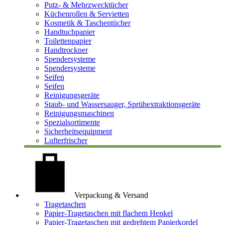
Putz- & Mehrzwecktücher
Küchenrollen & Servietten
Kosmetik & Taschentücher
Handtuchpapier
Toilettenpapier
Handtrockner
Spendersysteme
Spendersysteme
Seifen
Seifen
Reinigungsgeräte
Staub- und Wassersauger, Sprühextraktionsgeräte
Reinigungsmaschinen
Spezialsortimente
Sicherheitsequipment
Lufterfrischer
Verpackung & Versand
Tragetaschen
Papier-Tragetaschen mit flachem Henkel
Papier-Tragetaschen mit gedrehtem Papierkordel