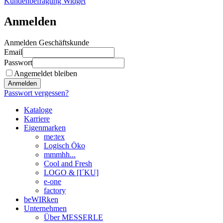
Kundenbefragung Widget
Anmelden
Anmelden Geschäftskunde
Email
Passwort
Angemeldet bleiben
Anmelden
Passwort vergessen?
Kataloge
Karriere
Eigenmarken
me:tex
Logisch Öko
mmmhh...
Cool and Fresh
LOGO & [I´KU]
e-one
factory
beWIRken
Unternehmen
Über MESSERLE