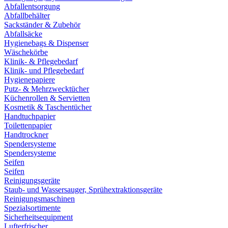
Abfallentsorgung
Abfallbehälter
Sackständer & Zubehör
Abfallsäcke
Hygienebags & Dispenser
Wäschekörbe
Klinik- & Pflegebedarf
Klinik- und Pflegebedarf
Hygienepapiere
Putz- & Mehrzwecktücher
Küchenrollen & Servietten
Kosmetik & Taschentücher
Handtuchpapier
Toilettenpapier
Handtrockner
Spendersysteme
Spendersysteme
Seifen
Seifen
Reinigungsgeräte
Staub- und Wassersauger, Sprühextraktionsgeräte
Reinigungsmaschinen
Spezialsortimente
Sicherheitsequipment
Lufterfrischer