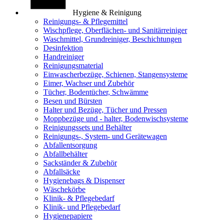
Hygiene & Reinigung
Reinigungs- & Pflegemittel
Wischpflege, Oberflächen- und Sanitärreiniger
Waschmittel, Grundreiniger, Beschichtungen
Desinfektion
Handreiniger
Reinigungsmaterial
Einwascherbezüge, Schienen, Stangensysteme
Eimer, Wachser und Zubehör
Tücher, Bodentücher, Schwämme
Besen und Bürsten
Halter und Bezüge, Tücher und Pressen
Moppbezüge und - halter, Bodenwischsysteme
Reinigungssets und Behälter
Reinigungs-, System- und Gerätewagen
Abfallentsorgung
Abfallbehälter
Sackständer & Zubehör
Abfallsäcke
Hygienebags & Dispenser
Wäschekörbe
Klinik- & Pflegebedarf
Klinik- und Pflegebedarf
Hygienepapiere