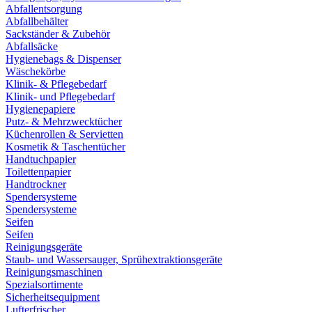
Abfallentsorgung
Abfallbehälter
Sackständer & Zubehör
Abfallsäcke
Hygienebags & Dispenser
Wäschekörbe
Klinik- & Pflegebedarf
Klinik- und Pflegebedarf
Hygienepapiere
Putz- & Mehrzwecktücher
Küchenrollen & Servietten
Kosmetik & Taschentücher
Handtuchpapier
Toilettenpapier
Handtrockner
Spendersysteme
Spendersysteme
Seifen
Seifen
Reinigungsgeräte
Staub- und Wassersauger, Sprühextraktionsgeräte
Reinigungsmaschinen
Spezialsortimente
Sicherheitsequipment
Lufterfrischer