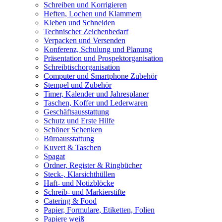
Schreiben und Korrigieren
Heften, Lochen und Klammern
Kleben und Schneiden
Technischer Zeichenbedarf
Verpacken und Versenden
Konferenz, Schulung und Planung
Präsentation und Prospektorganisation
Schreibtischorganisation
Computer und Smartphone Zubehör
Stempel und Zubehör
Timer, Kalender und Jahresplaner
Taschen, Koffer und Lederwaren
Geschäftsausstattung
Schutz und Erste Hilfe
Schöner Schenken
Büroausstattung
Kuvert & Taschen
Spagat
Ordner, Register & Ringbücher
Steck-, Klarsichthüllen
Haft- und Notizblöcke
Schreib- und Markierstifte
Catering & Food
Papier, Formulare, Etiketten, Folien
Papiere weiß