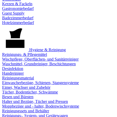
Kerzen & Fackeln
Gastronomiebedarf
Guest Supply
Badezimmerbedarf
Hotelzimmerbedarf
Hygiene & Reinigung
Reinigungs- & Pflegemittel
Wischpflege, Oberflächen- und Sanitärreiniger
Waschmittel, Grundreiniger, Beschichtungen
Desinfektion
Handreiniger
Reinigungsmaterial
Einwascherbezüge, Schienen, Stangensysteme
Eimer, Wachser und Zubehör
Tücher, Bodentücher, Schwämme
Besen und Bürsten
Halter und Bezüge, Tücher und Pressen
Moppbezüge und - halter, Bodenwischsysteme
Reinigungssets und Behälter
Reinigungs-, System- und Gerätewagen