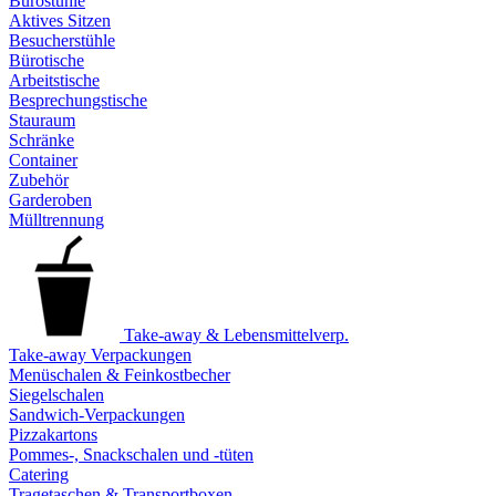
Bürostühle
Aktives Sitzen
Besucherstühle
Bürotische
Arbeitstische
Besprechungstische
Stauraum
Schränke
Container
Zubehör
Garderoben
Mülltrennung
Take-away & Lebensmittelverp.
Take-away Verpackungen
Menüschalen & Feinkostbecher
Siegelschalen
Sandwich-Verpackungen
Pizzakartons
Pommes-, Snackschalen und -tüten
Catering
Tragetaschen & Transportboxen