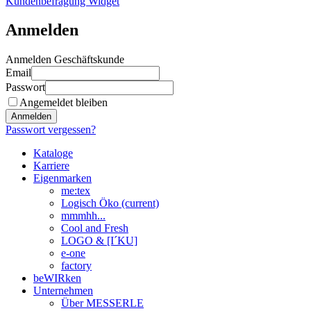
Kundenbefragung Widget
Anmelden
Anmelden Geschäftskunde
Email
Passwort
Angemeldet bleiben
Anmelden
Passwort vergessen?
Kataloge
Karriere
Eigenmarken
me:tex
Logisch Öko
(current)
mmmhh...
Cool and Fresh
LOGO & [I´KU]
e-one
factory
beWIRken
Unternehmen
Über MESSERLE