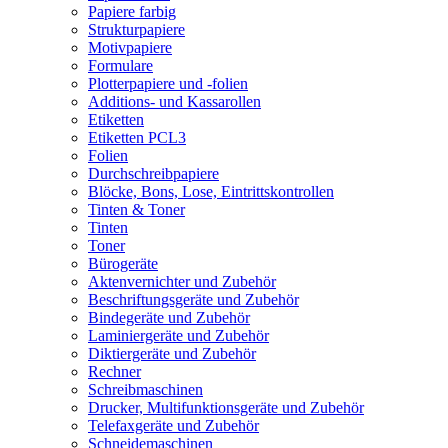
Papiere farbig
Strukturpapiere
Motivpapiere
Formulare
Plotterpapiere und -folien
Additions- und Kassarollen
Etiketten
Etiketten PCL3
Folien
Durchschreibpapiere
Blöcke, Bons, Lose, Eintrittskontrollen
Tinten & Toner
Tinten
Toner
Bürogeräte
Aktenvernichter und Zubehör
Beschriftungsgeräte und Zubehör
Bindegeräte und Zubehör
Laminiergeräte und Zubehör
Diktiergeräte und Zubehör
Rechner
Schreibmaschinen
Drucker, Multifunktionsgeräte und Zubehör
Telefaxgeräte und Zubehör
Schneidemaschinen