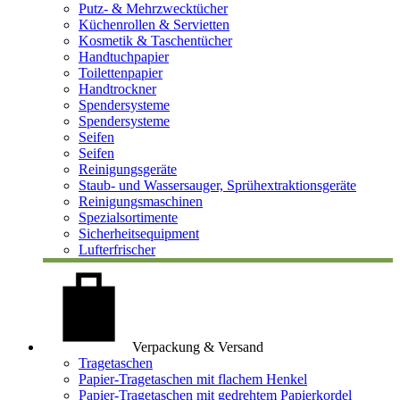
Putz- & Mehrzwecktücher
Küchenrollen & Servietten
Kosmetik & Taschentücher
Handtuchpapier
Toilettenpapier
Handtrockner
Spendersysteme
Spendersysteme
Seifen
Seifen
Reinigungsgeräte
Staub- und Wassersauger, Sprühextraktionsgeräte
Reinigungsmaschinen
Spezialsortimente
Sicherheitsequipment
Lufterfrischer
Verpackung & Versand
Tragetaschen
Papier-Tragetaschen mit flachem Henkel
Papier-Tragetaschen mit gedrehtem Papierkordel