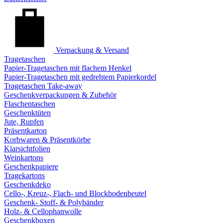
Verpackung & Versand
Tragetaschen
Papier-Tragetaschen mit flachem Henkel
Papier-Tragetaschen mit gedrehtem Papierkordel
Tragetaschen Take-away
Geschenkverpackungen & Zubehör
Flaschentaschen
Geschenktüten
Jute, Rupfen
Präsentkarton
Korbwaren & Präsentkörbe
Klarsichtfolien
Weinkartons
Geschenkpapiere
Tragekartons
Geschenkdeko
Cello-, Kreuz-, Flach- und Blockbodenbeutel
Geschenk- Stoff- & Polybänder
Holz- & Cellophanwolle
Geschenkboxen