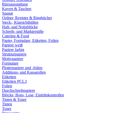
Büroausstattung
Kuvert & Taschen
Spagat
Ordner, Register & Ringbücher
Steck-, Klarsichthüllen
Haft- und Notizblöcke
Schreib- und Markierstifte
Catering & Food
Papier, Formulare, Etiketten, Folien
Papiere weiß
Papiere farbig
Strukturpapiere
Motivpapiere
Formulare
Plotterpapiere und -folien
Additions- und Kassarollen
Etiketten
Etiketten PCL3
Folien
Durchschreibpapiere
Blöcke, Bons, Lose, Eintrittskontrollen
Tinten & Toner
Tinten
Toner