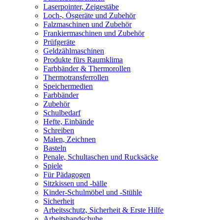
Laserpointer, Zeigestäbe
Loch-, Ösgeräte und Zubehör
Falzmaschinen und Zubehör
Frankiermaschinen und Zubehör
Prüfgeräte
Geldzählmaschinen
Produkte fürs Raumklima
Farbbänder & Thermorollen
Thermotransferrollen
Speichermedien
Farbbänder
Zubehör
Schulbedarf
Hefte, Einbände
Schreiben
Malen, Zeichnen
Basteln
Penale, Schultaschen und Rucksäcke
Spiele
Für Pädagogen
Sitzkissen und -bälle
Kinder-Schulmöbel und -Stühle
Sicherheit
Arbeitsschutz, Sicherheit & Erste Hilfe
Arbeitshandschuhe