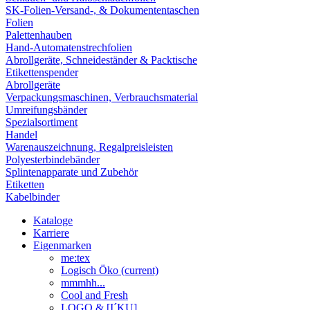
SK-Folien-Versand-, & Dokumententaschen
Folien
Palettenhauben
Hand-Automatenstrechfolien
Abrollgeräte, Schneideständer & Packtische
Etikettenspender
Abrollgeräte
Verpackungsmaschinen, Verbrauchsmaterial
Umreifungsbänder
Spezialsortiment
Handel
Warenauszeichnung, Regalpreisleisten
Polyesterbindebänder
Splintenapparate und Zubehör
Etiketten
Kabelbinder
Kataloge
Karriere
Eigenmarken
me:tex
Logisch Öko
(current)
mmmhh...
Cool and Fresh
LOGO & [I´KU]