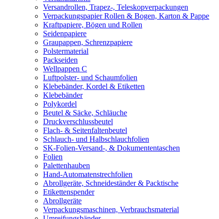
Versandrollen, Trapez-, Teleskopverpackungen
Verpackungspapier Rollen & Bogen, Karton & Pappe
Kraftpapiere, Bögen und Rollen
Seidenpapiere
Graupappen, Schrenzpapiere
Polstermaterial
Packseiden
Wellpappen C
Luftpolster- und Schaumfolien
Klebebänder, Kordel & Etiketten
Klebebänder
Polykordel
Beutel & Säcke, Schläuche
Druckverschlussbeutel
Flach- & Seitenfaltenbeutel
Schlauch- und Halbschlauchfolien
SK-Folien-Versand-, & Dokumententaschen
Folien
Palettenhauben
Hand-Automatenstrechfolien
Abrollgeräte, Schneideständer & Packtische
Etikettenspender
Abrollgeräte
Verpackungsmaschinen, Verbrauchsmaterial
Umreifungsbänder