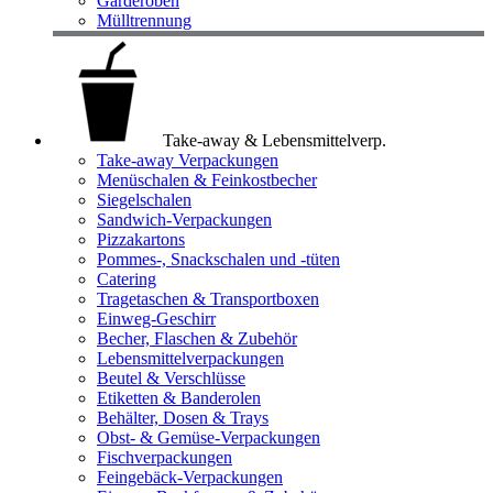
Garderoben
Mülltrennung
Take-away & Lebensmittelverp.
Take-away Verpackungen
Menüschalen & Feinkostbecher
Siegelschalen
Sandwich-Verpackungen
Pizzakartons
Pommes-, Snackschalen und -tüten
Catering
Tragetaschen & Transportboxen
Einweg-Geschirr
Becher, Flaschen & Zubehör
Lebensmittelverpackungen
Beutel & Verschlüsse
Etiketten & Banderolen
Behälter, Dosen & Trays
Obst- & Gemüse-Verpackungen
Fischverpackungen
Feingebäck-Verpackungen