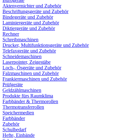
Bürogeräte
Aktenvernichter und Zubehör
Beschriftungsgeräte und Zubehör
Bindegeräte und Zubehör
Laminiergeräte und Zubehör
Diktiergeräte und Zubehör
Rechner
Schreibmaschinen
Drucker, Multifunktionsgeräte und Zubehör
Telefaxgeräte und Zubehör
Schneidemaschinen
Laserpointer, Zeigestäbe
Loch-, Ösgeräte und Zubehör
Falzmaschinen und Zubehör
Frankiermaschinen und Zubehör
Prüfgeräte
Geldzählmaschinen
Produkte fürs Raumklima
Farbbänder & Thermorollen
Thermotransferrollen
Speichermedien
Farbbänder
Zubehör
Schulbedarf
Hefte, Einbände