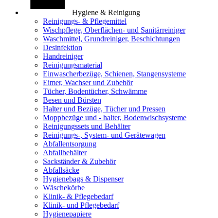
Hygiene & Reinigung
Reinigungs- & Pflegemittel
Wischpflege, Oberflächen- und Sanitärreiniger
Waschmittel, Grundreiniger, Beschichtungen
Desinfektion
Handreiniger
Reinigungsmaterial
Einwascherbezüge, Schienen, Stangensysteme
Eimer, Wachser und Zubehör
Tücher, Bodentücher, Schwämme
Besen und Bürsten
Halter und Bezüge, Tücher und Pressen
Moppbezüge und - halter, Bodenwischsysteme
Reinigungssets und Behälter
Reinigungs-, System- und Gerätewagen
Abfallentsorgung
Abfallbehälter
Sackständer & Zubehör
Abfallsäcke
Hygienebags & Dispenser
Wäschekörbe
Klinik- & Pflegebedarf
Klinik- und Pflegebedarf
Hygienepapiere