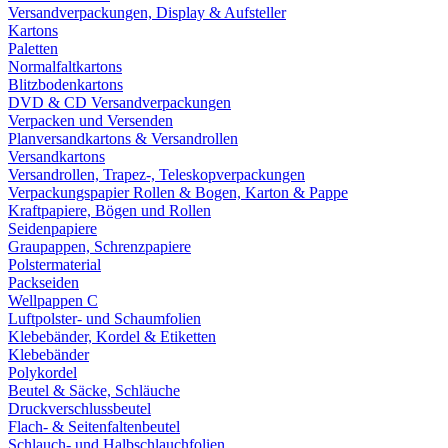
Versandverpackungen, Display & Aufsteller
Kartons
Paletten
Normalfaltkartons
Blitzbodenkartons
DVD & CD Versandverpackungen
Verpacken und Versenden
Planversandkartons & Versandrollen
Versandkartons
Versandrollen, Trapez-, Teleskopverpackungen
Verpackungspapier Rollen & Bogen, Karton & Pappe
Kraftpapiere, Bögen und Rollen
Seidenpapiere
Graupappen, Schrenzpapiere
Polstermaterial
Packseiden
Wellpappen C
Luftpolster- und Schaumfolien
Klebebänder, Kordel & Etiketten
Klebebänder
Polykordel
Beutel & Säcke, Schläuche
Druckverschlussbeutel
Flach- & Seitenfaltenbeutel
Schlauch- und Halbschlauchfolien