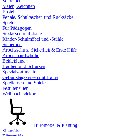
Schreiben
Malen, Zeichnen
Basteln
Penale, Schultaschen und Rucksäcke
Spiele
Für Pädagogen
Sitzkissen und -bälle
Kinder-Schulmöbel und -Stühle
Sicherheit
Arbeitsschutz, Sicherheit & Erste Hilfe
Arbeitshandschuhe
Bekleidung
Hauben und Schürzen
Spezialsortimente
Geburtstagskerzen mit Halter
Spielkarten und Spiele
Festutensilien
Weihnachtsdekor
Büromöbel & Planung
Sitzmöbel