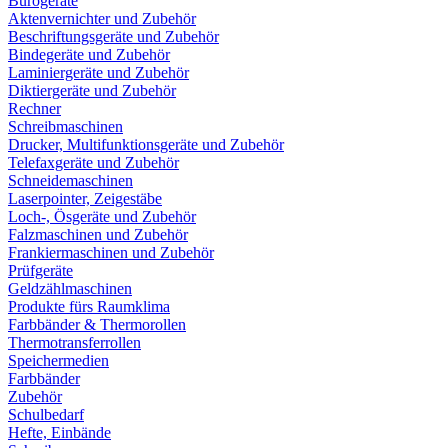
Bürogeräte
Aktenvernichter und Zubehör
Beschriftungsgeräte und Zubehör
Bindegeräte und Zubehör
Laminiergeräte und Zubehör
Diktiergeräte und Zubehör
Rechner
Schreibmaschinen
Drucker, Multifunktionsgeräte und Zubehör
Telefaxgeräte und Zubehör
Schneidemaschinen
Laserpointer, Zeigestäbe
Loch-, Ösgeräte und Zubehör
Falzmaschinen und Zubehör
Frankiermaschinen und Zubehör
Prüfgeräte
Geldzählmaschinen
Produkte fürs Raumklima
Farbbänder & Thermorollen
Thermotransferrollen
Speichermedien
Farbbänder
Zubehör
Schulbedarf
Hefte, Einbände