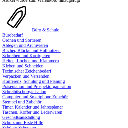
Artikel wurde zum Warenkorb hinzugefügt
Büro & Schule
Bürobedarf
Ordnen und Sortieren
Ablegen und Archivieren
Bücher, Blöcke und Haftnotizen
Schreiben und Korrigieren
Heften, Lochen und Klammern
Kleben und Schneiden
Technischer Zeichenbedarf
Verpacken und Versenden
Konferenz, Schulung und Planung
Präsentation und Prospektorganisation
Schreibtischorganisation
Computer und Smartphone Zubehör
Stempel und Zubehör
Timer, Kalender und Jahresplaner
Taschen, Koffer und Lederwaren
Geschäftsausstattung
Schutz und Erste Hilfe
Schöner Schenken