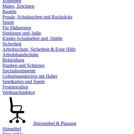
Schreiben
Malen, Zeichnen
Basteln
Penale, Schultaschen und Rucksäcke
Spiele
Für Pädagogen
Sitzkissen und -bälle
Kinder-Schulmöbel und -Stühle
Sicherheit
Arbeitsschutz, Sicherheit & Erste Hilfe
Arbeitshandschuhe
Bekleidung
Hauben und Schürzen
Spezialsortimente
Geburtstagskerzen mit Halter
Spielkarten und Spiele
Festutensilien
Weihnachtsdekor
Büromöbel & Planung
Sitzmöbel