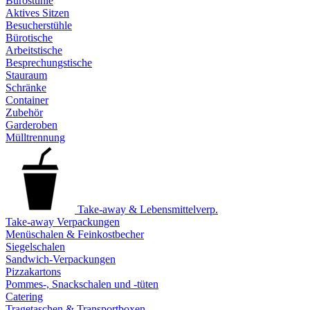
Bürostühle
Aktives Sitzen
Besucherstühle
Bürotische
Arbeitstische
Besprechungstische
Stauraum
Schränke
Container
Zubehör
Garderoben
Mülltrennung
Take-away & Lebensmittelverp.
Take-away Verpackungen
Menüschalen & Feinkostbecher
Siegelschalen
Sandwich-Verpackungen
Pizzakartons
Pommes-, Snackschalen und -tüten
Catering
Tragetaschen & Transportboxen