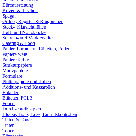
Büroausstattung
Kuvert & Taschen
Spagat
Ordner, Register & Ringbücher
Steck-, Klarsichthüllen
Haft- und Notizblöcke
Schreib- und Markierstifte
Catering & Food
Papier, Formulare, Etiketten, Folien
Papiere weiß
Papiere farbig
Strukturpapiere
Motivpapiere
Formulare
Plotterpapiere und -folien
Additions- und Kassarollen
Etiketten
Etiketten PCL3
Folien
Durchschreibpapiere
Blöcke, Bons, Lose, Eintrittskontrollen
Tinten & Toner
Tinten
Toner