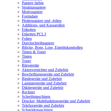
Papiere farbig
Strukturpapiere
Motivpapiere
Formulare
Plotterpapiere und -folien
Additions- und Kassarollen
Etiketten
Etiketten PCL3
Folien
Durchschreibpapiere
Blöcke, Bons, Lose, Eintrittskontrollen
Tinten & Toner
Tinten
Toner
Bürogeräte
Aktenvernichter und Zubehör
Beschriftungsgeräte und Zubehör
Bindegeräte und Zubehör
Laminiergeräte und Zubehör
Diktiergeräte und Zubehör
Rechner
Schreibmaschinen
Drucker, Multifunktionsgeräte und Zubehör
Telefaxgeräte und Zubehör
Schneidemaschinen