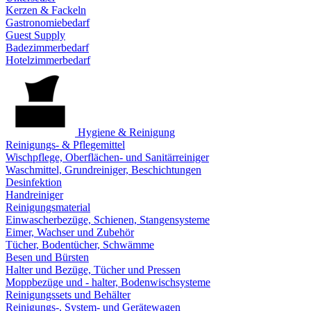
Kerzen & Fackeln
Gastronomiebedarf
Guest Supply
Badezimmerbedarf
Hotelzimmerbedarf
Hygiene & Reinigung
Reinigungs- & Pflegemittel
Wischpflege, Oberflächen- und Sanitärreiniger
Waschmittel, Grundreiniger, Beschichtungen
Desinfektion
Handreiniger
Reinigungsmaterial
Einwascherbezüge, Schienen, Stangensysteme
Eimer, Wachser und Zubehör
Tücher, Bodentücher, Schwämme
Besen und Bürsten
Halter und Bezüge, Tücher und Pressen
Moppbezüge und - halter, Bodenwischsysteme
Reinigungssets und Behälter
Reinigungs-, System- und Gerätewagen