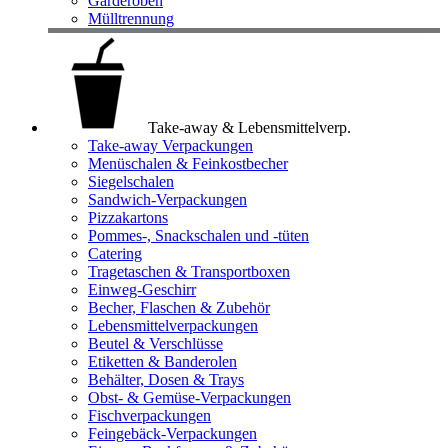
Garderoben
Mülltrennung
Take-away & Lebensmittelverp.
Take-away Verpackungen
Menüschalen & Feinkostbecher
Siegelschalen
Sandwich-Verpackungen
Pizzakartons
Pommes-, Snackschalen und -tüten
Catering
Tragetaschen & Transportboxen
Einweg-Geschirr
Becher, Flaschen & Zubehör
Lebensmittelverpackungen
Beutel & Verschlüsse
Etiketten & Banderolen
Behälter, Dosen & Trays
Obst- & Gemüse-Verpackungen
Fischverpackungen
Feingebäck-Verpackungen