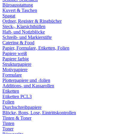
Büroausstattung
Kuvert & Taschen
Spagat
Ordner, Register & Ringbücher
Steck-, Klarsichthüllen
Haft- und Notizblöcke
Schreib- und Markierstifte
Catering & Food
Papier, Formulare, Etiketten, Folien
Papiere weiß
Papiere farbig
Strukturpapiere
Motivpapiere
Formulare
Plotterpapiere und -folien
Additions- und Kassarollen
Etiketten
Etiketten PCL3
Folien
Durchschreibpapiere
Blöcke, Bons, Lose, Eintrittskontrollen
Tinten & Toner
Tinten
Toner