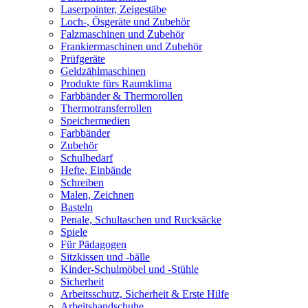
Laserpointer, Zeigestäbe
Loch-, Ösgeräte und Zubehör
Falzmaschinen und Zubehör
Frankiermaschinen und Zubehör
Prüfgeräte
Geldzählmaschinen
Produkte fürs Raumklima
Farbbänder & Thermorollen
Thermotransferrollen
Speichermedien
Farbbänder
Zubehör
Schulbedarf
Hefte, Einbände
Schreiben
Malen, Zeichnen
Basteln
Penale, Schultaschen und Rucksäcke
Spiele
Für Pädagogen
Sitzkissen und -bälle
Kinder-Schulmöbel und -Stühle
Sicherheit
Arbeitsschutz, Sicherheit & Erste Hilfe
Arbeitshandschuhe