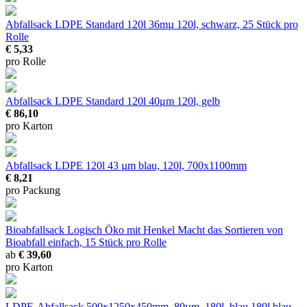
Abfallsack LDPE Standard 120l 36mµ
120l, schwarz, 25 Stück pro
Rolle
€ 5,33
pro Rolle
Abfallsack LDPE Standard 120l 40μm
120l, gelb
€ 86,10
pro Karton
Abfallsack LDPE 120l 43 µm
blau, 120l, 700x1100mm
€ 8,21
pro Packung
Bioabfallsack Logisch Öko mit Henkel
Macht das Sortieren von
Bioabfall einfach, 15 Stück pro Rolle
ab
€ 39,60
pro Karton
LDPE-Abfallsack 500x1250x450mm, 80µm, 180l, blau
180l blau,