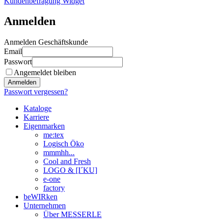
Kundenbefragung Widget
Anmelden
Anmelden Geschäftskunde
Email
Passwort
Angemeldet bleiben
Anmelden
Passwort vergessen?
Kataloge
Karriere
Eigenmarken
me:tex
Logisch Öko
mmmhh...
Cool and Fresh
LOGO & [I´KU]
e-one
factory
beWIRken
Unternehmen
Über MESSERLE