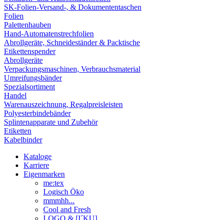
SK-Folien-Versand-, & Dokumententaschen
Folien
Palettenhauben
Hand-Automatenstrechfolien
Abrollgeräte, Schneideständer & Packtische
Etikettenspender
Abrollgeräte
Verpackungsmaschinen, Verbrauchsmaterial
Umreifungsbänder
Spezialsortiment
Handel
Warenauszeichnung, Regalpreisleisten
Polyesterbindebänder
Splintenapparate und Zubehör
Etiketten
Kabelbinder
Kataloge
Karriere
Eigenmarken
me:tex
Logisch Öko
mmmhh...
Cool and Fresh
LOGO & [I´KU]