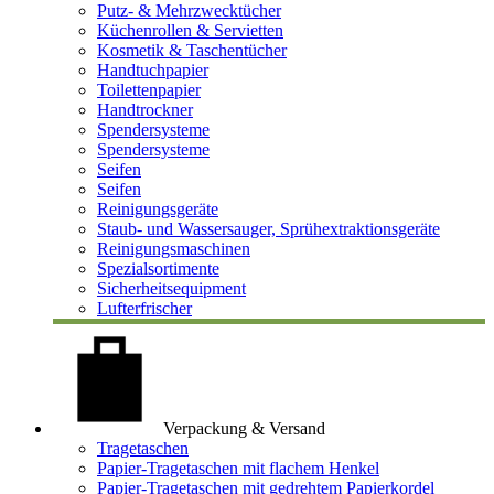
Putz- & Mehrzwecktücher
Küchenrollen & Servietten
Kosmetik & Taschentücher
Handtuchpapier
Toilettenpapier
Handtrockner
Spendersysteme
Spendersysteme
Seifen
Seifen
Reinigungsgeräte
Staub- und Wassersauger, Sprühextraktionsgeräte
Reinigungsmaschinen
Spezialsortimente
Sicherheitsequipment
Lufterfrischer
Verpackung & Versand
Tragetaschen
Papier-Tragetaschen mit flachem Henkel
Papier-Tragetaschen mit gedrehtem Papierkordel