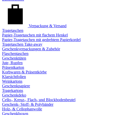
Verpackung & Versand
Tragetaschen
Papier-Tragetaschen mit flachem Henkel
Papier-Tragetaschen mit gedrehtem Papierkordel
Tragetaschen Take-away
Geschenkverpackungen & Zubehör
Flaschentaschen
Geschenktüten
Jute, Rupfen
Präsentkarton
Korbwaren & Präsentkörbe
Klarsichtfolien
Weinkartons
Geschenkpapiere
Tragekartons
Geschenkdeko
Cello-, Kreuz-, Flach- und Blockbodenbeutel
Geschenk- Stoff- & Polybänder
Holz- & Cellophanwolle
Geschenkboxen