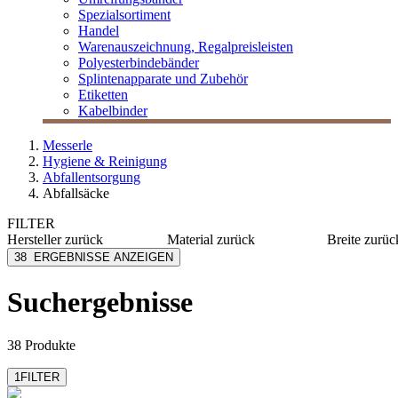
Spezialsortiment
Handel
Warenauszeichnung, Regalpreisleisten
Polyesterbindebänder
Splintenapparate und Zubehör
Etiketten
Kabelbinder
Messerle
Hygiene & Reinigung
Abfallentsorgung
Abfallsäcke
FILTER
Hersteller
zurück
Material
zurück
Breite
zurüc
Candola
LDPE
1130 m
38
ERGEBNISSE ANZEIGEN
LOGISCH ÖKO
HDPE
140 mm
M Pack
PE
170 mm
Suchergebnisse
mehr anzeig
MESSERLE
Papier
Paxxo
PLA
mehr anzeigen
38 Produkte
1
FILTER