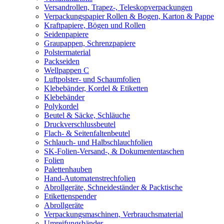
Versandrollen, Trapez-, Teleskopverpackungen
Verpackungspapier Rollen & Bogen, Karton & Pappe
Kraftpapiere, Bögen und Rollen
Seidenpapiere
Graupappen, Schrenzpapiere
Polstermaterial
Packseiden
Wellpappen C
Luftpolster- und Schaumfolien
Klebebänder, Kordel & Etiketten
Klebebänder
Polykordel
Beutel & Säcke, Schläuche
Druckverschlussbeutel
Flach- & Seitenfaltenbeutel
Schlauch- und Halbschlauchfolien
SK-Folien-Versand-, & Dokumententaschen
Folien
Palettenhauben
Hand-Automatenstrechfolien
Abrollgeräte, Schneideständer & Packtische
Etikettenspender
Abrollgeräte
Verpackungsmaschinen, Verbrauchsmaterial
Umreifungsbänder