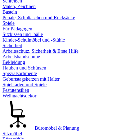
Schreiben
Malen, Zeichnen
Basteln
Penale, Schultaschen und Rucksäcke
Spiele
Für Pädagogen
Sitzkissen und -bälle
Kinder-Schulmöbel und -Stühle
Sicherheit
Arbeitsschutz, Sicherheit & Erste Hilfe
Arbeitshandschuhe
Bekleidung
Hauben und Schürzen
Spezialsortimente
Geburtstagskerzen mit Halter
Spielkarten und Spiele
Festutensilien
Weihnachtsdekor
Büromöbel & Planung
Sitzmöbel