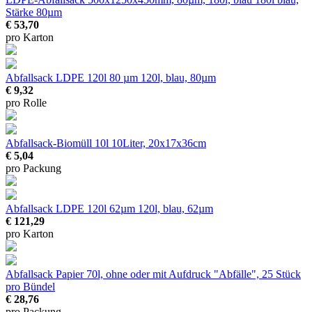
Stärke 80µm
€ 53,70
pro Karton
Abfallsack LDPE 120l 80 µm
120l, blau, 80µm
€ 9,32
pro Rolle
Abfallsack-Biomüll 10l
10Liter, 20x17x36cm
€ 5,04
pro Packung
Abfallsack LDPE 120l 62µm
120l, blau, 62µm
€ 121,29
pro Karton
Abfallsack Papier
70l, ohne oder mit Aufdruck "Abfälle", 25 Stück
pro Bündel
€ 28,76
pro Packung