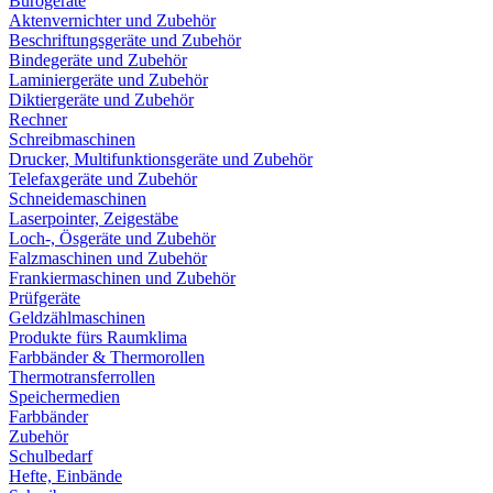
Bürogeräte
Aktenvernichter und Zubehör
Beschriftungsgeräte und Zubehör
Bindegeräte und Zubehör
Laminiergeräte und Zubehör
Diktiergeräte und Zubehör
Rechner
Schreibmaschinen
Drucker, Multifunktionsgeräte und Zubehör
Telefaxgeräte und Zubehör
Schneidemaschinen
Laserpointer, Zeigestäbe
Loch-, Ösgeräte und Zubehör
Falzmaschinen und Zubehör
Frankiermaschinen und Zubehör
Prüfgeräte
Geldzählmaschinen
Produkte fürs Raumklima
Farbbänder & Thermorollen
Thermotransferrollen
Speichermedien
Farbbänder
Zubehör
Schulbedarf
Hefte, Einbände