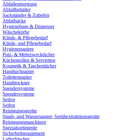
Abfallentsorgung
Abfallbehälter
Sackständer & Zubehör
Abfallsäcke
Hygienebags & Dispenser
Wäschekörbe
Klinik- & Pflegebedarf
Klinik- und Pflegebedarf
Hygienepapiere
Putz- & Mehrzwecktücher
Küchenrollen & Servietten
Kosmetik & Taschentücher
Handtuchpapier
Toilettenpapier
Handtrockner
Spendersysteme
Spendersysteme
Seifen
Seifen
Reinigungsgeräte
Staub- und Wassersauger, Sprühextraktionsgeräte
Reinigungsmaschinen
Spezialsortimente
Sicherheitsequipment
Lufterfrischer