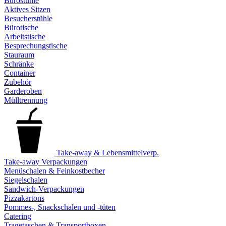
Bürostühle
Aktives Sitzen
Besucherstühle
Bürotische
Arbeitstische
Besprechungstische
Stauraum
Schränke
Container
Zubehör
Garderoben
Mülltrennung
Take-away & Lebensmittelverp.
Take-away Verpackungen
Menüschalen & Feinkostbecher
Siegelschalen
Sandwich-Verpackungen
Pizzakartons
Pommes-, Snackschalen und -tüten
Catering
Tragetaschen & Transportboxen