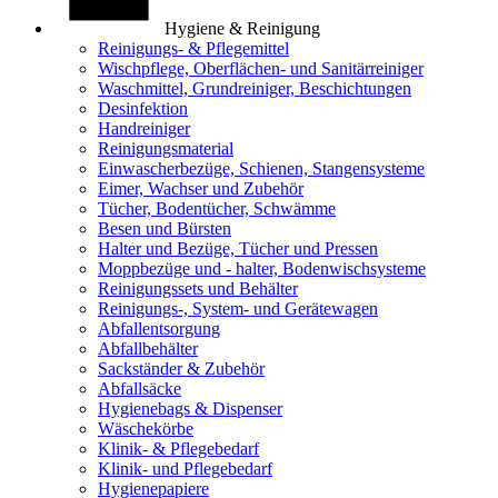
Hygiene & Reinigung
Reinigungs- & Pflegemittel
Wischpflege, Oberflächen- und Sanitärreiniger
Waschmittel, Grundreiniger, Beschichtungen
Desinfektion
Handreiniger
Reinigungsmaterial
Einwascherbezüge, Schienen, Stangensysteme
Eimer, Wachser und Zubehör
Tücher, Bodentücher, Schwämme
Besen und Bürsten
Halter und Bezüge, Tücher und Pressen
Moppbezüge und - halter, Bodenwischsysteme
Reinigungssets und Behälter
Reinigungs-, System- und Gerätewagen
Abfallentsorgung
Abfallbehälter
Sackständer & Zubehör
Abfallsäcke
Hygienebags & Dispenser
Wäschekörbe
Klinik- & Pflegebedarf
Klinik- und Pflegebedarf
Hygienepapiere