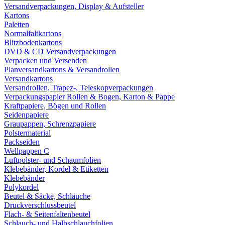
Versandverpackungen, Display & Aufsteller
Kartons
Paletten
Normalfaltkartons
Blitzbodenkartons
DVD & CD Versandverpackungen
Verpacken und Versenden
Planversandkartons & Versandrollen
Versandkartons
Versandrollen, Trapez-, Teleskopverpackungen
Verpackungspapier Rollen & Bogen, Karton & Pappe
Kraftpapiere, Bögen und Rollen
Seidenpapiere
Graupappen, Schrenzpapiere
Polstermaterial
Packseiden
Wellpappen C
Luftpolster- und Schaumfolien
Klebebänder, Kordel & Etiketten
Klebebänder
Polykordel
Beutel & Säcke, Schläuche
Druckverschlussbeutel
Flach- & Seitenfaltenbeutel
Schlauch- und Halbschlauchfolien