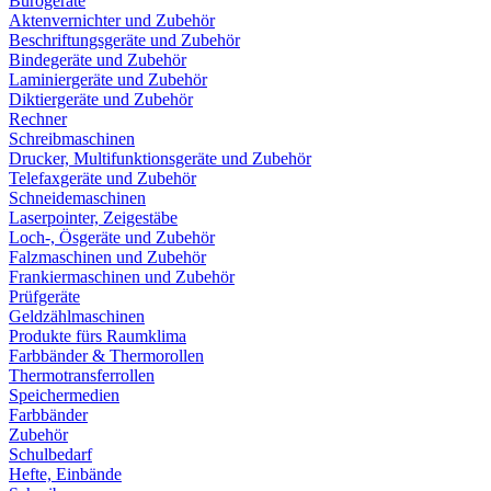
Bürogeräte
Aktenvernichter und Zubehör
Beschriftungsgeräte und Zubehör
Bindegeräte und Zubehör
Laminiergeräte und Zubehör
Diktiergeräte und Zubehör
Rechner
Schreibmaschinen
Drucker, Multifunktionsgeräte und Zubehör
Telefaxgeräte und Zubehör
Schneidemaschinen
Laserpointer, Zeigestäbe
Loch-, Ösgeräte und Zubehör
Falzmaschinen und Zubehör
Frankiermaschinen und Zubehör
Prüfgeräte
Geldzählmaschinen
Produkte fürs Raumklima
Farbbänder & Thermorollen
Thermotransferrollen
Speichermedien
Farbbänder
Zubehör
Schulbedarf
Hefte, Einbände