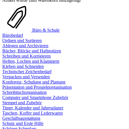
Artikel wurde zum Warenkorb hinzugefügt
Büro & Schule
Bürobedarf
Ordnen und Sortieren
Ablegen und Archivieren
Bücher, Blöcke und Haftnotizen
Schreiben und Korrigieren
Heften, Lochen und Klammern
Kleben und Schneiden
Technischer Zeichenbedarf
Verpacken und Versenden
Konferenz, Schulung und Planung
Präsentation und Prospektorganisation
Schreibtischorganisation
Computer und Smartphone Zubehör
Stempel und Zubehör
Timer, Kalender und Jahresplaner
Taschen, Koffer und Lederwaren
Geschäftsausstattung
Schutz und Erste Hilfe
Schöner Schenken