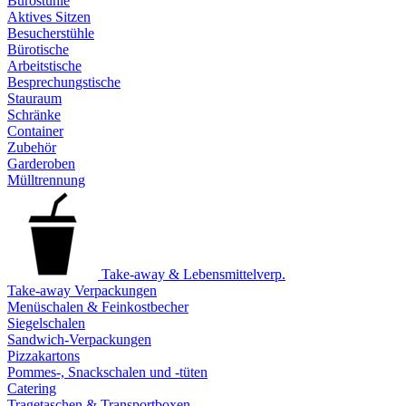
Bürostühle
Aktives Sitzen
Besucherstühle
Bürotische
Arbeitstische
Besprechungstische
Stauraum
Schränke
Container
Zubehör
Garderoben
Mülltrennung
Take-away & Lebensmittelverp.
Take-away Verpackungen
Menüschalen & Feinkostbecher
Siegelschalen
Sandwich-Verpackungen
Pizzakartons
Pommes-, Snackschalen und -tüten
Catering
Tragetaschen & Transportboxen