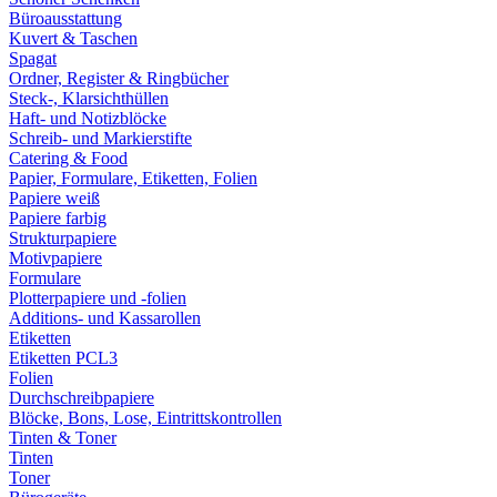
Büroausstattung
Kuvert & Taschen
Spagat
Ordner, Register & Ringbücher
Steck-, Klarsichthüllen
Haft- und Notizblöcke
Schreib- und Markierstifte
Catering & Food
Papier, Formulare, Etiketten, Folien
Papiere weiß
Papiere farbig
Strukturpapiere
Motivpapiere
Formulare
Plotterpapiere und -folien
Additions- und Kassarollen
Etiketten
Etiketten PCL3
Folien
Durchschreibpapiere
Blöcke, Bons, Lose, Eintrittskontrollen
Tinten & Toner
Tinten
Toner