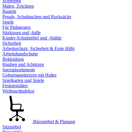
Schreiben
Malen, Zeichnen
Basteln
Penale, Schultaschen und Rucksäcke
Spiele
Für Pädagogen
Sitzkissen und -bälle
Kinder-Schulmöbel und -Stühle
Sicherheit
Arbeitsschutz, Sicherheit & Erste Hilfe
Arbeitshandschuhe
Bekleidung
Hauben und Schürzen
Spezialsortimente
Geburtstagskerzen mit Halter
Spielkarten und Spiele
Festutensilien
Weihnachtsdekor
Büromöbel & Planung
Sitzmöbel