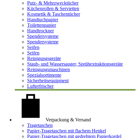
Putz- & Mehrzwecktücher
Küchenrollen & Servietten
Kosmetik & Taschentücher
Handtuchpapier
Toilettenpapier
Handtrockner
Spendersysteme
Spendersysteme
Seifen
Seifen
Reinigungsgeräte
Staub- und Wassersauger, Sprühextraktionsgeräte
Reinigungsmaschinen
Spezialsortimente
Sicherheitsequipment
Lufterfrischer
Verpackung & Versand
Tragetaschen
Papier-Tragetaschen mit flachem Henkel
Papier-Tragetaschen mit gedrehtem Papierkordel