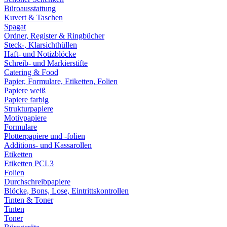
Büroausstattung
Kuvert & Taschen
Spagat
Ordner, Register & Ringbücher
Steck-, Klarsichthüllen
Haft- und Notizblöcke
Schreib- und Markierstifte
Catering & Food
Papier, Formulare, Etiketten, Folien
Papiere weiß
Papiere farbig
Strukturpapiere
Motivpapiere
Formulare
Plotterpapiere und -folien
Additions- und Kassarollen
Etiketten
Etiketten PCL3
Folien
Durchschreibpapiere
Blöcke, Bons, Lose, Eintrittskontrollen
Tinten & Toner
Tinten
Toner