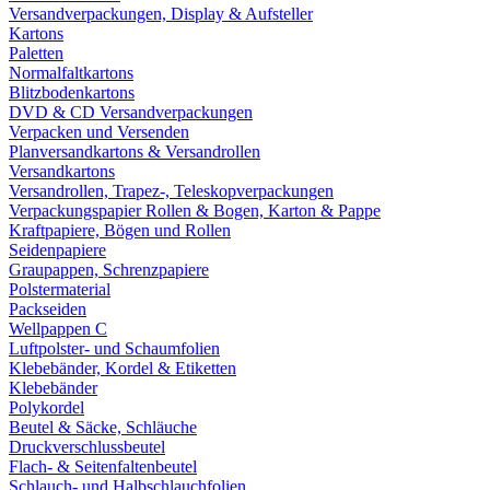
Versandverpackungen, Display & Aufsteller
Kartons
Paletten
Normalfaltkartons
Blitzbodenkartons
DVD & CD Versandverpackungen
Verpacken und Versenden
Planversandkartons & Versandrollen
Versandkartons
Versandrollen, Trapez-, Teleskopverpackungen
Verpackungspapier Rollen & Bogen, Karton & Pappe
Kraftpapiere, Bögen und Rollen
Seidenpapiere
Graupappen, Schrenzpapiere
Polstermaterial
Packseiden
Wellpappen C
Luftpolster- und Schaumfolien
Klebebänder, Kordel & Etiketten
Klebebänder
Polykordel
Beutel & Säcke, Schläuche
Druckverschlussbeutel
Flach- & Seitenfaltenbeutel
Schlauch- und Halbschlauchfolien