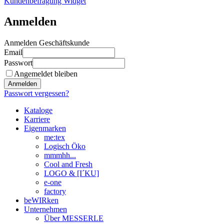
Kundenbefragung Widget
Anmelden
Anmelden Geschäftskunde
Email
Passwort
Angemeldet bleiben
Anmelden
Passwort vergessen?
Kataloge
Karriere
Eigenmarken
me:tex
Logisch Öko
mmmhh...
Cool and Fresh
LOGO & [I´KU]
e-one
factory
beWIRken
Unternehmen
Über MESSERLE