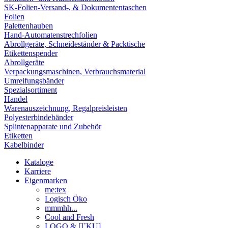
SK-Folien-Versand-, & Dokumententaschen
Folien
Palettenhauben
Hand-Automatenstrechfolien
Abrollgeräte, Schneideständer & Packtische
Etikettenspender
Abrollgeräte
Verpackungsmaschinen, Verbrauchsmaterial
Umreifungsbänder
Spezialsortiment
Handel
Warenauszeichnung, Regalpreisleisten
Polyesterbindebänder
Splintenapparate und Zubehör
Etiketten
Kabelbinder
Kataloge
Karriere
Eigenmarken
me:tex
Logisch Öko
mmmhh...
Cool and Fresh
LOGO & [I´KU]