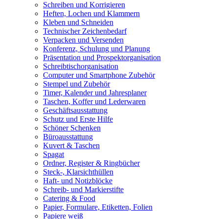
Schreiben und Korrigieren
Heften, Lochen und Klammern
Kleben und Schneiden
Technischer Zeichenbedarf
Verpacken und Versenden
Konferenz, Schulung und Planung
Präsentation und Prospektorganisation
Schreibtischorganisation
Computer und Smartphone Zubehör
Stempel und Zubehör
Timer, Kalender und Jahresplaner
Taschen, Koffer und Lederwaren
Geschäftsausstattung
Schutz und Erste Hilfe
Schöner Schenken
Büroausstattung
Kuvert & Taschen
Spagat
Ordner, Register & Ringbücher
Steck-, Klarsichthüllen
Haft- und Notizblöcke
Schreib- und Markierstifte
Catering & Food
Papier, Formulare, Etiketten, Folien
Papiere weiß