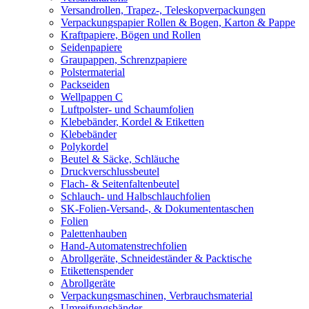
Versandrollen, Trapez-, Teleskopverpackungen
Verpackungspapier Rollen & Bogen, Karton & Pappe
Kraftpapiere, Bögen und Rollen
Seidenpapiere
Graupappen, Schrenzpapiere
Polstermaterial
Packseiden
Wellpappen C
Luftpolster- und Schaumfolien
Klebebänder, Kordel & Etiketten
Klebebänder
Polykordel
Beutel & Säcke, Schläuche
Druckverschlussbeutel
Flach- & Seitenfaltenbeutel
Schlauch- und Halbschlauchfolien
SK-Folien-Versand-, & Dokumententaschen
Folien
Palettenhauben
Hand-Automatenstrechfolien
Abrollgeräte, Schneideständer & Packtische
Etikettenspender
Abrollgeräte
Verpackungsmaschinen, Verbrauchsmaterial
Umreifungsbänder