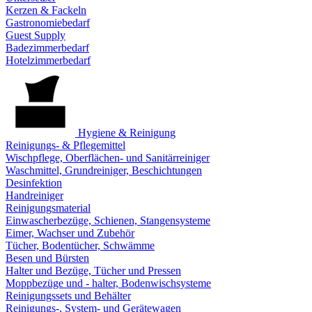
Kerzen & Fackeln
Gastronomiebedarf
Guest Supply
Badezimmerbedarf
Hotelzimmerbedarf
Hygiene & Reinigung
Reinigungs- & Pflegemittel
Wischpflege, Oberflächen- und Sanitärreiniger
Waschmittel, Grundreiniger, Beschichtungen
Desinfektion
Handreiniger
Reinigungsmaterial
Einwascherbezüge, Schienen, Stangensysteme
Eimer, Wachser und Zubehör
Tücher, Bodentücher, Schwämme
Besen und Bürsten
Halter und Bezüge, Tücher und Pressen
Moppbezüge und - halter, Bodenwischsysteme
Reinigungssets und Behälter
Reinigungs-, System- und Gerätewagen