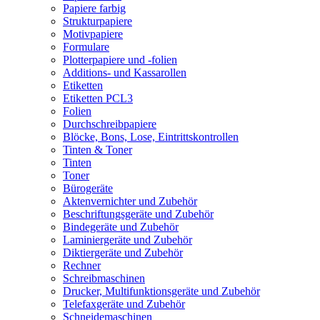
Papiere farbig
Strukturpapiere
Motivpapiere
Formulare
Plotterpapiere und -folien
Additions- und Kassarollen
Etiketten
Etiketten PCL3
Folien
Durchschreibpapiere
Blöcke, Bons, Lose, Eintrittskontrollen
Tinten & Toner
Tinten
Toner
Bürogeräte
Aktenvernichter und Zubehör
Beschriftungsgeräte und Zubehör
Bindegeräte und Zubehör
Laminiergeräte und Zubehör
Diktiergeräte und Zubehör
Rechner
Schreibmaschinen
Drucker, Multifunktionsgeräte und Zubehör
Telefaxgeräte und Zubehör
Schneidemaschinen