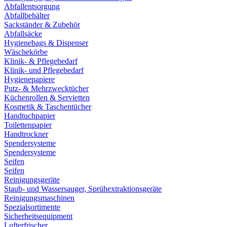
Abfallentsorgung
Abfallbehälter
Sackständer & Zubehör
Abfallsäcke
Hygienebags & Dispenser
Wäschekörbe
Klinik- & Pflegebedarf
Klinik- und Pflegebedarf
Hygienepapiere
Putz- & Mehrzwecktücher
Küchenrollen & Servietten
Kosmetik & Taschentücher
Handtuchpapier
Toilettenpapier
Handtrockner
Spendersysteme
Spendersysteme
Seifen
Seifen
Reinigungsgeräte
Staub- und Wassersauger, Sprühextraktionsgeräte
Reinigungsmaschinen
Spezialsortimente
Sicherheitsequipment
Lufterfrischer