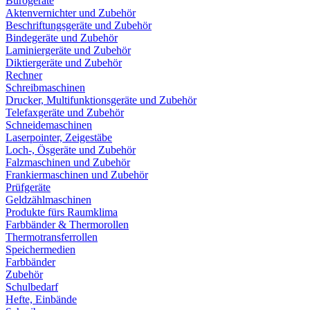
Bürogeräte
Aktenvernichter und Zubehör
Beschriftungsgeräte und Zubehör
Bindegeräte und Zubehör
Laminiergeräte und Zubehör
Diktiergeräte und Zubehör
Rechner
Schreibmaschinen
Drucker, Multifunktionsgeräte und Zubehör
Telefaxgeräte und Zubehör
Schneidemaschinen
Laserpointer, Zeigestäbe
Loch-, Ösgeräte und Zubehör
Falzmaschinen und Zubehör
Frankiermaschinen und Zubehör
Prüfgeräte
Geldzählmaschinen
Produkte fürs Raumklima
Farbbänder & Thermorollen
Thermotransferrollen
Speichermedien
Farbbänder
Zubehör
Schulbedarf
Hefte, Einbände