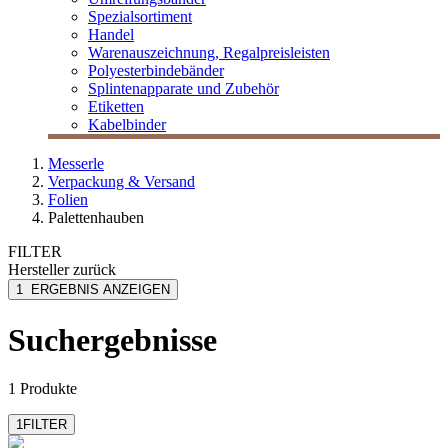
Spezialsortiment
Handel
Warenauszeichnung, Regalpreisleisten
Polyesterbindebänder
Splintenapparate und Zubehör
Etiketten
Kabelbinder
Messerle
Verpackung & Versand
Folien
Palettenhauben
FILTER
Hersteller
zurück
Factory
1
ERGEBNIS ANZEIGEN
Suchergebnisse
1 Produkte
1
FILTER