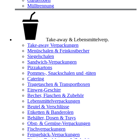
Garderoben
Mülltrennung
Take-away & Lebensmittelverp.
Take-away Verpackungen
Menüschalen & Feinkostbecher
Siegelschalen
Sandwich-Verpackungen
Pizzakartons
Pommes-, Snackschalen und -tüten
Catering
Tragetaschen & Transportboxen
Einweg-Geschirr
Becher, Flaschen & Zubehör
Lebensmittelverpackungen
Beutel & Verschlüsse
Etiketten & Banderolen
Behälter, Dosen & Trays
Obst- & Gemüse-Verpackungen
Fischverpackungen
Feingebäck-Verpackungen