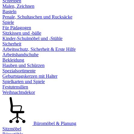
Schreiben
Malen, Zeichnen
Basteln
Penale, Schultaschen und Rucksäcke
Spiele
Für Pädagogen
Sitzkissen und -bälle
Kinder-Schulmöbel und -Stühle
Sicherheit
Arbeitsschutz, Sicherheit & Erste Hilfe
Arbeitshandschuhe
Bekleidung
Hauben und Schürzen
Spezialsortimente
Geburtstagskerzen mit Halter
Spielkarten und Spiele
Festutensilien
Weihnachtsdekor
Büromöbel & Planung
Sitzmöbel