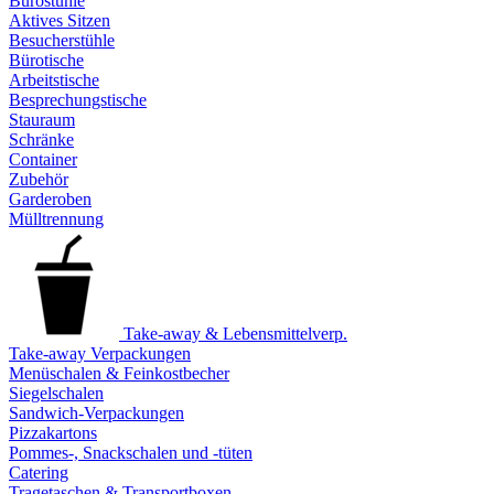
Bürostühle
Aktives Sitzen
Besucherstühle
Bürotische
Arbeitstische
Besprechungstische
Stauraum
Schränke
Container
Zubehör
Garderoben
Mülltrennung
Take-away & Lebensmittelverp.
Take-away Verpackungen
Menüschalen & Feinkostbecher
Siegelschalen
Sandwich-Verpackungen
Pizzakartons
Pommes-, Snackschalen und -tüten
Catering
Tragetaschen & Transportboxen