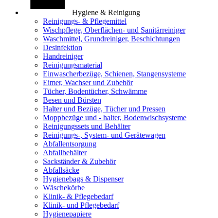
Hygiene & Reinigung
Reinigungs- & Pflegemittel
Wischpflege, Oberflächen- und Sanitärreiniger
Waschmittel, Grundreiniger, Beschichtungen
Desinfektion
Handreiniger
Reinigungsmaterial
Einwascherbezüge, Schienen, Stangensysteme
Eimer, Wachser und Zubehör
Tücher, Bodentücher, Schwämme
Besen und Bürsten
Halter und Bezüge, Tücher und Pressen
Moppbezüge und - halter, Bodenwischsysteme
Reinigungssets und Behälter
Reinigungs-, System- und Gerätewagen
Abfallentsorgung
Abfallbehälter
Sackständer & Zubehör
Abfallsäcke
Hygienebags & Dispenser
Wäschekörbe
Klinik- & Pflegebedarf
Klinik- und Pflegebedarf
Hygienepapiere