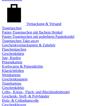
Verpackung & Versand
Tragetaschen
Papier-Tragetaschen mit flachem Henkel
Papier-Tragetaschen mit gedrehtem Papierkordel
Tragetaschen Take-away
Geschenkverpackungen & Zubehör
Flaschentaschen
Geschenktüten
Jute, Rupfen
Präsentkarton
Korbwaren & Präsentkörbe
Klarsichtfolien
Weinkartons
Geschenkpapiere
Tragekartons
Geschenkdeko
Cello-, Kreuz-, Flach- und Blockbodenbeutel
Geschenk- Stoff- & Polybänder
Holz- & Cellophanwolle
Geschenkboxen