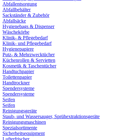
Abfallentsorgung
Abfallbehälter
Sackständer & Zubehör
Abfallsäcke
Hygienebags & Dispenser
Wäschekörbe
Klinik- & Pflegebedarf
Klinik- und Pflegebedarf
Hygienepapiere
Putz- & Mehrzwecktücher
Küchenrollen & Servietten
Kosmetik & Taschentücher
Handtuchpapier
Toilettenpapier
Handtrockner
Spendersysteme
Spendersysteme
Seifen
Seifen
Reinigungsgeräte
Staub- und Wassersauger, Sprühextraktionsgeräte
Reinigungsmaschinen
Spezialsortimente
Sicherheitsequipment
Lufterfrischer