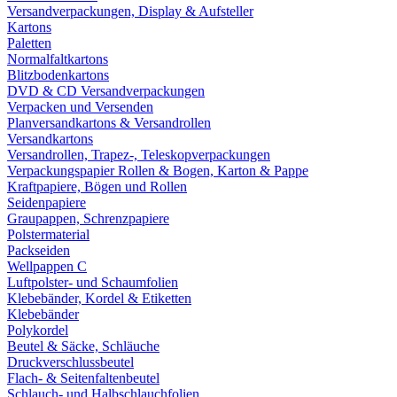
Versandverpackungen, Display & Aufsteller
Kartons
Paletten
Normalfaltkartons
Blitzbodenkartons
DVD & CD Versandverpackungen
Verpacken und Versenden
Planversandkartons & Versandrollen
Versandkartons
Versandrollen, Trapez-, Teleskopverpackungen
Verpackungspapier Rollen & Bogen, Karton & Pappe
Kraftpapiere, Bögen und Rollen
Seidenpapiere
Graupappen, Schrenzpapiere
Polstermaterial
Packseiden
Wellpappen C
Luftpolster- und Schaumfolien
Klebebänder, Kordel & Etiketten
Klebebänder
Polykordel
Beutel & Säcke, Schläuche
Druckverschlussbeutel
Flach- & Seitenfaltenbeutel
Schlauch- und Halbschlauchfolien