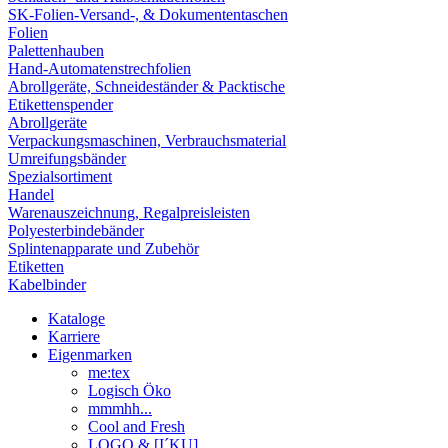
SK-Folien-Versand-, & Dokumententaschen
Folien
Palettenhauben
Hand-Automatenstrechfolien
Abrollgeräte, Schneideständer & Packtische
Etikettenspender
Abrollgeräte
Verpackungsmaschinen, Verbrauchsmaterial
Umreifungsbänder
Spezialsortiment
Handel
Warenauszeichnung, Regalpreisleisten
Polyesterbindebänder
Splintenapparate und Zubehör
Etiketten
Kabelbinder
Kataloge
Karriere
Eigenmarken
me:tex
Logisch Öko
mmmhh...
Cool and Fresh
LOGO & [I´KU]