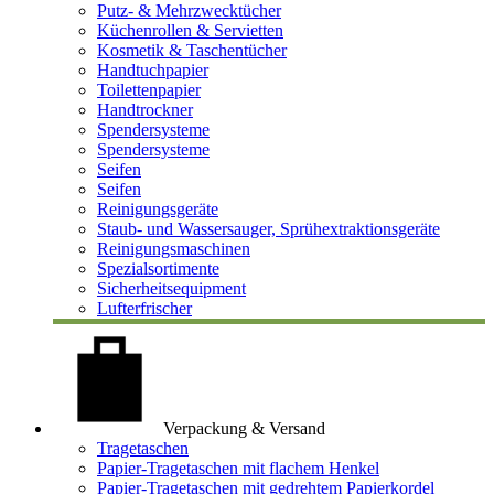
Putz- & Mehrzwecktücher
Küchenrollen & Servietten
Kosmetik & Taschentücher
Handtuchpapier
Toilettenpapier
Handtrockner
Spendersysteme
Spendersysteme
Seifen
Seifen
Reinigungsgeräte
Staub- und Wassersauger, Sprühextraktionsgeräte
Reinigungsmaschinen
Spezialsortimente
Sicherheitsequipment
Lufterfrischer
Verpackung & Versand
Tragetaschen
Papier-Tragetaschen mit flachem Henkel
Papier-Tragetaschen mit gedrehtem Papierkordel