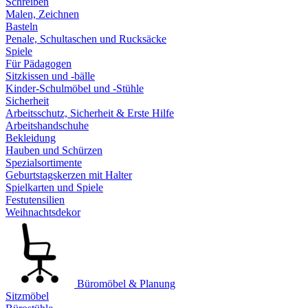
Schreiben
Malen, Zeichnen
Basteln
Penale, Schultaschen und Rucksäcke
Spiele
Für Pädagogen
Sitzkissen und -bälle
Kinder-Schulmöbel und -Stühle
Sicherheit
Arbeitsschutz, Sicherheit & Erste Hilfe
Arbeitshandschuhe
Bekleidung
Hauben und Schürzen
Spezialsortimente
Geburtstagskerzen mit Halter
Spielkarten und Spiele
Festutensilien
Weihnachtsdekor
Büromöbel & Planung
Sitzmöbel