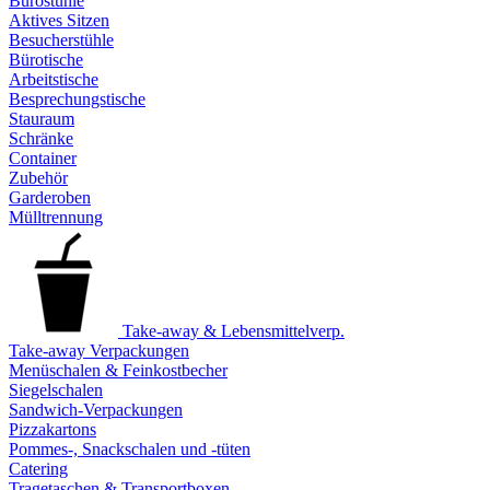
Bürostühle
Aktives Sitzen
Besucherstühle
Bürotische
Arbeitstische
Besprechungstische
Stauraum
Schränke
Container
Zubehör
Garderoben
Mülltrennung
Take-away & Lebensmittelverp.
Take-away Verpackungen
Menüschalen & Feinkostbecher
Siegelschalen
Sandwich-Verpackungen
Pizzakartons
Pommes-, Snackschalen und -tüten
Catering
Tragetaschen & Transportboxen