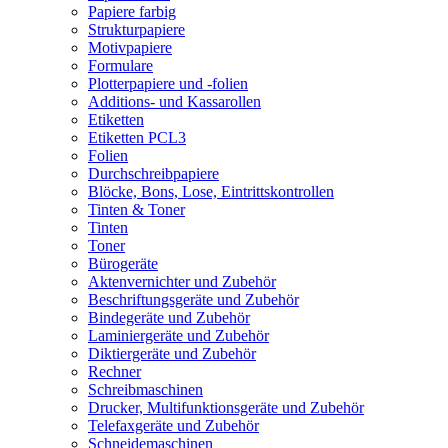
Papiere farbig
Strukturpapiere
Motivpapiere
Formulare
Plotterpapiere und -folien
Additions- und Kassarollen
Etiketten
Etiketten PCL3
Folien
Durchschreibpapiere
Blöcke, Bons, Lose, Eintrittskontrollen
Tinten & Toner
Tinten
Toner
Bürogeräte
Aktenvernichter und Zubehör
Beschriftungsgeräte und Zubehör
Bindegeräte und Zubehör
Laminiergeräte und Zubehör
Diktiergeräte und Zubehör
Rechner
Schreibmaschinen
Drucker, Multifunktionsgeräte und Zubehör
Telefaxgeräte und Zubehör
Schneidemaschinen