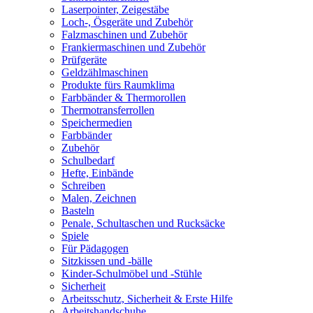
Laserpointer, Zeigestäbe
Loch-, Ösgeräte und Zubehör
Falzmaschinen und Zubehör
Frankiermaschinen und Zubehör
Prüfgeräte
Geldzählmaschinen
Produkte fürs Raumklima
Farbbänder & Thermorollen
Thermotransferrollen
Speichermedien
Farbbänder
Zubehör
Schulbedarf
Hefte, Einbände
Schreiben
Malen, Zeichnen
Basteln
Penale, Schultaschen und Rucksäcke
Spiele
Für Pädagogen
Sitzkissen und -bälle
Kinder-Schulmöbel und -Stühle
Sicherheit
Arbeitsschutz, Sicherheit & Erste Hilfe
Arbeitshandschuhe