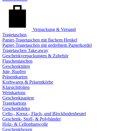
Verpackung & Versand
Tragetaschen
Papier-Tragetaschen mit flachem Henkel
Papier-Tragetaschen mit gedrehtem Papierkordel
Tragetaschen Take-away
Geschenkverpackungen & Zubehör
Flaschentaschen
Geschenktüten
Jute, Rupfen
Präsentkarton
Korbwaren & Präsentkörbe
Klarsichtfolien
Weinkartons
Geschenkpapiere
Tragekartons
Geschenkdeko
Cello-, Kreuz-, Flach- und Blockbodenbeutel
Geschenk- Stoff- & Polybänder
Holz- & Cellophanwolle
Geschenkboxen