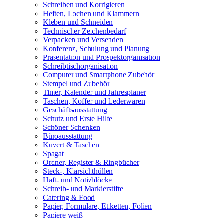
Schreiben und Korrigieren
Heften, Lochen und Klammern
Kleben und Schneiden
Technischer Zeichenbedarf
Verpacken und Versenden
Konferenz, Schulung und Planung
Präsentation und Prospektorganisation
Schreibtischorganisation
Computer und Smartphone Zubehör
Stempel und Zubehör
Timer, Kalender und Jahresplaner
Taschen, Koffer und Lederwaren
Geschäftsausstattung
Schutz und Erste Hilfe
Schöner Schenken
Büroausstattung
Kuvert & Taschen
Spagat
Ordner, Register & Ringbücher
Steck-, Klarsichthüllen
Haft- und Notizblöcke
Schreib- und Markierstifte
Catering & Food
Papier, Formulare, Etiketten, Folien
Papiere weiß