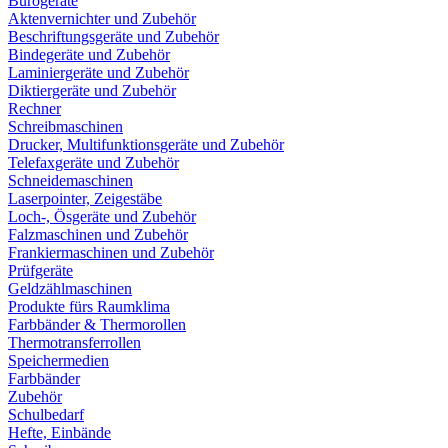
Bürogeräte
Aktenvernichter und Zubehör
Beschriftungsgeräte und Zubehör
Bindegeräte und Zubehör
Laminiergeräte und Zubehör
Diktiergeräte und Zubehör
Rechner
Schreibmaschinen
Drucker, Multifunktionsgeräte und Zubehör
Telefaxgeräte und Zubehör
Schneidemaschinen
Laserpointer, Zeigestäbe
Loch-, Ösgeräte und Zubehör
Falzmaschinen und Zubehör
Frankiermaschinen und Zubehör
Prüfgeräte
Geldzählmaschinen
Produkte fürs Raumklima
Farbbänder & Thermorollen
Thermotransferrollen
Speichermedien
Farbbänder
Zubehör
Schulbedarf
Hefte, Einbände