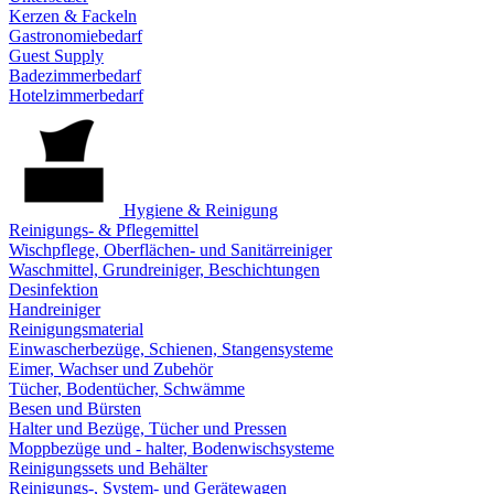
Kerzen & Fackeln
Gastronomiebedarf
Guest Supply
Badezimmerbedarf
Hotelzimmerbedarf
Hygiene & Reinigung
Reinigungs- & Pflegemittel
Wischpflege, Oberflächen- und Sanitärreiniger
Waschmittel, Grundreiniger, Beschichtungen
Desinfektion
Handreiniger
Reinigungsmaterial
Einwascherbezüge, Schienen, Stangensysteme
Eimer, Wachser und Zubehör
Tücher, Bodentücher, Schwämme
Besen und Bürsten
Halter und Bezüge, Tücher und Pressen
Moppbezüge und - halter, Bodenwischsysteme
Reinigungssets und Behälter
Reinigungs-, System- und Gerätewagen