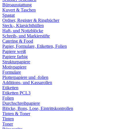
Büroausstattung
Kuvert & Taschen
Spagat
Ordner, Register & Ringbücher
Steck-, Klarsichthüllen
Haft- und Notizblöcke
Schreib- und Markierstifte
Catering & Food
Papier, Formulare, Etiketten, Folien
Papiere weiß
Papiere farbig
Strukturpapiere
Motivpapiere
Formulare
Plotterpapiere und -folien
Additions- und Kassarollen
Etiketten
Etiketten PCL3
Folien
Durchschreibpapiere
Blöcke, Bons, Lose, Eintrittskontrollen
Tinten & Toner
Tinten
Toner