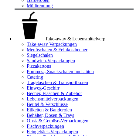
Garderoben
Mülltrennung
Take-away & Lebensmittelverp.
Take-away Verpackungen
Menüschalen & Feinkostbecher
Siegelschalen
Sandwich-Verpackungen
Pizzakartons
Pommes-, Snackschalen und -tüten
Catering
Tragetaschen & Transportboxen
Einweg-Geschirr
Becher, Flaschen & Zubehör
Lebensmittelverpackungen
Beutel & Verschlüsse
Etiketten & Banderolen
Behälter, Dosen & Trays
Obst- & Gemüse-Verpackungen
Fischverpackungen
Feingebäck-Verpackungen