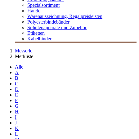
Spezialsortiment
Handel
Warenauszeichnung, Regalpreisleisten
Polyesterbindebänder
Splintenapparate und Zubehör
Etiketten
Kabelbinder
Messerle
Merkliste
Alle
A
B
C
D
E
F
G
H
I
J
K
L