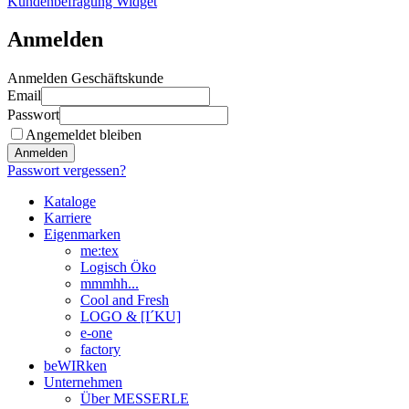
Kundenbefragung Widget
Anmelden
Anmelden Geschäftskunde
Email
Passwort
Angemeldet bleiben
Anmelden
Passwort vergessen?
Kataloge
Karriere
Eigenmarken
me:tex
Logisch Öko
mmmhh...
Cool and Fresh
LOGO & [I´KU]
e-one
factory
beWIRken
Unternehmen
Über MESSERLE