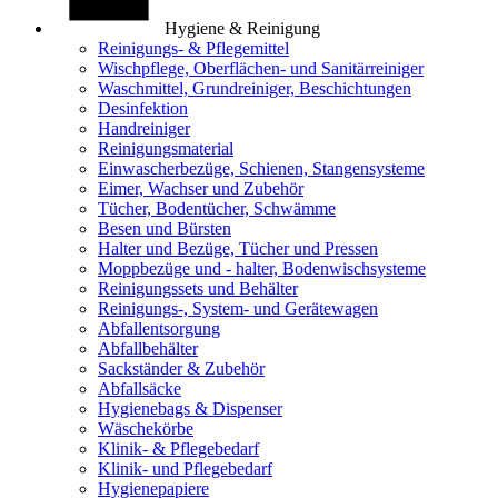
Hygiene & Reinigung
Reinigungs- & Pflegemittel
Wischpflege, Oberflächen- und Sanitärreiniger
Waschmittel, Grundreiniger, Beschichtungen
Desinfektion
Handreiniger
Reinigungsmaterial
Einwascherbezüge, Schienen, Stangensysteme
Eimer, Wachser und Zubehör
Tücher, Bodentücher, Schwämme
Besen und Bürsten
Halter und Bezüge, Tücher und Pressen
Moppbezüge und - halter, Bodenwischsysteme
Reinigungssets und Behälter
Reinigungs-, System- und Gerätewagen
Abfallentsorgung
Abfallbehälter
Sackständer & Zubehör
Abfallsäcke
Hygienebags & Dispenser
Wäschekörbe
Klinik- & Pflegebedarf
Klinik- und Pflegebedarf
Hygienepapiere