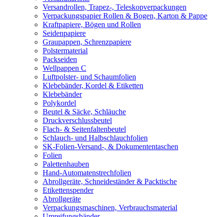
Versandrollen, Trapez-, Teleskopverpackungen
Verpackungspapier Rollen & Bogen, Karton & Pappe
Kraftpapiere, Bögen und Rollen
Seidenpapiere
Graupappen, Schrenzpapiere
Polstermaterial
Packseiden
Wellpappen C
Luftpolster- und Schaumfolien
Klebebänder, Kordel & Etiketten
Klebebänder
Polykordel
Beutel & Säcke, Schläuche
Druckverschlussbeutel
Flach- & Seitenfaltenbeutel
Schlauch- und Halbschlauchfolien
SK-Folien-Versand-, & Dokumententaschen
Folien
Palettenhauben
Hand-Automatenstrechfolien
Abrollgeräte, Schneideständer & Packtische
Etikettenspender
Abrollgeräte
Verpackungsmaschinen, Verbrauchsmaterial
Umreifungsbänder